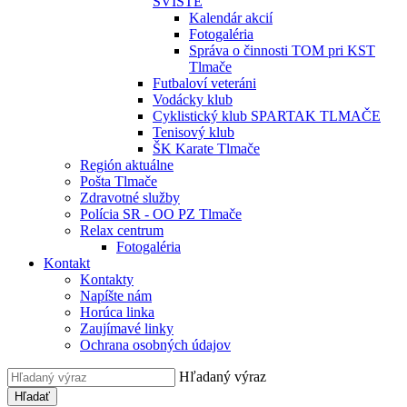
SVIŠTE
Kalendár akcií
Fotogaléria
Správa o činnosti TOM pri KST
Tlmače
Futbaloví veteráni
Vodácky klub
Cyklistický klub SPARTAK TLMAČE
Tenisový klub
ŠK Karate Tlmače
Región aktuálne
Pošta Tlmače
Zdravotné služby
Polícia SR - OO PZ Tlmače
Relax centrum
Fotogaléria
Kontakt
Kontakty
Napíšte nám
Horúca linka
Zaujímavé linky
Ochrana osobných údajov
Hľadaný výraz
Hľadať