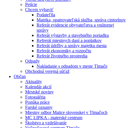
Petície
Chcem vybaviť
Podateľňa
Matrika, opatrovateľská služba, správa cintorínov
Referát evidencie obyvateľstva a vnútornej
správy
Referát výstavby a stavebného poriadku
Refrerát miestnych daní a poplatkov
Referát údržby a správy majetku mesta
Referát ekonomiky a rozpočtu
Referát životného prostredia
Odpady
Nakladanie s odpadom v meste Tlmače
Obchodná verejná súťaž
Občan
Aktuality
Kalendár akcií
Mestské noviny
Fotogaléria
Ponúka práce
Farské oznamy
Miestny odbor Matice slovenskej v Tlmačoch
MC LIPKA - materské centrum
Školstvo a vzdelávaníe
Voľnočasové centrum Tlmače