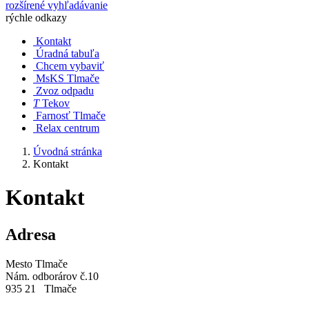
rozšírené vyhľadávanie
rýchle odkazy
Kontakt
Úradná tabuľa
Chcem vybaviť
MsKS Tlmače
Zvoz odpadu
T
Tekov
Farnosť Tlmače
Relax centrum
Úvodná stránka
Kontakt
Kontakt
Adresa
Mesto Tlmače
Nám. odborárov č.10
935 21 Tlmače