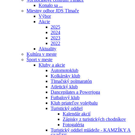
Konalo sa ...
Miestny odbor JDS Tlmače
Výbor
Akcie
2025
2024
2023
2022
Aktuality
Kultúra v meste
Šport v meste
Kluby a akcie
Automotoklub
Kolkársky klub
Tlmačský polmaratón
Atletický klub
Dancepilates a Powerjoga
Futbalový klub
Klub priateľov volejbalu
Turistický oddiel
Kalendár akcií
Zápisky z turistických chodníkov
Fotogaléria
Turistický oddiel mládeže - KAMZÍKY A