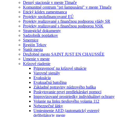
Denný stacionár v meste Tlmače
Komunitné centrum "pri šampusárni" v meste Tlmače
Etický kódex zamestnanca
Projekty spolufinancované EÚ
Projekty realizované s finančnou podporou vlády SR
Projekty realizované s finančnou podporou NSK
Strategické dokumenty
Sadzobník poplatkov
Smernice
Región Tekov
Štatút mesta
Družobné mesto SAINT JUST EN CHAUSSÉE
Umenie v meste
Krízové riadenie
Pripravenosť na krízové situácie
Varovné signály
Evakuácia
Evakuačná batožina
Základné potraviny núdzového balíka
Poskytovanie prvej predlekárskej pomoci
Improvizované prostriedky individuálnej ochrany
Volanie na linku tiesňového volania 112
Nebezpečné látky
Umiestnenie AED (automatický externý
defibrilátor)v meste