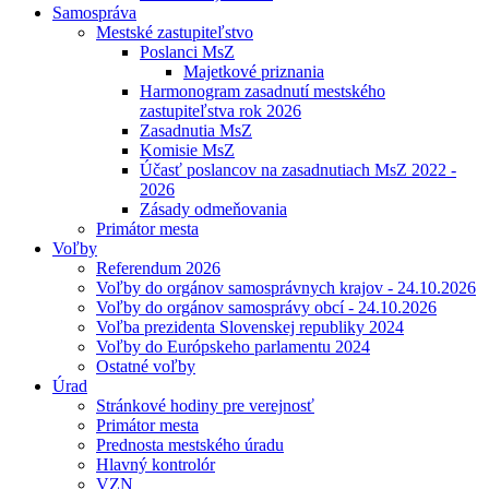
Samospráva
Mestské zastupiteľstvo
Poslanci MsZ
Majetkové priznania
Harmonogram zasadnutí mestského
zastupiteľstva rok 2026
Zasadnutia MsZ
Komisie MsZ
Účasť poslancov na zasadnutiach MsZ 2022 -
2026
Zásady odmeňovania
Primátor mesta
Voľby
Referendum 2026
Voľby do orgánov samosprávnych krajov - 24.10.2026
Voľby do orgánov samosprávy obcí - 24.10.2026
Voľba prezidenta Slovenskej republiky 2024
Voľby do Európskeho parlamentu 2024
Ostatné voľby
Úrad
Stránkové hodiny pre verejnosť
Primátor mesta
Prednosta mestského úradu
Hlavný kontrolór
VZN