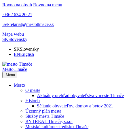
Rovno na obsah
Rovno na menu
036 / 634 20 21
sekretariat@mestotlmace.sk
Mapa webu
SK
Slovensky
SK
Slovensky
EN
English
Mesto
Tlmače
Menu
Mesto
O meste
Aktuálny prehľad obyvateľstva v meste Tlmače
História
Sčítanie obyvateľov, domov a bytov 2021
Územný plán mesta
Služby mesta Tlmače
BYTREAL Tlmače, s.r.o.
Mestské kultúrne stredisko Tlmače