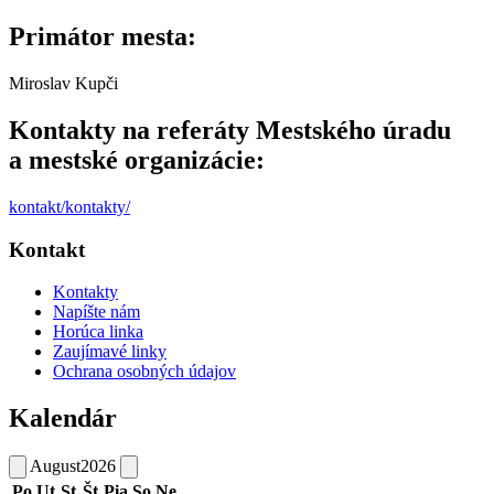
Primátor mesta:
Miroslav Kupči
Kontakty na referáty Mestského úradu
a mestské organizácie:
kontakt/kontakty/
Kontakt
Kontakty
Napíšte nám
Horúca linka
Zaujímavé linky
Ochrana osobných údajov
Kalendár
August
2026
Po
Ut
St
Št
Pia
So
Ne