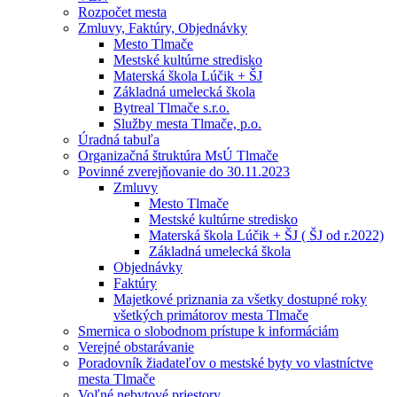
Rozpočet mesta
Zmluvy, Faktúry, Objednávky
Mesto Tlmače
Mestské kultúrne stredisko
Materská škola Lúčik + ŠJ
Základná umelecká škola
Bytreal Tlmače s.r.o.
Služby mesta Tlmače, p.o.
Úradná tabuľa
Organizačná štruktúra MsÚ Tlmače
Povinné zverejňovanie do 30.11.2023
Zmluvy
Mesto Tlmače
Mestské kultúrne stredisko
Materská škola Lúčik + ŠJ ( ŠJ od r.2022)
Základná umelecká škola
Objednávky
Faktúry
Majetkové priznania za všetky dostupné roky
všetkých primátorov mesta Tlmače
Smernica o slobodnom prístupe k informáciám
Verejné obstarávanie
Poradovník žiadateľov o mestské byty vo vlastníctve
mesta Tlmače
Voľné nebytové priestory