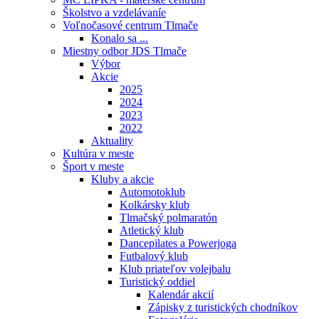
Školstvo a vzdelávaníe
Voľnočasové centrum Tlmače
Konalo sa ...
Miestny odbor JDS Tlmače
Výbor
Akcie
2025
2024
2023
2022
Aktuality
Kultúra v meste
Šport v meste
Kluby a akcie
Automotoklub
Kolkársky klub
Tlmačský polmaratón
Atletický klub
Dancepilates a Powerjoga
Futbalový klub
Klub priateľov volejbalu
Turistický oddiel
Kalendár akcií
Zápisky z turistických chodníkov