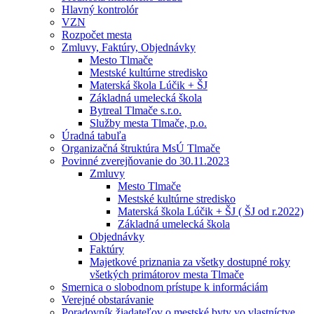
Hlavný kontrolór
VZN
Rozpočet mesta
Zmluvy, Faktúry, Objednávky
Mesto Tlmače
Mestské kultúrne stredisko
Materská škola Lúčik + ŠJ
Základná umelecká škola
Bytreal Tlmače s.r.o.
Služby mesta Tlmače, p.o.
Úradná tabuľa
Organizačná štruktúra MsÚ Tlmače
Povinné zverejňovanie do 30.11.2023
Zmluvy
Mesto Tlmače
Mestské kultúrne stredisko
Materská škola Lúčik + ŠJ ( ŠJ od r.2022)
Základná umelecká škola
Objednávky
Faktúry
Majetkové priznania za všetky dostupné roky
všetkých primátorov mesta Tlmače
Smernica o slobodnom prístupe k informáciám
Verejné obstarávanie
Poradovník žiadateľov o mestské byty vo vlastníctve