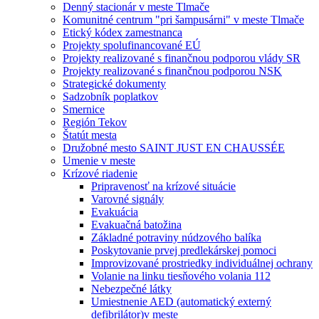
Denný stacionár v meste Tlmače
Komunitné centrum "pri šampusárni" v meste Tlmače
Etický kódex zamestnanca
Projekty spolufinancované EÚ
Projekty realizované s finančnou podporou vlády SR
Projekty realizované s finančnou podporou NSK
Strategické dokumenty
Sadzobník poplatkov
Smernice
Región Tekov
Štatút mesta
Družobné mesto SAINT JUST EN CHAUSSÉE
Umenie v meste
Krízové riadenie
Pripravenosť na krízové situácie
Varovné signály
Evakuácia
Evakuačná batožina
Základné potraviny núdzového balíka
Poskytovanie prvej predlekárskej pomoci
Improvizované prostriedky individuálnej ochrany
Volanie na linku tiesňového volania 112
Nebezpečné látky
Umiestnenie AED (automatický externý
defibrilátor)v meste