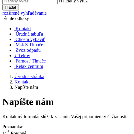
Hľadaný výraz
Hľadať
rozšírené vyhľadávanie
rýchle odkazy
Kontakt
Úradná tabuľa
Chcem vybaviť
MsKS Tlmače
Zvoz odpadu
T
Tekov
Farnosť Tlmače
Relax centrum
Úvodná stránka
Kontakt
Napíšte nám
Napíšte nám
Kontaktný formulár slúži k zaslaniu Vašej pripomienky či žiadosti.
Poznámka:
*
1)
Povinné