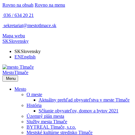
Rovno na obsah
Rovno na menu
036 / 634 20 21
sekretariat@mestotlmace.sk
Mapa webu
SK
Slovensky
SK
Slovensky
EN
English
Mesto
Tlmače
Menu
Mesto
O meste
Aktuálny prehľad obyvateľstva v meste Tlmače
História
Sčítanie obyvateľov, domov a bytov 2021
Územný plán mesta
Služby mesta Tlmače
BYTREAL Tlmače, s.r.o.
Mestské kultúrne stredisko Tlmače