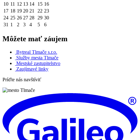
10
11
12
13
14
15
16
17
18
19
20
21
22
23
24
25
26
27
28
29
30
31
1
2
3
4
5
6
Môžete mať záujem
Bytreal Tlmače s.r.o.
Služby mesta Tlmače
Mestské zastupitelstvo
Zaujímavé linky
Príďte nás navštíviť