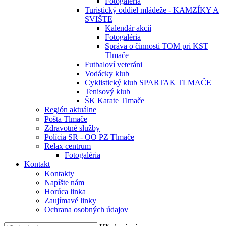
Fotogaléria
Turistický oddiel mládeže - KAMZÍKY A
SVIŠTE
Kalendár akcií
Fotogaléria
Správa o činnosti TOM pri KST
Tlmače
Futbaloví veteráni
Vodácky klub
Cyklistický klub SPARTAK TLMAČE
Tenisový klub
ŠK Karate Tlmače
Región aktuálne
Pošta Tlmače
Zdravotné služby
Polícia SR - OO PZ Tlmače
Relax centrum
Fotogaléria
Kontakt
Kontakty
Napíšte nám
Horúca linka
Zaujímavé linky
Ochrana osobných údajov