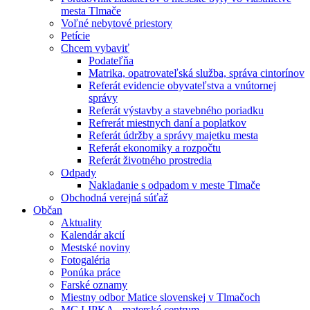
mesta Tlmače
Voľné nebytové priestory
Petície
Chcem vybaviť
Podateľňa
Matrika, opatrovateľská služba, správa cintorínov
Referát evidencie obyvateľstva a vnútornej
správy
Referát výstavby a stavebného poriadku
Refrerát miestnych daní a poplatkov
Referát údržby a správy majetku mesta
Referát ekonomiky a rozpočtu
Referát životného prostredia
Odpady
Nakladanie s odpadom v meste Tlmače
Obchodná verejná súťaž
Občan
Aktuality
Kalendár akcií
Mestské noviny
Fotogaléria
Ponúka práce
Farské oznamy
Miestny odbor Matice slovenskej v Tlmačoch
MC LIPKA - materské centrum