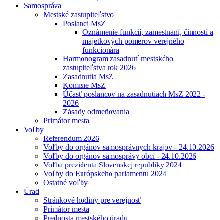
Samospráva
Mestské zastupiteľstvo
Poslanci MsZ
Oznámenie funkcií, zamestnaní, činností a
majetkových pomerov verejného
funkcionára
Harmonogram zasadnutí mestského
zastupiteľstva rok 2026
Zasadnutia MsZ
Komisie MsZ
Účasť poslancov na zasadnutiach MsZ 2022 -
2026
Zásady odmeňovania
Primátor mesta
Voľby
Referendum 2026
Voľby do orgánov samosprávnych krajov - 24.10.2026
Voľby do orgánov samosprávy obcí - 24.10.2026
Voľba prezidenta Slovenskej republiky 2024
Voľby do Európskeho parlamentu 2024
Ostatné voľby
Úrad
Stránkové hodiny pre verejnosť
Primátor mesta
Prednosta mestského úradu