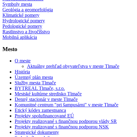
Symboly mesta
Geológia a geomorfológia
Klimatické pomery
Hydrologické pomery
Pedologické pomery
Rastlinstvo a živočíšstvo
Mobilná aplikácia
Mesto
O meste
Aktuálny prehľad obyvateľstva v meste Tlmače
História
Územný plán mesta
Služby mesta Tlmače
BYTREAL Tlmače, s.r.o.
Mestské kultúrne stredisko Tlmače
Denný stacionár v meste Tlmače
Komunitné centrum "pri šampusárni" v meste Tlmače
Etický kódex zamestnanca
Projekty spolufinancované EÚ
Projekty realizované s finančnou podporou vlády SR
Projekty realizované s finančnou podporou NSK
Strategické dokumenty