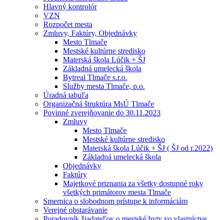
Hlavný kontrolór
VZN
Rozpočet mesta
Zmluvy, Faktúry, Objednávky
Mesto Tlmače
Mestské kultúrne stredisko
Materská škola Lúčik + ŠJ
Základná umelecká škola
Bytreal Tlmače s.r.o.
Služby mesta Tlmače, p.o.
Úradná tabuľa
Organizačná štruktúra MsÚ Tlmače
Povinné zverejňovanie do 30.11.2023
Zmluvy
Mesto Tlmače
Mestské kultúrne stredisko
Materská škola Lúčik + ŠJ ( ŠJ od r.2022)
Základná umelecká škola
Objednávky
Faktúry
Majetkové priznania za všetky dostupné roky
všetkých primátorov mesta Tlmače
Smernica o slobodnom prístupe k informáciám
Verejné obstarávanie
Poradovník žiadateľov o mestské byty vo vlastníctve