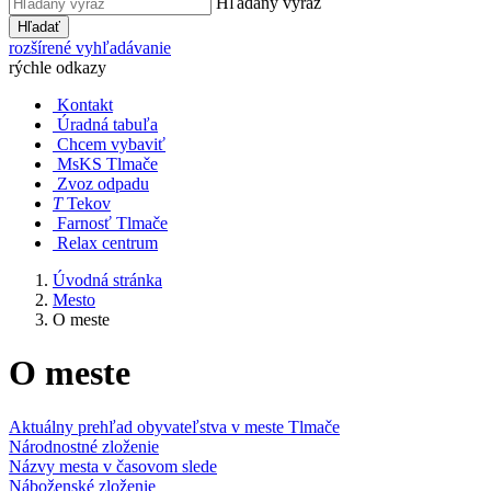
Hľadaný výraz
Hľadať
rozšírené vyhľadávanie
rýchle odkazy
Kontakt
Úradná tabuľa
Chcem vybaviť
MsKS Tlmače
Zvoz odpadu
T
Tekov
Farnosť Tlmače
Relax centrum
Úvodná stránka
Mesto
O meste
O meste
Aktuálny prehľad obyvateľstva v meste Tlmače
Národnostné zloženie
Názvy mesta v časovom slede
Náboženské zloženie