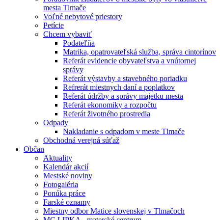
mesta Tlmače
Voľné nebytové priestory
Petície
Chcem vybaviť
Podateľňa
Matrika, opatrovateľská služba, správa cintorínov
Referát evidencie obyvateľstva a vnútornej
správy
Referát výstavby a stavebného poriadku
Refrerát miestnych daní a poplatkov
Referát údržby a správy majetku mesta
Referát ekonomiky a rozpočtu
Referát životného prostredia
Odpady
Nakladanie s odpadom v meste Tlmače
Obchodná verejná súťaž
Občan
Aktuality
Kalendár akcií
Mestské noviny
Fotogaléria
Ponúka práce
Farské oznamy
Miestny odbor Matice slovenskej v Tlmačoch
MC LIPKA - materské centrum