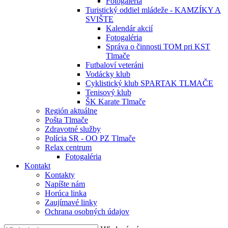
Fotogaléria
Turistický oddiel mládeže - KAMZÍKY A
SVIŠTE
Kalendár akcií
Fotogaléria
Správa o činnosti TOM pri KST
Tlmače
Futbaloví veteráni
Vodácky klub
Cyklistický klub SPARTAK TLMAČE
Tenisový klub
ŠK Karate Tlmače
Región aktuálne
Pošta Tlmače
Zdravotné služby
Polícia SR - OO PZ Tlmače
Relax centrum
Fotogaléria
Kontakt
Kontakty
Napíšte nám
Horúca linka
Zaujímavé linky
Ochrana osobných údajov