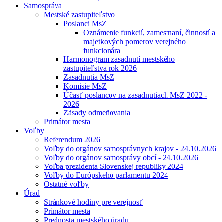
Samospráva
Mestské zastupiteľstvo
Poslanci MsZ
Oznámenie funkcií, zamestnaní, činností a
majetkových pomerov verejného
funkcionára
Harmonogram zasadnutí mestského
zastupiteľstva rok 2026
Zasadnutia MsZ
Komisie MsZ
Účasť poslancov na zasadnutiach MsZ 2022 -
2026
Zásady odmeňovania
Primátor mesta
Voľby
Referendum 2026
Voľby do orgánov samosprávnych krajov - 24.10.2026
Voľby do orgánov samosprávy obcí - 24.10.2026
Voľba prezidenta Slovenskej republiky 2024
Voľby do Európskeho parlamentu 2024
Ostatné voľby
Úrad
Stránkové hodiny pre verejnosť
Primátor mesta
Prednosta mestského úradu