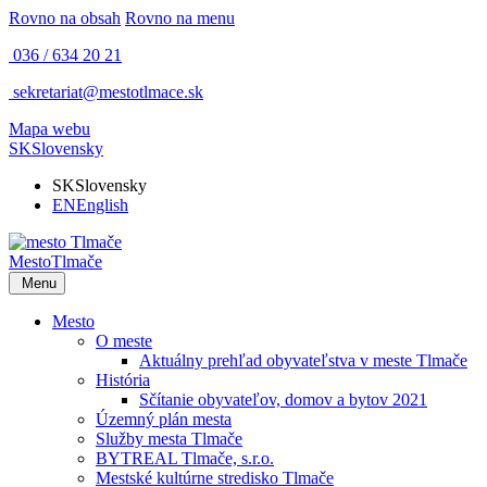
Rovno na obsah
Rovno na menu
036 / 634 20 21
sekretariat@mestotlmace.sk
Mapa webu
SK
Slovensky
SK
Slovensky
EN
English
Mesto
Tlmače
Menu
Mesto
O meste
Aktuálny prehľad obyvateľstva v meste Tlmače
História
Sčítanie obyvateľov, domov a bytov 2021
Územný plán mesta
Služby mesta Tlmače
BYTREAL Tlmače, s.r.o.
Mestské kultúrne stredisko Tlmače