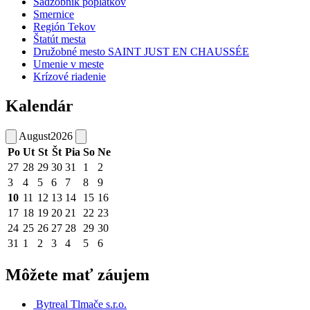
Sadzobník poplatkov
Smernice
Región Tekov
Štatút mesta
Družobné mesto SAINT JUST EN CHAUSSÉE
Umenie v meste
Krízové riadenie
Kalendár
August
2026
Po
Ut
St
Št
Pia
So
Ne
27
28
29
30
31
1
2
3
4
5
6
7
8
9
10
11
12
13
14
15
16
17
18
19
20
21
22
23
24
25
26
27
28
29
30
31
1
2
3
4
5
6
Môžete mať záujem
Bytreal Tlmače s.r.o.