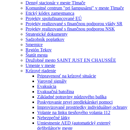
Denný stacionár v meste Tlmače
Komunitné centrum "pri šampusárni" v meste Tlmače
Etický kódex zamestnanca
Projekty spolufinancované EÚ
Projekty realizované s finančnou podporou vlády SR
Projekty realizované s finančnou podporou NSK
Strategické dokumenty
Sadzobník poplatkov
Smernice
Región Tekov
Štatút mesta
Družobné mesto SAINT JUST EN CHAUSSÉE
Umenie v meste
Krízové riadenie
Pripravenosť na krízové situácie
Varovné signály
Evakuácia
Evakuačná batožina
Základné potraviny núdzového balíka
Poskytovanie prvej predlekárskej pomoci
Improvizované prostriedky individuálnej ochrany
Volanie na linku tiesňového volania 112
Nebezpečné látky
Umiestnenie AED (automatický externý
defibrilátor)v meste