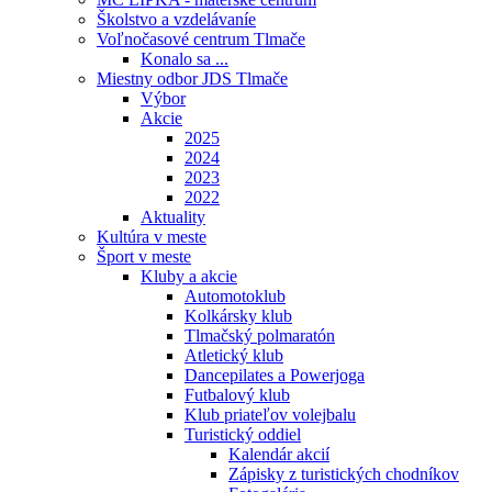
Školstvo a vzdelávaníe
Voľnočasové centrum Tlmače
Konalo sa ...
Miestny odbor JDS Tlmače
Výbor
Akcie
2025
2024
2023
2022
Aktuality
Kultúra v meste
Šport v meste
Kluby a akcie
Automotoklub
Kolkársky klub
Tlmačský polmaratón
Atletický klub
Dancepilates a Powerjoga
Futbalový klub
Klub priateľov volejbalu
Turistický oddiel
Kalendár akcií
Zápisky z turistických chodníkov