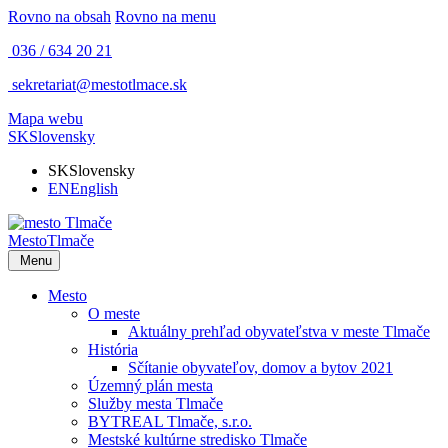
Rovno na obsah
Rovno na menu
036 / 634 20 21
sekretariat@mestotlmace.sk
Mapa webu
SK
Slovensky
SK
Slovensky
EN
English
Mesto
Tlmače
Menu
Mesto
O meste
Aktuálny prehľad obyvateľstva v meste Tlmače
História
Sčítanie obyvateľov, domov a bytov 2021
Územný plán mesta
Služby mesta Tlmače
BYTREAL Tlmače, s.r.o.
Mestské kultúrne stredisko Tlmače