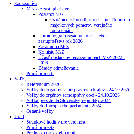
Samospráva
Mestské zastupiteľstvo
Poslanci MsZ
Oznámenie funkcií, zamestnaní, činností a
majetkových pomerov verejného
funkcionára
Harmonogram zasadnutí mestského
zastupiteľstva rok 2026
Zasadnutia MsZ
Komisie MsZ
Účasť poslancov na zasadnutiach MsZ 2022 -
2026
Zásady odmeňovania
Primátor mesta
Voľby
Referendum 2026
Voľby do orgánov samosprávnych krajov - 24.10.2026
Voľby do orgánov samosprávy obcí - 24.10.2026
Voľba prezidenta Slovenskej republiky 2024
Voľby do Európskeho parlamentu 2024
Ostatné voľby
Úrad
Stránkové hodiny pre verejnosť
Primátor mesta
Prednosta mestského úradu