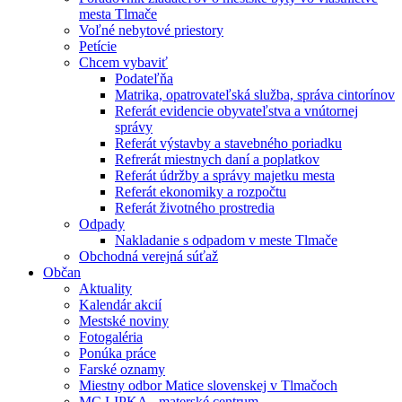
mesta Tlmače
Voľné nebytové priestory
Petície
Chcem vybaviť
Podateľňa
Matrika, opatrovateľská služba, správa cintorínov
Referát evidencie obyvateľstva a vnútornej
správy
Referát výstavby a stavebného poriadku
Refrerát miestnych daní a poplatkov
Referát údržby a správy majetku mesta
Referát ekonomiky a rozpočtu
Referát životného prostredia
Odpady
Nakladanie s odpadom v meste Tlmače
Obchodná verejná súťaž
Občan
Aktuality
Kalendár akcií
Mestské noviny
Fotogaléria
Ponúka práce
Farské oznamy
Miestny odbor Matice slovenskej v Tlmačoch
MC LIPKA - materské centrum