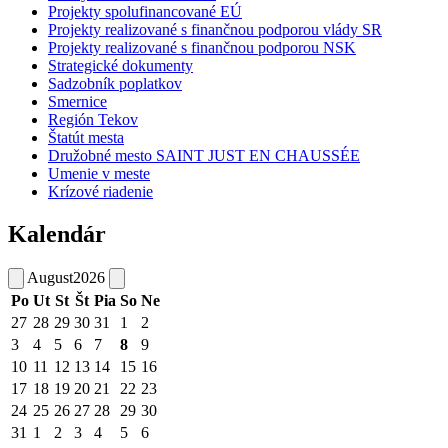
Projekty spolufinancované EÚ
Projekty realizované s finančnou podporou vlády SR
Projekty realizované s finančnou podporou NSK
Strategické dokumenty
Sadzobník poplatkov
Smernice
Región Tekov
Štatút mesta
Družobné mesto SAINT JUST EN CHAUSSÉE
Umenie v meste
Krízové riadenie
Kalendár
August
2026
Po
Ut
St
Št
Pia
So
Ne
27
28
29
30
31
1
2
3
4
5
6
7
8
9
10
11
12
13
14
15
16
17
18
19
20
21
22
23
24
25
26
27
28
29
30
31
1
2
3
4
5
6