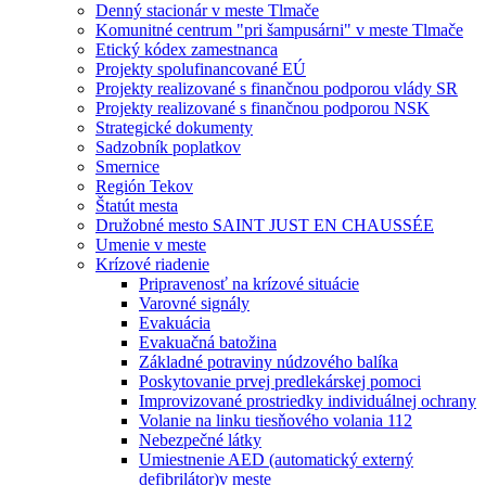
Denný stacionár v meste Tlmače
Komunitné centrum "pri šampusárni" v meste Tlmače
Etický kódex zamestnanca
Projekty spolufinancované EÚ
Projekty realizované s finančnou podporou vlády SR
Projekty realizované s finančnou podporou NSK
Strategické dokumenty
Sadzobník poplatkov
Smernice
Región Tekov
Štatút mesta
Družobné mesto SAINT JUST EN CHAUSSÉE
Umenie v meste
Krízové riadenie
Pripravenosť na krízové situácie
Varovné signály
Evakuácia
Evakuačná batožina
Základné potraviny núdzového balíka
Poskytovanie prvej predlekárskej pomoci
Improvizované prostriedky individuálnej ochrany
Volanie na linku tiesňového volania 112
Nebezpečné látky
Umiestnenie AED (automatický externý
defibrilátor)v meste