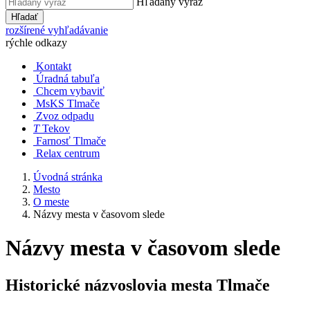
Hľadaný výraz
Hľadať
rozšírené vyhľadávanie
rýchle odkazy
Kontakt
Úradná tabuľa
Chcem vybaviť
MsKS Tlmače
Zvoz odpadu
T
Tekov
Farnosť Tlmače
Relax centrum
Úvodná stránka
Mesto
O meste
Názvy mesta v časovom slede
Názvy mesta v časovom slede
Historické názvoslovia mesta Tlmače