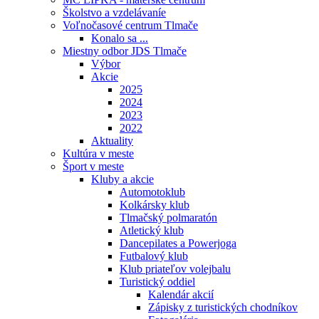
Školstvo a vzdelávaníe
Voľnočasové centrum Tlmače
Konalo sa ...
Miestny odbor JDS Tlmače
Výbor
Akcie
2025
2024
2023
2022
Aktuality
Kultúra v meste
Šport v meste
Kluby a akcie
Automotoklub
Kolkársky klub
Tlmačský polmaratón
Atletický klub
Dancepilates a Powerjoga
Futbalový klub
Klub priateľov volejbalu
Turistický oddiel
Kalendár akcií
Zápisky z turistických chodníkov