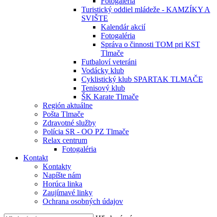
Fotogaléria
Turistický oddiel mládeže - KAMZÍKY A
SVIŠTE
Kalendár akcií
Fotogaléria
Správa o činnosti TOM pri KST
Tlmače
Futbaloví veteráni
Vodácky klub
Cyklistický klub SPARTAK TLMAČE
Tenisový klub
ŠK Karate Tlmače
Región aktuálne
Pošta Tlmače
Zdravotné služby
Polícia SR - OO PZ Tlmače
Relax centrum
Fotogaléria
Kontakt
Kontakty
Napíšte nám
Horúca linka
Zaujímavé linky
Ochrana osobných údajov