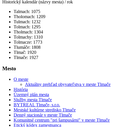
Historický kalendár (názvy mesta) / rok
Talmach: 1075
Tholomach: 1209
Tulmach: 1232
Tolmach: 1295
Tholmach: 1304
Tolmachy: 1310
Tolmacze: 1773
Tlumáče: 1808
Tlmač: 1920
Tlmače: 1927
Mesto
O meste
Aktuálny prehľad obyvateľstva v meste Tlmače
História
Územný plán mesta
Služby mesta Tlmače
BYTREAL Tlmače, s.r.o.
Mestské kultúrne stredisko Tlmače
Denný stacionár v meste Tlmače
Komunitné centrum "pri šampusárni" v meste Tlmače
Etický kódex zamestnanca