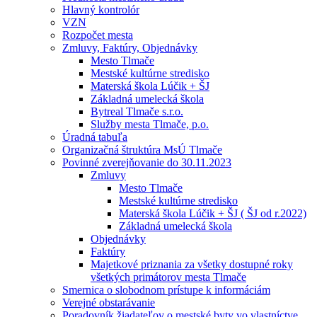
Hlavný kontrolór
VZN
Rozpočet mesta
Zmluvy, Faktúry, Objednávky
Mesto Tlmače
Mestské kultúrne stredisko
Materská škola Lúčik + ŠJ
Základná umelecká škola
Bytreal Tlmače s.r.o.
Služby mesta Tlmače, p.o.
Úradná tabuľa
Organizačná štruktúra MsÚ Tlmače
Povinné zverejňovanie do 30.11.2023
Zmluvy
Mesto Tlmače
Mestské kultúrne stredisko
Materská škola Lúčik + ŠJ ( ŠJ od r.2022)
Základná umelecká škola
Objednávky
Faktúry
Majetkové priznania za všetky dostupné roky
všetkých primátorov mesta Tlmače
Smernica o slobodnom prístupe k informáciám
Verejné obstarávanie
Poradovník žiadateľov o mestské byty vo vlastníctve