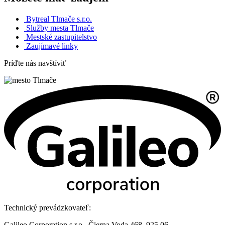
Bytreal Tlmače s.r.o.
Služby mesta Tlmače
Mestské zastupitelstvo
Zaujímavé linky
Príďte nás navštíviť
Technický prevádzkovateľ:
Galileo Corporation s.r.o., Čierna Voda 468, 925 06