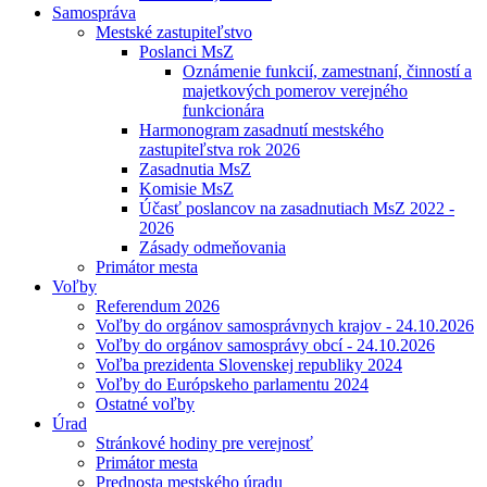
Samospráva
Mestské zastupiteľstvo
Poslanci MsZ
Oznámenie funkcií, zamestnaní, činností a
majetkových pomerov verejného
funkcionára
Harmonogram zasadnutí mestského
zastupiteľstva rok 2026
Zasadnutia MsZ
Komisie MsZ
Účasť poslancov na zasadnutiach MsZ 2022 -
2026
Zásady odmeňovania
Primátor mesta
Voľby
Referendum 2026
Voľby do orgánov samosprávnych krajov - 24.10.2026
Voľby do orgánov samosprávy obcí - 24.10.2026
Voľba prezidenta Slovenskej republiky 2024
Voľby do Európskeho parlamentu 2024
Ostatné voľby
Úrad
Stránkové hodiny pre verejnosť
Primátor mesta
Prednosta mestského úradu