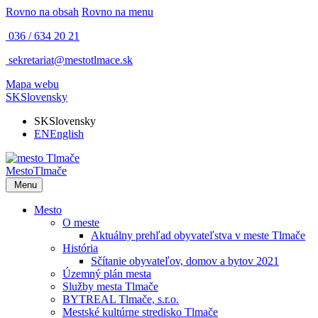
Rovno na obsah
Rovno na menu
036 / 634 20 21
sekretariat@mestotlmace.sk
Mapa webu
SK
Slovensky
SK
Slovensky
EN
English
Mesto
Tlmače
Menu
Mesto
O meste
Aktuálny prehľad obyvateľstva v meste Tlmače
História
Sčítanie obyvateľov, domov a bytov 2021
Územný plán mesta
Služby mesta Tlmače
BYTREAL Tlmače, s.r.o.
Mestské kultúrne stredisko Tlmače