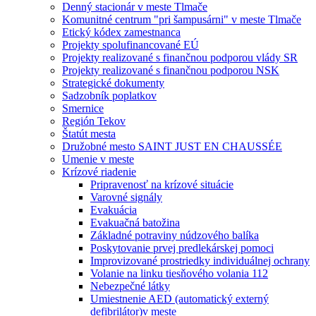
Denný stacionár v meste Tlmače
Komunitné centrum "pri šampusárni" v meste Tlmače
Etický kódex zamestnanca
Projekty spolufinancované EÚ
Projekty realizované s finančnou podporou vlády SR
Projekty realizované s finančnou podporou NSK
Strategické dokumenty
Sadzobník poplatkov
Smernice
Región Tekov
Štatút mesta
Družobné mesto SAINT JUST EN CHAUSSÉE
Umenie v meste
Krízové riadenie
Pripravenosť na krízové situácie
Varovné signály
Evakuácia
Evakuačná batožina
Základné potraviny núdzového balíka
Poskytovanie prvej predlekárskej pomoci
Improvizované prostriedky individuálnej ochrany
Volanie na linku tiesňového volania 112
Nebezpečné látky
Umiestnenie AED (automatický externý
defibrilátor)v meste