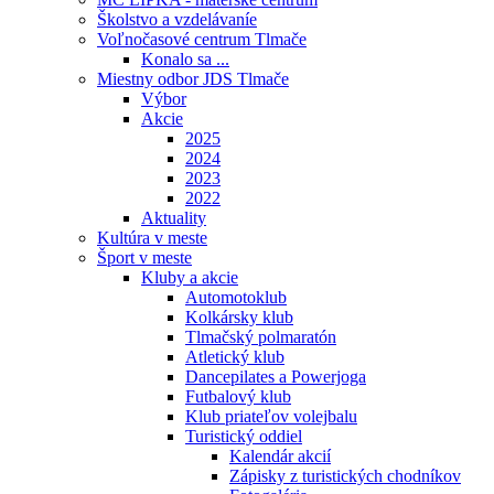
Školstvo a vzdelávaníe
Voľnočasové centrum Tlmače
Konalo sa ...
Miestny odbor JDS Tlmače
Výbor
Akcie
2025
2024
2023
2022
Aktuality
Kultúra v meste
Šport v meste
Kluby a akcie
Automotoklub
Kolkársky klub
Tlmačský polmaratón
Atletický klub
Dancepilates a Powerjoga
Futbalový klub
Klub priateľov volejbalu
Turistický oddiel
Kalendár akcií
Zápisky z turistických chodníkov