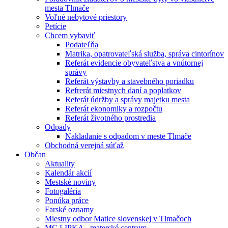
mesta Tlmače
Voľné nebytové priestory
Petície
Chcem vybaviť
Podateľňa
Matrika, opatrovateľská služba, správa cintorínov
Referát evidencie obyvateľstva a vnútornej
správy
Referát výstavby a stavebného poriadku
Refrerát miestnych daní a poplatkov
Referát údržby a správy majetku mesta
Referát ekonomiky a rozpočtu
Referát životného prostredia
Odpady
Nakladanie s odpadom v meste Tlmače
Obchodná verejná súťaž
Občan
Aktuality
Kalendár akcií
Mestské noviny
Fotogaléria
Ponúka práce
Farské oznamy
Miestny odbor Matice slovenskej v Tlmačoch
MC LIPKA - materské centrum