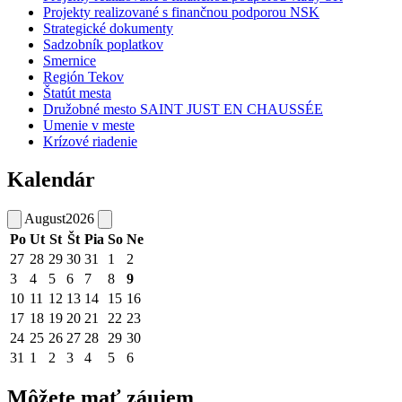
Projekty realizované s finančnou podporou NSK
Strategické dokumenty
Sadzobník poplatkov
Smernice
Región Tekov
Štatút mesta
Družobné mesto SAINT JUST EN CHAUSSÉE
Umenie v meste
Krízové riadenie
Kalendár
August
2026
Po
Ut
St
Št
Pia
So
Ne
27
28
29
30
31
1
2
3
4
5
6
7
8
9
10
11
12
13
14
15
16
17
18
19
20
21
22
23
24
25
26
27
28
29
30
31
1
2
3
4
5
6
Môžete mať záujem