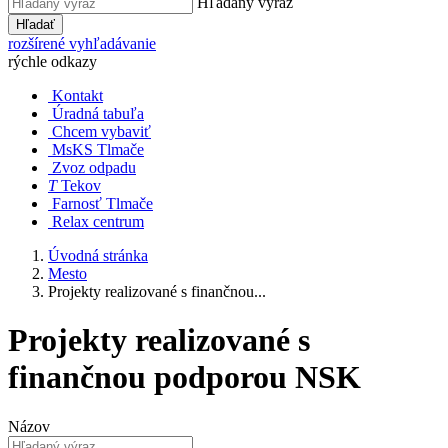
Hľadaný výraz
Hľadať
rozšírené vyhľadávanie
rýchle odkazy
Kontakt
Úradná tabuľa
Chcem vybaviť
MsKS Tlmače
Zvoz odpadu
T
Tekov
Farnosť Tlmače
Relax centrum
Úvodná stránka
Mesto
Projekty realizované s finančnou...
Projekty realizované s
finančnou podporou NSK
Názov