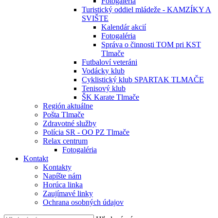
Fotogaléria
Turistický oddiel mládeže - KAMZÍKY A
SVIŠTE
Kalendár akcií
Fotogaléria
Správa o činnosti TOM pri KST
Tlmače
Futbaloví veteráni
Vodácky klub
Cyklistický klub SPARTAK TLMAČE
Tenisový klub
ŠK Karate Tlmače
Región aktuálne
Pošta Tlmače
Zdravotné služby
Polícia SR - OO PZ Tlmače
Relax centrum
Fotogaléria
Kontakt
Kontakty
Napíšte nám
Horúca linka
Zaujímavé linky
Ochrana osobných údajov