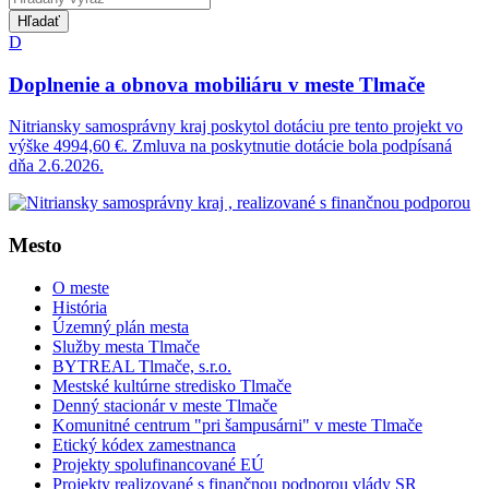
Hľadať
D
Doplnenie a obnova mobiliáru v meste Tlmače
Nitriansky samosprávny kraj poskytol dotáciu pre tento projekt vo
výške 4994,60 €. Zmluva na poskytnutie dotácie bola podpísaná
dňa 2.6.2026.
Mesto
O meste
História
Územný plán mesta
Služby mesta Tlmače
BYTREAL Tlmače, s.r.o.
Mestské kultúrne stredisko Tlmače
Denný stacionár v meste Tlmače
Komunitné centrum "pri šampusárni" v meste Tlmače
Etický kódex zamestnanca
Projekty spolufinancované EÚ
Projekty realizované s finančnou podporou vlády SR