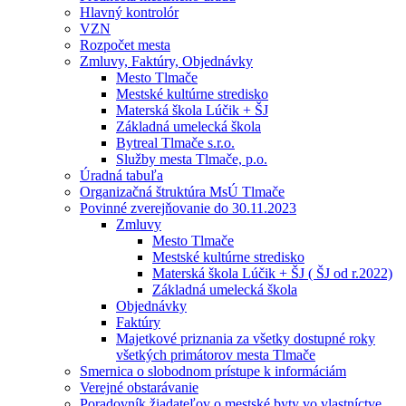
Hlavný kontrolór
VZN
Rozpočet mesta
Zmluvy, Faktúry, Objednávky
Mesto Tlmače
Mestské kultúrne stredisko
Materská škola Lúčik + ŠJ
Základná umelecká škola
Bytreal Tlmače s.r.o.
Služby mesta Tlmače, p.o.
Úradná tabuľa
Organizačná štruktúra MsÚ Tlmače
Povinné zverejňovanie do 30.11.2023
Zmluvy
Mesto Tlmače
Mestské kultúrne stredisko
Materská škola Lúčik + ŠJ ( ŠJ od r.2022)
Základná umelecká škola
Objednávky
Faktúry
Majetkové priznania za všetky dostupné roky
všetkých primátorov mesta Tlmače
Smernica o slobodnom prístupe k informáciám
Verejné obstarávanie
Poradovník žiadateľov o mestské byty vo vlastníctve