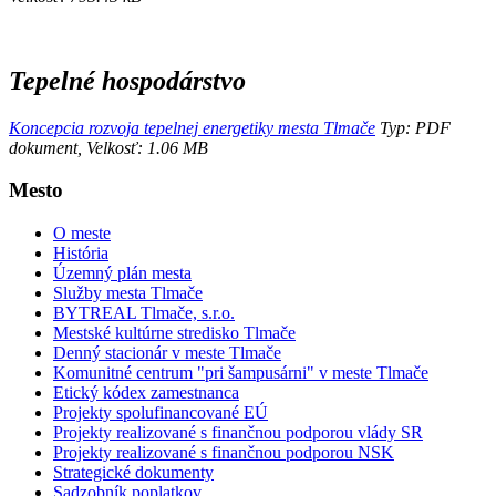
Tepelné hospodárstvo
Koncepcia rozvoja tepelnej energetiky mesta Tlmače
Typ: PDF
dokument, Velkosť: 1.06 MB
Mesto
O meste
História
Územný plán mesta
Služby mesta Tlmače
BYTREAL Tlmače, s.r.o.
Mestské kultúrne stredisko Tlmače
Denný stacionár v meste Tlmače
Komunitné centrum "pri šampusárni" v meste Tlmače
Etický kódex zamestnanca
Projekty spolufinancované EÚ
Projekty realizované s finančnou podporou vlády SR
Projekty realizované s finančnou podporou NSK
Strategické dokumenty
Sadzobník poplatkov