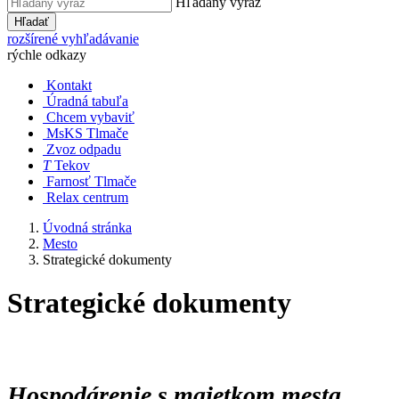
Hľadaný výraz
Hľadať
rozšírené vyhľadávanie
rýchle odkazy
Kontakt
Úradná tabuľa
Chcem vybaviť
MsKS Tlmače
Zvoz odpadu
T
Tekov
Farnosť Tlmače
Relax centrum
Úvodná stránka
Mesto
Strategické dokumenty
Strategické dokumenty
Hospodárenie s majetkom mesta