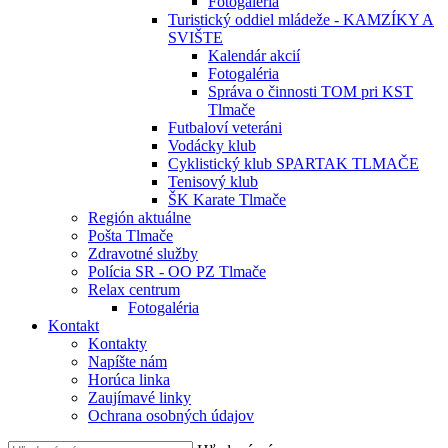
Fotogaléria
Turistický oddiel mládeže - KAMZÍKY A
SVIŠTE
Kalendár akcií
Fotogaléria
Správa o činnosti TOM pri KST
Tlmače
Futbaloví veteráni
Vodácky klub
Cyklistický klub SPARTAK TLMAČE
Tenisový klub
ŠK Karate Tlmače
Región aktuálne
Pošta Tlmače
Zdravotné služby
Polícia SR - OO PZ Tlmače
Relax centrum
Fotogaléria
Kontakt
Kontakty
Napíšte nám
Horúca linka
Zaujímavé linky
Ochrana osobných údajov