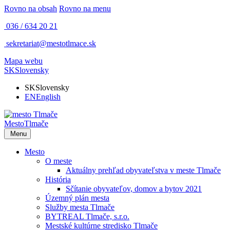
Rovno na obsah
Rovno na menu
036 / 634 20 21
sekretariat@mestotlmace.sk
Mapa webu
SK
Slovensky
SK
Slovensky
EN
English
Mesto
Tlmače
Menu
Mesto
O meste
Aktuálny prehľad obyvateľstva v meste Tlmače
História
Sčítanie obyvateľov, domov a bytov 2021
Územný plán mesta
Služby mesta Tlmače
BYTREAL Tlmače, s.r.o.
Mestské kultúrne stredisko Tlmače