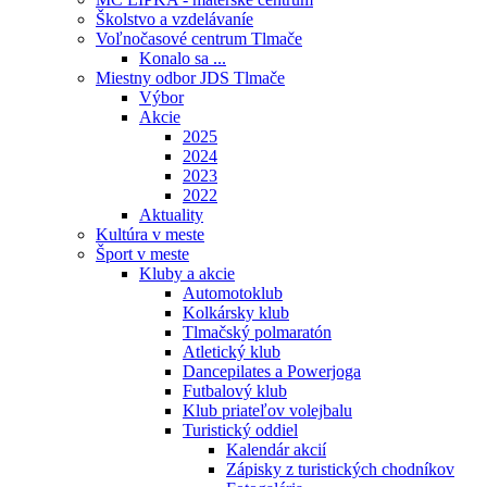
Školstvo a vzdelávaníe
Voľnočasové centrum Tlmače
Konalo sa ...
Miestny odbor JDS Tlmače
Výbor
Akcie
2025
2024
2023
2022
Aktuality
Kultúra v meste
Šport v meste
Kluby a akcie
Automotoklub
Kolkársky klub
Tlmačský polmaratón
Atletický klub
Dancepilates a Powerjoga
Futbalový klub
Klub priateľov volejbalu
Turistický oddiel
Kalendár akcií
Zápisky z turistických chodníkov