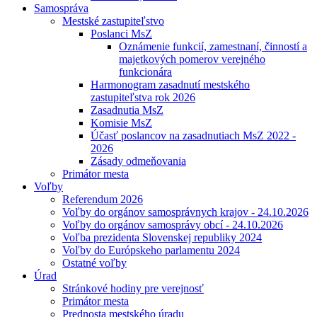
Samospráva
Mestské zastupiteľstvo
Poslanci MsZ
Oznámenie funkcií, zamestnaní, činností a
majetkových pomerov verejného
funkcionára
Harmonogram zasadnutí mestského
zastupiteľstva rok 2026
Zasadnutia MsZ
Komisie MsZ
Účasť poslancov na zasadnutiach MsZ 2022 -
2026
Zásady odmeňovania
Primátor mesta
Voľby
Referendum 2026
Voľby do orgánov samosprávnych krajov - 24.10.2026
Voľby do orgánov samosprávy obcí - 24.10.2026
Voľba prezidenta Slovenskej republiky 2024
Voľby do Európskeho parlamentu 2024
Ostatné voľby
Úrad
Stránkové hodiny pre verejnosť
Primátor mesta
Prednosta mestského úradu