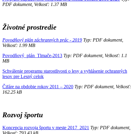
PDF dokument, Velkosť: 1.37 MB
Životné prostredie
Povodňový plán záchranných prác - 2019
Typ: PDF dokument,
Velkosť: 1.99 MB
Povodňový_plán_Tlmače-2013
Typ: PDF dokument, Velkosť: 1.1
MB
Schválenie programu starostlivosti o lesy a vyhlásenie ochranných
lesov pre Lesný celok
Čifáre na obdobie rokov 2011 – 2020
Typ: PDF dokument, Velkosť:
162.25 kB
Rozvoj športu
Koncepcia rozvoja športu v meste 2017_2021
Typ: PDF dokument,
Velkosť: 793.43 kB