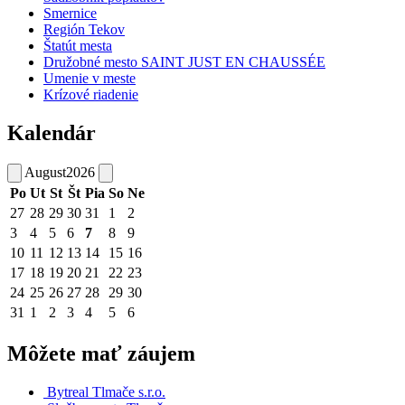
Smernice
Región Tekov
Štatút mesta
Družobné mesto SAINT JUST EN CHAUSSÉE
Umenie v meste
Krízové riadenie
Kalendár
August
2026
Po
Ut
St
Št
Pia
So
Ne
27
28
29
30
31
1
2
3
4
5
6
7
8
9
10
11
12
13
14
15
16
17
18
19
20
21
22
23
24
25
26
27
28
29
30
31
1
2
3
4
5
6
Môžete mať záujem
Bytreal Tlmače s.r.o.