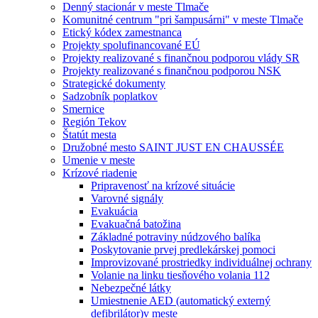
Denný stacionár v meste Tlmače
Komunitné centrum "pri šampusárni" v meste Tlmače
Etický kódex zamestnanca
Projekty spolufinancované EÚ
Projekty realizované s finančnou podporou vlády SR
Projekty realizované s finančnou podporou NSK
Strategické dokumenty
Sadzobník poplatkov
Smernice
Región Tekov
Štatút mesta
Družobné mesto SAINT JUST EN CHAUSSÉE
Umenie v meste
Krízové riadenie
Pripravenosť na krízové situácie
Varovné signály
Evakuácia
Evakuačná batožina
Základné potraviny núdzového balíka
Poskytovanie prvej predlekárskej pomoci
Improvizované prostriedky individuálnej ochrany
Volanie na linku tiesňového volania 112
Nebezpečné látky
Umiestnenie AED (automatický externý
defibrilátor)v meste