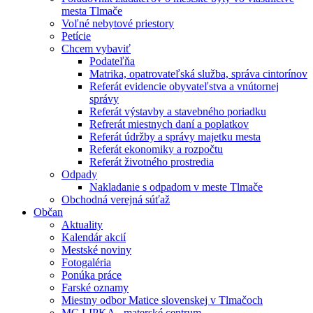
mesta Tlmače
Voľné nebytové priestory
Petície
Chcem vybaviť
Podateľňa
Matrika, opatrovateľská služba, správa cintorínov
Referát evidencie obyvateľstva a vnútornej
správy
Referát výstavby a stavebného poriadku
Refrerát miestnych daní a poplatkov
Referát údržby a správy majetku mesta
Referát ekonomiky a rozpočtu
Referát životného prostredia
Odpady
Nakladanie s odpadom v meste Tlmače
Obchodná verejná súťaž
Občan
Aktuality
Kalendár akcií
Mestské noviny
Fotogaléria
Ponúka práce
Farské oznamy
Miestny odbor Matice slovenskej v Tlmačoch
MC LIPKA - materské centrum