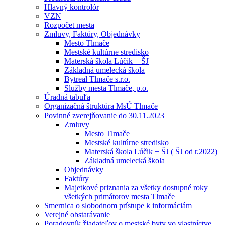
Hlavný kontrolór
VZN
Rozpočet mesta
Zmluvy, Faktúry, Objednávky
Mesto Tlmače
Mestské kultúrne stredisko
Materská škola Lúčik + ŠJ
Základná umelecká škola
Bytreal Tlmače s.r.o.
Služby mesta Tlmače, p.o.
Úradná tabuľa
Organizačná štruktúra MsÚ Tlmače
Povinné zverejňovanie do 30.11.2023
Zmluvy
Mesto Tlmače
Mestské kultúrne stredisko
Materská škola Lúčik + ŠJ ( ŠJ od r.2022)
Základná umelecká škola
Objednávky
Faktúry
Majetkové priznania za všetky dostupné roky
všetkých primátorov mesta Tlmače
Smernica o slobodnom prístupe k informáciám
Verejné obstarávanie
Poradovník žiadateľov o mestské byty vo vlastníctve