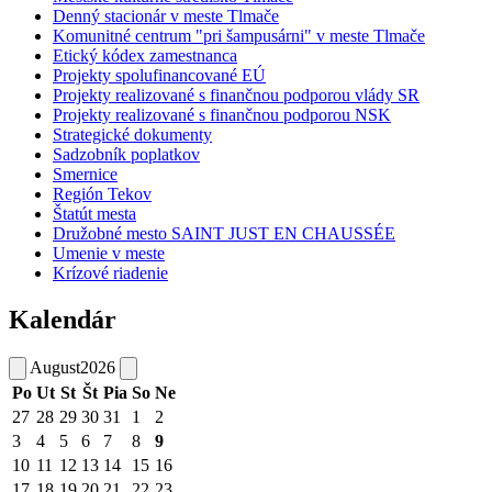
Denný stacionár v meste Tlmače
Komunitné centrum "pri šampusárni" v meste Tlmače
Etický kódex zamestnanca
Projekty spolufinancované EÚ
Projekty realizované s finančnou podporou vlády SR
Projekty realizované s finančnou podporou NSK
Strategické dokumenty
Sadzobník poplatkov
Smernice
Región Tekov
Štatút mesta
Družobné mesto SAINT JUST EN CHAUSSÉE
Umenie v meste
Krízové riadenie
Kalendár
August
2026
Po
Ut
St
Št
Pia
So
Ne
27
28
29
30
31
1
2
3
4
5
6
7
8
9
10
11
12
13
14
15
16
17
18
19
20
21
22
23