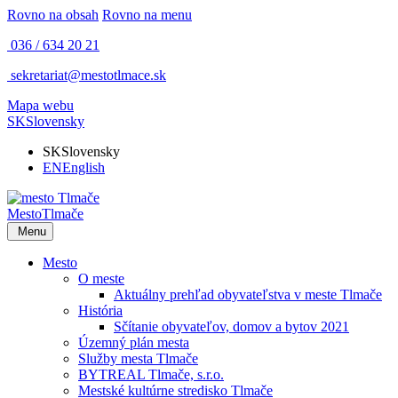
Rovno na obsah
Rovno na menu
036 / 634 20 21
sekretariat@mestotlmace.sk
Mapa webu
SK
Slovensky
SK
Slovensky
EN
English
Mesto
Tlmače
Menu
Mesto
O meste
Aktuálny prehľad obyvateľstva v meste Tlmače
História
Sčítanie obyvateľov, domov a bytov 2021
Územný plán mesta
Služby mesta Tlmače
BYTREAL Tlmače, s.r.o.
Mestské kultúrne stredisko Tlmače