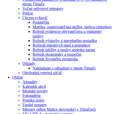
mesta Tlmače
Voľné nebytové priestory
Petície
Chcem vybaviť
Podateľňa
Matrika, opatrovateľská služba, správa cintorínov
Referát evidencie obyvateľstva a vnútornej
správy
Referát výstavby a stavebného poriadku
Refrerát miestnych daní a poplatkov
Referát údržby a správy majetku mesta
Referát ekonomiky a rozpočtu
Referát životného prostredia
Odpady
Nakladanie s odpadom v meste Tlmače
Obchodná verejná súťaž
Občan
Aktuality
Kalendár akcií
Mestské noviny
Fotogaléria
Ponúka práce
Farské oznamy
Miestny odbor Matice slovenskej v Tlmačoch
MC LIPKA - materské centrum