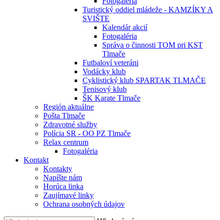
Fotogaléria
Turistický oddiel mládeže - KAMZÍKY A
SVIŠTE
Kalendár akcií
Fotogaléria
Správa o činnosti TOM pri KST
Tlmače
Futbaloví veteráni
Vodácky klub
Cyklistický klub SPARTAK TLMAČE
Tenisový klub
ŠK Karate Tlmače
Región aktuálne
Pošta Tlmače
Zdravotné služby
Polícia SR - OO PZ Tlmače
Relax centrum
Fotogaléria
Kontakt
Kontakty
Napíšte nám
Horúca linka
Zaujímavé linky
Ochrana osobných údajov