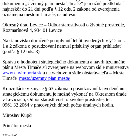
dokumentu „Územný plán mesta Tlmače” je možné predkladať
najneskôr do 21 dní podľa § 12 ods. 2 zákona od zverejnenia
oznámenia mestom Tlmače, na adresu:
Okresný úrad Levice – Odbor starostlivosti o životné prostredie,
Rozmarínová 4, 934 01 Levice
Na stanovisko doručené po uplynutí lehôt uvedených v §12 ods.
1 a 2 zákona o posudzovaní nemusí príslušný orgán prihliadať
(podľa § 12 ods. 3).
Správa o hodnotení strategického dokumentu a návrh územného
plánu Mesta Tlmače sú zverejnené na webovom sídle ministerstva
www.enviroporta.sk
a na webovom sídle obstarávateľa – Mesta
Tlmače
mesto/uzemny-plan-mesta/
Konzultácie v zmysle § 63 zákona o posudzovaní k uvedenému
strategickému dokumentu je možné vykonať na Okresnom úrade
v Leviciach, Odbor starostlivosti o životné prostredie, tel.
0961 32 2064 v pracovných dňoch počas úradných hodín.
Miroslav Kupči
Primátor mesta
Hľadať