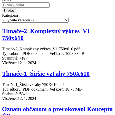
Hľadať
Kategória
Tlmače-2_Komplexný výkres_V1
750x610
Tlmače-2_Komplexný výkres_V1 750x610.pdf
Typ súboru: PDF dokument, Veľkosť: 1008,38 kB
Stiahnuté: 719×
Vložené:
12. 1. 2024
Tlmače-1_Širšie vzťahy 750X610
Tlmače-1_Širšie vzťahy 750X610.pdf
Typ súboru: PDF dokument, Veľkosť: 18,78 MB
Stiahnuté: 584×
Vložené:
12. 1. 2024
Oznam občanom o prerokovaní Konceptu