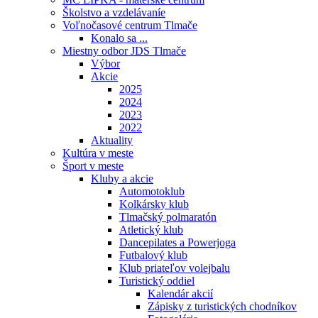
Školstvo a vzdelávaníe
Voľnočasové centrum Tlmače
Konalo sa ...
Miestny odbor JDS Tlmače
Výbor
Akcie
2025
2024
2023
2022
Aktuality
Kultúra v meste
Šport v meste
Kluby a akcie
Automotoklub
Kolkársky klub
Tlmačský polmaratón
Atletický klub
Dancepilates a Powerjoga
Futbalový klub
Klub priateľov volejbalu
Turistický oddiel
Kalendár akcií
Zápisky z turistických chodníkov