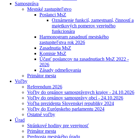
Samospráva
Mestské zastupiteľstvo
Poslanci MsZ
Oznámenie funkcií, zamestnaní, činností a
majetkových pomerov verejného
funkcionára
Harmonogram zasadnutí mestského
zastupiteľstva rok 2026
Zasadnutia MsZ
Komisie MsZ
Účasť poslancov na zasadnutiach MsZ 2022 -
2026
Zásady odmeňovania
Primátor mesta
Voľby
Referendum 2026
Voľby do orgánov samosprávnych krajov - 24.10.2026
Voľby do orgánov samosprávy obcí - 24.10.2026
Voľba prezidenta Slovenskej republiky 2024
Voľby do Európskeho parlamentu 2024
Ostatné voľby
Úrad
Stránkové hodiny pre verejnosť
Primátor mesta
Prednosta mestského úradu