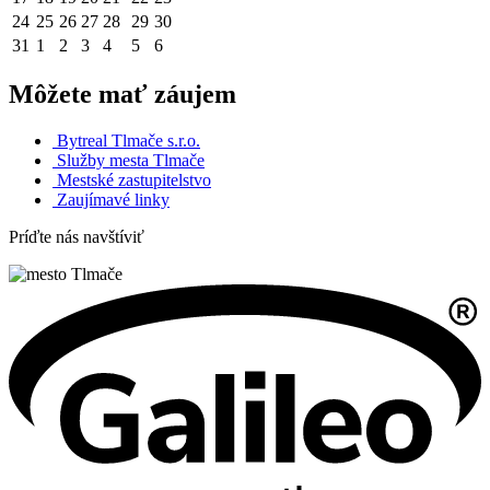
24
25
26
27
28
29
30
31
1
2
3
4
5
6
Môžete mať záujem
Bytreal Tlmače s.r.o.
Služby mesta Tlmače
Mestské zastupitelstvo
Zaujímavé linky
Príďte nás navštíviť