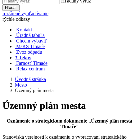
Hľadaný výraz
Hľadať
rozšírené vyhľadávanie
rýchle odkazy
Kontakt
Úradná tabuľa
Chcem vybaviť
MsKS Tlmače
Zvoz odpadu
T
Tekov
Farnosť Tlmače
Relax centrum
Úvodná stránka
Mesto
Územný plán mesta
Územný plán mesta
Oznámenie o strategickom dokumente „Územný plán mesta
Tlmače”
Stanoviská verejnosti k oznámeniu o vypracovaní strategického