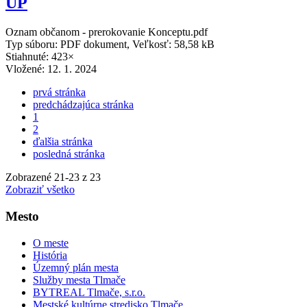
ÚP
Oznam občanom - prerokovanie Konceptu.pdf
Typ súboru: PDF dokument, Veľkosť: 58,58 kB
Stiahnuté: 423×
Vložené:
12. 1. 2024
prvá stránka
predchádzajúca stránka
1
2
ďalšia stránka
posledná stránka
Zobrazené
21
-
23
z 23
Zobraziť všetko
Mesto
O meste
História
Územný plán mesta
Služby mesta Tlmače
BYTREAL Tlmače, s.r.o.
Mestské kultúrne stredisko Tlmače