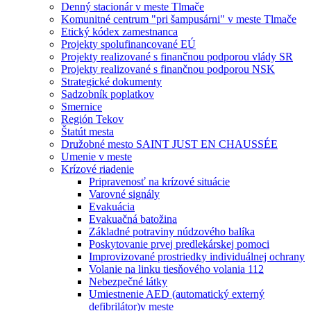
Denný stacionár v meste Tlmače
Komunitné centrum "pri šampusárni" v meste Tlmače
Etický kódex zamestnanca
Projekty spolufinancované EÚ
Projekty realizované s finančnou podporou vlády SR
Projekty realizované s finančnou podporou NSK
Strategické dokumenty
Sadzobník poplatkov
Smernice
Región Tekov
Štatút mesta
Družobné mesto SAINT JUST EN CHAUSSÉE
Umenie v meste
Krízové riadenie
Pripravenosť na krízové situácie
Varovné signály
Evakuácia
Evakuačná batožina
Základné potraviny núdzového balíka
Poskytovanie prvej predlekárskej pomoci
Improvizované prostriedky individuálnej ochrany
Volanie na linku tiesňového volania 112
Nebezpečné látky
Umiestnenie AED (automatický externý
defibrilátor)v meste