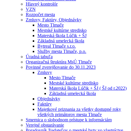
Hlavný kontrolór
VZN
Rozpočet mesta
Zmluvy, Faktúry, Objednávky
Mesto Tlmače
Mestské kultúrne stredisko
Materská škola Lúčik + ŠJ
Základná umelecká škola
Bytreal Tlmače s.r.o.
Služby mesta Tlmače, p.o.
Úradná tabuľa
Organizačná štruktúra MsÚ Tlmače
Povinné zverejňovanie do 30.11.2023
Zmluvy
Mesto Tlmače
Mestské kultúrne stredisko
Materská škola Lúčik + ŠJ ( ŠJ od r.2022)
Základná umelecká škola
Objednávky
Faktúry
Majetkové priznania za všetky dostupné roky
všetkých primátorov mesta Tlmače
Smernica o slobodnom prístupe k informáciám
Verejné obstarávanie
Poradovník žiadateľov o mestské byty vo vlastníctve