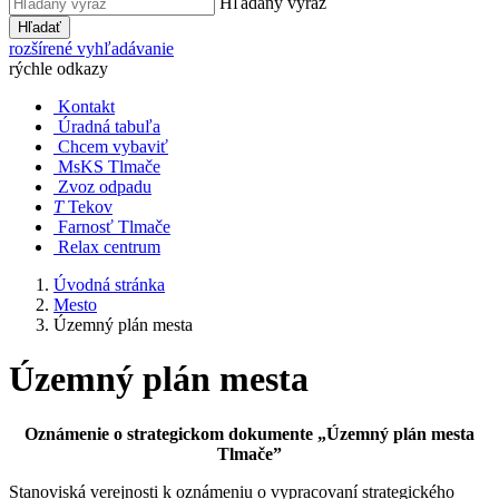
Hľadaný výraz
Hľadať
rozšírené vyhľadávanie
rýchle odkazy
Kontakt
Úradná tabuľa
Chcem vybaviť
MsKS Tlmače
Zvoz odpadu
T
Tekov
Farnosť Tlmače
Relax centrum
Úvodná stránka
Mesto
Územný plán mesta
Územný plán mesta
Oznámenie o strategickom dokumente „Územný plán mesta
Tlmače”
Stanoviská verejnosti k oznámeniu o vypracovaní strategického