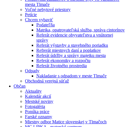
mesta Tlmače
Voľné nebytové priestory
Petície
Chcem vybaviť
Podateľňa
Matrika, opatrovateľská služba, správa cintorínov
Referát evidencie obyvateľstva a vnútornej
správy
Referát výstavby a stavebného poriadku
Refrerát miestnych daní a poplatkov
Referát údržby a správy majetku mesta
Referát ekonomiky a rozpočtu
Referát životného prostredia
Odpady
Nakladanie s odpadom v meste Tlmače
Obchodná verejná súťaž
Občan
Aktuality
Kalendár akcií
Mestské noviny
Fotogaléria
Ponúka práce
Farské oznamy
Miestny odbor Matice slovenskej v Tlmačoch
MC LIPKA - materské centrum