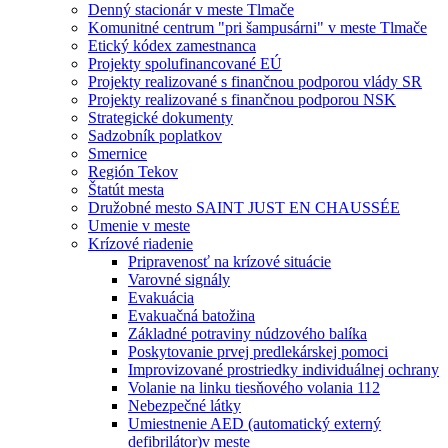
Denný stacionár v meste Tlmače
Komunitné centrum "pri šampusárni" v meste Tlmače
Etický kódex zamestnanca
Projekty spolufinancované EÚ
Projekty realizované s finančnou podporou vlády SR
Projekty realizované s finančnou podporou NSK
Strategické dokumenty
Sadzobník poplatkov
Smernice
Región Tekov
Štatút mesta
Družobné mesto SAINT JUST EN CHAUSSÉE
Umenie v meste
Krízové riadenie
Pripravenosť na krízové situácie
Varovné signály
Evakuácia
Evakuačná batožina
Základné potraviny núdzového balíka
Poskytovanie prvej predlekárskej pomoci
Improvizované prostriedky individuálnej ochrany
Volanie na linku tiesňového volania 112
Nebezpečné látky
Umiestnenie AED (automatický externý
defibrilátor)v meste