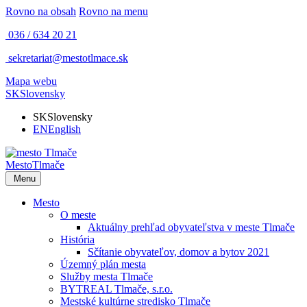
Rovno na obsah
Rovno na menu
036 / 634 20 21
sekretariat@mestotlmace.sk
Mapa webu
SK
Slovensky
SK
Slovensky
EN
English
Mesto
Tlmače
Menu
Mesto
O meste
Aktuálny prehľad obyvateľstva v meste Tlmače
História
Sčítanie obyvateľov, domov a bytov 2021
Územný plán mesta
Služby mesta Tlmače
BYTREAL Tlmače, s.r.o.
Mestské kultúrne stredisko Tlmače