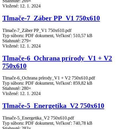
Stiahnuté: 269×
Vložené:
12. 1. 2024
Tlmače-7_Záber PP_V1 750x610
Tlmače-7_Záber PP_V1 750x610.pdf
Typ súboru: PDF dokument, Veľkosť: 510,57 kB
Stiahnuté: 279×
Vložené:
12. 1. 2024
Tlmače-6_Ochrana prírody_V1 + V2
750x610
Tlmače-6_Ochrana prírody_V1 + V2 750x610.pdf
Typ súboru: PDF dokument, Veľkosť: 859,82 kB
Stiahnuté: 280×
Vložené:
12. 1. 2024
Tlmače-5_Energetika_V2 750x610
Tlmače-5_Energetika_V2 750x610.pdf
Typ súboru: PDF dokument, Veľkosť: 740,78 kB
Stiahnuté: 283×