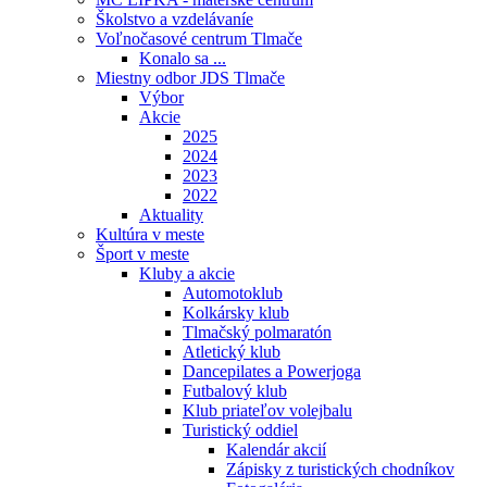
Školstvo a vzdelávaníe
Voľnočasové centrum Tlmače
Konalo sa ...
Miestny odbor JDS Tlmače
Výbor
Akcie
2025
2024
2023
2022
Aktuality
Kultúra v meste
Šport v meste
Kluby a akcie
Automotoklub
Kolkársky klub
Tlmačský polmaratón
Atletický klub
Dancepilates a Powerjoga
Futbalový klub
Klub priateľov volejbalu
Turistický oddiel
Kalendár akcií
Zápisky z turistických chodníkov