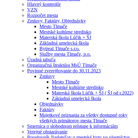
Hlavný kontrolór
VZN
Rozpočet mesta
Zmluvy, Faktúry, Objednávky
Mesto Tlmače
Mestské kultúrne stredisko
Materská škola Lúčik + ŠJ
Základná umelecká škola
Bytreal Tlmače s.r.o.
Služby mesta Tlmače, p.o.
Úradná tabuľa
Organizačná štruktúra MsÚ Tlmače
Povinné zverejňovanie do 30.11.2023
Zmluvy
Mesto Tlmače
Mestské kultúrne stredisko
Materská škola Lúčik + ŠJ ( ŠJ od r.2022)
Základná umelecká škola
Objednávky
Faktúry
Majetkové priznania za všetky dostupné roky
všetkých primátorov mesta Tlmače
Smernica o slobodnom prístupe k informáciám
Verejné obstarávanie
Poradovník žiadateľov o mestské byty vo vlastníctve