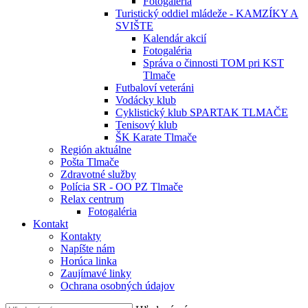
Fotogaléria
Turistický oddiel mládeže - KAMZÍKY A
SVIŠTE
Kalendár akcií
Fotogaléria
Správa o činnosti TOM pri KST
Tlmače
Futbaloví veteráni
Vodácky klub
Cyklistický klub SPARTAK TLMAČE
Tenisový klub
ŠK Karate Tlmače
Región aktuálne
Pošta Tlmače
Zdravotné služby
Polícia SR - OO PZ Tlmače
Relax centrum
Fotogaléria
Kontakt
Kontakty
Napíšte nám
Horúca linka
Zaujímavé linky
Ochrana osobných údajov