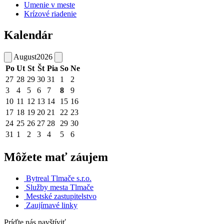
Umenie v meste
Krízové riadenie
Kalendár
August
2026
Po
Ut
St
Št
Pia
So
Ne
27
28
29
30
31
1
2
3
4
5
6
7
8
9
10
11
12
13
14
15
16
17
18
19
20
21
22
23
24
25
26
27
28
29
30
31
1
2
3
4
5
6
Môžete mať záujem
Bytreal Tlmače s.r.o.
Služby mesta Tlmače
Mestské zastupitelstvo
Zaujímavé linky
Príďte nás navštíviť