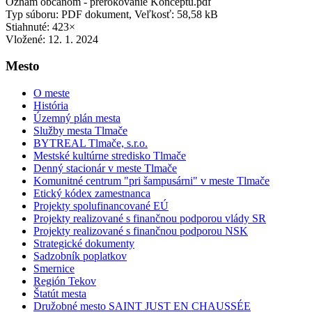
Oznam občanom - prerokovanie Konceptu.pdf
Typ súboru: PDF dokument, Veľkosť: 58,58 kB
Stiahnuté: 423×
Vložené:
12. 1. 2024
Mesto
O meste
História
Územný plán mesta
Služby mesta Tlmače
BYTREAL Tlmače, s.r.o.
Mestské kultúrne stredisko Tlmače
Denný stacionár v meste Tlmače
Komunitné centrum "pri šampusárni" v meste Tlmače
Etický kódex zamestnanca
Projekty spolufinancované EÚ
Projekty realizované s finančnou podporou vlády SR
Projekty realizované s finančnou podporou NSK
Strategické dokumenty
Sadzobník poplatkov
Smernice
Región Tekov
Štatút mesta
Družobné mesto SAINT JUST EN CHAUSSÉE