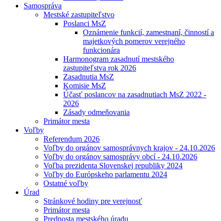
Samospráva
Mestské zastupiteľstvo
Poslanci MsZ
Oznámenie funkcií, zamestnaní, činností a
majetkových pomerov verejného
funkcionára
Harmonogram zasadnutí mestského
zastupiteľstva rok 2026
Zasadnutia MsZ
Komisie MsZ
Účasť poslancov na zasadnutiach MsZ 2022 -
2026
Zásady odmeňovania
Primátor mesta
Voľby
Referendum 2026
Voľby do orgánov samosprávnych krajov - 24.10.2026
Voľby do orgánov samosprávy obcí - 24.10.2026
Voľba prezidenta Slovenskej republiky 2024
Voľby do Európskeho parlamentu 2024
Ostatné voľby
Úrad
Stránkové hodiny pre verejnosť
Primátor mesta
Prednosta mestského úradu