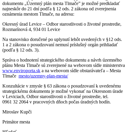
dokumentu „Územný plán mesta Tlmače” je možné predkladať
najneskôr do 21 dní podľa § 12 ods. 2 zákona od zverejnenia
oznámenia mestom Tlmače, na adresu:
Okresný úrad Levice – Odbor starostlivosti o životné prostredie,
Rozmarínová 4, 934 01 Levice
Na stanovisko doručené po uplynutí lehôt uvedených v §12 ods.
1 a 2 zákona o posudzovaní nemusí príslušný orgán prihliadať
(podľa § 12 ods. 3).
Správa o hodnotení strategického dokumentu a návrh územného
plánu Mesta Tlmače sú zverejnené na webovom sídle ministerstva
www.enviroporta.sk
a na webovom sídle obstarávateľa – Mesta
Tlmače
mesto/uzemny-plan-mesta/
Konzultácie v zmysle § 63 zákona o posudzovaní k uvedenému
strategickému dokumentu je možné vykonať na Okresnom úrade
v Leviciach, Odbor starostlivosti o životné prostredie, tel.
0961 32 2064 v pracovných dňoch počas úradných hodín.
Miroslav Kupči
Primátor mesta
Hľadať