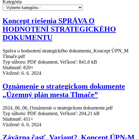
Kategória
Koncept riešenia SPRÁVA O
HODNOTENÍ STRATEGICKÉHO
DOKUMENTU
Správa o hodnotení strategického dokumentu_Koncept ÚPN_M
Tlmače.pdf
Typ súboru: PDF dokument, Veľkosť: 841,6 kB
Stiahnuté: 820×
Vložené:
6. 6. 2024
Oznámenie o strategickom dokumente
„Územný plán mesta Tlmače”
2024_06_06_Oznámenie o strategickom dokumente.pdf
Typ súboru: PDF dokument, Veľkosť: 204,21 kB
Stiahnuté: 411×
Vložené:
6. 6. 2024
Záväzna časť_Variant2_Koncept ÚPN-M