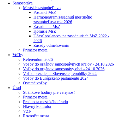
Samospráva
Mestské zastupiteľstvo
Poslanci MsZ
Harmonogram zasadnutí mestského
zastupiteľstva rok 2026
Zasadnutia MsZ
Komisie MsZ
Účasť poslancov na zasadnutiach MsZ 2022 -
2026
Zásady odmeňovania
Primátor mesta
Voľby
Referendum 2026
Voľby do orgánov samosprávnych krajov - 24.10.2026
Voľby do orgánov samosprávy obcí - 24.10.2026
Voľba prezidenta Slovenskej republiky 2024
Voľby do Európskeho parlamentu 2024
Ostatné voľby
Úrad
Stránkové hodiny pre verejnosť
Primátor mesta
Prednosta mestského úradu
Hlavný kontrolór
VZN
Rozpočet mesta