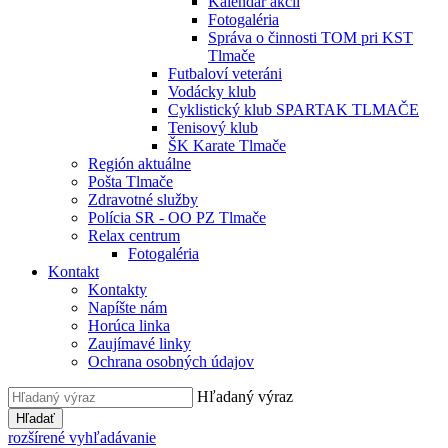
Kalendár akcií
Fotogaléria
Správa o činnosti TOM pri KST
Tlmače
Futbaloví veteráni
Vodácky klub
Cyklistický klub SPARTAK TLMAČE
Tenisový klub
ŠK Karate Tlmače
Región aktuálne
Pošta Tlmače
Zdravotné služby
Polícia SR - OO PZ Tlmače
Relax centrum
Fotogaléria
Kontakt
Kontakty
Napíšte nám
Horúca linka
Zaujímavé linky
Ochrana osobných údajov
Hľadaný výraz
Hľadať
rozšírené vyhľadávanie