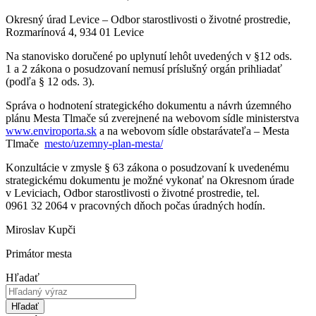
Okresný úrad Levice – Odbor starostlivosti o životné prostredie,
Rozmarínová 4, 934 01 Levice
Na stanovisko doručené po uplynutí lehôt uvedených v §12 ods.
1 a 2 zákona o posudzovaní nemusí príslušný orgán prihliadať
(podľa § 12 ods. 3).
Správa o hodnotení strategického dokumentu a návrh územného
plánu Mesta Tlmače sú zverejnené na webovom sídle ministerstva
www.enviroporta.sk
a na webovom sídle obstarávateľa – Mesta
Tlmače
mesto/uzemny-plan-mesta/
Konzultácie v zmysle § 63 zákona o posudzovaní k uvedenému
strategickému dokumentu je možné vykonať na Okresnom úrade
v Leviciach, Odbor starostlivosti o životné prostredie, tel.
0961 32 2064 v pracovných dňoch počas úradných hodín.
Miroslav Kupči
Primátor mesta
Hľadať
Hľadať