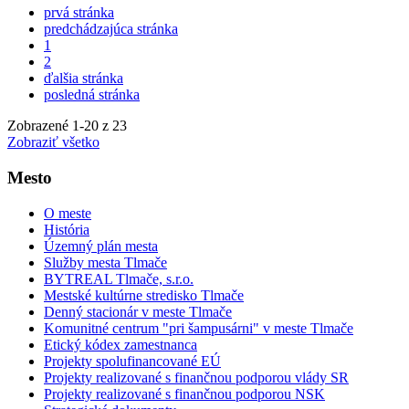
prvá stránka
predchádzajúca stránka
1
2
ďalšia stránka
posledná stránka
Zobrazené
1
-
20
z 23
Zobraziť všetko
Mesto
O meste
História
Územný plán mesta
Služby mesta Tlmače
BYTREAL Tlmače, s.r.o.
Mestské kultúrne stredisko Tlmače
Denný stacionár v meste Tlmače
Komunitné centrum "pri šampusárni" v meste Tlmače
Etický kódex zamestnanca
Projekty spolufinancované EÚ
Projekty realizované s finančnou podporou vlády SR
Projekty realizované s finančnou podporou NSK