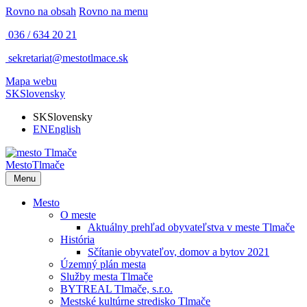
Rovno na obsah
Rovno na menu
036 / 634 20 21
sekretariat@mestotlmace.sk
Mapa webu
SK
Slovensky
SK
Slovensky
EN
English
Mesto
Tlmače
Menu
Mesto
O meste
Aktuálny prehľad obyvateľstva v meste Tlmače
História
Sčítanie obyvateľov, domov a bytov 2021
Územný plán mesta
Služby mesta Tlmače
BYTREAL Tlmače, s.r.o.
Mestské kultúrne stredisko Tlmače