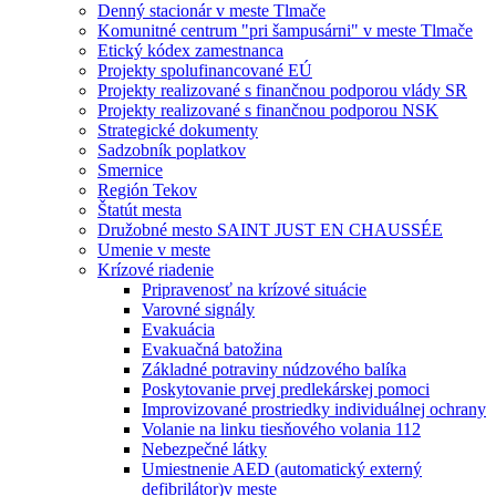
Denný stacionár v meste Tlmače
Komunitné centrum "pri šampusárni" v meste Tlmače
Etický kódex zamestnanca
Projekty spolufinancované EÚ
Projekty realizované s finančnou podporou vlády SR
Projekty realizované s finančnou podporou NSK
Strategické dokumenty
Sadzobník poplatkov
Smernice
Región Tekov
Štatút mesta
Družobné mesto SAINT JUST EN CHAUSSÉE
Umenie v meste
Krízové riadenie
Pripravenosť na krízové situácie
Varovné signály
Evakuácia
Evakuačná batožina
Základné potraviny núdzového balíka
Poskytovanie prvej predlekárskej pomoci
Improvizované prostriedky individuálnej ochrany
Volanie na linku tiesňového volania 112
Nebezpečné látky
Umiestnenie AED (automatický externý
defibrilátor)v meste