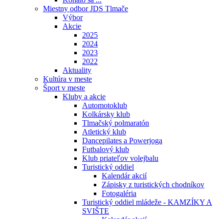
Miestny odbor JDS Tlmače
Výbor
Akcie
2025
2024
2023
2022
Aktuality
Kultúra v meste
Šport v meste
Kluby a akcie
Automotoklub
Kolkársky klub
Tlmačský polmaratón
Atletický klub
Dancepilates a Powerjoga
Futbalový klub
Klub priateľov volejbalu
Turistický oddiel
Kalendár akcií
Zápisky z turistických chodníkov
Fotogaléria
Turistický oddiel mládeže - KAMZÍKY A
SVIŠTE