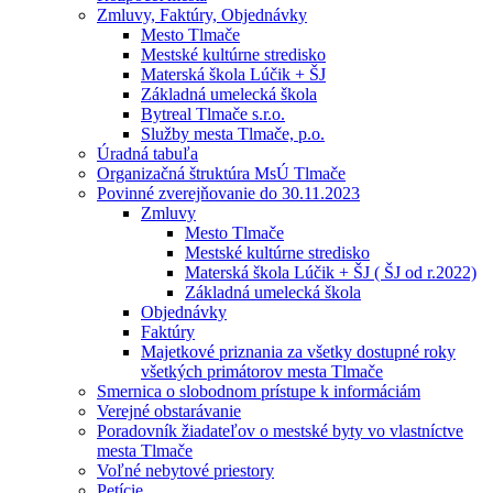
Zmluvy, Faktúry, Objednávky
Mesto Tlmače
Mestské kultúrne stredisko
Materská škola Lúčik + ŠJ
Základná umelecká škola
Bytreal Tlmače s.r.o.
Služby mesta Tlmače, p.o.
Úradná tabuľa
Organizačná štruktúra MsÚ Tlmače
Povinné zverejňovanie do 30.11.2023
Zmluvy
Mesto Tlmače
Mestské kultúrne stredisko
Materská škola Lúčik + ŠJ ( ŠJ od r.2022)
Základná umelecká škola
Objednávky
Faktúry
Majetkové priznania za všetky dostupné roky
všetkých primátorov mesta Tlmače
Smernica o slobodnom prístupe k informáciám
Verejné obstarávanie
Poradovník žiadateľov o mestské byty vo vlastníctve
mesta Tlmače
Voľné nebytové priestory
Petície