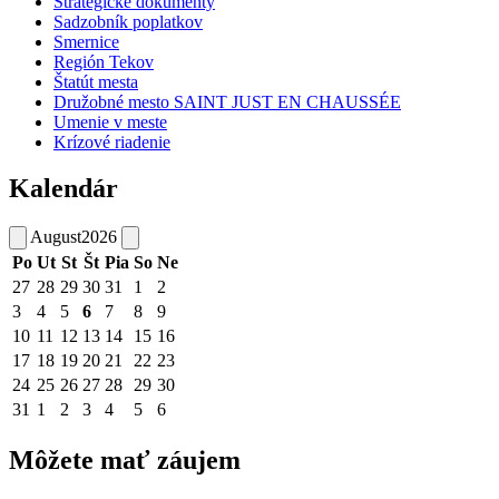
Strategické dokumenty
Sadzobník poplatkov
Smernice
Región Tekov
Štatút mesta
Družobné mesto SAINT JUST EN CHAUSSÉE
Umenie v meste
Krízové riadenie
Kalendár
August
2026
Po
Ut
St
Št
Pia
So
Ne
27
28
29
30
31
1
2
3
4
5
6
7
8
9
10
11
12
13
14
15
16
17
18
19
20
21
22
23
24
25
26
27
28
29
30
31
1
2
3
4
5
6
Môžete mať záujem