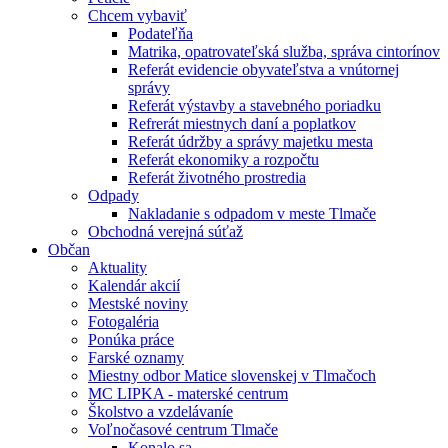
Chcem vybaviť
Podateľňa
Matrika, opatrovateľská služba, správa cintorínov
Referát evidencie obyvateľstva a vnútornej
správy
Referát výstavby a stavebného poriadku
Refrerát miestnych daní a poplatkov
Referát údržby a správy majetku mesta
Referát ekonomiky a rozpočtu
Referát životného prostredia
Odpady
Nakladanie s odpadom v meste Tlmače
Obchodná verejná súťaž
Občan
Aktuality
Kalendár akcií
Mestské noviny
Fotogaléria
Ponúka práce
Farské oznamy
Miestny odbor Matice slovenskej v Tlmačoch
MC LIPKA - materské centrum
Školstvo a vzdelávaníe
Voľnočasové centrum Tlmače
Konalo sa ...