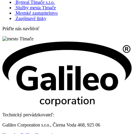
Bytreal Tlmače s.r.o.
Služby mesta Tlmače
Mestské zastupitelstvo
Zaujímavé linky
Príďte nás navštíviť
Technický prevádzkovateľ:
Galileo Corporation s.r.o., Čierna Voda 468, 925 06