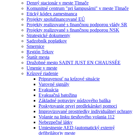
Denný stacionár v meste Tlmače
Komunitné centrum "pri šampusárni" v meste Tlmače
Etický kódex zamestnanca
Projekty spolufinancované EÚ
Projekty realizované s finančnou podporou vlády SR
Projekty realizované s finančnou podporou NSK
Strategické dokumenty
Sadzobník poplatkov
Smernice
Región Tekov
Štatút mesta
Družobné mesto SAINT JUST EN CHAUSSÉE
Umenie v meste
Krízové riadenie
Pripravenosť na krízové situácie
Varovné signály
Evakuácia
Evakuačná batožina
Základné potraviny núdzového balíka
Poskytovanie prvej predlekárskej pomoci
Improvizované prostriedky individuálnej ochrany
Volanie na linku tiesňového volania 112
Nebezpečné látky
Umiestnenie AED (automatický externý
defibrilátor)v meste