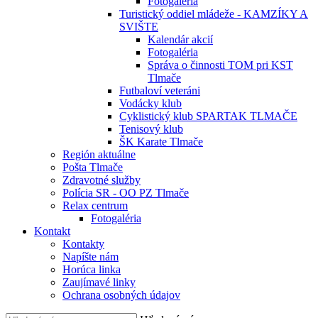
Fotogaléria
Turistický oddiel mládeže - KAMZÍKY A
SVIŠTE
Kalendár akcií
Fotogaléria
Správa o činnosti TOM pri KST
Tlmače
Futbaloví veteráni
Vodácky klub
Cyklistický klub SPARTAK TLMAČE
Tenisový klub
ŠK Karate Tlmače
Región aktuálne
Pošta Tlmače
Zdravotné služby
Polícia SR - OO PZ Tlmače
Relax centrum
Fotogaléria
Kontakt
Kontakty
Napíšte nám
Horúca linka
Zaujímavé linky
Ochrana osobných údajov