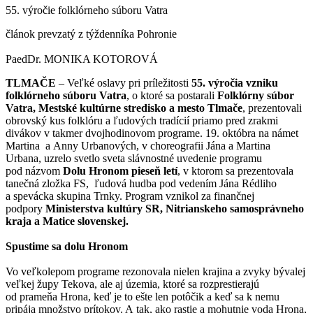
55. výročie folklórneho súboru Vatra
článok prevzatý z týždenníka Pohronie
PaedDr. MONIKA KOTOROVÁ
TLMAČE
– Veľké oslavy pri príležitosti
55. výročia vzniku
folklórneho súboru Vatra
, o ktoré sa postarali
Folklórny súbor
Vatra, Mestské kultúrne stredisko a mesto Tlmače
, prezentovali
obrovský kus folklóru a ľudových tradícií priamo pred zrakmi
divákov v takmer dvojhodinovom programe. 19. októbra na námet
Martina a Anny Urbanových, v choreografii Jána a Martina
Urbana, uzrelo svetlo sveta slávnostné uvedenie programu
pod názvom
Dolu Hronom pieseň letí
, v ktorom sa prezentovala
tanečná zložka FS, ľudová hudba pod vedením Jána Rédliho
a spevácka skupina Trnky. Program vznikol za finančnej
podpory
Ministerstva kultúry SR, Nitrianskeho samosprávneho
kraja a Matice slovenskej.
Spustime sa dolu Hronom
Vo veľkolepom programe rezonovala nielen krajina a zvyky bývalej
veľkej župy Tekova, ale aj územia, ktoré sa rozprestierajú
od prameňa Hrona, keď je to ešte len potôčik a keď sa k nemu
pripája množstvo prítokov. A tak, ako rastie a mohutnie voda Hrona,