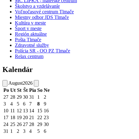
MC LIPKA - materské centrum
Školstvo a vzdelávaníe
Voľnočasové centrum Tlmače
Miestny odbor JDS Tlmače
Kultúra v meste
Šport v meste
Región aktuálne
Pošta Tlmače
Zdravotné služby
Polícia SR - OO PZ Tlmače
Relax centrum
Kalendár
August
2026
Po
Ut
St
Št
Pia
So
Ne
27
28
29
30
31
1
2
3
4
5
6
7
8
9
10
11
12
13
14
15
16
17
18
19
20
21
22
23
24
25
26
27
28
29
30
31
1
2
3
4
5
6