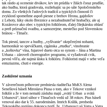
tak rástlo aj ocenenie divákov, krv im prúdila v žilách čoraz prudšie,
ako hudba, ktorá gradovala, rozliehajúc sa po sále Spoločenského
domu. Zo všetkých ľudových tradícií a typických činností či
zvyklostí spomeňme aspoň piesne z brehov Hrona, gajdošov
z Lehoty, lúky okolo Breznice a nezabudnuteľné hrabačky, ale aj
Kozárovce ako obec s typickým folklórom, ďalej čilejkársku oblasť
a preň príznačnú svadbu, a samozrejme, mestečko pod Slovenskou
bránou – Tlmače.
Tok piesní, tancov a hudby, „vyšívanie“ okrpčenými nohami,
harmonikár so speváčkami, cigánska „etudka“, vinobranie
a „koštovka“ vína, fujarové dueto otca so synom – Jána a Martina
Urbana – zároveň choreografov programu, si vyžadovali cvik,
pevnú vôľu, ale najmä lásku k folklóru. Folkloristi majú v sebe veľa
entuziazmu, chuti e energie.
Zaslúžené uznania
V záverečnom príhovore predniesla riaditeľka MsKS Alena
Senešiová báseň Miroslava Piusa o tom, ako v Tekove vznikol
folklór a že v tom nemalú zásluhu majú „svätý Urban a svätá
Urbanová“, ktorí súbor v Tlmačoch vedú už 38 rokov. Pius báseň
venoval ako dar k 55. narodeninám. Imrich Králik, predseda
Tekovského regiónu dokonca tvrdí, že „Urbanovci sú Vatra a Vatra