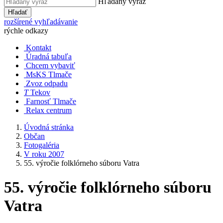
Hľadaný výraz
Hľadať
rozšírené vyhľadávanie
rýchle odkazy
Kontakt
Úradná tabuľa
Chcem vybaviť
MsKS Tlmače
Zvoz odpadu
T
Tekov
Farnosť Tlmače
Relax centrum
Úvodná stránka
Občan
Fotogaléria
V roku 2007
55. výročie folklórneho súboru Vatra
55. výročie folklórneho súboru
Vatra