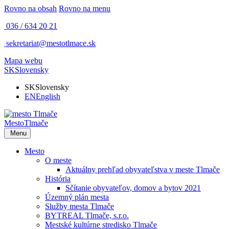
Rovno na obsah
Rovno na menu
036 / 634 20 21
sekretariat@mestotlmace.sk
Mapa webu
SK
Slovensky
SK
Slovensky
EN
English
Mesto
Tlmače
Menu
Mesto
O meste
Aktuálny prehľad obyvateľstva v meste Tlmače
História
Sčítanie obyvateľov, domov a bytov 2021
Územný plán mesta
Služby mesta Tlmače
BYTREAL Tlmače, s.r.o.
Mestské kultúrne stredisko Tlmače