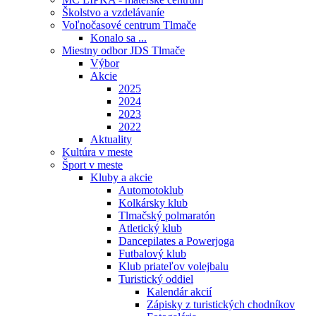
Školstvo a vzdelávaníe
Voľnočasové centrum Tlmače
Konalo sa ...
Miestny odbor JDS Tlmače
Výbor
Akcie
2025
2024
2023
2022
Aktuality
Kultúra v meste
Šport v meste
Kluby a akcie
Automotoklub
Kolkársky klub
Tlmačský polmaratón
Atletický klub
Dancepilates a Powerjoga
Futbalový klub
Klub priateľov volejbalu
Turistický oddiel
Kalendár akcií
Zápisky z turistických chodníkov