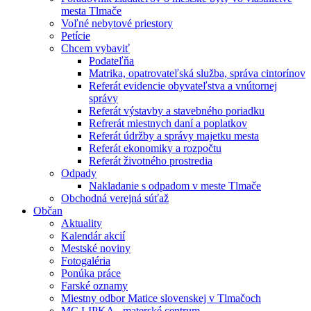
mesta Tlmače
Voľné nebytové priestory
Petície
Chcem vybaviť
Podateľňa
Matrika, opatrovateľská služba, správa cintorínov
Referát evidencie obyvateľstva a vnútornej
správy
Referát výstavby a stavebného poriadku
Refrerát miestnych daní a poplatkov
Referát údržby a správy majetku mesta
Referát ekonomiky a rozpočtu
Referát životného prostredia
Odpady
Nakladanie s odpadom v meste Tlmače
Obchodná verejná súťaž
Občan
Aktuality
Kalendár akcií
Mestské noviny
Fotogaléria
Ponúka práce
Farské oznamy
Miestny odbor Matice slovenskej v Tlmačoch
MC LIPKA - materské centrum