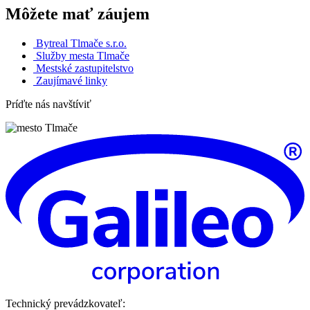
Môžete mať záujem
Bytreal Tlmače s.r.o.
Služby mesta Tlmače
Mestské zastupitelstvo
Zaujímavé linky
Príďte nás navštíviť
Technický prevádzkovateľ: