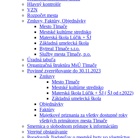
Hlavný kontrolór
VZN
Rozpočet mesta
Zmluvy, Faktúry, Objednávky
Mesto Tlmače
Mestské kultúrne stredisko
Materská škola Lúčik + ŠJ
Základná umelecká škola
Bytreal Tlmače s.r.o.
Služby mesta Tlmače, p.o.
Úradná tabuľa
Organizačná štruktúra MsÚ Tlmače
Povinné zverejňovanie do 30.11.2023
Zmluvy
Mesto Tlmače
Mestské kultúrne stredisko
Materská škola Lúčik + ŠJ ( ŠJ od r.2022)
Základná umelecká škola
Objednávky
Faktúry
Majetkové priznania za všetky dostupné roky
všetkých primátorov mesta Tlmače
Smernica o slobodnom prístupe k informáciám
Verejné obstarávanie
Poradovník žiadateľov o mestské byty vo vlastníctve