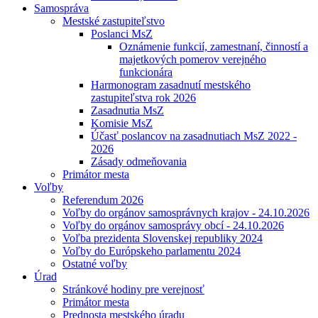
Samospráva
Mestské zastupiteľstvo
Poslanci MsZ
Oznámenie funkcií, zamestnaní, činností a
majetkových pomerov verejného
funkcionára
Harmonogram zasadnutí mestského
zastupiteľstva rok 2026
Zasadnutia MsZ
Komisie MsZ
Účasť poslancov na zasadnutiach MsZ 2022 -
2026
Zásady odmeňovania
Primátor mesta
Voľby
Referendum 2026
Voľby do orgánov samosprávnych krajov - 24.10.2026
Voľby do orgánov samosprávy obcí - 24.10.2026
Voľba prezidenta Slovenskej republiky 2024
Voľby do Európskeho parlamentu 2024
Ostatné voľby
Úrad
Stránkové hodiny pre verejnosť
Primátor mesta
Prednosta mestského úradu