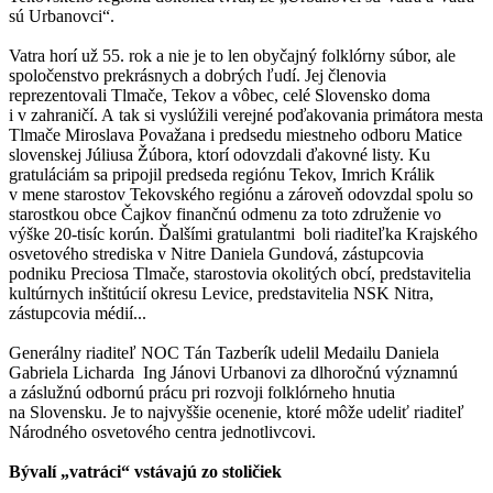
sú Urbanovci“.
Vatra horí už 55. rok a nie je to len obyčajný folklórny súbor, ale
spoločenstvo prekrásnych a dobrých ľudí. Jej členovia
reprezentovali Tlmače, Tekov a vôbec, celé Slovensko doma
i v zahraničí. A tak si vyslúžili verejné poďakovania primátora mesta
Tlmače Miroslava Považana i predsedu miestneho odboru Matice
slovenskej Júliusa Žúbora, ktorí odovzdali ďakovné listy. Ku
gratuláciám sa pripojil predseda regiónu Tekov, Imrich Králik
v mene starostov Tekovského regiónu a zároveň odovzdal spolu so
starostkou obce Čajkov finančnú odmenu za toto združenie vo
výške 20-tisíc korún. Ďalšími gratulantmi boli riaditeľka Krajského
osvetového strediska v Nitre Daniela Gundová, zástupcovia
podniku Preciosa Tlmače, starostovia okolitých obcí, predstavitelia
kultúrnych inštitúcií okresu Levice, predstavitelia NSK Nitra,
zástupcovia médií...
Generálny riaditeľ NOC Tán Tazberík udelil Medailu Daniela
Gabriela Licharda Ing Jánovi Urbanovi za dlhoročnú významnú
a záslužnú odbornú prácu pri rozvoji folklórneho hnutia
na Slovensku. Je to najvyššie ocenenie, ktoré môže udeliť riaditeľ
Národného osvetového centra jednotlivcovi.
Bývalí „vatráci“ vstávajú zo stoličiek