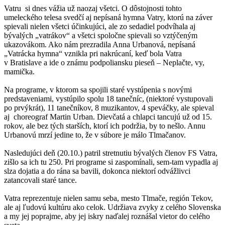
Vatru si dnes vážia už naozaj všetci. O dôstojnosti tohto
umeleckého telesa svedčí aj nepísaná hymna Vatry, ktorú na záver
spievali nielen všetci účinkujúci, ale zo sedadiel podvíhala aj
bývalých „vatrákov“ a všetci spoločne spievali so vztýčeným
ukazovákom. Ako nám prezradila Anna Urbanová, nepísaná
„Vatrácka hymna“ vznikla pri nakrúcaní, keď bola Vatra
v Bratislave a ide o známu podpoliansku pieseň – Neplačte, vy,
mamička.
Na programe, v ktorom sa spojili staré vystúpenia s novými
predstaveniami, vystúpilo spolu 18 tanečníc, (niektoré vystupovali
po prvýkrát), 11 tanečníkov, 8 muzikantov, 4 speváčky, ale spieval
aj choreograf Martin Urban. Dievčatá a chlapci tancujú už od 15.
rokov, ale bez tých starších, ktorí ich podržia, by to nešlo. Annu
Urbanovú mrzí jedine to, že v súbore je málo Tlmačanov.
Nasledujúci deň (20.10.) patril stretnutiu bývalých členov FS Vatra,
zišlo sa ich tu 250. Pri programe si zaspomínali, sem-tam vypadla aj
slza dojatia a do rána sa bavili, dokonca niektorí odvážlivci
zatancovali staré tance.
Vatra reprezentuje nielen samu seba, mesto Tlmače, región Tekov,
ale aj ľudovú kultúru ako celok. Udržiava zvyky z celého Slovenska
a my jej poprajme, aby jej iskry naďalej roznášal vietor do celého