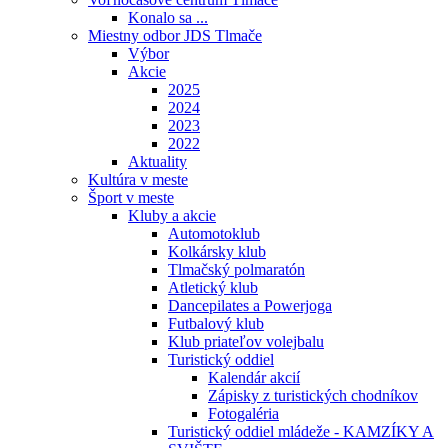
Konalo sa ...
Miestny odbor JDS Tlmače
Výbor
Akcie
2025
2024
2023
2022
Aktuality
Kultúra v meste
Šport v meste
Kluby a akcie
Automotoklub
Kolkársky klub
Tlmačský polmaratón
Atletický klub
Dancepilates a Powerjoga
Futbalový klub
Klub priateľov volejbalu
Turistický oddiel
Kalendár akcií
Zápisky z turistických chodníkov
Fotogaléria
Turistický oddiel mládeže - KAMZÍKY A