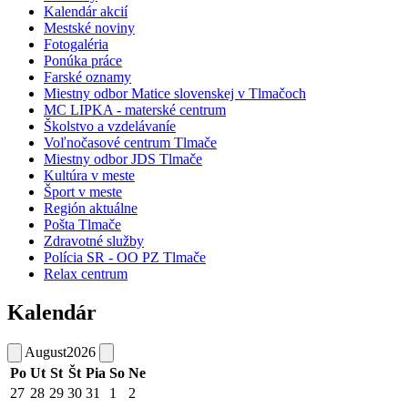
Kalendár akcií
Mestské noviny
Fotogaléria
Ponúka práce
Farské oznamy
Miestny odbor Matice slovenskej v Tlmačoch
MC LIPKA - materské centrum
Školstvo a vzdelávaníe
Voľnočasové centrum Tlmače
Miestny odbor JDS Tlmače
Kultúra v meste
Šport v meste
Región aktuálne
Pošta Tlmače
Zdravotné služby
Polícia SR - OO PZ Tlmače
Relax centrum
Kalendár
August
2026
Po
Ut
St
Št
Pia
So
Ne
27
28
29
30
31
1
2