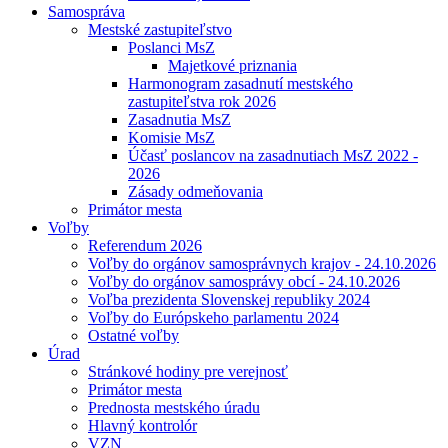
Samospráva
Mestské zastupiteľstvo
Poslanci MsZ
Majetkové priznania
Harmonogram zasadnutí mestského
zastupiteľstva rok 2026
Zasadnutia MsZ
Komisie MsZ
Účasť poslancov na zasadnutiach MsZ 2022 -
2026
Zásady odmeňovania
Primátor mesta
Voľby
Referendum 2026
Voľby do orgánov samosprávnych krajov - 24.10.2026
Voľby do orgánov samosprávy obcí - 24.10.2026
Voľba prezidenta Slovenskej republiky 2024
Voľby do Európskeho parlamentu 2024
Ostatné voľby
Úrad
Stránkové hodiny pre verejnosť
Primátor mesta
Prednosta mestského úradu
Hlavný kontrolór
VZN