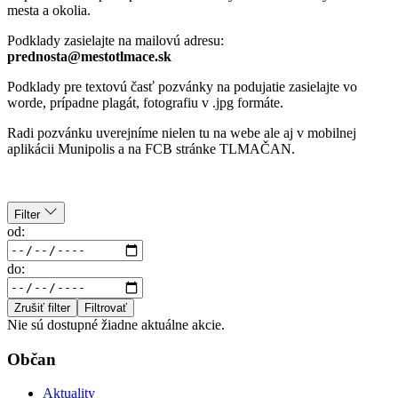
mesta a okolia.
Podklady zasielajte na mailovú adresu:
prednosta@mestotlmace.sk
Podklady pre textovú časť pozvánky na podujatie zasielajte vo
worde, prípadne plagát, fotografiu v .jpg formáte.
Radi pozvánku uverejníme nielen tu na webe ale aj v mobilnej
aplikácii Munipolis a na FCB stránke TLMAČAN.
Filter
od:
do:
Zrušiť filter
Filtrovať
Nie sú dostupné žiadne aktuálne akcie.
Občan
Aktuality