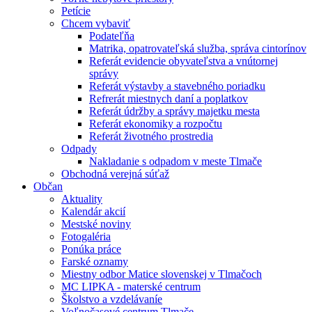
Petície
Chcem vybaviť
Podateľňa
Matrika, opatrovateľská služba, správa cintorínov
Referát evidencie obyvateľstva a vnútornej
správy
Referát výstavby a stavebného poriadku
Refrerát miestnych daní a poplatkov
Referát údržby a správy majetku mesta
Referát ekonomiky a rozpočtu
Referát životného prostredia
Odpady
Nakladanie s odpadom v meste Tlmače
Obchodná verejná súťaž
Občan
Aktuality
Kalendár akcií
Mestské noviny
Fotogaléria
Ponúka práce
Farské oznamy
Miestny odbor Matice slovenskej v Tlmačoch
MC LIPKA - materské centrum
Školstvo a vzdelávaníe
Voľnočasové centrum Tlmače