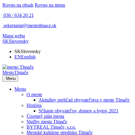
Rovno na obsah
Rovno na menu
036 / 634 20 21
sekretariat@mestotlmace.sk
Mapa webu
SK
Slovensky
SK
Slovensky
EN
English
Mesto
Tlmače
Menu
Mesto
O meste
Aktuálny prehľad obyvateľstva v meste Tlmače
História
Sčítanie obyvateľov, domov a bytov 2021
Územný plán mesta
Služby mesta Tlmače
BYTREAL Tlmače, s.r.o.
Mestské kultúrne stredisko Tlmače