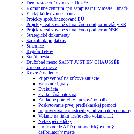
Denný stacionár v meste Tlmače
Komunitné centrum "pri šampusárni" v meste Tlmače
Etický kódex zamestnanca
Projekty spolufinancované EÚ
Projekty realizované s finančnou podporou vlády SR
Projekty realizované s finančnou podporou NSK
Strategické dokumenty
Sadzobník poplatkov
Smernice
Región Tekov
Štatút mesta
Družobné mesto SAINT JUST EN CHAUSSÉE
Umenie v meste
Krízové riadenie
Pripravenosť na krízové situácie
Varovné signály
Evakuácia
Evakuačná batožina
Základné potraviny núdzového balíka
Poskytovanie prvej predlekárskej pomoci
Improvizované prostriedky individuálnej ochrany
Volanie na linku tiesňového volania 112
Nebezpečné látky
Umiestnenie AED (automatický externý
defibrilátor)v meste