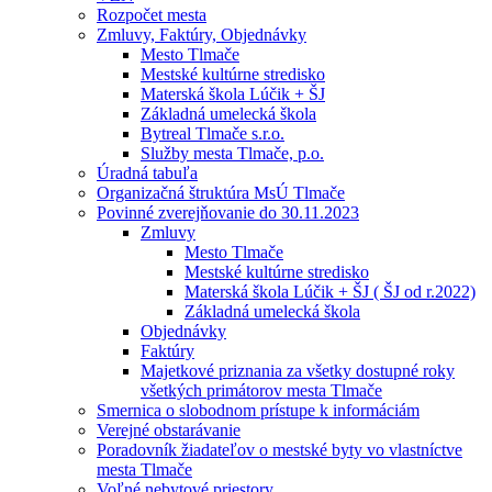
Rozpočet mesta
Zmluvy, Faktúry, Objednávky
Mesto Tlmače
Mestské kultúrne stredisko
Materská škola Lúčik + ŠJ
Základná umelecká škola
Bytreal Tlmače s.r.o.
Služby mesta Tlmače, p.o.
Úradná tabuľa
Organizačná štruktúra MsÚ Tlmače
Povinné zverejňovanie do 30.11.2023
Zmluvy
Mesto Tlmače
Mestské kultúrne stredisko
Materská škola Lúčik + ŠJ ( ŠJ od r.2022)
Základná umelecká škola
Objednávky
Faktúry
Majetkové priznania za všetky dostupné roky
všetkých primátorov mesta Tlmače
Smernica o slobodnom prístupe k informáciám
Verejné obstarávanie
Poradovník žiadateľov o mestské byty vo vlastníctve
mesta Tlmače
Voľné nebytové priestory