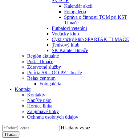
SVIŠTE
Kalendár akcií
Fotogaléria
Správa o činnosti TOM pri KST
Tlmače
Futbaloví veteráni
Vodácky klub
Cyklistický klub SPARTAK TLMAČE
Tenisový klub
ŠK Karate Tlmače
Región aktuálne
Pošta Tlmače
Zdravotné služby
Polícia SR - OO PZ Tlmače
Relax centrum
Fotogaléria
Kontakt
Kontakty
Napíšte nám
Horúca linka
Zaujímavé linky
Ochrana osobných údajov
Hľadaný výraz
Hľadať