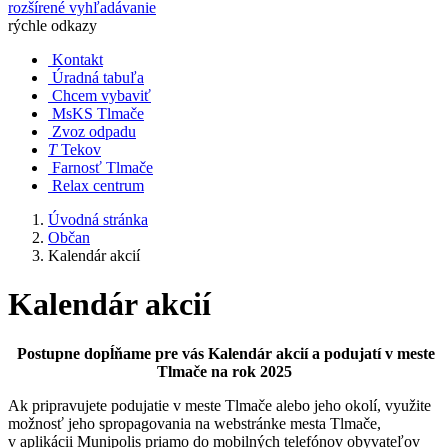
rozšírené vyhľadávanie
rýchle odkazy
Kontakt
Úradná tabuľa
Chcem vybaviť
MsKS Tlmače
Zvoz odpadu
T
Tekov
Farnosť Tlmače
Relax centrum
Úvodná stránka
Občan
Kalendár akcií
Kalendár akcií
Postupne dopĺňame pre vás Kalendár akcií a podujatí v meste
Tlmače na rok 2025
Ak pripravujete podujatie v meste Tlmače alebo jeho okolí, využite
možnosť jeho spropagovania na webstránke mesta Tlmače,
v aplikácii Munipolis priamo do mobilných telefónov obyvateľov