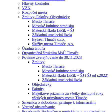
Hlavný kontrolór
VZN
Rozpočet mesta
Zmluvy, Faktúry, Objednávky
Mesto Tlmače
Mestské kultúrne stredisko
Materská škola Lúčik + ŠJ
Základná umelecká škola
Bytreal Tlmače s.r.o.
Služby mesta Tlmače, p.o.
Úradná tabuľa
Organizačná štruktúra MsÚ Tlmače
Povinné zverejňovanie do 30.11.2023
Zmluvy
Mesto Tlmače
Mestské kultúrne stredisko
Materská škola Lúčik + ŠJ ( ŠJ od r.2022)
Základná umelecká škola
Objednávky
Faktúry
Majetkové priznania za všetky dostupné roky
všetkých primátorov mesta Tlmače
Smernica o slobodnom prístupe k informáciám
Verejné obstarávanie
Poradovník žiadateľov o mestské byty vo vlastníctve