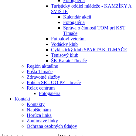
Fotogaléria
Turistický oddiel mládeže - KAMZÍKY A
SVIŠTE
Kalendár akcií
Fotogaléria
Správa o činnosti TOM pri KST
Tlmače
Futbaloví veteráni
Vodácky klub
Cyklistický klub SPARTAK TLMAČE
Tenisový klub
ŠK Karate Tlmače
Región aktuálne
Pošta Tlmače
Zdravotné služby
Polícia SR - OO PZ Tlmače
Relax centrum
Fotogaléria
Kontakt
Kontakty
Napíšte nám
Horúca linka
Zaujímavé linky
Ochrana osobných údajov