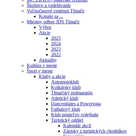
Školstvo a vzdelávaníe
Voľnočasové centrum Tlmače
Konalo sa ...
Miestny odbor JDS Tlmače
Výbor
Akcie
2025
2024
2023
2022
Aktuality
Kultúra v meste
Šport v meste
Kluby a akcie
Automotoklub
Kolkársky klub
Tlmačský polmaratón
Atletický klub
Dancepilates a Powerjoga
Futbalový klub
Klub priateľov volejbalu
Turistický oddiel
Kalendár akcií
Zápisky z turistických chodníkov