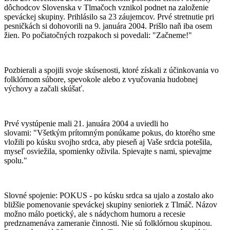
dôchodcov Slovenska v Tlmačoch vznikol podnet na založenie
speváckej skupiny. Prihlásilo sa 23 záujemcov. Prvé stretnutie pri
pesničkách si dohovorili na 9. januára 2004. Prišlo naň iba osem
žien. Po počiatočných rozpakoch si povedali: "Začneme!"
Pozbierali a spojili svoje skúsenosti, ktoré získali z účinkovania vo
folklórnom súbore, spevokole alebo z vyučovania hudobnej
výchovy a začali skúšať.
Prvé vystúpenie mali 21. januára 2004 a uviedli ho
slovami: "Všetkým prítomným ponúkame pokus, do ktorého sme
vložili po kúsku svojho srdca, aby pieseň aj Vaše srdcia potešila,
myseľ osviežila, spomienky oživila. Spievajte s nami, spievajme
spolu."
Slovné spojenie: POKUS - po kúsku srdca sa ujalo a zostalo ako
bližšie pomenovanie speváckej skupiny senioriek z Tlmáč. Názov
možno málo poetický, ale s nádychom humoru a recesie
predznamenáva zameranie činnosti. Nie sú folklórnou skupinou.