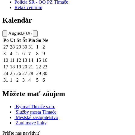
Polícia SR - OO PZ Tlmače
Relax centrum
Kalendár
August
2026
Po
Ut
St
Št
Pia
So
Ne
27
28
29
30
31
1
2
3
4
5
6
7
8
9
10
11
12
13
14
15
16
17
18
19
20
21
22
23
24
25
26
27
28
29
30
31
1
2
3
4
5
6
Môžete mať záujem
Bytreal Tlmače s.r.o.
Služby mesta Tlmače
Mestské zastupitelstvo
Zaujímavé linky
Príďte nás navštíviť