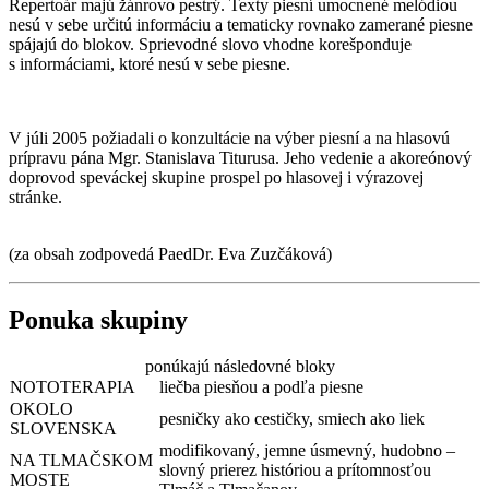
Repertoár majú žánrovo pestrý. Texty piesní umocnené melódiou
nesú v sebe určitú informáciu a tematicky rovnako zamerané piesne
spájajú do blokov. Sprievodné slovo vhodne korešponduje
s informáciami, ktoré nesú v sebe piesne.
V júli 2005 požiadali o konzultácie na výber piesní a na hlasovú
prípravu pána Mgr. Stanislava Titurusa. Jeho vedenie a akoreónový
doprovod speváckej skupine prospel po hlasovej i výrazovej
stránke.
(za obsah zodpovedá PaedDr. Eva Zuzčáková)
Ponuka skupiny
ponúkajú následovné bloky
NOTOTERAPIA
liečba piesňou a podľa piesne
OKOLO
pesničky ako cestičky, smiech ako liek
SLOVENSKA
modifikovaný, jemne úsmevný, hudobno –
NA TLMAČSKOM
slovný prierez históriou a prítomnosťou
MOSTE