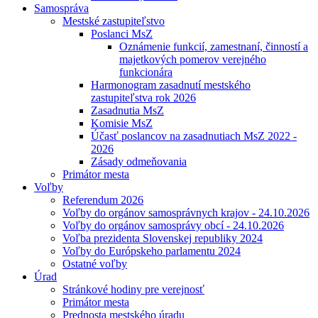
Samospráva
Mestské zastupiteľstvo
Poslanci MsZ
Oznámenie funkcií, zamestnaní, činností a
majetkových pomerov verejného
funkcionára
Harmonogram zasadnutí mestského
zastupiteľstva rok 2026
Zasadnutia MsZ
Komisie MsZ
Účasť poslancov na zasadnutiach MsZ 2022 -
2026
Zásady odmeňovania
Primátor mesta
Voľby
Referendum 2026
Voľby do orgánov samosprávnych krajov - 24.10.2026
Voľby do orgánov samosprávy obcí - 24.10.2026
Voľba prezidenta Slovenskej republiky 2024
Voľby do Európskeho parlamentu 2024
Ostatné voľby
Úrad
Stránkové hodiny pre verejnosť
Primátor mesta
Prednosta mestského úradu