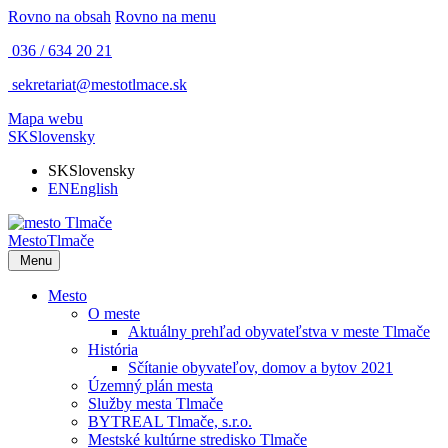
Rovno na obsah
Rovno na menu
036 / 634 20 21
sekretariat@mestotlmace.sk
Mapa webu
SK
Slovensky
SK
Slovensky
EN
English
Mesto
Tlmače
Menu
Mesto
O meste
Aktuálny prehľad obyvateľstva v meste Tlmače
História
Sčítanie obyvateľov, domov a bytov 2021
Územný plán mesta
Služby mesta Tlmače
BYTREAL Tlmače, s.r.o.
Mestské kultúrne stredisko Tlmače