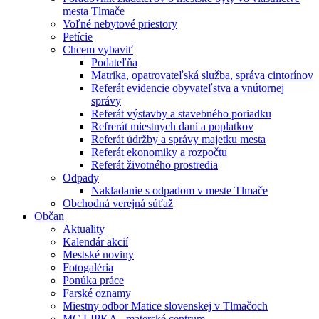
mesta Tlmače
Voľné nebytové priestory
Petície
Chcem vybaviť
Podateľňa
Matrika, opatrovateľská služba, správa cintorínov
Referát evidencie obyvateľstva a vnútornej
správy
Referát výstavby a stavebného poriadku
Refrerát miestnych daní a poplatkov
Referát údržby a správy majetku mesta
Referát ekonomiky a rozpočtu
Referát životného prostredia
Odpady
Nakladanie s odpadom v meste Tlmače
Obchodná verejná súťaž
Občan
Aktuality
Kalendár akcií
Mestské noviny
Fotogaléria
Ponúka práce
Farské oznamy
Miestny odbor Matice slovenskej v Tlmačoch
MC LIPKA - materské centrum