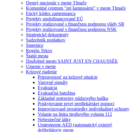
Denný stacionár v meste Tlmače
Komunitné centrum "pri šampusárni" v meste Tlmače
Etický kódex zamestnanca
Projekty spolufinancované EÚ
Projekty realizované s finančnou podporou vlády SR
Projekty realizované s finančnou podporou NSK
Strategické dokumenty
Sadzobník poplatkov
Smernice
Región Tekov
Štatút mesta
Družobné mesto SAINT JUST EN CHAUSSÉE
Umenie v meste
Krízové riadenie
Pripravenosť na krízové situácie
Varovné signály
Evakuácia
Evakuačná batožina
Základné potraviny núdzového balíka
Poskytovanie prvej predlekárskej pomoci
Improvizované prostriedky individuálnej ochrany
Volanie na linku tiesňového volania 112
Nebezpečné látky
Umiestnenie AED (automatický externý
defibrilátor)v meste