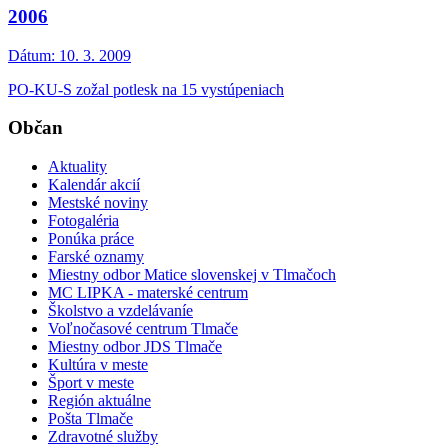
2006
Dátum:
10. 3. 2009
PO-KU-S zožal potlesk na 15 vystúpeniach
Občan
Aktuality
Kalendár akcií
Mestské noviny
Fotogaléria
Ponúka práce
Farské oznamy
Miestny odbor Matice slovenskej v Tlmačoch
MC LIPKA - materské centrum
Školstvo a vzdelávaníe
Voľnočasové centrum Tlmače
Miestny odbor JDS Tlmače
Kultúra v meste
Šport v meste
Región aktuálne
Pošta Tlmače
Zdravotné služby