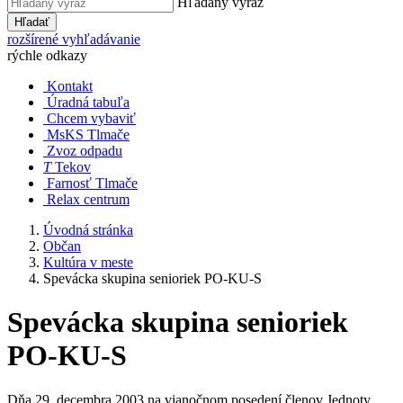
Hľadaný výraz
Hľadať
rozšírené vyhľadávanie
rýchle odkazy
Kontakt
Úradná tabuľa
Chcem vybaviť
MsKS Tlmače
Zvoz odpadu
T
Tekov
Farnosť Tlmače
Relax centrum
Úvodná stránka
Občan
Kultúra v meste
Spevácka skupina senioriek PO-KU-S
Spevácka skupina senioriek
PO-KU-S
Dňa 29. decembra 2003 na vianočnom posedení členov Jednoty