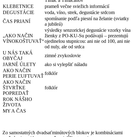
Tlmáč a Tlmačanov
KLEBETNICE
prameň večne sviežich informácií
DEGUSTÁCIE
voda, víno, strek, degustácie srdcom
spomínanie podľa piesní na želanie (sviatky
ČAS PRIANÍ
a jubileá)
výsledky senzorickej degustácie vzorky vína
„AKO NAČIN
žienky z PO-KU-Su podávajú – prezentujú
VÍNOKOŠTUVAŤ“
ojedinelou stupnicou: ani nie od 100, ani nie
od nuly, ale od srdca
U NÁS TAKÁ
zimné zvykoslovie
OBYČAJ
JARNÉ ÚLETY
ako si vylepšiť náladu
AKO NAČIN
folklór
PERIE ĽUFTUVAŤ
AKO NAČIN
ŠTVRŤKE
folklór
POPREDAŤ
ROK NÁŠHO
ŽIVOTA
MY A ČAS
Zo samostatných dvadsaťminútových blokov je kombináciami