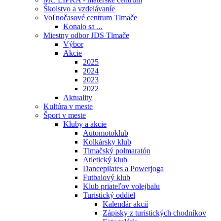
Školstvo a vzdelávaníe
Voľnočasové centrum Tlmače
Konalo sa ...
Miestny odbor JDS Tlmače
Výbor
Akcie
2025
2024
2023
2022
Aktuality
Kultúra v meste
Šport v meste
Kluby a akcie
Automotoklub
Kolkársky klub
Tlmačský polmaratón
Atletický klub
Dancepilates a Powerjoga
Futbalový klub
Klub priateľov volejbalu
Turistický oddiel
Kalendár akcií
Zápisky z turistických chodníkov