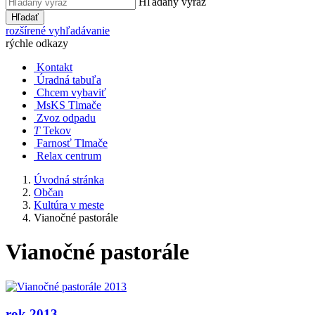
Hľadaný výraz
Hľadať
rozšírené vyhľadávanie
rýchle odkazy
Kontakt
Úradná tabuľa
Chcem vybaviť
MsKS Tlmače
Zvoz odpadu
T
Tekov
Farnosť Tlmače
Relax centrum
Úvodná stránka
Občan
Kultúra v meste
Vianočné pastorále
Vianočné pastorále
rok 2013