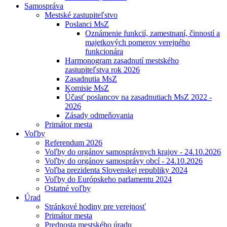
Samospráva
Mestské zastupiteľstvo
Poslanci MsZ
Oznámenie funkcií, zamestnaní, činností a
majetkových pomerov verejného
funkcionára
Harmonogram zasadnutí mestského
zastupiteľstva rok 2026
Zasadnutia MsZ
Komisie MsZ
Účasť poslancov na zasadnutiach MsZ 2022 -
2026
Zásady odmeňovania
Primátor mesta
Voľby
Referendum 2026
Voľby do orgánov samosprávnych krajov - 24.10.2026
Voľby do orgánov samosprávy obcí - 24.10.2026
Voľba prezidenta Slovenskej republiky 2024
Voľby do Európskeho parlamentu 2024
Ostatné voľby
Úrad
Stránkové hodiny pre verejnosť
Primátor mesta
Prednosta mestského úradu