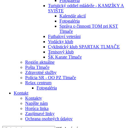
Fotogaléria
Turistický oddiel mládeže - KAMZÍKY A
SVIŠTE
Kalendár akcií
Fotogaléria
Správa o činnosti TOM pri KST
Tlmače
Futbaloví veteráni
Vodácky klub
Cyklistický klub SPARTAK TLMAČE
Tenisový klub
ŠK Karate Tlmače
Región aktuálne
Pošta Tlmače
Zdravotné služby
Polícia SR - OO PZ Tlmače
Relax centrum
Fotogaléria
Kontakt
Kontakty
Napíšte nám
Horúca linka
Zaujímavé linky
Ochrana osobných údajov