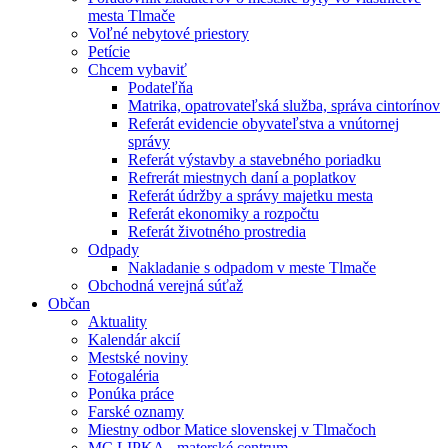
mesta Tlmače
Voľné nebytové priestory
Petície
Chcem vybaviť
Podateľňa
Matrika, opatrovateľská služba, správa cintorínov
Referát evidencie obyvateľstva a vnútornej
správy
Referát výstavby a stavebného poriadku
Refrerát miestnych daní a poplatkov
Referát údržby a správy majetku mesta
Referát ekonomiky a rozpočtu
Referát životného prostredia
Odpady
Nakladanie s odpadom v meste Tlmače
Obchodná verejná súťaž
Občan
Aktuality
Kalendár akcií
Mestské noviny
Fotogaléria
Ponúka práce
Farské oznamy
Miestny odbor Matice slovenskej v Tlmačoch
MC LIPKA - materské centrum