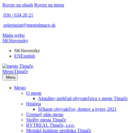
Rovno na obsah
Rovno na menu
036 / 634 20 21
sekretariat@mestotlmace.sk
Mapa webu
SK
Slovensky
SK
Slovensky
EN
English
Mesto
Tlmače
Menu
Mesto
O meste
Aktuálny prehľad obyvateľstva v meste Tlmače
História
Sčítanie obyvateľov, domov a bytov 2021
Územný plán mesta
Služby mesta Tlmače
BYTREAL Tlmače, s.r.o.
Mestské kultúrne stredisko Tlmače