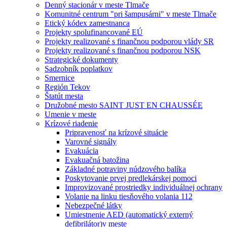
Denný stacionár v meste Tlmače
Komunitné centrum "pri šampusárni" v meste Tlmače
Etický kódex zamestnanca
Projekty spolufinancované EÚ
Projekty realizované s finančnou podporou vlády SR
Projekty realizované s finančnou podporou NSK
Strategické dokumenty
Sadzobník poplatkov
Smernice
Región Tekov
Štatút mesta
Družobné mesto SAINT JUST EN CHAUSSÉE
Umenie v meste
Krízové riadenie
Pripravenosť na krízové situácie
Varovné signály
Evakuácia
Evakuačná batožina
Základné potraviny núdzového balíka
Poskytovanie prvej predlekárskej pomoci
Improvizované prostriedky individuálnej ochrany
Volanie na linku tiesňového volania 112
Nebezpečné látky
Umiestnenie AED (automatický externý
defibrilátor)v meste