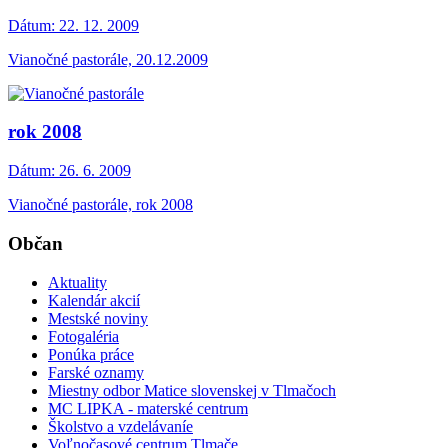
Dátum:
22. 12. 2009
Vianočné pastorále, 20.12.2009
rok 2008
Dátum:
26. 6. 2009
Vianočné pastorále, rok 2008
Občan
Aktuality
Kalendár akcií
Mestské noviny
Fotogaléria
Ponúka práce
Farské oznamy
Miestny odbor Matice slovenskej v Tlmačoch
MC LIPKA - materské centrum
Školstvo a vzdelávaníe
Voľnočasové centrum Tlmače