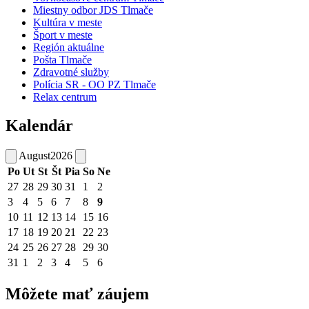
Miestny odbor JDS Tlmače
Kultúra v meste
Šport v meste
Región aktuálne
Pošta Tlmače
Zdravotné služby
Polícia SR - OO PZ Tlmače
Relax centrum
Kalendár
August
2026
Po
Ut
St
Št
Pia
So
Ne
27
28
29
30
31
1
2
3
4
5
6
7
8
9
10
11
12
13
14
15
16
17
18
19
20
21
22
23
24
25
26
27
28
29
30
31
1
2
3
4
5
6
Môžete mať záujem