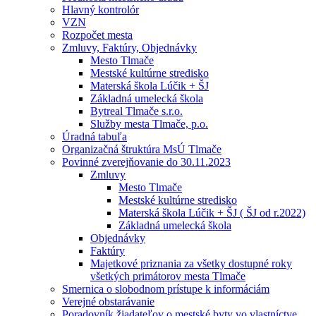
Hlavný kontrolór
VZN
Rozpočet mesta
Zmluvy, Faktúry, Objednávky
Mesto Tlmače
Mestské kultúrne stredisko
Materská škola Lúčik + ŠJ
Základná umelecká škola
Bytreal Tlmače s.r.o.
Služby mesta Tlmače, p.o.
Úradná tabuľa
Organizačná štruktúra MsÚ Tlmače
Povinné zverejňovanie do 30.11.2023
Zmluvy
Mesto Tlmače
Mestské kultúrne stredisko
Materská škola Lúčik + ŠJ ( ŠJ od r.2022)
Základná umelecká škola
Objednávky
Faktúry
Majetkové priznania za všetky dostupné roky
všetkých primátorov mesta Tlmače
Smernica o slobodnom prístupe k informáciám
Verejné obstarávanie
Poradovník žiadateľov o mestské byty vo vlastníctve