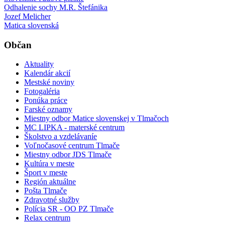
Odhalenie sochy M.R. Štefánika
Jozef Melicher
Matica slovenská
Občan
Aktuality
Kalendár akcií
Mestské noviny
Fotogaléria
Ponúka práce
Farské oznamy
Miestny odbor Matice slovenskej v Tlmačoch
MC LIPKA - materské centrum
Školstvo a vzdelávaníe
Voľnočasové centrum Tlmače
Miestny odbor JDS Tlmače
Kultúra v meste
Šport v meste
Región aktuálne
Pošta Tlmače
Zdravotné služby
Polícia SR - OO PZ Tlmače
Relax centrum