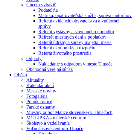
Chcem vybaviť
Podateľňa
Matrika, opatrovateľská služba, správa cintorínov
Referát evidencie obyvateľstva a vnútornej
správy
Referát výstavby a stavebného poriadku
Refrerát miestnych daní a poplatkov
Referát údržby a správy majetku mesta
Referát ekonomiky a rozpočtu
Referát životného prostredia
Odpady
Nakladanie s odpadom v meste Tlmače
Obchodná verejná súťaž
Občan
Aktuality
Kalendár akcií
Mestské noviny
Fotogaléria
Ponúka práce
Farské oznamy
Miestny odbor Matice slovenskej v Tlmačoch
MC LIPKA - materské centrum
Školstvo a vzdelávaníe
Voľnočasové centrum Tlmače
Konalo sa ...