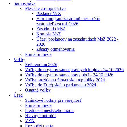
Samospráva
Mestské zastupiteľstvo
Poslanci MsZ
Harmonogram zasadnutí mestského
zastupiteľstva rok 2026
Zasadnutia MsZ
Komisie MsZ
Účasť poslancov na zasadnutiach MsZ 2022 -
2026
Zásady odmeňovania
Primátor mesta
Voľby
Referendum 2026
Voľby do orgánov samosprávnych krajov - 24.10.2026
Voľby do orgánov samosprávy obcí - 24.10.2026
Voľba prezidenta Slovenskej republiky 2024
Voľby do Európskeho parlamentu 2024
Ostatné voľby
Úrad
Stránkové hodiny pre verejnosť
Primátor mesta
Prednosta mestského úradu
Hlavný kontrolór
VZN
Rozpočet mesta