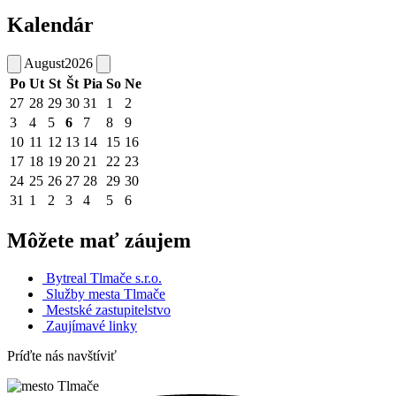
Kalendár
August
2026
Po
Ut
St
Št
Pia
So
Ne
27
28
29
30
31
1
2
3
4
5
6
7
8
9
10
11
12
13
14
15
16
17
18
19
20
21
22
23
24
25
26
27
28
29
30
31
1
2
3
4
5
6
Môžete mať záujem
Bytreal Tlmače s.r.o.
Služby mesta Tlmače
Mestské zastupitelstvo
Zaujímavé linky
Príďte nás navštíviť