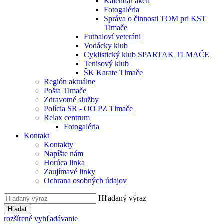
Kalendár akcií
Fotogaléria
Správa o činnosti TOM pri KST
Tlmače
Futbaloví veteráni
Vodácky klub
Cyklistický klub SPARTAK TLMAČE
Tenisový klub
ŠK Karate Tlmače
Región aktuálne
Pošta Tlmače
Zdravotné služby
Polícia SR - OO PZ Tlmače
Relax centrum
Fotogaléria
Kontakt
Kontakty
Napíšte nám
Horúca linka
Zaujímavé linky
Ochrana osobných údajov
Hľadaný výraz
Hľadať
rozšírené vyhľadávanie