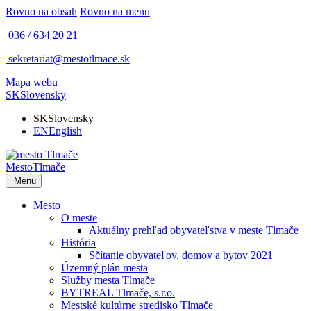
Rovno na obsah
Rovno na menu
036 / 634 20 21
sekretariat@mestotlmace.sk
Mapa webu
SK
Slovensky
SK
Slovensky
EN
English
Mesto
Tlmače
Menu
Mesto
O meste
Aktuálny prehľad obyvateľstva v meste Tlmače
História
Sčítanie obyvateľov, domov a bytov 2021
Územný plán mesta
Služby mesta Tlmače
BYTREAL Tlmače, s.r.o.
Mestské kultúrne stredisko Tlmače