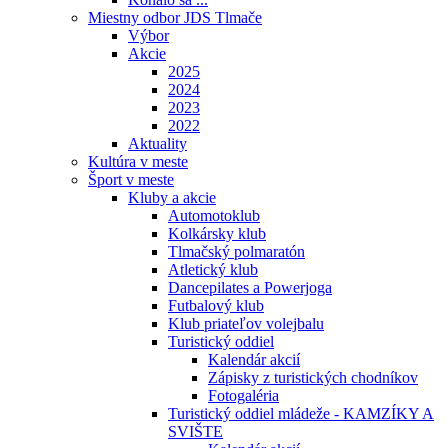
Miestny odbor JDS Tlmače
Výbor
Akcie
2025
2024
2023
2022
Aktuality
Kultúra v meste
Šport v meste
Kluby a akcie
Automotoklub
Kolkársky klub
Tlmačský polmaratón
Atletický klub
Dancepilates a Powerjoga
Futbalový klub
Klub priateľov volejbalu
Turistický oddiel
Kalendár akcií
Zápisky z turistických chodníkov
Fotogaléria
Turistický oddiel mládeže - KAMZÍKY A
SVIŠTE