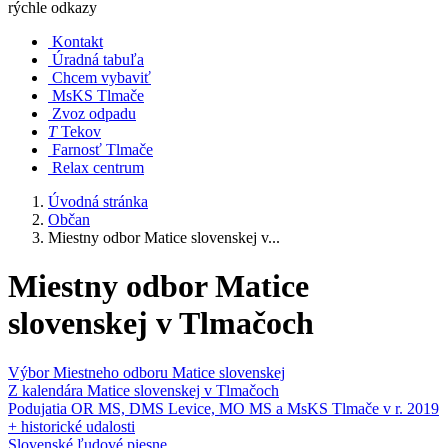
rýchle odkazy
Kontakt
Úradná tabuľa
Chcem vybaviť
MsKS Tlmače
Zvoz odpadu
T
Tekov
Farnosť Tlmače
Relax centrum
Úvodná stránka
Občan
Miestny odbor Matice slovenskej v...
Miestny odbor Matice
slovenskej v Tlmačoch
Výbor Miestneho odboru Matice slovenskej
Z kalendára Matice slovenskej v Tlmačoch
Podujatia OR MS, DMS Levice, MO MS a MsKS Tlmače v r. 2019
+ historické udalosti
Slovenské ľudové piesne