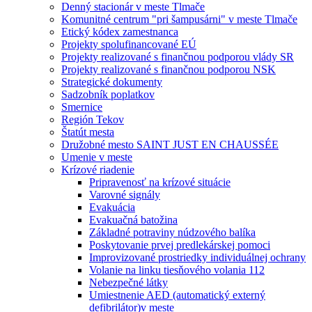
Denný stacionár v meste Tlmače
Komunitné centrum "pri šampusárni" v meste Tlmače
Etický kódex zamestnanca
Projekty spolufinancované EÚ
Projekty realizované s finančnou podporou vlády SR
Projekty realizované s finančnou podporou NSK
Strategické dokumenty
Sadzobník poplatkov
Smernice
Región Tekov
Štatút mesta
Družobné mesto SAINT JUST EN CHAUSSÉE
Umenie v meste
Krízové riadenie
Pripravenosť na krízové situácie
Varovné signály
Evakuácia
Evakuačná batožina
Základné potraviny núdzového balíka
Poskytovanie prvej predlekárskej pomoci
Improvizované prostriedky individuálnej ochrany
Volanie na linku tiesňového volania 112
Nebezpečné látky
Umiestnenie AED (automatický externý
defibrilátor)v meste