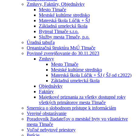
Zmluvy, Faktúry, Objednávky
Mesto Tlmače
Mestské kultúrne stredisko
Materská škola Lúčik + ŠJ
Základná umelecká škola
Bytreal Tlmače s.r.o.
Služby mesta Tlmače, p.o.
Úradná tabuľa
Organizačná štruktúra MsÚ Tlmače
Povinné zverejňovanie do 30.11.2023
Zmluvy
Mesto Tlmače
Mestské kultúrne stredisko
Materská škola Lúčik + ŠJ ( ŠJ od r.2022)
Základná umelecká škola
Objednávky
Faktúry
Majetkové priznania za všetky dostupné roky
všetkých primátorov mesta Tlmače
Smernica o slobodnom prístupe k informáciám
Verejné obstarávanie
Poradovník žiadateľov o mestské byty vo vlastníctve
mesta Tlmače
Voľné nebytové priestory
Petície