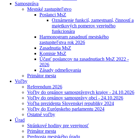
Samospráva
Mestské zastupiteľstvo
Poslanci MsZ
Oznámenie funkcií, zamestnaní, činností a
majetkových pomerov verejného
funkcionára
Harmonogram zasadnutí mestského
zastupiteľstva rok 2026
Zasadnutia MsZ
Komisie MsZ
Účasť poslancov na zasadnutiach MsZ 2022 -
2026
Zásady odmeňovania
Primátor mesta
Voľby
Referendum 2026
Voľby do orgánov samosprávnych krajov - 24.10.2026
Voľby do orgánov samosprávy obcí - 24.10.2026
Voľba prezidenta Slovenskej republiky 2024
Voľby do Európskeho parlamentu 2024
Ostatné voľby
Úrad
Stránkové hodiny pre verejnosť
Primátor mesta
Prednosta mestského úradu