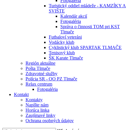
Fotogaléria
Turistický oddiel mládeže - KAMZÍKY A
SVIŠTE
Kalendár akcií
Fotogaléria
Správa o činnosti TOM pri KST
Tlmače
Futbaloví veteráni
Vodácky klub
Cyklistický klub SPARTAK TLMAČE
Tenisový klub
ŠK Karate Tlmače
Región aktuálne
Pošta Tlmače
Zdravotné služby
Polícia SR - OO PZ Tlmače
Relax centrum
Fotogaléria
Kontakt
Kontakty
Napíšte nám
Horúca linka
Zaujímavé linky
Ochrana osobných údajov