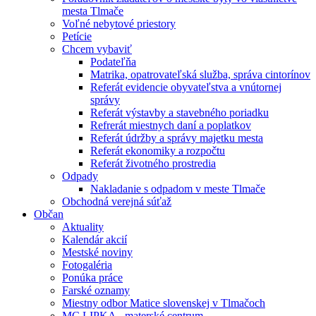
mesta Tlmače
Voľné nebytové priestory
Petície
Chcem vybaviť
Podateľňa
Matrika, opatrovateľská služba, správa cintorínov
Referát evidencie obyvateľstva a vnútornej
správy
Referát výstavby a stavebného poriadku
Refrerát miestnych daní a poplatkov
Referát údržby a správy majetku mesta
Referát ekonomiky a rozpočtu
Referát životného prostredia
Odpady
Nakladanie s odpadom v meste Tlmače
Obchodná verejná súťaž
Občan
Aktuality
Kalendár akcií
Mestské noviny
Fotogaléria
Ponúka práce
Farské oznamy
Miestny odbor Matice slovenskej v Tlmačoch
MC LIPKA - materské centrum