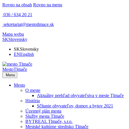
Rovno na obsah
Rovno na menu
036 / 634 20 21
sekretariat@mestotlmace.sk
Mapa webu
SK
Slovensky
SK
Slovensky
EN
English
Mesto
Tlmače
Menu
Mesto
O meste
Aktuálny prehľad obyvateľstva v meste Tlmače
História
Sčítanie obyvateľov, domov a bytov 2021
Územný plán mesta
Služby mesta Tlmače
BYTREAL Tlmače, s.r.o.
Mestské kultúrne stredisko Tlmače