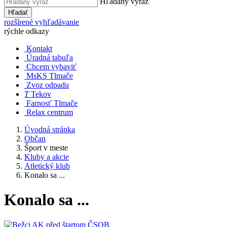
Hľadaný výraz
Hľadať
rozšírené vyhľadávanie
rýchle odkazy
Kontakt
Úradná tabuľa
Chcem vybaviť
MsKS Tlmače
Zvoz odpadu
T
Tekov
Farnosť Tlmače
Relax centrum
Úvodná stránka
Občan
Šport v meste
Kluby a akcie
Atletický klub
Konalo sa ...
Konalo sa ...