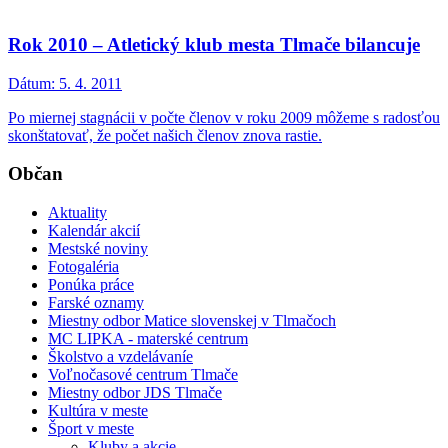
Rok 2010 – Atletický klub mesta Tlmače bilancuje
Dátum:
5. 4. 2011
Po miernej stagnácii v počte členov v roku 2009 môžeme s radosťou
skonštatovať, že počet našich členov znova rastie.
Občan
Aktuality
Kalendár akcií
Mestské noviny
Fotogaléria
Ponúka práce
Farské oznamy
Miestny odbor Matice slovenskej v Tlmačoch
MC LIPKA - materské centrum
Školstvo a vzdelávaníe
Voľnočasové centrum Tlmače
Miestny odbor JDS Tlmače
Kultúra v meste
Šport v meste
Kluby a akcie