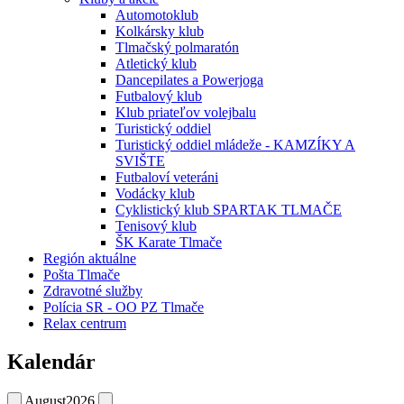
Automotoklub
Kolkársky klub
Tlmačský polmaratón
Atletický klub
Dancepilates a Powerjoga
Futbalový klub
Klub priateľov volejbalu
Turistický oddiel
Turistický oddiel mládeže - KAMZÍKY A
SVIŠTE
Futbaloví veteráni
Vodácky klub
Cyklistický klub SPARTAK TLMAČE
Tenisový klub
ŠK Karate Tlmače
Región aktuálne
Pošta Tlmače
Zdravotné služby
Polícia SR - OO PZ Tlmače
Relax centrum
Kalendár
August
2026