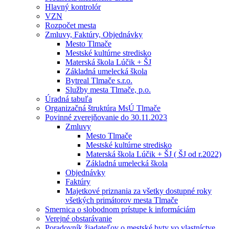
Hlavný kontrolór
VZN
Rozpočet mesta
Zmluvy, Faktúry, Objednávky
Mesto Tlmače
Mestské kultúrne stredisko
Materská škola Lúčik + ŠJ
Základná umelecká škola
Bytreal Tlmače s.r.o.
Služby mesta Tlmače, p.o.
Úradná tabuľa
Organizačná štruktúra MsÚ Tlmače
Povinné zverejňovanie do 30.11.2023
Zmluvy
Mesto Tlmače
Mestské kultúrne stredisko
Materská škola Lúčik + ŠJ ( ŠJ od r.2022)
Základná umelecká škola
Objednávky
Faktúry
Majetkové priznania za všetky dostupné roky
všetkých primátorov mesta Tlmače
Smernica o slobodnom prístupe k informáciám
Verejné obstarávanie
Poradovník žiadateľov o mestské byty vo vlastníctve