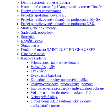
Denný stacionár v meste Tlmače
Komunitné centrum "pri šampusárni" v meste Tlmače
Etický kódex zamestnanca
Projekty spolufinancované EÚ
Projekty realizované s finančnou podporou vlády SR
Projekty realizované s finančnou podporou NSK
Strategické dokumenty
Sadzobník poplatkov
Smernice
Región Tekov
Štatút mesta
Družobné mesto SAINT JUST EN CHAUSSÉE
Umenie v meste
Krízové riadenie
Pripravenosť na krízové situácie
Varovné signály
Evakuácia
Evakuačná batožina
Základné potraviny núdzového balíka
Poskytovanie prvej predlekárskej pomoci
Improvizované prostriedky individuálnej ochrany
Volanie na linku tiesňového volania 112
Nebezpečné látky
Umiestnenie AED (automatický externý
defibrilátor)v meste