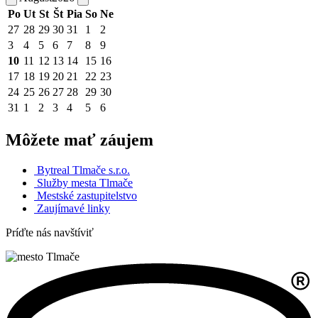
Po
Ut
St
Št
Pia
So
Ne
27
28
29
30
31
1
2
3
4
5
6
7
8
9
10
11
12
13
14
15
16
17
18
19
20
21
22
23
24
25
26
27
28
29
30
31
1
2
3
4
5
6
Môžete mať záujem
Bytreal Tlmače s.r.o.
Služby mesta Tlmače
Mestské zastupitelstvo
Zaujímavé linky
Príďte nás navštíviť