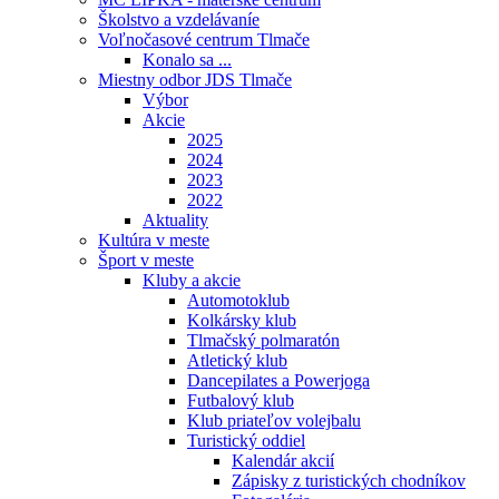
Školstvo a vzdelávaníe
Voľnočasové centrum Tlmače
Konalo sa ...
Miestny odbor JDS Tlmače
Výbor
Akcie
2025
2024
2023
2022
Aktuality
Kultúra v meste
Šport v meste
Kluby a akcie
Automotoklub
Kolkársky klub
Tlmačský polmaratón
Atletický klub
Dancepilates a Powerjoga
Futbalový klub
Klub priateľov volejbalu
Turistický oddiel
Kalendár akcií
Zápisky z turistických chodníkov