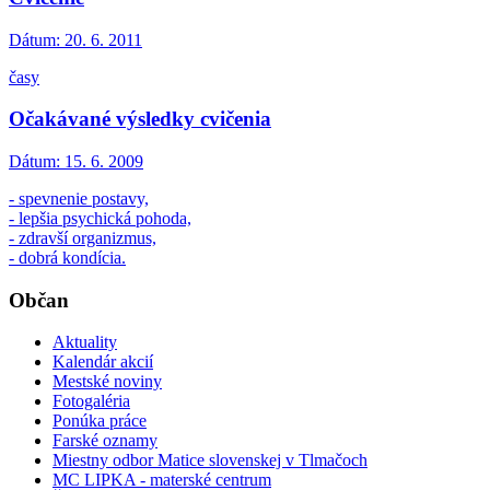
Dátum:
20. 6. 2011
časy
Očakávané výsledky cvičenia
Dátum:
15. 6. 2009
- spevnenie postavy,
- lepšia psychická pohoda,
- zdravší organizmus,
- dobrá kondícia.
Občan
Aktuality
Kalendár akcií
Mestské noviny
Fotogaléria
Ponúka práce
Farské oznamy
Miestny odbor Matice slovenskej v Tlmačoch
MC LIPKA - materské centrum