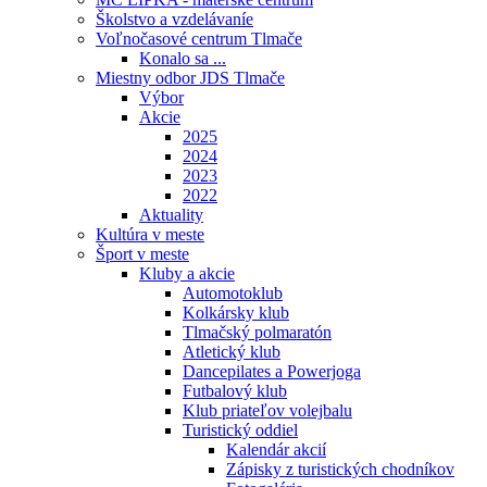
Školstvo a vzdelávaníe
Voľnočasové centrum Tlmače
Konalo sa ...
Miestny odbor JDS Tlmače
Výbor
Akcie
2025
2024
2023
2022
Aktuality
Kultúra v meste
Šport v meste
Kluby a akcie
Automotoklub
Kolkársky klub
Tlmačský polmaratón
Atletický klub
Dancepilates a Powerjoga
Futbalový klub
Klub priateľov volejbalu
Turistický oddiel
Kalendár akcií
Zápisky z turistických chodníkov