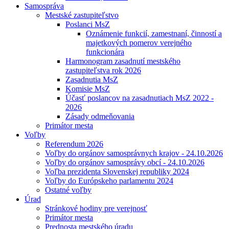
Samospráva
Mestské zastupiteľstvo
Poslanci MsZ
Oznámenie funkcií, zamestnaní, činností a
majetkových pomerov verejného
funkcionára
Harmonogram zasadnutí mestského
zastupiteľstva rok 2026
Zasadnutia MsZ
Komisie MsZ
Účasť poslancov na zasadnutiach MsZ 2022 -
2026
Zásady odmeňovania
Primátor mesta
Voľby
Referendum 2026
Voľby do orgánov samosprávnych krajov - 24.10.2026
Voľby do orgánov samosprávy obcí - 24.10.2026
Voľba prezidenta Slovenskej republiky 2024
Voľby do Európskeho parlamentu 2024
Ostatné voľby
Úrad
Stránkové hodiny pre verejnosť
Primátor mesta
Prednosta mestského úradu