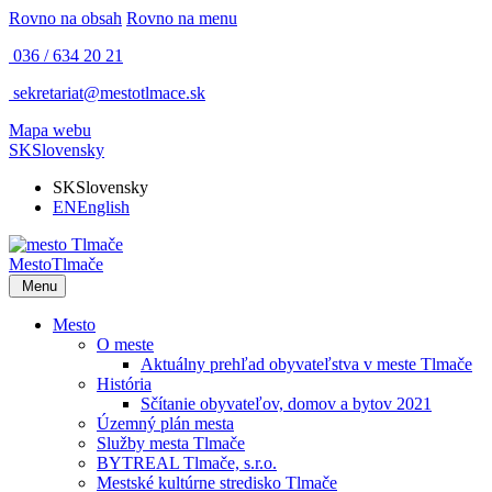
Rovno na obsah
Rovno na menu
036 / 634 20 21
sekretariat@mestotlmace.sk
Mapa webu
SK
Slovensky
SK
Slovensky
EN
English
Mesto
Tlmače
Menu
Mesto
O meste
Aktuálny prehľad obyvateľstva v meste Tlmače
História
Sčítanie obyvateľov, domov a bytov 2021
Územný plán mesta
Služby mesta Tlmače
BYTREAL Tlmače, s.r.o.
Mestské kultúrne stredisko Tlmače