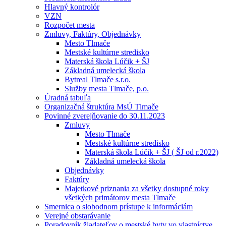
Hlavný kontrolór
VZN
Rozpočet mesta
Zmluvy, Faktúry, Objednávky
Mesto Tlmače
Mestské kultúrne stredisko
Materská škola Lúčik + ŠJ
Základná umelecká škola
Bytreal Tlmače s.r.o.
Služby mesta Tlmače, p.o.
Úradná tabuľa
Organizačná štruktúra MsÚ Tlmače
Povinné zverejňovanie do 30.11.2023
Zmluvy
Mesto Tlmače
Mestské kultúrne stredisko
Materská škola Lúčik + ŠJ ( ŠJ od r.2022)
Základná umelecká škola
Objednávky
Faktúry
Majetkové priznania za všetky dostupné roky
všetkých primátorov mesta Tlmače
Smernica o slobodnom prístupe k informáciám
Verejné obstarávanie
Poradovník žiadateľov o mestské byty vo vlastníctve