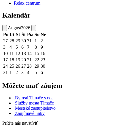
Relax centrum
Kalendár
August
2026
Po
Ut
St
Št
Pia
So
Ne
27
28
29
30
31
1
2
3
4
5
6
7
8
9
10
11
12
13
14
15
16
17
18
19
20
21
22
23
24
25
26
27
28
29
30
31
1
2
3
4
5
6
Môžete mať záujem
Bytreal Tlmače s.r.o.
Služby mesta Tlmače
Mestské zastupitelstvo
Zaujímavé linky
Príďte nás navštíviť