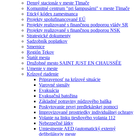
Denný stacionár v meste Tlmače
Komunitné centrum "pri šampusárni" v meste Tlmače
Etický kódex zamestnanca
Projekty spolufinancované EÚ
Projekty realizované s finančnou podporou vlády SR
Projekty realizované s finančnou podporou NSK
Strategické dokumenty
Sadzobník poplatkov
Smernice
Región Tekov
Štatút mesta
Družobné mesto SAINT JUST EN CHAUSSÉE
Umenie v meste
Krízové riadenie
Pripravenosť na krízové situácie
Varovné signály
Evakuácia
Evakuačná batožina
Základné potraviny núdzového balíka
Poskytovanie prvej predlekárskej pomoci
Improvizované prostriedky individuálnej ochrany
Volanie na linku tiesňového volania 112
Nebezpečné látky
Umiestnenie AED (automatický externý
defibrilátor)v meste