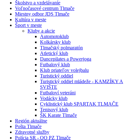
Školstvo a vzdelávaníe
Voľnočasové centrum Tlmače
Miestny odbor JDS Tlmače
Kultúra v meste
Šport v meste
Kluby a akcie
Automotoklub
Kolkársky klub
Tlmačský polmaratón
Atletický klub
Dancepilates a Powerjoga
Futbalový klub
Klub priateľov volejbalu
Turistický oddiel
Turistický oddiel mládeže - KAMZÍKY A
SVIŠTE
Futbaloví veteráni
Vodácky klub
Cyklistický klub SPARTAK TLMAČE
Tenisový klub
ŠK Karate Tlmače
Región aktuálne
Pošta Tlmače
Zdravotné služby
Polícia SR - OO PZ Tlmače