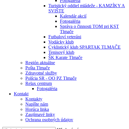
Fotogaléria
Turistický oddiel mládeže - KAMZÍKY A
SVIŠTE
Kalendár akcií
Fotogaléria
Správa o činnosti TOM pri KST
Tlmače
Futbaloví veteráni
Vodácky klub
Cyklistický klub SPARTAK TLMAČE
Tenisový klub
ŠK Karate Tlmače
Región aktuálne
Pošta Tlmače
Zdravotné služby
Polícia SR - OO PZ Tlmače
Relax centrum
Fotogaléria
Kontakt
Kontakty
Napíšte nám
Horúca linka
Zaujímavé linky
Ochrana osobných údajov