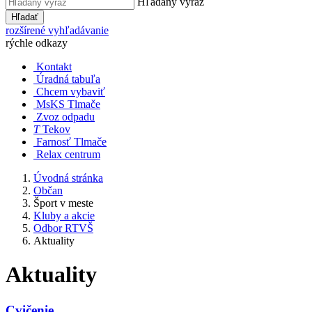
Hľadaný výraz
Hľadať
rozšírené vyhľadávanie
rýchle odkazy
Kontakt
Úradná tabuľa
Chcem vybaviť
MsKS Tlmače
Zvoz odpadu
T
Tekov
Farnosť Tlmače
Relax centrum
Úvodná stránka
Občan
Šport v meste
Kluby a akcie
Odbor RTVŠ
Aktuality
Aktuality
Cvičenie