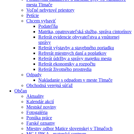
mesta Tlmače
Voľné nebytové priestory
Petície
Chcem vybaviť
Podateľňa
Matrika, opatrovateľská služba, správa cintorínov
Referát evidencie obyvateľstva a vnútornej
správy
Referát výstavby a stavebného poriadku
Refrerát miestnych daní a poplatkov
Referát údržby a správy majetku mesta
Referát ekonomiky a rozpočtu
Referát životného prostredia
Odpady
Nakladanie s odpadom v meste Tlmače
Obchodná verejná súťaž
Občan
Aktuality
Kalendár akcií
Mestské noviny
Fotogaléria
Ponúka práce
Farské oznamy
Miestny odbor Matice slovenskej v Tlmačoch
MC LIPKA - materské centrum