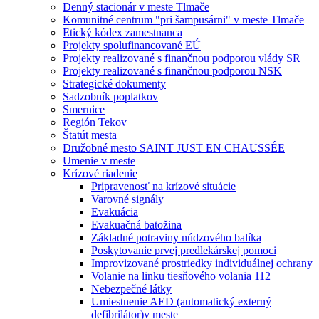
Denný stacionár v meste Tlmače
Komunitné centrum "pri šampusárni" v meste Tlmače
Etický kódex zamestnanca
Projekty spolufinancované EÚ
Projekty realizované s finančnou podporou vlády SR
Projekty realizované s finančnou podporou NSK
Strategické dokumenty
Sadzobník poplatkov
Smernice
Región Tekov
Štatút mesta
Družobné mesto SAINT JUST EN CHAUSSÉE
Umenie v meste
Krízové riadenie
Pripravenosť na krízové situácie
Varovné signály
Evakuácia
Evakuačná batožina
Základné potraviny núdzového balíka
Poskytovanie prvej predlekárskej pomoci
Improvizované prostriedky individuálnej ochrany
Volanie na linku tiesňového volania 112
Nebezpečné látky
Umiestnenie AED (automatický externý
defibrilátor)v meste