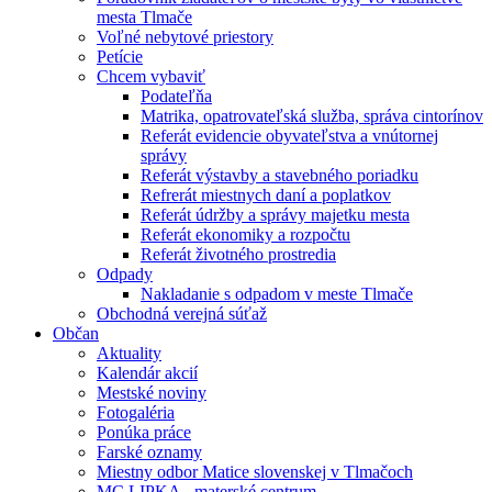
mesta Tlmače
Voľné nebytové priestory
Petície
Chcem vybaviť
Podateľňa
Matrika, opatrovateľská služba, správa cintorínov
Referát evidencie obyvateľstva a vnútornej
správy
Referát výstavby a stavebného poriadku
Refrerát miestnych daní a poplatkov
Referát údržby a správy majetku mesta
Referát ekonomiky a rozpočtu
Referát životného prostredia
Odpady
Nakladanie s odpadom v meste Tlmače
Obchodná verejná súťaž
Občan
Aktuality
Kalendár akcií
Mestské noviny
Fotogaléria
Ponúka práce
Farské oznamy
Miestny odbor Matice slovenskej v Tlmačoch
MC LIPKA - materské centrum