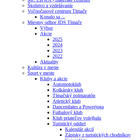
Školstvo a vzdelávaníe
Voľnočasové centrum Tlmače
Konalo sa ...
Miestny odbor JDS Tlmače
Výbor
Akcie
2025
2024
2023
2022
Aktuality
Kultúra v meste
Šport v meste
Kluby a akcie
Automotoklub
Kolkársky klub
Tlmačský polmaratón
Atletický klub
Dancepilates a Powerjoga
Futbalový klub
Klub priateľov volejbalu
Turistický oddiel
Kalendár akcií
Zápisky z turistických chodníkov