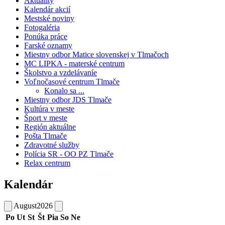
Aktuality
Kalendár akcií
Mestské noviny
Fotogaléria
Ponúka práce
Farské oznamy
Miestny odbor Matice slovenskej v Tlmačoch
MC LIPKA - materské centrum
Školstvo a vzdelávaníe
Voľnočasové centrum Tlmače
Konalo sa ...
Miestny odbor JDS Tlmače
Kultúra v meste
Šport v meste
Región aktuálne
Pošta Tlmače
Zdravotné služby
Polícia SR - OO PZ Tlmače
Relax centrum
Kalendár
August
2026
Po
Ut
St
Št
Pia
So
Ne