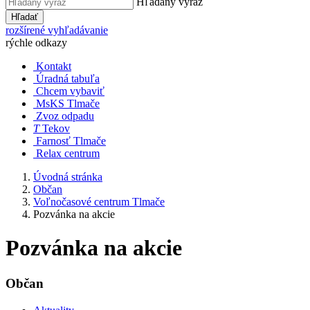
Hľadaný výraz
Hľadať
rozšírené vyhľadávanie
rýchle odkazy
Kontakt
Úradná tabuľa
Chcem vybaviť
MsKS Tlmače
Zvoz odpadu
T
Tekov
Farnosť Tlmače
Relax centrum
Úvodná stránka
Občan
Voľnočasové centrum Tlmače
Pozvánka na akcie
Pozvánka na akcie
Občan