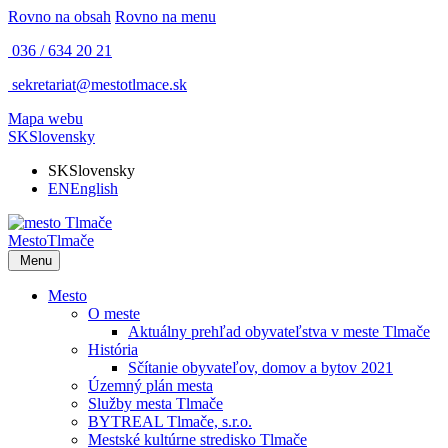
Rovno na obsah
Rovno na menu
036 / 634 20 21
sekretariat@mestotlmace.sk
Mapa webu
SK
Slovensky
SK
Slovensky
EN
English
Mesto
Tlmače
Menu
Mesto
O meste
Aktuálny prehľad obyvateľstva v meste Tlmače
História
Sčítanie obyvateľov, domov a bytov 2021
Územný plán mesta
Služby mesta Tlmače
BYTREAL Tlmače, s.r.o.
Mestské kultúrne stredisko Tlmače