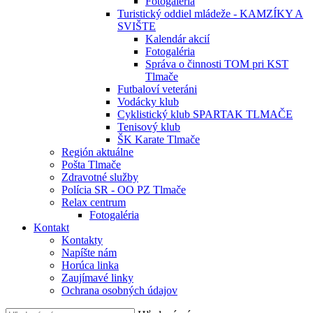
Fotogaléria
Turistický oddiel mládeže - KAMZÍKY A
SVIŠTE
Kalendár akcií
Fotogaléria
Správa o činnosti TOM pri KST
Tlmače
Futbaloví veteráni
Vodácky klub
Cyklistický klub SPARTAK TLMAČE
Tenisový klub
ŠK Karate Tlmače
Región aktuálne
Pošta Tlmače
Zdravotné služby
Polícia SR - OO PZ Tlmače
Relax centrum
Fotogaléria
Kontakt
Kontakty
Napíšte nám
Horúca linka
Zaujímavé linky
Ochrana osobných údajov