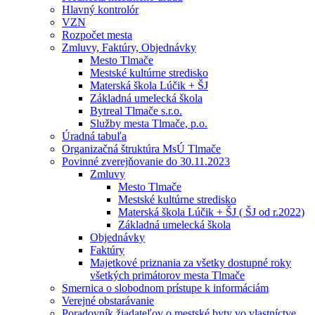
Hlavný kontrolór
VZN
Rozpočet mesta
Zmluvy, Faktúry, Objednávky
Mesto Tlmače
Mestské kultúrne stredisko
Materská škola Lúčik + ŠJ
Základná umelecká škola
Bytreal Tlmače s.r.o.
Služby mesta Tlmače, p.o.
Úradná tabuľa
Organizačná štruktúra MsÚ Tlmače
Povinné zverejňovanie do 30.11.2023
Zmluvy
Mesto Tlmače
Mestské kultúrne stredisko
Materská škola Lúčik + ŠJ ( ŠJ od r.2022)
Základná umelecká škola
Objednávky
Faktúry
Majetkové priznania za všetky dostupné roky
všetkých primátorov mesta Tlmače
Smernica o slobodnom prístupe k informáciám
Verejné obstarávanie
Poradovník žiadateľov o mestské byty vo vlastníctve