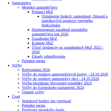
Samospráva
Mestské zastupiteľstvo
Poslanci MsZ
Oznámenie funkcií, zamestnaní, činností a
majetkových pomerov verejného
funkcionára
Harmonogram zasadnutí mestského
zastupiteľstva rok 2026
Zasadnutia MsZ
Komisie MsZ
Účasť poslancov na zasadnutiach MsZ 2022 -
2026
Zásady odmeňovania
Primátor mesta
Voľby
Referendum 2026
Voľby do orgánov samosprávnych krajov - 24.10.2026
Voľby do orgánov samosprávy obcí - 24.10.2026
Voľba prezidenta Slovenskej republiky 2024
Voľby do Európskeho parlamentu 2024
Ostatné voľby
Úrad
Stránkové hodiny pre verejnosť
Primátor mesta
Prednosta mestského úradu