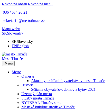
Rovno na obsah
Rovno na menu
036 / 634 20 21
sekretariat@mestotlmace.sk
Mapa webu
SK
Slovensky
SK
Slovensky
EN
English
Mesto
Tlmače
Menu
Mesto
O meste
Aktuálny prehľad obyvateľstva v meste Tlmače
História
Sčítanie obyvateľov, domov a bytov 2021
Územný plán mesta
Služby mesta Tlmače
BYTREAL Tlmače, s.r.o.
Mestské kultúrne stredisko Tlmače