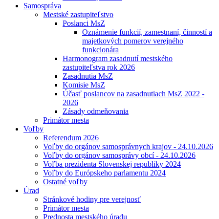
Samospráva
Mestské zastupiteľstvo
Poslanci MsZ
Oznámenie funkcií, zamestnaní, činností a
majetkových pomerov verejného
funkcionára
Harmonogram zasadnutí mestského
zastupiteľstva rok 2026
Zasadnutia MsZ
Komisie MsZ
Účasť poslancov na zasadnutiach MsZ 2022 -
2026
Zásady odmeňovania
Primátor mesta
Voľby
Referendum 2026
Voľby do orgánov samosprávnych krajov - 24.10.2026
Voľby do orgánov samosprávy obcí - 24.10.2026
Voľba prezidenta Slovenskej republiky 2024
Voľby do Európskeho parlamentu 2024
Ostatné voľby
Úrad
Stránkové hodiny pre verejnosť
Primátor mesta
Prednosta mestského úradu