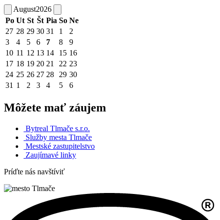
August
2026
Po
Ut
St
Št
Pia
So
Ne
27
28
29
30
31
1
2
3
4
5
6
7
8
9
10
11
12
13
14
15
16
17
18
19
20
21
22
23
24
25
26
27
28
29
30
31
1
2
3
4
5
6
Môžete mať záujem
Bytreal Tlmače s.r.o.
Služby mesta Tlmače
Mestské zastupitelstvo
Zaujímavé linky
Príďte nás navštíviť