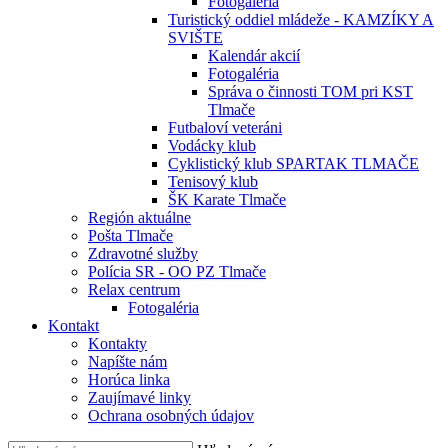
Fotogaléria
Turistický oddiel mládeže - KAMZÍKY A
SVIŠTE
Kalendár akcií
Fotogaléria
Správa o činnosti TOM pri KST
Tlmače
Futbaloví veteráni
Vodácky klub
Cyklistický klub SPARTAK TLMAČE
Tenisový klub
ŠK Karate Tlmače
Región aktuálne
Pošta Tlmače
Zdravotné služby
Polícia SR - OO PZ Tlmače
Relax centrum
Fotogaléria
Kontakt
Kontakty
Napíšte nám
Horúca linka
Zaujímavé linky
Ochrana osobných údajov