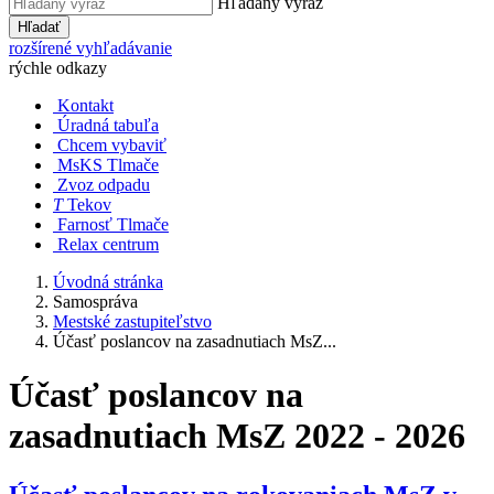
Hľadaný výraz
Hľadať
rozšírené vyhľadávanie
rýchle odkazy
Kontakt
Úradná tabuľa
Chcem vybaviť
MsKS Tlmače
Zvoz odpadu
T
Tekov
Farnosť Tlmače
Relax centrum
Úvodná stránka
Samospráva
Mestské zastupiteľstvo
Účasť poslancov na zasadnutiach MsZ...
Účasť poslancov na
zasadnutiach MsZ 2022 - 2026