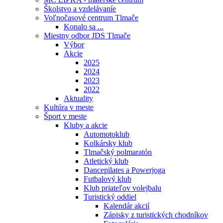
Školstvo a vzdelávaníe
Voľnočasové centrum Tlmače
Konalo sa ...
Miestny odbor JDS Tlmače
Výbor
Akcie
2025
2024
2023
2022
Aktuality
Kultúra v meste
Šport v meste
Kluby a akcie
Automotoklub
Kolkársky klub
Tlmačský polmaratón
Atletický klub
Dancepilates a Powerjoga
Futbalový klub
Klub priateľov volejbalu
Turistický oddiel
Kalendár akcií
Zápisky z turistických chodníkov