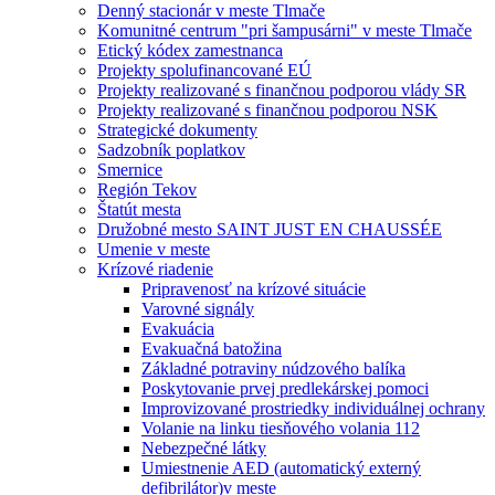
Denný stacionár v meste Tlmače
Komunitné centrum "pri šampusárni" v meste Tlmače
Etický kódex zamestnanca
Projekty spolufinancované EÚ
Projekty realizované s finančnou podporou vlády SR
Projekty realizované s finančnou podporou NSK
Strategické dokumenty
Sadzobník poplatkov
Smernice
Región Tekov
Štatút mesta
Družobné mesto SAINT JUST EN CHAUSSÉE
Umenie v meste
Krízové riadenie
Pripravenosť na krízové situácie
Varovné signály
Evakuácia
Evakuačná batožina
Základné potraviny núdzového balíka
Poskytovanie prvej predlekárskej pomoci
Improvizované prostriedky individuálnej ochrany
Volanie na linku tiesňového volania 112
Nebezpečné látky
Umiestnenie AED (automatický externý
defibrilátor)v meste