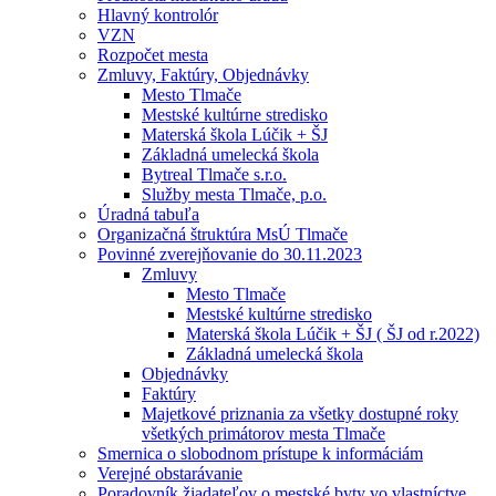
Hlavný kontrolór
VZN
Rozpočet mesta
Zmluvy, Faktúry, Objednávky
Mesto Tlmače
Mestské kultúrne stredisko
Materská škola Lúčik + ŠJ
Základná umelecká škola
Bytreal Tlmače s.r.o.
Služby mesta Tlmače, p.o.
Úradná tabuľa
Organizačná štruktúra MsÚ Tlmače
Povinné zverejňovanie do 30.11.2023
Zmluvy
Mesto Tlmače
Mestské kultúrne stredisko
Materská škola Lúčik + ŠJ ( ŠJ od r.2022)
Základná umelecká škola
Objednávky
Faktúry
Majetkové priznania za všetky dostupné roky
všetkých primátorov mesta Tlmače
Smernica o slobodnom prístupe k informáciám
Verejné obstarávanie
Poradovník žiadateľov o mestské byty vo vlastníctve