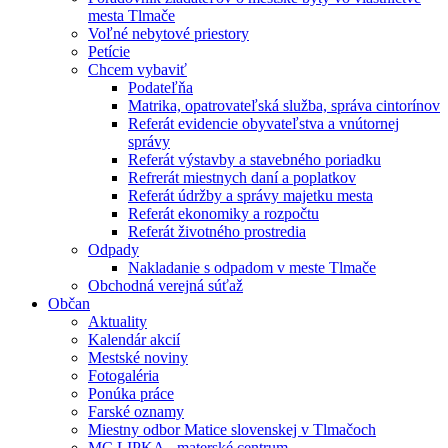
mesta Tlmače
Voľné nebytové priestory
Petície
Chcem vybaviť
Podateľňa
Matrika, opatrovateľská služba, správa cintorínov
Referát evidencie obyvateľstva a vnútornej
správy
Referát výstavby a stavebného poriadku
Refrerát miestnych daní a poplatkov
Referát údržby a správy majetku mesta
Referát ekonomiky a rozpočtu
Referát životného prostredia
Odpady
Nakladanie s odpadom v meste Tlmače
Obchodná verejná súťaž
Občan
Aktuality
Kalendár akcií
Mestské noviny
Fotogaléria
Ponúka práce
Farské oznamy
Miestny odbor Matice slovenskej v Tlmačoch
MC LIPKA - materské centrum