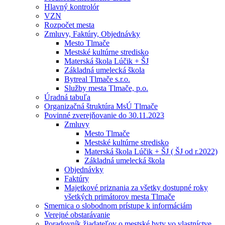
Hlavný kontrolór
VZN
Rozpočet mesta
Zmluvy, Faktúry, Objednávky
Mesto Tlmače
Mestské kultúrne stredisko
Materská škola Lúčik + ŠJ
Základná umelecká škola
Bytreal Tlmače s.r.o.
Služby mesta Tlmače, p.o.
Úradná tabuľa
Organizačná štruktúra MsÚ Tlmače
Povinné zverejňovanie do 30.11.2023
Zmluvy
Mesto Tlmače
Mestské kultúrne stredisko
Materská škola Lúčik + ŠJ ( ŠJ od r.2022)
Základná umelecká škola
Objednávky
Faktúry
Majetkové priznania za všetky dostupné roky
všetkých primátorov mesta Tlmače
Smernica o slobodnom prístupe k informáciám
Verejné obstarávanie
Poradovník žiadateľov o mestské byty vo vlastníctve