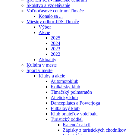
Školstvo a vzdelávaníe
Voľnočasové centrum Tlmače
Konalo sa ...
Miestny odbor JDS Tlmače
Výbor
Akcie
2025
2024
2023
2022
Aktuality
Kultúra v meste
Šport v meste
Kluby a akcie
Automotoklub
Kolkársky klub
Tlmačský polmaratón
Atletický klub
Dancepilates a Powerjoga
Futbalový klub
Klub priateľov volejbalu
Turistický oddiel
Kalendár akcií
Zápisky z turistických chodníkov