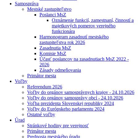
Samospráva
Mestské zastupiteľstvo
Poslanci MsZ
Oznámenie funkcií, zamestnaní, činností a
majetkových pomerov verejného
funkcionára
Harmonogram zasadnutí mestského
zastupiteľstva rok 2026
Zasadnutia MsZ
Komisie MsZ
Účasť poslancov na zasadnutiach MsZ 2022 -
2026
Zásady odmeňovania
Primátor mesta
Voľby
Referendum 2026
Voľby do orgánov samosprávnych krajov - 24.10.2026
Voľby do orgánov samosprávy obcí - 24.10.2026
Voľba prezidenta Slovenskej republiky 2024
Voľby do Európskeho parlamentu 2024
Ostatné voľby
Úrad
Stránkové hodiny pre verejnosť
Primátor mesta
Prednosta mestského úradu