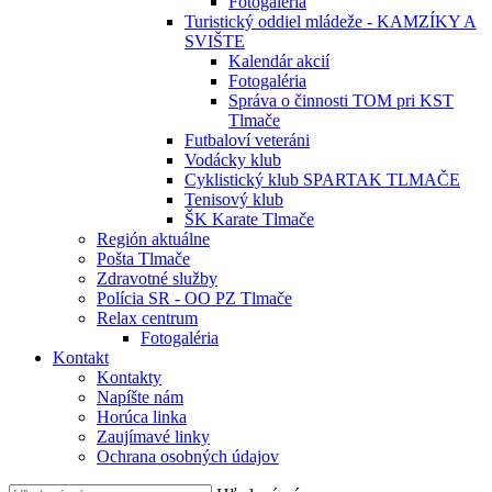
Fotogaléria
Turistický oddiel mládeže - KAMZÍKY A
SVIŠTE
Kalendár akcií
Fotogaléria
Správa o činnosti TOM pri KST
Tlmače
Futbaloví veteráni
Vodácky klub
Cyklistický klub SPARTAK TLMAČE
Tenisový klub
ŠK Karate Tlmače
Región aktuálne
Pošta Tlmače
Zdravotné služby
Polícia SR - OO PZ Tlmače
Relax centrum
Fotogaléria
Kontakt
Kontakty
Napíšte nám
Horúca linka
Zaujímavé linky
Ochrana osobných údajov