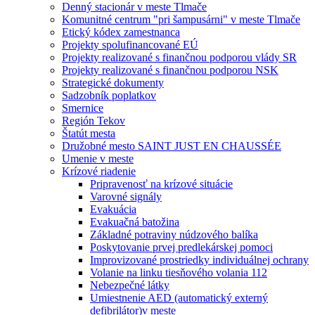
Denný stacionár v meste Tlmače
Komunitné centrum "pri šampusárni" v meste Tlmače
Etický kódex zamestnanca
Projekty spolufinancované EÚ
Projekty realizované s finančnou podporou vlády SR
Projekty realizované s finančnou podporou NSK
Strategické dokumenty
Sadzobník poplatkov
Smernice
Región Tekov
Štatút mesta
Družobné mesto SAINT JUST EN CHAUSSÉE
Umenie v meste
Krízové riadenie
Pripravenosť na krízové situácie
Varovné signály
Evakuácia
Evakuačná batožina
Základné potraviny núdzového balíka
Poskytovanie prvej predlekárskej pomoci
Improvizované prostriedky individuálnej ochrany
Volanie na linku tiesňového volania 112
Nebezpečné látky
Umiestnenie AED (automatický externý
defibrilátor)v meste