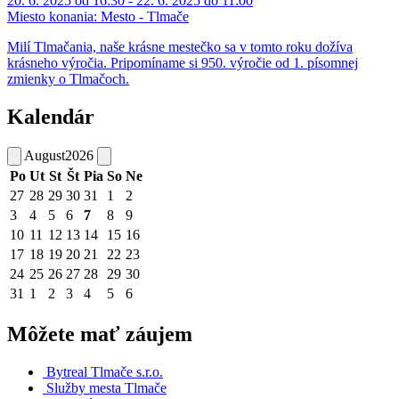
20. 6. 2025 od 16:30 - 22. 6. 2025 do 11:00
Miesto konania:
Mesto - Tlmače
Milí Tlmačania, naše krásne mestečko sa v tomto roku dožíva
krásneho výročia. Pripomíname si 950. výročie od 1. písomnej
zmienky o Tlmačoch.
Kalendár
August
2026
Po
Ut
St
Št
Pia
So
Ne
27
28
29
30
31
1
2
3
4
5
6
7
8
9
10
11
12
13
14
15
16
17
18
19
20
21
22
23
24
25
26
27
28
29
30
31
1
2
3
4
5
6
Môžete mať záujem
Bytreal Tlmače s.r.o.
Služby mesta Tlmače