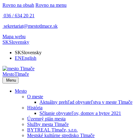
Rovno na obsah
Rovno na menu
036 / 634 20 21
sekretariat@mestotlmace.sk
Mapa webu
SK
Slovensky
SK
Slovensky
EN
English
Mesto
Tlmače
Menu
Mesto
O meste
Aktuálny prehľad obyvateľstva v meste Tlmače
História
Sčítanie obyvateľov, domov a bytov 2021
Územný plán mesta
Služby mesta Tlmače
BYTREAL Tlmače, s.r.o.
Mestské kultúrne stredisko Tlmače