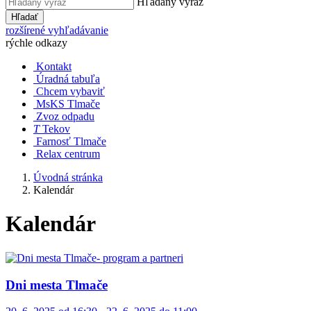
Hľadaný výraz
Hľadať
rozšírené vyhľadávanie
rýchle odkazy
Kontakt
Úradná tabuľa
Chcem vybaviť
MsKS Tlmače
Zvoz odpadu
T
Tekov
Farnosť Tlmače
Relax centrum
Úvodná stránka
Kalendár
Kalendár
Dni mesta Tlmače