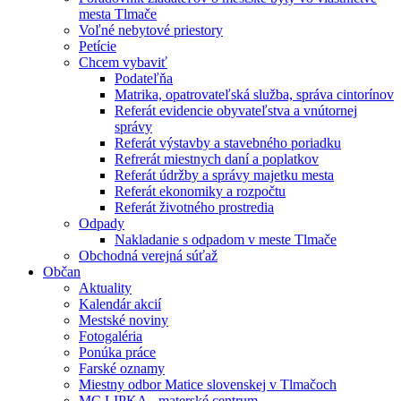
mesta Tlmače
Voľné nebytové priestory
Petície
Chcem vybaviť
Podateľňa
Matrika, opatrovateľská služba, správa cintorínov
Referát evidencie obyvateľstva a vnútornej
správy
Referát výstavby a stavebného poriadku
Refrerát miestnych daní a poplatkov
Referát údržby a správy majetku mesta
Referát ekonomiky a rozpočtu
Referát životného prostredia
Odpady
Nakladanie s odpadom v meste Tlmače
Obchodná verejná súťaž
Občan
Aktuality
Kalendár akcií
Mestské noviny
Fotogaléria
Ponúka práce
Farské oznamy
Miestny odbor Matice slovenskej v Tlmačoch
MC LIPKA - materské centrum