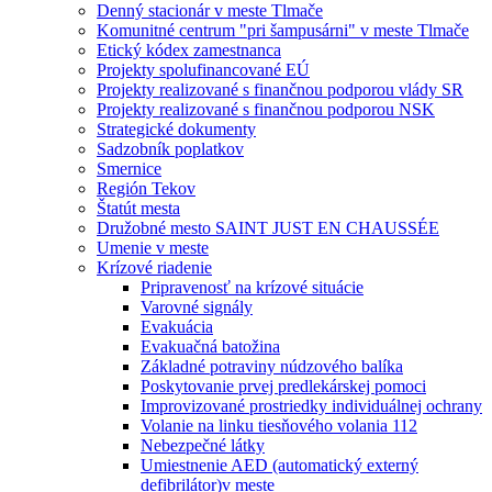
Denný stacionár v meste Tlmače
Komunitné centrum "pri šampusárni" v meste Tlmače
Etický kódex zamestnanca
Projekty spolufinancované EÚ
Projekty realizované s finančnou podporou vlády SR
Projekty realizované s finančnou podporou NSK
Strategické dokumenty
Sadzobník poplatkov
Smernice
Región Tekov
Štatút mesta
Družobné mesto SAINT JUST EN CHAUSSÉE
Umenie v meste
Krízové riadenie
Pripravenosť na krízové situácie
Varovné signály
Evakuácia
Evakuačná batožina
Základné potraviny núdzového balíka
Poskytovanie prvej predlekárskej pomoci
Improvizované prostriedky individuálnej ochrany
Volanie na linku tiesňového volania 112
Nebezpečné látky
Umiestnenie AED (automatický externý
defibrilátor)v meste