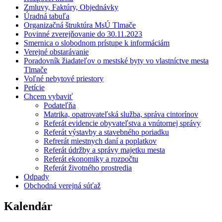
Zmluvy, Faktúry, Objednávky
Úradná tabuľa
Organizačná štruktúra MsÚ Tlmače
Povinné zverejňovanie do 30.11.2023
Smernica o slobodnom prístupe k informáciám
Verejné obstarávanie
Poradovník žiadateľov o mestské byty vo vlastníctve mesta
Tlmače
Voľné nebytové priestory
Petície
Chcem vybaviť
Podateľňa
Matrika, opatrovateľská služba, správa cintorínov
Referát evidencie obyvateľstva a vnútornej správy
Referát výstavby a stavebného poriadku
Refrerát miestnych daní a poplatkov
Referát údržby a správy majetku mesta
Referát ekonomiky a rozpočtu
Referát životného prostredia
Odpady
Obchodná verejná súťaž
Kalendár