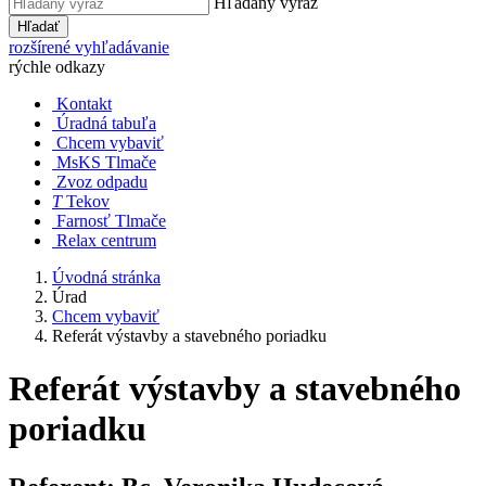
Hľadaný výraz
Hľadať
rozšírené vyhľadávanie
rýchle odkazy
Kontakt
Úradná tabuľa
Chcem vybaviť
MsKS Tlmače
Zvoz odpadu
T
Tekov
Farnosť Tlmače
Relax centrum
Úvodná stránka
Úrad
Chcem vybaviť
Referát výstavby a stavebného poriadku
Referát výstavby a stavebného
poriadku