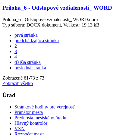
Priloha_6 - Odstupové vzdialenosti_ WORD
Priloha_6 - Odstupové vzdialenosti_ WORD.docx
Typ súboru: DOCX dokument, Veľkosť: 19,13 kB
prvá stránka
predchádzajúca stránka
2
3
4
ďalšia stránka
posledná stránka
Zobrazené
61
-
73
z 73
Zobraziť všetko
Úrad
Stránkové hodiny pre verejnosť
Primátor mesta
Prednosta mestského úradu
Hlavný kontrolór
VZN
Rozpočet mesta