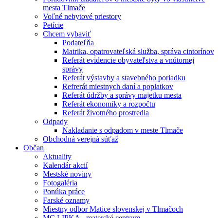
mesta Tlmače
Voľné nebytové priestory
Petície
Chcem vybaviť
Podateľňa
Matrika, opatrovateľská služba, správa cintorínov
Referát evidencie obyvateľstva a vnútornej
správy
Referát výstavby a stavebného poriadku
Refrerát miestnych daní a poplatkov
Referát údržby a správy majetku mesta
Referát ekonomiky a rozpočtu
Referát životného prostredia
Odpady
Nakladanie s odpadom v meste Tlmače
Obchodná verejná súťaž
Občan
Aktuality
Kalendár akcií
Mestské noviny
Fotogaléria
Ponúka práce
Farské oznamy
Miestny odbor Matice slovenskej v Tlmačoch
MC LIPKA - materské centrum