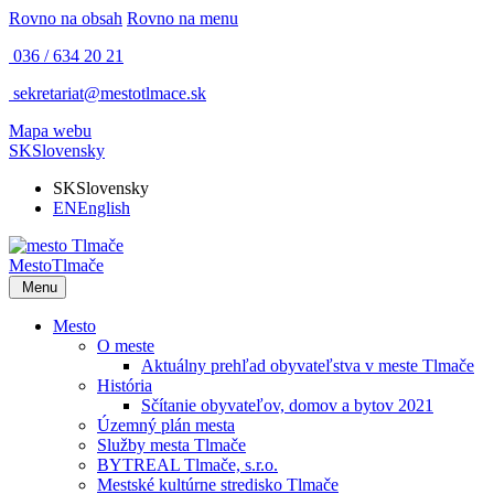
Rovno na obsah
Rovno na menu
036 / 634 20 21
sekretariat@mestotlmace.sk
Mapa webu
SK
Slovensky
SK
Slovensky
EN
English
Mesto
Tlmače
Menu
Mesto
O meste
Aktuálny prehľad obyvateľstva v meste Tlmače
História
Sčítanie obyvateľov, domov a bytov 2021
Územný plán mesta
Služby mesta Tlmače
BYTREAL Tlmače, s.r.o.
Mestské kultúrne stredisko Tlmače