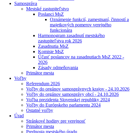
Samospráva
Mestské zastupiteľstvo
Poslanci MsZ
Oznámenie funkcií, zamestnaní, činností a
majetkových pomerov verejného
funkcionára
Harmonogram zasadnutí mestského
zastupiteľstva rok 2026
Zasadnutia MsZ
Komisie MsZ
Účasť poslancov na zasadnutiach MsZ 2022 -
2026
Zásady odmeňovania
Primátor mesta
Voľby
Referendum 2026
Voľby do orgánov samosprávnych krajov - 24.10.2026
Voľby do orgánov samosprávy obcí - 24.10.2026
Voľba prezidenta Slovenskej republiky 2024
Voľby do Európskeho parlamentu 2024
Ostatné voľby
Úrad
Stránkové hodiny pre verejnosť
Primátor mesta
Prednosta mestského úradu