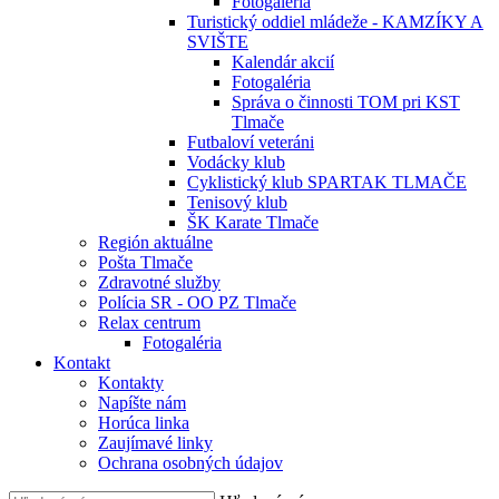
Fotogaléria
Turistický oddiel mládeže - KAMZÍKY A
SVIŠTE
Kalendár akcií
Fotogaléria
Správa o činnosti TOM pri KST
Tlmače
Futbaloví veteráni
Vodácky klub
Cyklistický klub SPARTAK TLMAČE
Tenisový klub
ŠK Karate Tlmače
Región aktuálne
Pošta Tlmače
Zdravotné služby
Polícia SR - OO PZ Tlmače
Relax centrum
Fotogaléria
Kontakt
Kontakty
Napíšte nám
Horúca linka
Zaujímavé linky
Ochrana osobných údajov