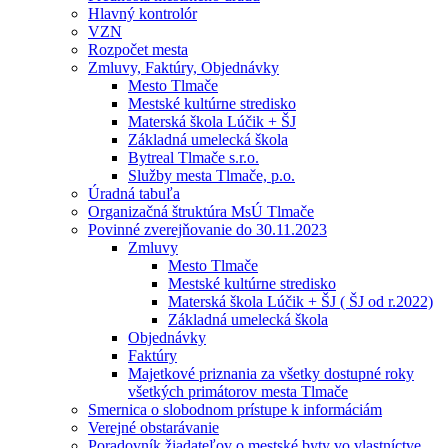
Hlavný kontrolór
VZN
Rozpočet mesta
Zmluvy, Faktúry, Objednávky
Mesto Tlmače
Mestské kultúrne stredisko
Materská škola Lúčik + ŠJ
Základná umelecká škola
Bytreal Tlmače s.r.o.
Služby mesta Tlmače, p.o.
Úradná tabuľa
Organizačná štruktúra MsÚ Tlmače
Povinné zverejňovanie do 30.11.2023
Zmluvy
Mesto Tlmače
Mestské kultúrne stredisko
Materská škola Lúčik + ŠJ ( ŠJ od r.2022)
Základná umelecká škola
Objednávky
Faktúry
Majetkové priznania za všetky dostupné roky
všetkých primátorov mesta Tlmače
Smernica o slobodnom prístupe k informáciám
Verejné obstarávanie
Poradovník žiadateľov o mestské byty vo vlastníctve