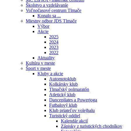
Školstvo a vzdelávaníe
Voľnočasové centrum Tlmače
Konalo sa ...
Miestny odbor JDS Tlmače
Výbor
Akcie
2025
2024
2023
2022
Aktuality
Kultúra v meste
Šport v meste
Kluby a akcie
Automotoklub
Kolkársky klub
Tlmačský polmaratón
Atletický klub
Dancepilates a Powerjoga
Futbalový klub
Klub priateľov volejbalu
Turistický oddiel
Kalendár akcií
Zápisky z turistických chodníkov