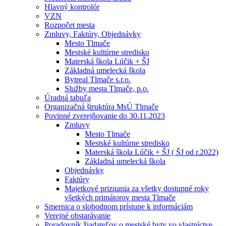
Hlavný kontrolór
VZN
Rozpočet mesta
Zmluvy, Faktúry, Objednávky
Mesto Tlmače
Mestské kultúrne stredisko
Materská škola Lúčik + ŠJ
Základná umelecká škola
Bytreal Tlmače s.r.o.
Služby mesta Tlmače, p.o.
Úradná tabuľa
Organizačná štruktúra MsÚ Tlmače
Povinné zverejňovanie do 30.11.2023
Zmluvy
Mesto Tlmače
Mestské kultúrne stredisko
Materská škola Lúčik + ŠJ ( ŠJ od r.2022)
Základná umelecká škola
Objednávky
Faktúry
Majetkové priznania za všetky dostupné roky
všetkých primátorov mesta Tlmače
Smernica o slobodnom prístupe k informáciám
Verejné obstarávanie
Poradovník žiadateľov o mestské byty vo vlastníctve