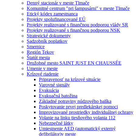
Denný stacionár v meste Tlmače
Komunitné centrum "pri šampusárni" v meste Tlmače
Etický kódex zamestnanca
Projekty spolufinancované EÚ
Projekty realizované s finančnou podporou vlády SR
Projekty realizované s finančnou podporou NSK
Strategické dokumenty
Sadzobník poplatkov
Smernice
Región Tekov
Štatút mesta
Družobné mesto SAINT JUST EN CHAUSSÉE
Umenie v meste
Krízové riadenie
Pripravenosť na krízové situácie
Varovné signály
Evakuácia
Evakuačná batožina
Základné potraviny núdzového balíka
Poskytovanie prvej predlekárskej pomoci
Improvizované prostriedky individuálnej ochrany
Volanie na linku tiesňového volania 112
Nebezpečné látky
Umiestnenie AED (automatický externý
defibrilátor)v meste