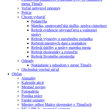
mesta Tlmače
Voľné nebytové priestory
Petície
Chcem vybaviť
Podateľňa
Matrika, opatrovateľská služba, správa cintorínov
Referát evidencie obyvateľstva a vnútornej
správy
Referát výstavby a stavebného poriadku
Refrerát miestnych daní a poplatkov
Referát údržby a správy majetku mesta
Referát ekonomiky a rozpočtu
Referát životného prostredia
Odpady
Nakladanie s odpadom v meste Tlmače
Obchodná verejná súťaž
Občan
Aktuality
Kalendár akcií
Mestské noviny
Fotogaléria
Ponúka práce
Farské oznamy
Miestny odbor Matice slovenskej v Tlmačoch
MC LIPKA - materské centrum