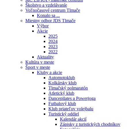
Školstvo a vzdelávaníe
Voľnočasové centrum Tlmače
Konalo sa ...
Miestny odbor JDS Tlmače
Výbor
Akcie
2025
2024
2023
2022
Aktuality
Kultúra v meste
Šport v meste
Kluby a akcie
Automotoklub
Kolkársky klub
Tlmačský polmaratón
Atletický klub
Dancepilates a Powerjoga
Futbalový klub
Klub priateľov volejbalu
Turistický oddiel
Kalendár akcií
Zápisky z turistických chodníkov