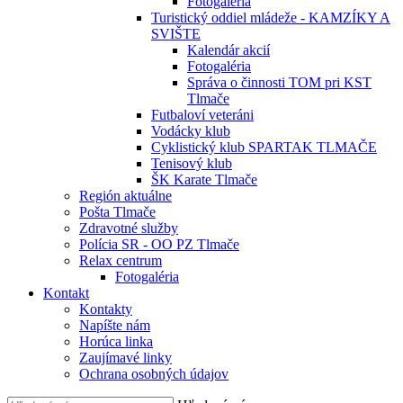
Fotogaléria
Turistický oddiel mládeže - KAMZÍKY A
SVIŠTE
Kalendár akcií
Fotogaléria
Správa o činnosti TOM pri KST
Tlmače
Futbaloví veteráni
Vodácky klub
Cyklistický klub SPARTAK TLMAČE
Tenisový klub
ŠK Karate Tlmače
Región aktuálne
Pošta Tlmače
Zdravotné služby
Polícia SR - OO PZ Tlmače
Relax centrum
Fotogaléria
Kontakt
Kontakty
Napíšte nám
Horúca linka
Zaujímavé linky
Ochrana osobných údajov