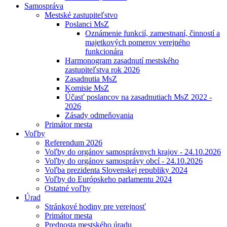
Samospráva
Mestské zastupiteľstvo
Poslanci MsZ
Oznámenie funkcií, zamestnaní, činností a
majetkových pomerov verejného
funkcionára
Harmonogram zasadnutí mestského
zastupiteľstva rok 2026
Zasadnutia MsZ
Komisie MsZ
Účasť poslancov na zasadnutiach MsZ 2022 -
2026
Zásady odmeňovania
Primátor mesta
Voľby
Referendum 2026
Voľby do orgánov samosprávnych krajov - 24.10.2026
Voľby do orgánov samosprávy obcí - 24.10.2026
Voľba prezidenta Slovenskej republiky 2024
Voľby do Európskeho parlamentu 2024
Ostatné voľby
Úrad
Stránkové hodiny pre verejnosť
Primátor mesta
Prednosta mestského úradu