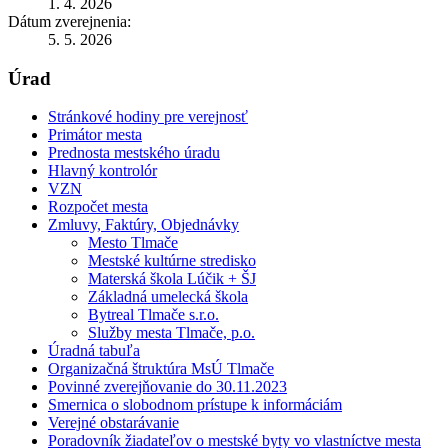
1. 4. 2026
Dátum zverejnenia:
5. 5. 2026
Úrad
Stránkové hodiny pre verejnosť
Primátor mesta
Prednosta mestského úradu
Hlavný kontrolór
VZN
Rozpočet mesta
Zmluvy, Faktúry, Objednávky
Mesto Tlmače
Mestské kultúrne stredisko
Materská škola Lúčik + ŠJ
Základná umelecká škola
Bytreal Tlmače s.r.o.
Služby mesta Tlmače, p.o.
Úradná tabuľa
Organizačná štruktúra MsÚ Tlmače
Povinné zverejňovanie do 30.11.2023
Smernica o slobodnom prístupe k informáciám
Verejné obstarávanie
Poradovník žiadateľov o mestské byty vo vlastníctve mesta