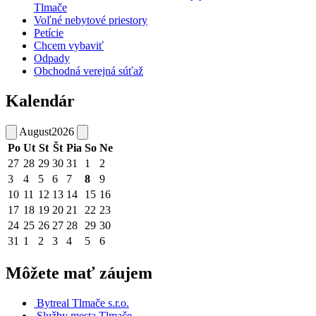
Tlmače
Voľné nebytové priestory
Petície
Chcem vybaviť
Odpady
Obchodná verejná súťaž
Kalendár
August
2026
Po
Ut
St
Št
Pia
So
Ne
27
28
29
30
31
1
2
3
4
5
6
7
8
9
10
11
12
13
14
15
16
17
18
19
20
21
22
23
24
25
26
27
28
29
30
31
1
2
3
4
5
6
Môžete mať záujem
Bytreal Tlmače s.r.o.
Služby mesta Tlmače