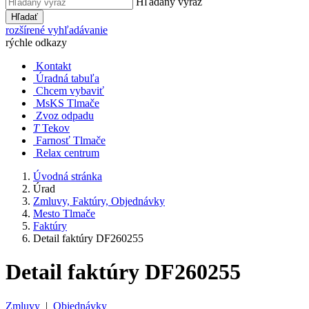
Hľadaný výraz
Hľadať
rozšírené vyhľadávanie
rýchle odkazy
Kontakt
Úradná tabuľa
Chcem vybaviť
MsKS Tlmače
Zvoz odpadu
T
Tekov
Farnosť Tlmače
Relax centrum
Úvodná stránka
Úrad
Zmluvy, Faktúry, Objednávky
Mesto Tlmače
Faktúry
Detail faktúry DF260255
Detail faktúry DF260255
Zmluvy
|
Objednávky