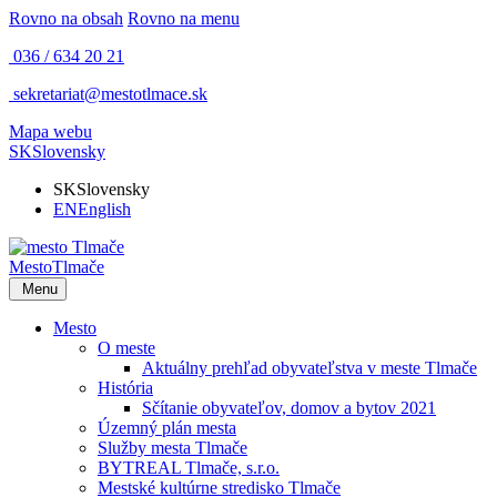
Rovno na obsah
Rovno na menu
036 / 634 20 21
sekretariat@mestotlmace.sk
Mapa webu
SK
Slovensky
SK
Slovensky
EN
English
Mesto
Tlmače
Menu
Mesto
O meste
Aktuálny prehľad obyvateľstva v meste Tlmače
História
Sčítanie obyvateľov, domov a bytov 2021
Územný plán mesta
Služby mesta Tlmače
BYTREAL Tlmače, s.r.o.
Mestské kultúrne stredisko Tlmače