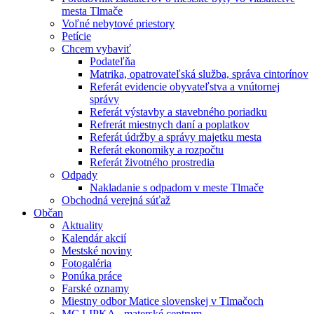
mesta Tlmače
Voľné nebytové priestory
Petície
Chcem vybaviť
Podateľňa
Matrika, opatrovateľská služba, správa cintorínov
Referát evidencie obyvateľstva a vnútornej
správy
Referát výstavby a stavebného poriadku
Refrerát miestnych daní a poplatkov
Referát údržby a správy majetku mesta
Referát ekonomiky a rozpočtu
Referát životného prostredia
Odpady
Nakladanie s odpadom v meste Tlmače
Obchodná verejná súťaž
Občan
Aktuality
Kalendár akcií
Mestské noviny
Fotogaléria
Ponúka práce
Farské oznamy
Miestny odbor Matice slovenskej v Tlmačoch
MC LIPKA - materské centrum