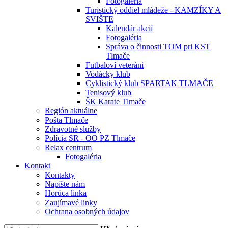
Fotogaléria
Turistický oddiel mládeže - KAMZÍKY A
SVIŠTE
Kalendár akcií
Fotogaléria
Správa o činnosti TOM pri KST
Tlmače
Futbaloví veteráni
Vodácky klub
Cyklistický klub SPARTAK TLMAČE
Tenisový klub
ŠK Karate Tlmače
Región aktuálne
Pošta Tlmače
Zdravotné služby
Polícia SR - OO PZ Tlmače
Relax centrum
Fotogaléria
Kontakt
Kontakty
Napíšte nám
Horúca linka
Zaujímavé linky
Ochrana osobných údajov