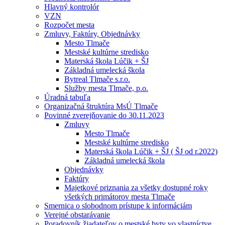
Hlavný kontrolór
VZN
Rozpočet mesta
Zmluvy, Faktúry, Objednávky
Mesto Tlmače
Mestské kultúrne stredisko
Materská škola Lúčik + ŠJ
Základná umelecká škola
Bytreal Tlmače s.r.o.
Služby mesta Tlmače, p.o.
Úradná tabuľa
Organizačná štruktúra MsÚ Tlmače
Povinné zverejňovanie do 30.11.2023
Zmluvy
Mesto Tlmače
Mestské kultúrne stredisko
Materská škola Lúčik + ŠJ ( ŠJ od r.2022)
Základná umelecká škola
Objednávky
Faktúry
Majetkové priznania za všetky dostupné roky
všetkých primátorov mesta Tlmače
Smernica o slobodnom prístupe k informáciám
Verejné obstarávanie
Poradovník žiadateľov o mestské byty vo vlastníctve