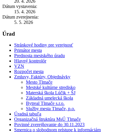
20. 4. 2026
Dátum vystavenia:
15. 4. 2026
Dátum zverejnenia:
5. 5. 2026
Úrad
Stránkové hodiny pre verejnosť
Primátor mesta
Prednosta mestského úradu
Hlavný kontrolór
VZN
Rozpočet mesta
Zmluvy, Faktúry, Objednávky
Mesto Tlmače
Mestské kultúrne stredisko
Materská škola Lúčik + ŠJ
Základná umelecká škola
Bytreal Tlmače s.r.o.
Služby mesta Tlmače, p.o.
Úradná tabuľa
Organizačná štruktúra MsÚ Tlmače
Povinné zverejňovanie do 30.11.2023
Smernica o slobodnom prístupe k informáciám