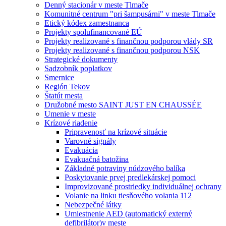
Denný stacionár v meste Tlmače
Komunitné centrum "pri šampusárni" v meste Tlmače
Etický kódex zamestnanca
Projekty spolufinancované EÚ
Projekty realizované s finančnou podporou vlády SR
Projekty realizované s finančnou podporou NSK
Strategické dokumenty
Sadzobník poplatkov
Smernice
Región Tekov
Štatút mesta
Družobné mesto SAINT JUST EN CHAUSSÉE
Umenie v meste
Krízové riadenie
Pripravenosť na krízové situácie
Varovné signály
Evakuácia
Evakuačná batožina
Základné potraviny núdzového balíka
Poskytovanie prvej predlekárskej pomoci
Improvizované prostriedky individuálnej ochrany
Volanie na linku tiesňového volania 112
Nebezpečné látky
Umiestnenie AED (automatický externý
defibrilátor)v meste