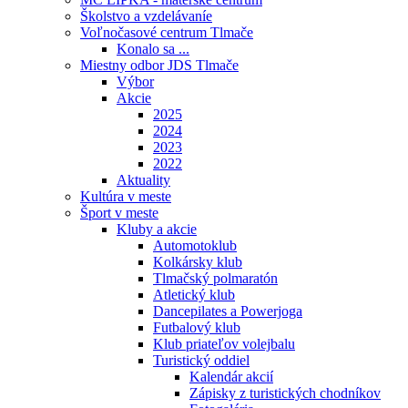
Školstvo a vzdelávaníe
Voľnočasové centrum Tlmače
Konalo sa ...
Miestny odbor JDS Tlmače
Výbor
Akcie
2025
2024
2023
2022
Aktuality
Kultúra v meste
Šport v meste
Kluby a akcie
Automotoklub
Kolkársky klub
Tlmačský polmaratón
Atletický klub
Dancepilates a Powerjoga
Futbalový klub
Klub priateľov volejbalu
Turistický oddiel
Kalendár akcií
Zápisky z turistických chodníkov