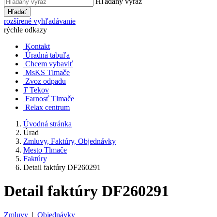
Hľadaný výraz
Hľadať
rozšírené vyhľadávanie
rýchle odkazy
Kontakt
Úradná tabuľa
Chcem vybaviť
MsKS Tlmače
Zvoz odpadu
T
Tekov
Farnosť Tlmače
Relax centrum
Úvodná stránka
Úrad
Zmluvy, Faktúry, Objednávky
Mesto Tlmače
Faktúry
Detail faktúry DF260291
Detail faktúry DF260291
Zmluvy
|
Objednávky