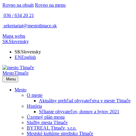
Rovno na obsah
Rovno na menu
036 / 634 20 21
sekretariat@mestotlmace.sk
Mapa webu
SK
Slovensky
SK
Slovensky
EN
English
Mesto
Tlmače
Menu
Mesto
O meste
Aktuálny prehľad obyvateľstva v meste Tlmače
História
Sčítanie obyvateľov, domov a bytov 2021
Územný plán mesta
Služby mesta Tlmače
BYTREAL Tlmače, s.r.o.
Mestské kultúrne stredisko Tlmače