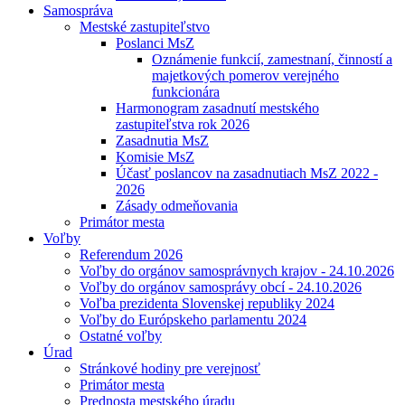
Samospráva
Mestské zastupiteľstvo
Poslanci MsZ
Oznámenie funkcií, zamestnaní, činností a
majetkových pomerov verejného
funkcionára
Harmonogram zasadnutí mestského
zastupiteľstva rok 2026
Zasadnutia MsZ
Komisie MsZ
Účasť poslancov na zasadnutiach MsZ 2022 -
2026
Zásady odmeňovania
Primátor mesta
Voľby
Referendum 2026
Voľby do orgánov samosprávnych krajov - 24.10.2026
Voľby do orgánov samosprávy obcí - 24.10.2026
Voľba prezidenta Slovenskej republiky 2024
Voľby do Európskeho parlamentu 2024
Ostatné voľby
Úrad
Stránkové hodiny pre verejnosť
Primátor mesta
Prednosta mestského úradu