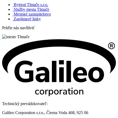
Bytreal Tlmače s.r.o.
Služby mesta Tlmače
Mestské zastupitelstvo
Zaujímavé linky
Príďte nás navštíviť
Technický prevádzkovateľ:
Galileo Corporation s.r.o., Čierna Voda 468, 925 06