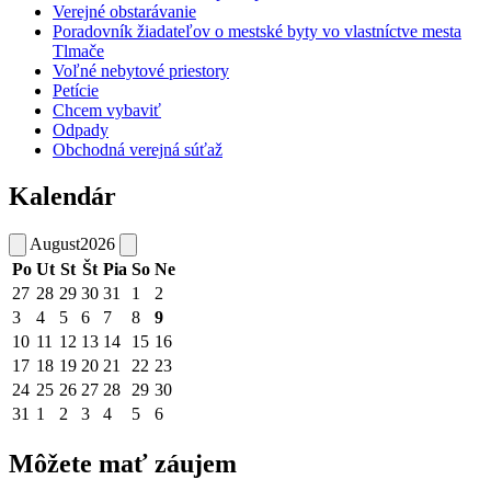
Verejné obstarávanie
Poradovník žiadateľov o mestské byty vo vlastníctve mesta
Tlmače
Voľné nebytové priestory
Petície
Chcem vybaviť
Odpady
Obchodná verejná súťaž
Kalendár
August
2026
Po
Ut
St
Št
Pia
So
Ne
27
28
29
30
31
1
2
3
4
5
6
7
8
9
10
11
12
13
14
15
16
17
18
19
20
21
22
23
24
25
26
27
28
29
30
31
1
2
3
4
5
6
Môžete mať záujem