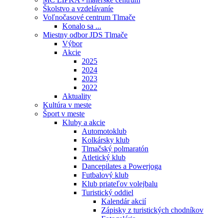
Školstvo a vzdelávaníe
Voľnočasové centrum Tlmače
Konalo sa ...
Miestny odbor JDS Tlmače
Výbor
Akcie
2025
2024
2023
2022
Aktuality
Kultúra v meste
Šport v meste
Kluby a akcie
Automotoklub
Kolkársky klub
Tlmačský polmaratón
Atletický klub
Dancepilates a Powerjoga
Futbalový klub
Klub priateľov volejbalu
Turistický oddiel
Kalendár akcií
Zápisky z turistických chodníkov