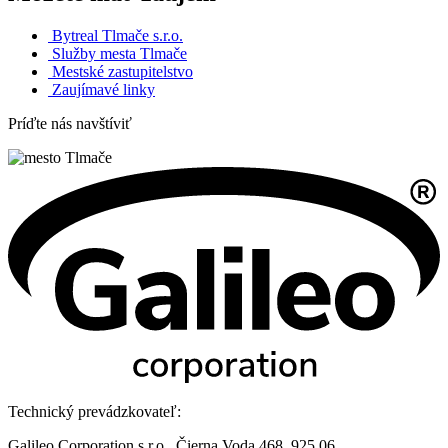
Bytreal Tlmače s.r.o.
Služby mesta Tlmače
Mestské zastupitelstvo
Zaujímavé linky
Príďte nás navštíviť
Technický prevádzkovateľ:
Galileo Corporation s.r.o., Čierna Voda 468, 925 06