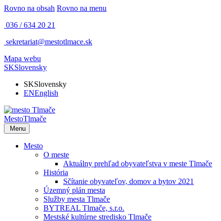
Rovno na obsah
Rovno na menu
036 / 634 20 21
sekretariat@mestotlmace.sk
Mapa webu
SK
Slovensky
SK
Slovensky
EN
English
Mesto
Tlmače
Menu
Mesto
O meste
Aktuálny prehľad obyvateľstva v meste Tlmače
História
Sčítanie obyvateľov, domov a bytov 2021
Územný plán mesta
Služby mesta Tlmače
BYTREAL Tlmače, s.r.o.
Mestské kultúrne stredisko Tlmače