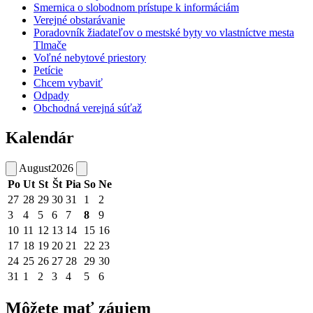
Smernica o slobodnom prístupe k informáciám
Verejné obstarávanie
Poradovník žiadateľov o mestské byty vo vlastníctve mesta
Tlmače
Voľné nebytové priestory
Petície
Chcem vybaviť
Odpady
Obchodná verejná súťaž
Kalendár
August
2026
Po
Ut
St
Št
Pia
So
Ne
27
28
29
30
31
1
2
3
4
5
6
7
8
9
10
11
12
13
14
15
16
17
18
19
20
21
22
23
24
25
26
27
28
29
30
31
1
2
3
4
5
6
Môžete mať záujem