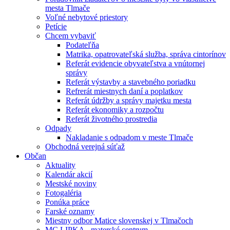
mesta Tlmače
Voľné nebytové priestory
Petície
Chcem vybaviť
Podateľňa
Matrika, opatrovateľská služba, správa cintorínov
Referát evidencie obyvateľstva a vnútornej
správy
Referát výstavby a stavebného poriadku
Refrerát miestnych daní a poplatkov
Referát údržby a správy majetku mesta
Referát ekonomiky a rozpočtu
Referát životného prostredia
Odpady
Nakladanie s odpadom v meste Tlmače
Obchodná verejná súťaž
Občan
Aktuality
Kalendár akcií
Mestské noviny
Fotogaléria
Ponúka práce
Farské oznamy
Miestny odbor Matice slovenskej v Tlmačoch
MC LIPKA - materské centrum