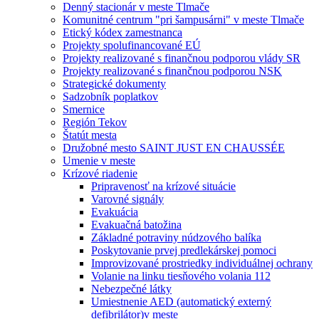
Denný stacionár v meste Tlmače
Komunitné centrum "pri šampusárni" v meste Tlmače
Etický kódex zamestnanca
Projekty spolufinancované EÚ
Projekty realizované s finančnou podporou vlády SR
Projekty realizované s finančnou podporou NSK
Strategické dokumenty
Sadzobník poplatkov
Smernice
Región Tekov
Štatút mesta
Družobné mesto SAINT JUST EN CHAUSSÉE
Umenie v meste
Krízové riadenie
Pripravenosť na krízové situácie
Varovné signály
Evakuácia
Evakuačná batožina
Základné potraviny núdzového balíka
Poskytovanie prvej predlekárskej pomoci
Improvizované prostriedky individuálnej ochrany
Volanie na linku tiesňového volania 112
Nebezpečné látky
Umiestnenie AED (automatický externý
defibrilátor)v meste