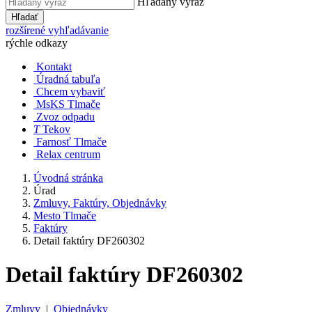
Hľadaný výraz
Hľadať
rozšírené vyhľadávanie
rýchle odkazy
Kontakt
Úradná tabuľa
Chcem vybaviť
MsKS Tlmače
Zvoz odpadu
T
Tekov
Farnosť Tlmače
Relax centrum
Úvodná stránka
Úrad
Zmluvy, Faktúry, Objednávky
Mesto Tlmače
Faktúry
Detail faktúry DF260302
Detail faktúry DF260302
Zmluvy
|
Objednávky