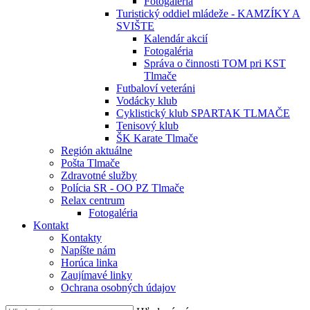
Fotogaléria
Turistický oddiel mládeže - KAMZÍKY A
SVIŠTE
Kalendár akcií
Fotogaléria
Správa o činnosti TOM pri KST
Tlmače
Futbaloví veteráni
Vodácky klub
Cyklistický klub SPARTAK TLMAČE
Tenisový klub
ŠK Karate Tlmače
Región aktuálne
Pošta Tlmače
Zdravotné služby
Polícia SR - OO PZ Tlmače
Relax centrum
Fotogaléria
Kontakt
Kontakty
Napíšte nám
Horúca linka
Zaujímavé linky
Ochrana osobných údajov