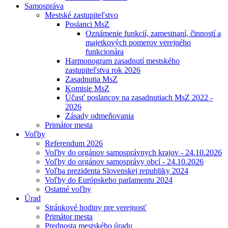
Samospráva
Mestské zastupiteľstvo
Poslanci MsZ
Oznámenie funkcií, zamestnaní, činností a
majetkových pomerov verejného
funkcionára
Harmonogram zasadnutí mestského
zastupiteľstva rok 2026
Zasadnutia MsZ
Komisie MsZ
Účasť poslancov na zasadnutiach MsZ 2022 -
2026
Zásady odmeňovania
Primátor mesta
Voľby
Referendum 2026
Voľby do orgánov samosprávnych krajov - 24.10.2026
Voľby do orgánov samosprávy obcí - 24.10.2026
Voľba prezidenta Slovenskej republiky 2024
Voľby do Európskeho parlamentu 2024
Ostatné voľby
Úrad
Stránkové hodiny pre verejnosť
Primátor mesta
Prednosta mestského úradu