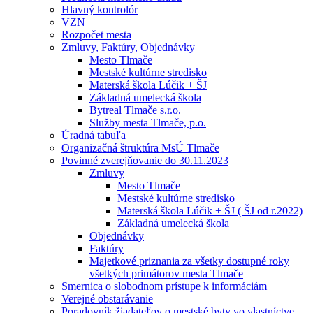
Hlavný kontrolór
VZN
Rozpočet mesta
Zmluvy, Faktúry, Objednávky
Mesto Tlmače
Mestské kultúrne stredisko
Materská škola Lúčik + ŠJ
Základná umelecká škola
Bytreal Tlmače s.r.o.
Služby mesta Tlmače, p.o.
Úradná tabuľa
Organizačná štruktúra MsÚ Tlmače
Povinné zverejňovanie do 30.11.2023
Zmluvy
Mesto Tlmače
Mestské kultúrne stredisko
Materská škola Lúčik + ŠJ ( ŠJ od r.2022)
Základná umelecká škola
Objednávky
Faktúry
Majetkové priznania za všetky dostupné roky
všetkých primátorov mesta Tlmače
Smernica o slobodnom prístupe k informáciám
Verejné obstarávanie
Poradovník žiadateľov o mestské byty vo vlastníctve