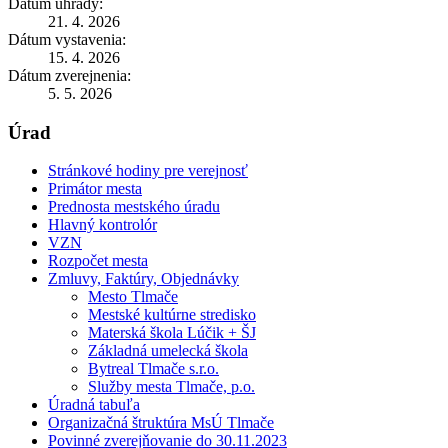
Dátum úhrady:
21. 4. 2026
Dátum vystavenia:
15. 4. 2026
Dátum zverejnenia:
5. 5. 2026
Úrad
Stránkové hodiny pre verejnosť
Primátor mesta
Prednosta mestského úradu
Hlavný kontrolór
VZN
Rozpočet mesta
Zmluvy, Faktúry, Objednávky
Mesto Tlmače
Mestské kultúrne stredisko
Materská škola Lúčik + ŠJ
Základná umelecká škola
Bytreal Tlmače s.r.o.
Služby mesta Tlmače, p.o.
Úradná tabuľa
Organizačná štruktúra MsÚ Tlmače
Povinné zverejňovanie do 30.11.2023