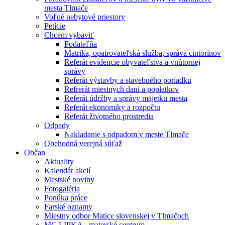
mesta Tlmače
Voľné nebytové priestory
Petície
Chcem vybaviť
Podateľňa
Matrika, opatrovateľská služba, správa cintorínov
Referát evidencie obyvateľstva a vnútornej
správy
Referát výstavby a stavebného poriadku
Refrerát miestnych daní a poplatkov
Referát údržby a správy majetku mesta
Referát ekonomiky a rozpočtu
Referát životného prostredia
Odpady
Nakladanie s odpadom v meste Tlmače
Obchodná verejná súťaž
Občan
Aktuality
Kalendár akcií
Mestské noviny
Fotogaléria
Ponúka práce
Farské oznamy
Miestny odbor Matice slovenskej v Tlmačoch
MC LIPKA - materské centrum