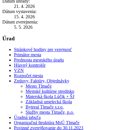
Dátum úhrady:
21. 4. 2026
Dátum vystavenia:
15. 4. 2026
Dátum zverejnenia:
5. 5. 2026
Úrad
Stránkové hodiny pre verejnosť
Primátor mesta
Prednosta mestského úradu
Hlavný kontrolór
VZN
Rozpočet mesta
Zmluvy, Faktúry, Objednávky
Mesto Tlmače
Mestské kultúrne stredisko
Materská škola Lúčik + ŠJ
Základná umelecká škola
Bytreal Tlmače s.r.o.
Služby mesta Tlmače, p.o.
Úradná tabuľa
Organizačná štruktúra MsÚ Tlmače
Povinné zverejňovanie do 30.11.2023