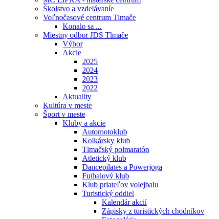
Školstvo a vzdelávaníe
Voľnočasové centrum Tlmače
Konalo sa ...
Miestny odbor JDS Tlmače
Výbor
Akcie
2025
2024
2023
2022
Aktuality
Kultúra v meste
Šport v meste
Kluby a akcie
Automotoklub
Kolkársky klub
Tlmačský polmaratón
Atletický klub
Dancepilates a Powerjoga
Futbalový klub
Klub priateľov volejbalu
Turistický oddiel
Kalendár akcií
Zápisky z turistických chodníkov