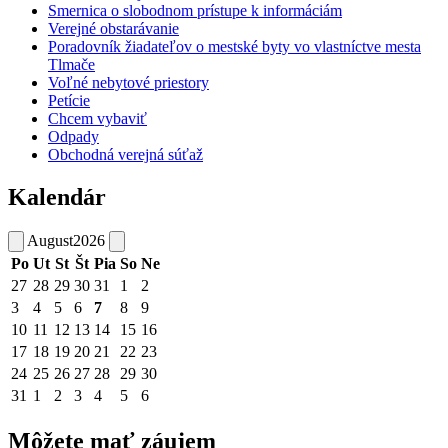
Smernica o slobodnom prístupe k informáciám
Verejné obstarávanie
Poradovník žiadateľov o mestské byty vo vlastníctve mesta
Tlmače
Voľné nebytové priestory
Petície
Chcem vybaviť
Odpady
Obchodná verejná súťaž
Kalendár
August
2026
Po
Ut
St
Št
Pia
So
Ne
27
28
29
30
31
1
2
3
4
5
6
7
8
9
10
11
12
13
14
15
16
17
18
19
20
21
22
23
24
25
26
27
28
29
30
31
1
2
3
4
5
6
Môžete mať záujem