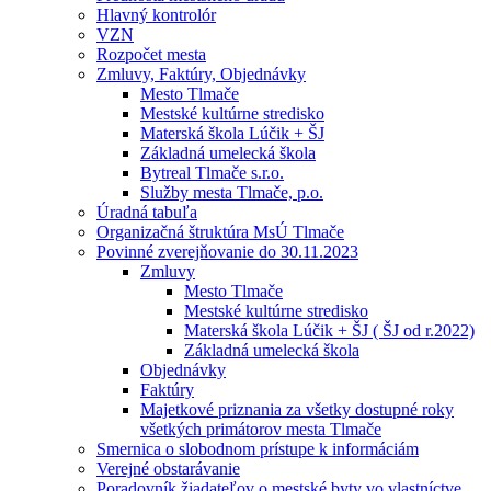
Hlavný kontrolór
VZN
Rozpočet mesta
Zmluvy, Faktúry, Objednávky
Mesto Tlmače
Mestské kultúrne stredisko
Materská škola Lúčik + ŠJ
Základná umelecká škola
Bytreal Tlmače s.r.o.
Služby mesta Tlmače, p.o.
Úradná tabuľa
Organizačná štruktúra MsÚ Tlmače
Povinné zverejňovanie do 30.11.2023
Zmluvy
Mesto Tlmače
Mestské kultúrne stredisko
Materská škola Lúčik + ŠJ ( ŠJ od r.2022)
Základná umelecká škola
Objednávky
Faktúry
Majetkové priznania za všetky dostupné roky
všetkých primátorov mesta Tlmače
Smernica o slobodnom prístupe k informáciám
Verejné obstarávanie
Poradovník žiadateľov o mestské byty vo vlastníctve