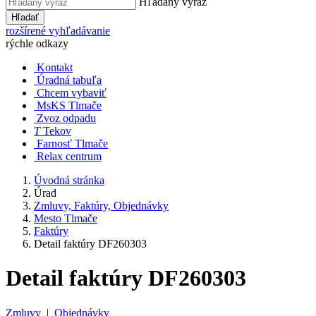
Hľadaný výraz
Hľadať
rozšírené vyhľadávanie
rýchle odkazy
Kontakt
Úradná tabuľa
Chcem vybaviť
MsKS Tlmače
Zvoz odpadu
T
Tekov
Farnosť Tlmače
Relax centrum
Úvodná stránka
Úrad
Zmluvy, Faktúry, Objednávky
Mesto Tlmače
Faktúry
Detail faktúry DF260303
Detail faktúry DF260303
Zmluvy
|
Objednávky