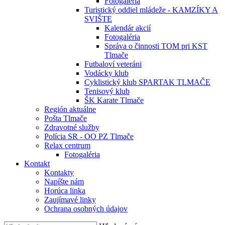
Fotogaléria
Turistický oddiel mládeže - KAMZÍKY A
SVIŠTE
Kalendár akcií
Fotogaléria
Správa o činnosti TOM pri KST
Tlmače
Futbaloví veteráni
Vodácky klub
Cyklistický klub SPARTAK TLMAČE
Tenisový klub
ŠK Karate Tlmače
Región aktuálne
Pošta Tlmače
Zdravotné služby
Polícia SR - OO PZ Tlmače
Relax centrum
Fotogaléria
Kontakt
Kontakty
Napíšte nám
Horúca linka
Zaujímavé linky
Ochrana osobných údajov