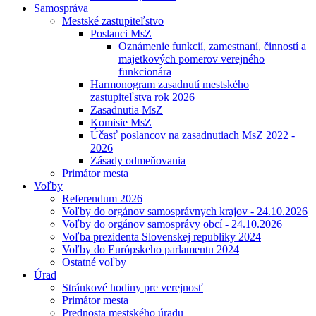
Samospráva
Mestské zastupiteľstvo
Poslanci MsZ
Oznámenie funkcií, zamestnaní, činností a
majetkových pomerov verejného
funkcionára
Harmonogram zasadnutí mestského
zastupiteľstva rok 2026
Zasadnutia MsZ
Komisie MsZ
Účasť poslancov na zasadnutiach MsZ 2022 -
2026
Zásady odmeňovania
Primátor mesta
Voľby
Referendum 2026
Voľby do orgánov samosprávnych krajov - 24.10.2026
Voľby do orgánov samosprávy obcí - 24.10.2026
Voľba prezidenta Slovenskej republiky 2024
Voľby do Európskeho parlamentu 2024
Ostatné voľby
Úrad
Stránkové hodiny pre verejnosť
Primátor mesta
Prednosta mestského úradu