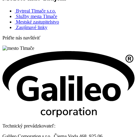
Bytreal Tlmače s.r.o.
Služby mesta Tlmače
Mestské zastupitelstvo
Zaujímavé linky
Príďte nás navštíviť
Technický prevádzkovateľ:
Galileo Corporation s.r.o., Čierna Voda 468, 925 06