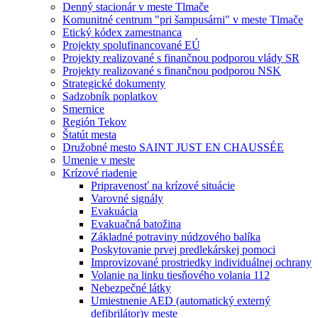
Denný stacionár v meste Tlmače
Komunitné centrum "pri šampusárni" v meste Tlmače
Etický kódex zamestnanca
Projekty spolufinancované EÚ
Projekty realizované s finančnou podporou vlády SR
Projekty realizované s finančnou podporou NSK
Strategické dokumenty
Sadzobník poplatkov
Smernice
Región Tekov
Štatút mesta
Družobné mesto SAINT JUST EN CHAUSSÉE
Umenie v meste
Krízové riadenie
Pripravenosť na krízové situácie
Varovné signály
Evakuácia
Evakuačná batožina
Základné potraviny núdzového balíka
Poskytovanie prvej predlekárskej pomoci
Improvizované prostriedky individuálnej ochrany
Volanie na linku tiesňového volania 112
Nebezpečné látky
Umiestnenie AED (automatický externý
defibrilátor)v meste