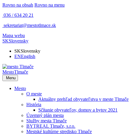
Rovno na obsah
Rovno na menu
036 / 634 20 21
sekretariat@mestotlmace.sk
Mapa webu
SK
Slovensky
SK
Slovensky
EN
English
Mesto
Tlmače
Menu
Mesto
O meste
Aktuálny prehľad obyvateľstva v meste Tlmače
História
Sčítanie obyvateľov, domov a bytov 2021
Územný plán mesta
Služby mesta Tlmače
BYTREAL Tlmače, s.r.o.
Mestské kultúrne stredisko Tlmače