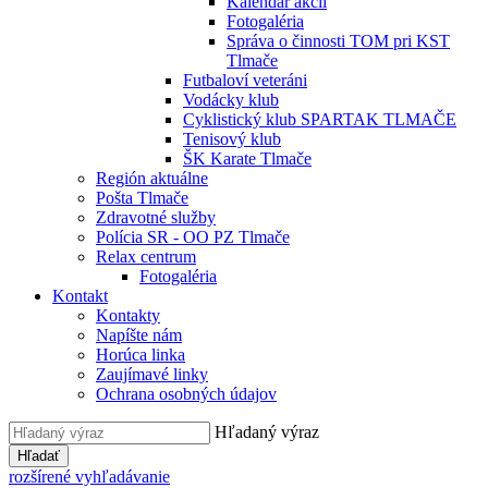
Kalendár akcií
Fotogaléria
Správa o činnosti TOM pri KST
Tlmače
Futbaloví veteráni
Vodácky klub
Cyklistický klub SPARTAK TLMAČE
Tenisový klub
ŠK Karate Tlmače
Región aktuálne
Pošta Tlmače
Zdravotné služby
Polícia SR - OO PZ Tlmače
Relax centrum
Fotogaléria
Kontakt
Kontakty
Napíšte nám
Horúca linka
Zaujímavé linky
Ochrana osobných údajov
Hľadaný výraz
Hľadať
rozšírené vyhľadávanie