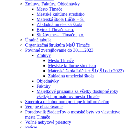
Zmluvy, Faktúry, Objednávky
Mesto Tlmače
Mestské kultúrne stredisko
Materská škola Lúčik + ŠJ
Základná umelecká škola
Bytreal Tlmače s.r.o.
Služby mesta Tlmače, p.o.
Úradná tabuľa
Organizačná štruktúra MsÚ Tlmače
Povinné zverejňovanie do 30.11.2023
Zmluvy
Mesto Tlmače
Mestské kultúrne stredisko
Materská škola Lúčik + ŠJ ( ŠJ od r.2022)
Základná umelecká škola
Objednávky
Faktúry
Majetkové priznania za všetky dostupné roky
všetkých primátorov mesta Tlmače
Smernica o slobodnom prístupe k informáciám
Verejné obstarávanie
Poradovník žiadateľov o mestské byty vo vlastníctve
mesta Tlmače
Voľné nebytové priestory
Petície