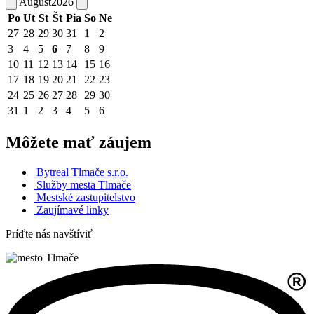
August
2026
Po
Ut
St
Št
Pia
So
Ne
27
28
29
30
31
1
2
3
4
5
6
7
8
9
10
11
12
13
14
15
16
17
18
19
20
21
22
23
24
25
26
27
28
29
30
31
1
2
3
4
5
6
Môžete mať záujem
Bytreal Tlmače s.r.o.
Služby mesta Tlmače
Mestské zastupitelstvo
Zaujímavé linky
Príďte nás navštíviť