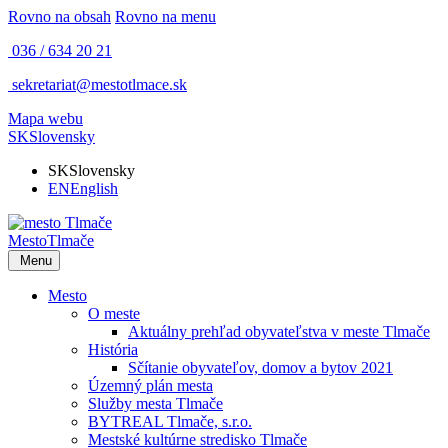
Rovno na obsah
Rovno na menu
036 / 634 20 21
sekretariat@mestotlmace.sk
Mapa webu
SK
Slovensky
SK
Slovensky
EN
English
Mesto
Tlmače
Menu
Mesto
O meste
Aktuálny prehľad obyvateľstva v meste Tlmače
História
Sčítanie obyvateľov, domov a bytov 2021
Územný plán mesta
Služby mesta Tlmače
BYTREAL Tlmače, s.r.o.
Mestské kultúrne stredisko Tlmače