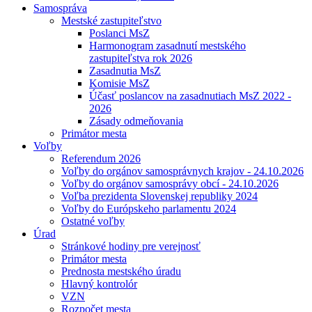
Samospráva
Mestské zastupiteľstvo
Poslanci MsZ
Harmonogram zasadnutí mestského
zastupiteľstva rok 2026
Zasadnutia MsZ
Komisie MsZ
Účasť poslancov na zasadnutiach MsZ 2022 -
2026
Zásady odmeňovania
Primátor mesta
Voľby
Referendum 2026
Voľby do orgánov samosprávnych krajov - 24.10.2026
Voľby do orgánov samosprávy obcí - 24.10.2026
Voľba prezidenta Slovenskej republiky 2024
Voľby do Európskeho parlamentu 2024
Ostatné voľby
Úrad
Stránkové hodiny pre verejnosť
Primátor mesta
Prednosta mestského úradu
Hlavný kontrolór
VZN
Rozpočet mesta