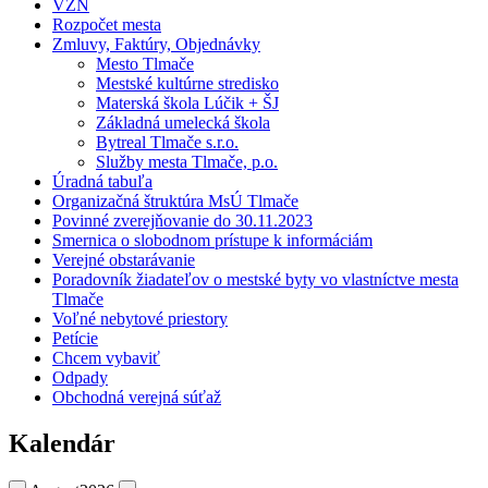
VZN
Rozpočet mesta
Zmluvy, Faktúry, Objednávky
Mesto Tlmače
Mestské kultúrne stredisko
Materská škola Lúčik + ŠJ
Základná umelecká škola
Bytreal Tlmače s.r.o.
Služby mesta Tlmače, p.o.
Úradná tabuľa
Organizačná štruktúra MsÚ Tlmače
Povinné zverejňovanie do 30.11.2023
Smernica o slobodnom prístupe k informáciám
Verejné obstarávanie
Poradovník žiadateľov o mestské byty vo vlastníctve mesta
Tlmače
Voľné nebytové priestory
Petície
Chcem vybaviť
Odpady
Obchodná verejná súťaž
Kalendár