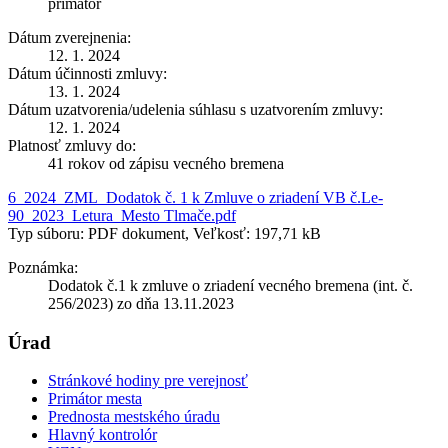
primátor
Dátum zverejnenia:
12. 1. 2024
Dátum účinnosti zmluvy:
13. 1. 2024
Dátum uzatvorenia/udelenia súhlasu s uzatvorením zmluvy:
12. 1. 2024
Platnosť zmluvy do:
41 rokov od zápisu vecného bremena
6_2024_ZML_Dodatok č. 1 k Zmluve o zriadení VB č.Le-
90_2023_Letura_Mesto Tlmače.pdf
Typ súboru: PDF dokument, Veľkosť: 197,71 kB
Poznámka:
Dodatok č.1 k zmluve o zriadení vecného bremena (int. č.
256/2023) zo dňa 13.11.2023
Úrad
Stránkové hodiny pre verejnosť
Primátor mesta
Prednosta mestského úradu
Hlavný kontrolór