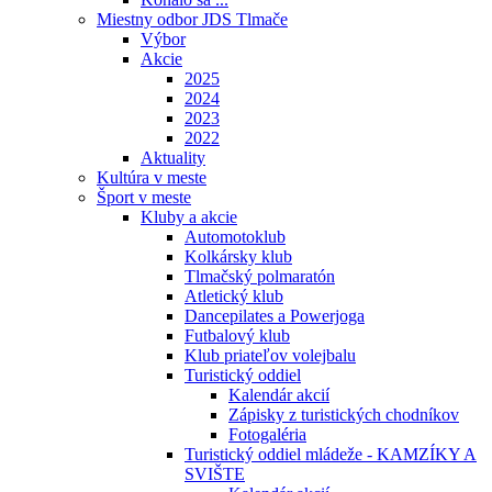
Miestny odbor JDS Tlmače
Výbor
Akcie
2025
2024
2023
2022
Aktuality
Kultúra v meste
Šport v meste
Kluby a akcie
Automotoklub
Kolkársky klub
Tlmačský polmaratón
Atletický klub
Dancepilates a Powerjoga
Futbalový klub
Klub priateľov volejbalu
Turistický oddiel
Kalendár akcií
Zápisky z turistických chodníkov
Fotogaléria
Turistický oddiel mládeže - KAMZÍKY A
SVIŠTE