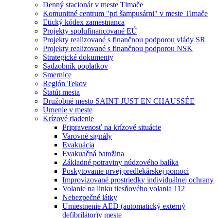
Denný stacionár v meste Tlmače
Komunitné centrum "pri šampusárni" v meste Tlmače
Etický kódex zamestnanca
Projekty spolufinancované EÚ
Projekty realizované s finančnou podporou vlády SR
Projekty realizované s finančnou podporou NSK
Strategické dokumenty
Sadzobník poplatkov
Smernice
Región Tekov
Štatút mesta
Družobné mesto SAINT JUST EN CHAUSSÉE
Umenie v meste
Krízové riadenie
Pripravenosť na krízové situácie
Varovné signály
Evakuácia
Evakuačná batožina
Základné potraviny núdzového balíka
Poskytovanie prvej predlekárskej pomoci
Improvizované prostriedky individuálnej ochrany
Volanie na linku tiesňového volania 112
Nebezpečné látky
Umiestnenie AED (automatický externý
defibrilátor)v meste