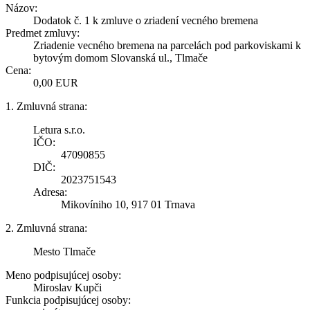
Názov:
Dodatok č. 1 k zmluve o zriadení vecného bremena
Predmet zmluvy:
Zriadenie vecného bremena na parcelách pod parkoviskami k
bytovým domom Slovanská ul., Tlmače
Cena:
0,00 EUR
1. Zmluvná strana:
Letura s.r.o.
IČO:
47090855
DIČ:
2023751543
Adresa:
Mikovíniho 10, 917 01 Trnava
2. Zmluvná strana:
Mesto Tlmače
Meno podpisujúcej osoby:
Miroslav Kupči
Funkcia podpisujúcej osoby: