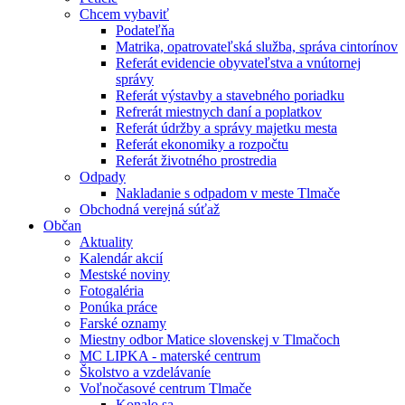
Chcem vybaviť
Podateľňa
Matrika, opatrovateľská služba, správa cintorínov
Referát evidencie obyvateľstva a vnútornej
správy
Referát výstavby a stavebného poriadku
Refrerát miestnych daní a poplatkov
Referát údržby a správy majetku mesta
Referát ekonomiky a rozpočtu
Referát životného prostredia
Odpady
Nakladanie s odpadom v meste Tlmače
Obchodná verejná súťaž
Občan
Aktuality
Kalendár akcií
Mestské noviny
Fotogaléria
Ponúka práce
Farské oznamy
Miestny odbor Matice slovenskej v Tlmačoch
MC LIPKA - materské centrum
Školstvo a vzdelávaníe
Voľnočasové centrum Tlmače
Konalo sa ...