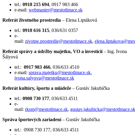
tel.:
0918 215 694
, 0917 983 466
e-mail:
webmaster@mestotlmace.sk
Referát životného prostredia
– Elena Liptáková
tel.:
0918 616 315
, 036/631 0357
e-
mail:
zivotne.prostredie@mestotlmace.sk
,
elena.liptakova@mes
Referát správy a údržby majetku, VO a investícií
– Ing. Ivona
Šályová
tel.:
0917 983 466
, 036/633 4510
e-mail:
sprava.majetku@mestotlmace.sk
,
ivona.salyova@mestotlmace.sk
Referát kultúry, športu a mládeže
– Gustáv Jakubička
tel.:
0908 730 177
, 036/633 4511
e-
mail:
rksm@mestotlmace.sk
,
gustav.jakubicka@mestotlmace.s
Správa športových zariadení
– Gustáv Jakubička
tel.: 0908 730 177, 036/633 4511