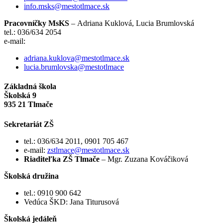
info.msks@mestotlmace.sk
Pracovníčky MsKS
– Adriana Kuklová, Lucia Brumlovská
tel.: 036/634 2054
e-mail:
adriana.kuklova@mestotlmace.sk
lucia.brumlovska@mestotlmace
Základná škola
Školská 9
935 21 Tlmače
Sekretariát ZŠ
tel.: 036/634 2011, 0901 705 467
e-mail:
zstlmace@mestotlmace.sk
Riaditeľka ZŠ Tlmače
– Mgr. Zuzana Kováčiková
Školská družina
tel.: 0910 900 642
Vedúca ŠKD: Jana Titurusová
Školská jedáleň