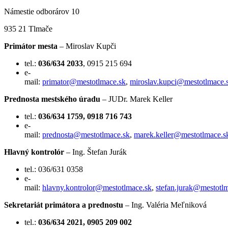
Námestie odborárov 10
935 21 Tlmače
Primátor mesta
– Miroslav Kupči
tel.:
036/634 2033
, 0915 215 694
e-
mail:
primator@mestotlmace.sk
,
miroslav.kupci@mestotlmace.
Prednosta mestského úradu
– JUDr. Marek Keller
tel.:
036/634 1759, 0918 716 743
e-
mail:
prednosta@mestotlmace.sk
,
marek.keller@mestotlmace.s
Hlavný kontrolór
– Ing. Štefan Jurák
tel.: 036/631 0358
e-
mail:
hlavny.kontrolor@mestotlmace.sk
,
stefan.jurak@mestotl
Sekretariát primátora a prednostu
– Ing. Valéria Meľniková
tel.:
036/634 2021, 0905 209 002