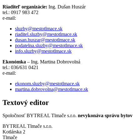
Riaditeľ organizácie:
Ing. Dušan Huszár
tel.: 0917 983 472
e-mail:
sluzby@mestotlmace.sk
riaditel.sluzby@mestotlmace.sk
dusan.huszar@mestotlmace.sk
podatelna.sluzby@mestotlmace.sk
info.sluzby@mestotlmace.sk
Ekonómka
– Ing. Martina Dobrovolná
tel.: 036/631 0421
e-mail:
ekonom.sluzby@mestotlmace.sk
martina.dobrovolna@mestotlmace.sk
Textový editor
Spoločnosť BYTREAL Tlmače s.r.o.
nevykonáva správu bytov
BYTREAL Tlmače s.r.o.
Kotlárska 2
Tlmače