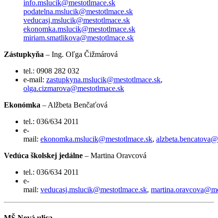
info.mslucik@mestotlmace.sk
podatelna.mslucik@mestotlmace.sk
veducasj.mslucik@mestotlmace.sk
ekonomka.mslucik@mestotlmace.sk
miriam.smatlikova@mestotlmace.sk
Zástupkyňa
– Ing. Oľga Čižmárová
tel.: 0908 282 032
e-mail:
zastupkyna.mslucik@mestotlmace.sk
,
olga.cizmarova@mestotlmace.sk
Ekonómka
– Alžbeta Benčaťová
tel.: 036/634 2011
e-
mail:
ekonomka.mslucik@mestotlmace.sk
,
alzbeta.bencatova@
Vedúca školskej jedálne
– Martina Oravcová
tel.: 036/634 2011
e-
mail:
veducasj.mslucik@mestotlmace.sk
,
martina.oravcova@me
MŠ Nová ulica