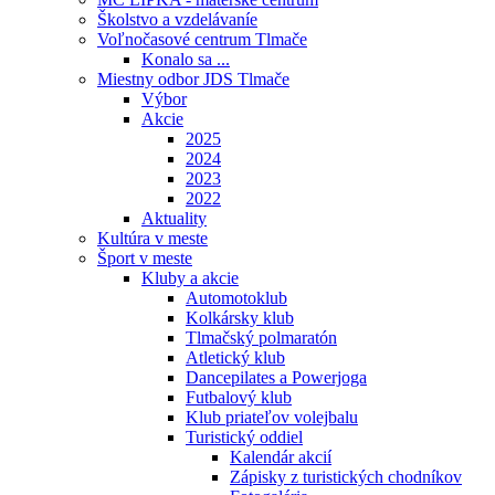
Školstvo a vzdelávaníe
Voľnočasové centrum Tlmače
Konalo sa ...
Miestny odbor JDS Tlmače
Výbor
Akcie
2025
2024
2023
2022
Aktuality
Kultúra v meste
Šport v meste
Kluby a akcie
Automotoklub
Kolkársky klub
Tlmačský polmaratón
Atletický klub
Dancepilates a Powerjoga
Futbalový klub
Klub priateľov volejbalu
Turistický oddiel
Kalendár akcií
Zápisky z turistických chodníkov