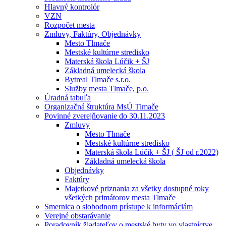
Hlavný kontrolór
VZN
Rozpočet mesta
Zmluvy, Faktúry, Objednávky
Mesto Tlmače
Mestské kultúrne stredisko
Materská škola Lúčik + ŠJ
Základná umelecká škola
Bytreal Tlmače s.r.o.
Služby mesta Tlmače, p.o.
Úradná tabuľa
Organizačná štruktúra MsÚ Tlmače
Povinné zverejňovanie do 30.11.2023
Zmluvy
Mesto Tlmače
Mestské kultúrne stredisko
Materská škola Lúčik + ŠJ ( ŠJ od r.2022)
Základná umelecká škola
Objednávky
Faktúry
Majetkové priznania za všetky dostupné roky
všetkých primátorov mesta Tlmače
Smernica o slobodnom prístupe k informáciám
Verejné obstarávanie
Poradovník žiadateľov o mestské byty vo vlastníctve