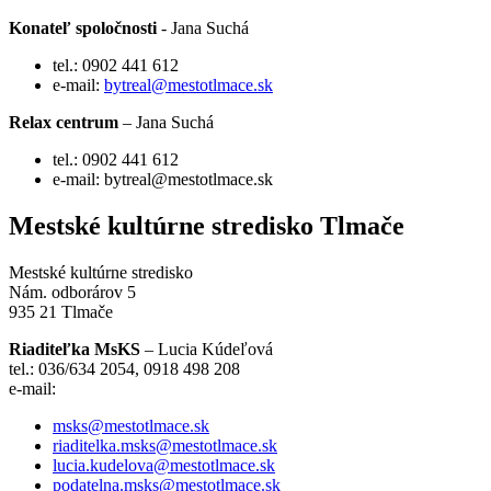
Konateľ spoločnosti
- Jana Suchá
tel.: 0902 441 612
e-mail:
bytreal@mestotlmace.sk
Relax centrum
– Jana Suchá
tel.: 0902 441 612
e-mail: bytreal@mestotlmace.sk
Mestské kultúrne stredisko Tlmače
Mestské kultúrne stredisko
Nám. odborárov 5
935 21 Tlmače
Riaditeľka MsKS
– Lucia Kúdeľová
tel.: 036/634 2054, 0918 498 208
e-mail:
msks@mestotlmace.sk
riaditelka.msks@mestotlmace.sk
lucia.kudelova@mestotlmace.sk
podatelna.msks@mestotlmace.sk