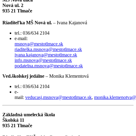
Nová ul. 2
935 21 Tlmače
Riaditeľka MŠ Nová ul.
– Ivana Kajanová
tel.: 036/634 2104
e-mail:
msnova@mestotlmace.sk
riaditelka.msnova@mestotlmace.sk
ivana.kajanova@mestotlmace.sk
info.msnova@mestotlmace.sk
podatelna.msnova@mestotlmace.sk
Ved.školskej jedálne
– Monika Klementová
tel.: 036/634 2104
e-
mail:
veducasj.msnova@mestotlmace.sk
,
monika.klemenotva@
Základná umelecká škola
Školská 11
935 21 Tlmače