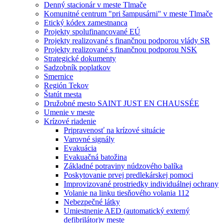
Denný stacionár v meste Tlmače
Komunitné centrum "pri šampusárni" v meste Tlmače
Etický kódex zamestnanca
Projekty spolufinancované EÚ
Projekty realizované s finančnou podporou vlády SR
Projekty realizované s finančnou podporou NSK
Strategické dokumenty
Sadzobník poplatkov
Smernice
Región Tekov
Štatút mesta
Družobné mesto SAINT JUST EN CHAUSSÉE
Umenie v meste
Krízové riadenie
Pripravenosť na krízové situácie
Varovné signály
Evakuácia
Evakuačná batožina
Základné potraviny núdzového balíka
Poskytovanie prvej predlekárskej pomoci
Improvizované prostriedky individuálnej ochrany
Volanie na linku tiesňového volania 112
Nebezpečné látky
Umiestnenie AED (automatický externý
defibrilátor)v meste