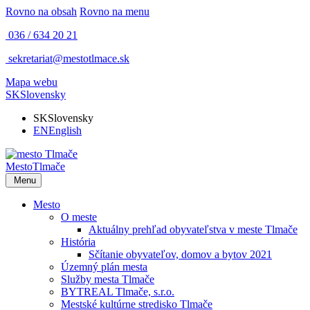
Rovno na obsah
Rovno na menu
036 / 634 20 21
sekretariat@mestotlmace.sk
Mapa webu
SK
Slovensky
SK
Slovensky
EN
English
Mesto
Tlmače
Menu
Mesto
O meste
Aktuálny prehľad obyvateľstva v meste Tlmače
História
Sčítanie obyvateľov, domov a bytov 2021
Územný plán mesta
Služby mesta Tlmače
BYTREAL Tlmače, s.r.o.
Mestské kultúrne stredisko Tlmače