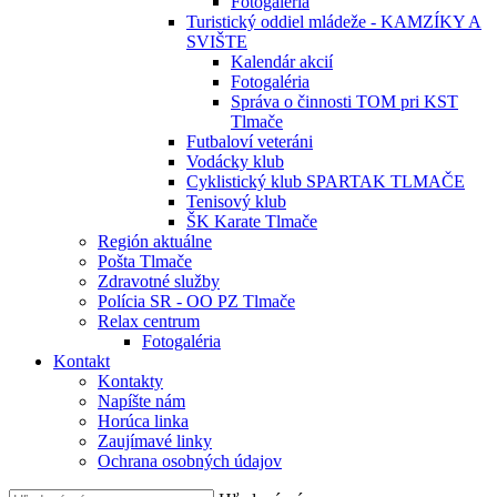
Fotogaléria
Turistický oddiel mládeže - KAMZÍKY A
SVIŠTE
Kalendár akcií
Fotogaléria
Správa o činnosti TOM pri KST
Tlmače
Futbaloví veteráni
Vodácky klub
Cyklistický klub SPARTAK TLMAČE
Tenisový klub
ŠK Karate Tlmače
Región aktuálne
Pošta Tlmače
Zdravotné služby
Polícia SR - OO PZ Tlmače
Relax centrum
Fotogaléria
Kontakt
Kontakty
Napíšte nám
Horúca linka
Zaujímavé linky
Ochrana osobných údajov