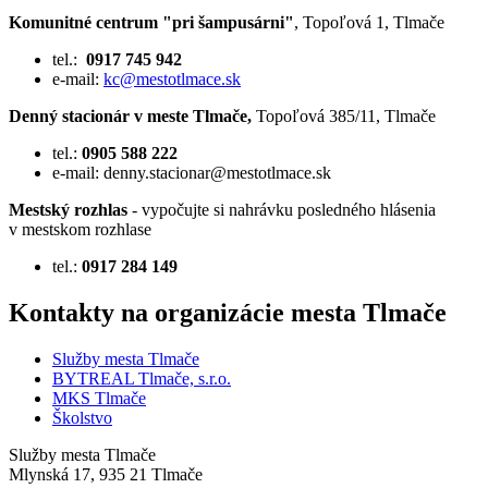
Komunitné centrum "pri šampusárni"
, Topoľová 1, Tlmače
tel.:
0917 745 942
e-mail:
kc@mestotlmace.sk
Denný stacionár v meste Tlmače,
Topoľová 385/11, Tlmače
tel.:
0905 588 222
e-mail:
denny.stacionar@mestotlmace.sk
Mestský rozhlas
- vypočujte si nahrávku posledného hlásenia
v mestskom rozhlase
tel.:
0917 284 149
Kontakty na organizácie mesta Tlmače
Služby mesta Tlmače
BYTREAL Tlmače, s.r.o.
MKS Tlmače
Školstvo
Služby mesta Tlmače
Mlynská 17, 935 21 Tlmače