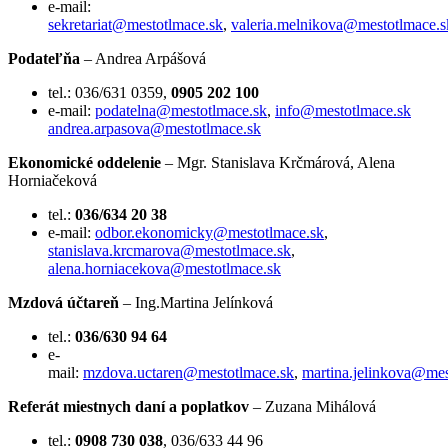
e-mail:
sekretariat@mestotlmace.sk
,
valeria.melnikova@mestotlmace.s
Podateľňa
– Andrea Arpášová
tel.: 036/631 0359,
0905 202 100
e-mail:
podatelna@mestotlmace.sk
,
info@mestotlmace.sk
andrea.arpasova@mestotlmace.sk
Ekonomické oddelenie
– Mgr. Stanislava Krčmárová, Alena
Horniačeková
tel.:
036/634 20 38
e-mail:
odbor.ekonomicky@mestotlmace.sk
,
stanislava.krcmarova@mestotlmace.sk
,
alena.horniacekova@mestotlmace.sk
Mzdová účtareň
– Ing.Martina Jelínková
tel.:
036/630 94 64
e-
mail:
mzdova.uctaren@mestotlmace.sk
,
martina.jelinkova@mes
Referát miestnych daní a poplatkov
– Zuzana Mihálová
tel.:
0908 730 038
, 036/633 44 96