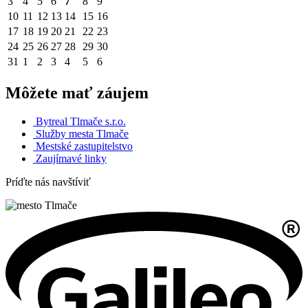
3
4
5
6
7
8
9
10
11
12
13
14
15
16
17
18
19
20
21
22
23
24
25
26
27
28
29
30
31
1
2
3
4
5
6
Môžete mať záujem
Bytreal Tlmače s.r.o.
Služby mesta Tlmače
Mestské zastupitelstvo
Zaujímavé linky
Príďte nás navštíviť