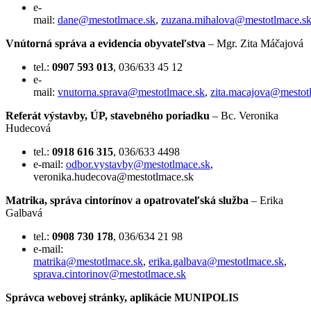
e-
mail:
dane@mestotlmace.sk
,
zuzana.mihalova@mestotlmace.s
Vnútorná správa a evidencia obyvateľstva
– Mgr. Zita Máčajová
tel.:
0907 593 013
, 036/633 45 12
e-
mail:
vnutorna.sprava@mestotlmace.sk
,
zita.macajova@mestot
Referát výstavby, ÚP, stavebného poriadku
– Bc. Veronika
Hudecová
tel.:
0918 616 315
, 036/633 4498
e-mail:
odbor.vystavby@mestotlmace.sk
,
veronika.hudecova@mestotlmace.sk
Matrika, správa cintorínov a opatrovateľská služba
– Erika
Galbavá
tel.:
0908 730 178
, 036/634 21 98
e-mail:
matrika@mestotlmace.sk
,
erika.galbava@mestotlmace.sk
,
sprava.cintorinov@mestotlmace.sk
Správca webovej stránky, aplikácie MUNIPOLIS