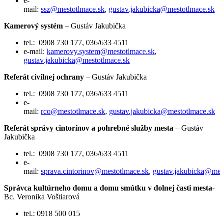
e-
mail:
ssz@mestotlmace.sk
,
gustav.jakubicka@mestotlmace.sk
Kamerový systém
– Gustáv Jakubička
tel.: 0908 730 177, 036/633 4511
e-mail:
kamerovy.system@mestotlmace.sk
,
gustav.jakubicka@mestotlmace.sk
Referát civilnej ochrany
– Gustáv Jakubička
tel.: 0908 730 177, 036/633 4511
e-
mail:
rco@mestotlmace.sk
,
gustav.jakubicka@mestotlmace.sk
Referát správy cintorínov a pohrebné služby mesta
– Gustáv
Jakubička
tel.: 0908 730 177, 036/633 4511
e-
mail:
sprava.cintorinov@mestotlmace.sk
,
gustav.jakubicka@me
Správca kultúrneho domu a domu smútku v dolnej časti mesta
-
Bc. Veronika Voštiarová
tel.: 0918 500 015