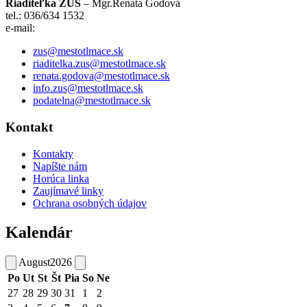
Riaditeľka ZUŠ
– Mgr.Renata Godová
tel.: 036/634 1532
e-mail:
zus@mestotlmace.sk
riaditelka.zus@mestotlmace.sk
renata.godova@mestotlmace.sk
info.zus@mestotlmace.sk
podatelna@mestotlmace.sk
Kontakt
Kontakty
Napíšte nám
Horúca linka
Zaujímavé linky
Ochrana osobných údajov
Kalendár
August
2026
Po
Ut
St
Št
Pia
So
Ne
27
28
29
30
31
1
2