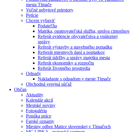
mesta Tlmače
Voľné nebytové priestory
Petície
Chcem vybaviť
Podateľňa
Matrika, opatrovateľská služba, správa cintorínov
Referát evidencie obyvateľstva a vnútornej
správy
Referát výstavby a stavebného poriadku
Refrerát miestnych daní a poplatkov
Referát údržby a správy majetku mesta
Referát ekonomiky a rozpočtu
Referát životného prostredia
Odpady
Nakladanie s odpadom v meste Tlmače
Obchodná verejná súťaž
Občan
Aktuality
Kalendár akcií
Mestské noviny
Fotogaléria
Ponúka práce
Farské oznamy
Miestny odbor Matice slovenskej v Tlmačoch
MC LIPKA - materské centrum