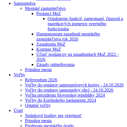
Samospráva
Mestské zastupiteľstvo
Poslanci MsZ
Oznámenie funkcií, zamestnaní, činností a
majetkových pomerov verejného
funkcionára
Harmonogram zasadnutí mestského
zastupiteľstva rok 2026
Zasadnutia MsZ
Komisie MsZ
Účasť poslancov na zasadnutiach MsZ 2022 -
2026
Zásady odmeňovania
Primátor mesta
Voľby
Referendum 2026
Voľby do orgánov samosprávnych krajov - 24.10.2026
Voľby do orgánov samosprávy obcí - 24.10.2026
Voľba prezidenta Slovenskej republiky 2024
Voľby do Európskeho parlamentu 2024
Ostatné voľby
Úrad
Stránkové hodiny pre verejnosť
Primátor mesta
Prednosta mestského úradu