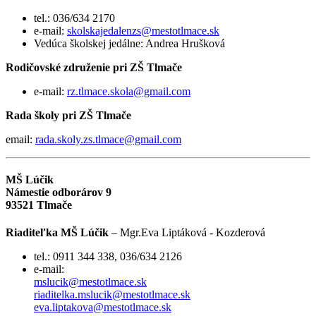
tel.: 036/634 2170
e-mail:
skolskajedalenzs@mestotlmace.sk
Vedúca školskej jedálne: Andrea Hrušková
Rodičovské združenie pri ZŠ Tlmače
e-mail:
rz.tlmace.skola@gmail.com
Rada školy pri ZŠ Tlmače
email:
rada.skoly.zs.tlmace@gmail.com
MŠ Lúčik
Námestie odborárov 9
93521 Tlmače
Riaditeľka MŠ Lúčik
– Mgr.Eva Liptáková - Kozderová
tel.: 0911 344 338, 036/634 2126
e-mail:
mslucik@mestotlmace.sk
riaditelka.mslucik@mestotlmace.sk
eva.liptakova@mestotlmace.sk