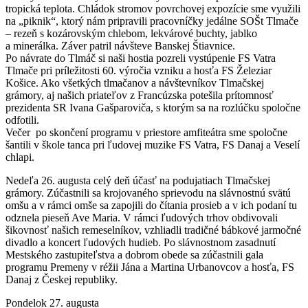
tropická teplota. Chládok stromov povrchovej expozície sme využili
na „piknik“, ktorý nám pripravili pracovníčky jedálne SOŠt Tlmače
– rezeň s kozárovským chlebom, lekvárové buchty, jablko
a minerálka. Záver patril návšteve Banskej Štiavnice.
Po návrate do Tlmáč si naši hostia pozreli vystúpenie FS Vatra
Tlmače pri príležitosti 60. výročia vzniku a hosťa FS Železiar
Košice. Ako všetkých tlmačanov a návštevníkov Tlmačskej
grámory, aj našich priateľov z Francúzska potešila prítomnosť
prezidenta SR Ivana Gašparoviča, s ktorým sa na rozlúčku spoločne
odfotili.
Večer po skončení programu v priestore amfiteátra sme spoločne
šantili v škole tanca pri ľudovej muzike FS Vatra, FS Danaj a Veselí
chlapi.
Nedeľa 26. augusta celý deň účasť na podujatiach Tlmačskej
grámory. Zúčastnili sa krojovaného sprievodu na slávnostnú svätú
omšu a v rámci omše sa zapojili do čítania prosieb a v ich podaní tu
odznela pieseň Ave Maria. V rámci ľudových trhov obdivovali
šikovnosť našich remeselníkov, vzhliadli tradičné bábkové jarmočné
divadlo a koncert ľudových hudieb. Po slávnostnom zasadnutí
Mestského zastupiteľstva a dobrom obede sa zúčastnili gala
programu Premeny v réžii Jána a Martina Urbanovcov a hosťa, FS
Danaj z Českej republiky.
Pondelok 27. augusta