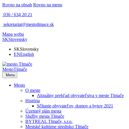
Rovno na obsah
Rovno na menu
036 / 634 20 21
sekretariat@mestotlmace.sk
Mapa webu
SK
Slovensky
SK
Slovensky
EN
English
Mesto
Tlmače
Menu
Mesto
O meste
Aktuálny prehľad obyvateľstva v meste Tlmače
História
Sčítanie obyvateľov, domov a bytov 2021
Územný plán mesta
Služby mesta Tlmače
BYTREAL Tlmače, s.r.o.
Mestské kultúrne stredisko Tlmače