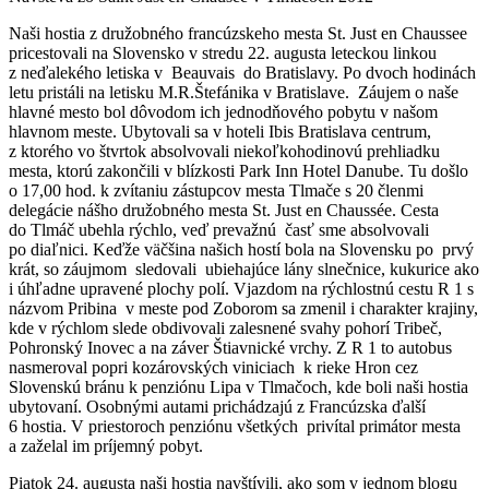
Naši hostia z družobného francúzskeho mesta St. Just en Chaussee
pricestovali na Slovensko v stredu 22. augusta leteckou linkou
z neďalekého letiska v Beauvais do Bratislavy. Po dvoch hodinách
letu pristáli na letisku M.R.Štefánika v Bratislave. Záujem o naše
hlavné mesto bol dôvodom ich jednodňového pobytu v našom
hlavnom meste. Ubytovali sa v hoteli Ibis Bratislava centrum,
z ktorého vo štvrtok absolvovali niekoľkohodinovú prehliadku
mesta, ktorú zakončili v blízkosti Park Inn Hotel Danube. Tu došlo
o 17,00 hod. k zvítaniu zástupcov mesta Tlmače s 20 členmi
delegácie nášho družobného mesta St. Just en Chaussée. Cesta
do Tlmáč ubehla rýchlo, veď prevažnú časť sme absolvovali
po diaľnici. Keďže väčšina našich hostí bola na Slovensku po prvý
krát, so záujmom sledovali ubiehajúce lány slnečnice, kukurice ako
i úhľadne upravené plochy polí. Vjazdom na rýchlostnú cestu R 1 s
názvom Pribina v meste pod Zoborom sa zmenil i charakter krajiny,
kde v rýchlom slede obdivovali zalesnené svahy pohorí Tribeč,
Pohronský Inovec a na záver Štiavnické vrchy. Z R 1 to autobus
nasmeroval popri kozárovských viniciach k rieke Hron cez
Slovenskú bránu k penziónu Lipa v Tlmačoch, kde boli naši hostia
ubytovaní. Osobnými autami prichádzajú z Francúzska ďalší
6 hostia. V priestoroch penziónu všetkých privítal primátor mesta
a zaželal im príjemný pobyt.
Piatok 24. augusta naši hostia navštívili, ako som v jednom blogu