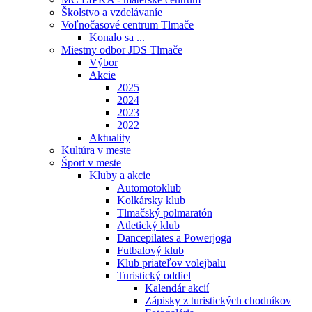
Školstvo a vzdelávaníe
Voľnočasové centrum Tlmače
Konalo sa ...
Miestny odbor JDS Tlmače
Výbor
Akcie
2025
2024
2023
2022
Aktuality
Kultúra v meste
Šport v meste
Kluby a akcie
Automotoklub
Kolkársky klub
Tlmačský polmaratón
Atletický klub
Dancepilates a Powerjoga
Futbalový klub
Klub priateľov volejbalu
Turistický oddiel
Kalendár akcií
Zápisky z turistických chodníkov