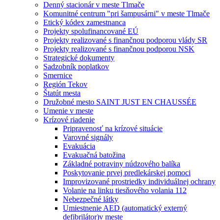
Denný stacionár v meste Tlmače
Komunitné centrum "pri šampusárni" v meste Tlmače
Etický kódex zamestnanca
Projekty spolufinancované EÚ
Projekty realizované s finančnou podporou vlády SR
Projekty realizované s finančnou podporou NSK
Strategické dokumenty
Sadzobník poplatkov
Smernice
Región Tekov
Štatút mesta
Družobné mesto SAINT JUST EN CHAUSSÉE
Umenie v meste
Krízové riadenie
Pripravenosť na krízové situácie
Varovné signály
Evakuácia
Evakuačná batožina
Základné potraviny núdzového balíka
Poskytovanie prvej predlekárskej pomoci
Improvizované prostriedky individuálnej ochrany
Volanie na linku tiesňového volania 112
Nebezpečné látky
Umiestnenie AED (automatický externý
defibrilátor)v meste