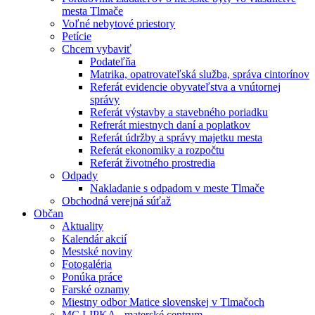
mesta Tlmače
Voľné nebytové priestory
Petície
Chcem vybaviť
Podateľňa
Matrika, opatrovateľská služba, správa cintorínov
Referát evidencie obyvateľstva a vnútornej
správy
Referát výstavby a stavebného poriadku
Refrerát miestnych daní a poplatkov
Referát údržby a správy majetku mesta
Referát ekonomiky a rozpočtu
Referát životného prostredia
Odpady
Nakladanie s odpadom v meste Tlmače
Obchodná verejná súťaž
Občan
Aktuality
Kalendár akcií
Mestské noviny
Fotogaléria
Ponúka práce
Farské oznamy
Miestny odbor Matice slovenskej v Tlmačoch
MC LIPKA - materské centrum