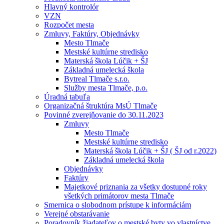
Hlavný kontrolór
VZN
Rozpočet mesta
Zmluvy, Faktúry, Objednávky
Mesto Tlmače
Mestské kultúrne stredisko
Materská škola Lúčik + ŠJ
Základná umelecká škola
Bytreal Tlmače s.r.o.
Služby mesta Tlmače, p.o.
Úradná tabuľa
Organizačná štruktúra MsÚ Tlmače
Povinné zverejňovanie do 30.11.2023
Zmluvy
Mesto Tlmače
Mestské kultúrne stredisko
Materská škola Lúčik + ŠJ ( ŠJ od r.2022)
Základná umelecká škola
Objednávky
Faktúry
Majetkové priznania za všetky dostupné roky
všetkých primátorov mesta Tlmače
Smernica o slobodnom prístupe k informáciám
Verejné obstarávanie
Poradovník žiadateľov o mestské byty vo vlastníctve