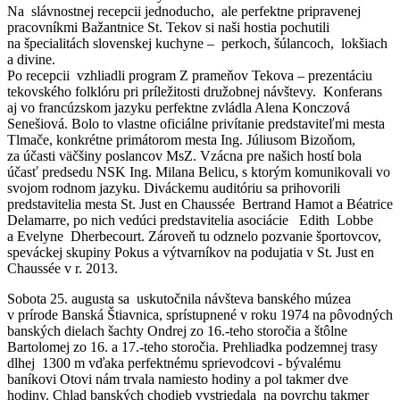
Na slávnostnej recepcii jednoducho, ale perfektne pripravenej
pracovníkmi Bažantnice St. Tekov si naši hostia pochutili
na špecialitách slovenskej kuchyne – perkoch, šúlancoch, lokšiach
a divine.
Po recepcii vzhliadli program Z prameňov Tekova – prezentáciu
tekovského folklóru pri príležitosti družobnej návštevy. Konferans
aj vo francúzskom jazyku perfektne zvládla Alena Konczová
Senešiová. Bolo to vlastne oficiálne privítanie predstaviteľmi mesta
Tlmače, konkrétne primátorom mesta Ing. Júliusom Bizoňom,
za účasti väčšiny poslancov MsZ. Vzácna pre našich hostí bola
účasť predsedu NSK Ing. Milana Belicu, s ktorým komunikovali vo
svojom rodnom jazyku. Diváckemu auditóriu sa prihovorili
predstavitelia mesta St. Just en Chaussée Bertrand Hamot a Béatrice
Delamarre, po nich vedúci predstavitelia asociácie Edith Lobbe
a Evelyne Dherbecourt. Zároveň tu odznelo pozvanie športovcov,
speváckej skupiny Pokus a výtvarníkov na podujatia v St. Just en
Chaussée v r. 2013.
Sobota 25. augusta sa uskutočnila návšteva banského múzea
v prírode Banská Štiavnica, sprístupnené v roku 1974 na pôvodných
banských dielach šachty Ondrej zo 16.-teho storočia a štôlne
Bartolomej zo 16. a 17.-teho storočia. Prehliadka podzemnej trasy
dlhej 1300 m vďaka perfektnému sprievodcovi - bývalému
baníkovi Otovi nám trvala namiesto hodiny a pol takmer dve
hodiny. Chlad banských chodieb vystriedala na povrchu takmer