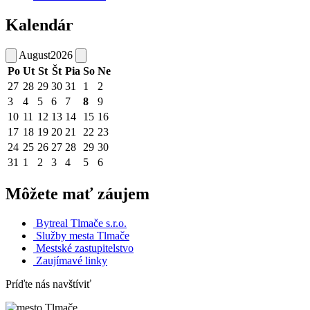
Kalendár
August
2026
Po
Ut
St
Št
Pia
So
Ne
27
28
29
30
31
1
2
3
4
5
6
7
8
9
10
11
12
13
14
15
16
17
18
19
20
21
22
23
24
25
26
27
28
29
30
31
1
2
3
4
5
6
Môžete mať záujem
Bytreal Tlmače s.r.o.
Služby mesta Tlmače
Mestské zastupitelstvo
Zaujímavé linky
Príďte nás navštíviť