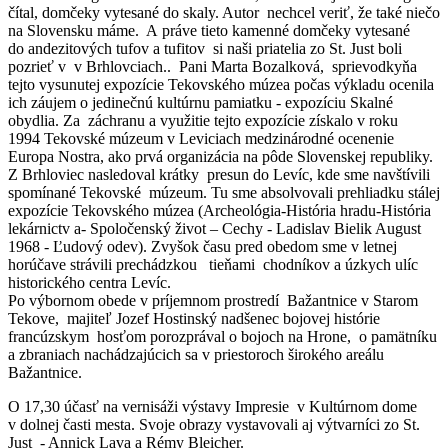
čítal, domčeky vytesané do skaly. Autor nechcel veriť, že také niečo
na Slovensku máme. A práve tieto kamenné domčeky vytesané
do andezitových tufov a tufitov si naši priatelia zo St. Just boli
pozrieť v v Brhlovciach.. Pani Marta Bozalková, sprievodkyňa
tejto vysunutej expozície Tekovského múzea počas výkladu ocenila
ich záujem o jedinečnú kultúrnu pamiatku - expozíciu Skalné
obydlia. Za záchranu a využitie tejto expozície získalo v roku
1994 Tekovské múzeum v Leviciach medzinárodné ocenenie
Europa Nostra, ako prvá organizácia na pôde Slovenskej republiky.
Z Brhloviec nasledoval krátky presun do Levíc, kde sme navštívili
spomínané Tekovské múzeum. Tu sme absolvovali prehliadku stálej
expozície Tekovského múzea (Archeológia-História hradu-História
lekárnictv a- Spoločenský život – Cechy - Ladislav Bielik August
1968 - Ľudový odev). Zvyšok času pred obedom sme v letnej
horúčave strávili prechádzkou tieňami chodníkov a úzkych ulíc
historického centra Levíc.
Po výbornom obede v príjemnom prostredí Bažantnice v Starom
Tekove, majiteľ Jozef Hostinský nadšenec bojovej histórie
francúzskym hosťom porozprával o bojoch na Hrone, o pamätníku
a zbraniach nachádzajúcich sa v priestoroch širokého areálu
Bažantnice.
O 17,30 účasť na vernisáži výstavy Impresie v Kultúrnom dome
v dolnej časti mesta. Svoje obrazy vystavovali aj výtvarníci zo St.
Just - Annick Lava a Rémy Bleicher.