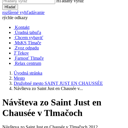
Hľadaný výraz
Hľadať
rozšírené vyhľadávanie
rýchle odkazy
Kontakt
Úradná tabuľa
Chcem vybaviť
MsKS Tlmače
Zvoz odpadu
T
Tekov
Farnosť Tlmače
Relax centrum
Úvodná stránka
Mesto
Družobné mesto SAINT JUST EN CHAUSSÉE
Návšteva zo Saint Just en Chausée v...
Návšteva zo Saint Just en
Chausée v Tlmačoch
Návšteva zo Saint Just en Chausée v Tlmačoch 2012