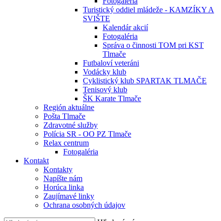
Fotogaléria
Turistický oddiel mládeže - KAMZÍKY A
SVIŠTE
Kalendár akcií
Fotogaléria
Správa o činnosti TOM pri KST
Tlmače
Futbaloví veteráni
Vodácky klub
Cyklistický klub SPARTAK TLMAČE
Tenisový klub
ŠK Karate Tlmače
Región aktuálne
Pošta Tlmače
Zdravotné služby
Polícia SR - OO PZ Tlmače
Relax centrum
Fotogaléria
Kontakt
Kontakty
Napíšte nám
Horúca linka
Zaujímavé linky
Ochrana osobných údajov