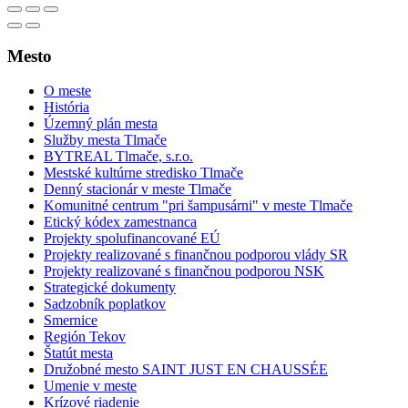
Mesto
O meste
História
Územný plán mesta
Služby mesta Tlmače
BYTREAL Tlmače, s.r.o.
Mestské kultúrne stredisko Tlmače
Denný stacionár v meste Tlmače
Komunitné centrum "pri šampusárni" v meste Tlmače
Etický kódex zamestnanca
Projekty spolufinancované EÚ
Projekty realizované s finančnou podporou vlády SR
Projekty realizované s finančnou podporou NSK
Strategické dokumenty
Sadzobník poplatkov
Smernice
Región Tekov
Štatút mesta
Družobné mesto SAINT JUST EN CHAUSSÉE
Umenie v meste
Krízové riadenie