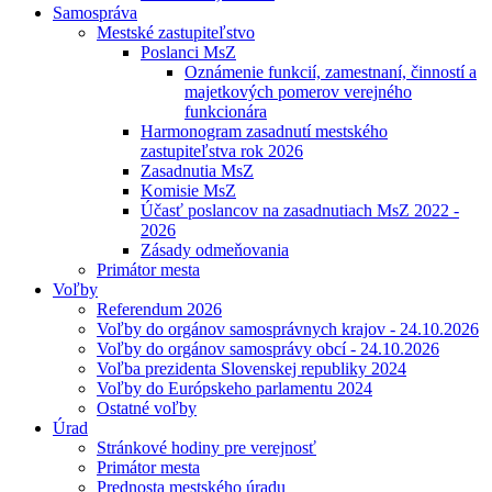
Samospráva
Mestské zastupiteľstvo
Poslanci MsZ
Oznámenie funkcií, zamestnaní, činností a
majetkových pomerov verejného
funkcionára
Harmonogram zasadnutí mestského
zastupiteľstva rok 2026
Zasadnutia MsZ
Komisie MsZ
Účasť poslancov na zasadnutiach MsZ 2022 -
2026
Zásady odmeňovania
Primátor mesta
Voľby
Referendum 2026
Voľby do orgánov samosprávnych krajov - 24.10.2026
Voľby do orgánov samosprávy obcí - 24.10.2026
Voľba prezidenta Slovenskej republiky 2024
Voľby do Európskeho parlamentu 2024
Ostatné voľby
Úrad
Stránkové hodiny pre verejnosť
Primátor mesta
Prednosta mestského úradu