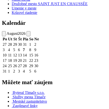
Družobné mesto SAINT JUST EN CHAUSSÉE
Umenie v meste
Krízové riadenie
Kalendár
August
2026
Po
Ut
St
Št
Pia
So
Ne
27
28
29
30
31
1
2
3
4
5
6
7
8
9
10
11
12
13
14
15
16
17
18
19
20
21
22
23
24
25
26
27
28
29
30
31
1
2
3
4
5
6
Môžete mať záujem
Bytreal Tlmače s.r.o.
Služby mesta Tlmače
Mestské zastupitelstvo
Zaujímavé linky