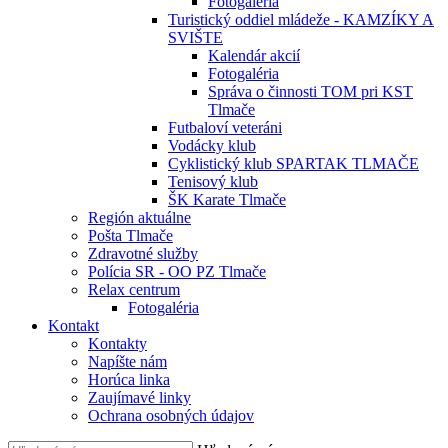
Fotogaléria
Turistický oddiel mládeže - KAMZÍKY A
SVIŠTE
Kalendár akcií
Fotogaléria
Správa o činnosti TOM pri KST
Tlmače
Futbaloví veteráni
Vodácky klub
Cyklistický klub SPARTAK TLMAČE
Tenisový klub
ŠK Karate Tlmače
Región aktuálne
Pošta Tlmače
Zdravotné služby
Polícia SR - OO PZ Tlmače
Relax centrum
Fotogaléria
Kontakt
Kontakty
Napíšte nám
Horúca linka
Zaujímavé linky
Ochrana osobných údajov