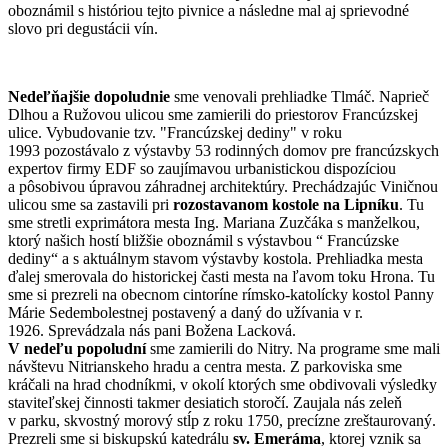
oboznámil s históriou tejto pivnice a následne mal aj sprievodné
slovo pri degustácii vín.
Nedeľňajšie dopoludnie
sme venovali prehliadke Tlmáč. Naprieč
Dlhou a Ružovou ulicou sme zamierili do priestorov Francúzskej
ulice. Vybudovanie tzv. "Francúzskej dediny" v roku
1993 pozostávalo z výstavby 53 rodinných domov pre francúzskych
expertov firmy EDF so zaujímavou urbanistickou dispozíciou
a pôsobivou úpravou záhradnej architektúry. Prechádzajúc Viničnou
ulicou sme sa zastavili pri
rozostavanom kostole na Lipníku
. Tu
sme stretli exprimátora mesta Ing. Mariana Zuzčáka s manželkou,
ktorý našich hostí bližšie oboznámil s výstavbou “ Francúzske
dediny“ a s aktuálnym stavom výstavby kostola. Prehliadka mesta
ďalej smerovala do historickej časti mesta na ľavom toku Hrona. Tu
sme si prezreli na obecnom cintoríne rímsko-katolícky kostol Panny
Márie Sedembolestnej postavený a daný do užívania v r.
1926. Sprevádzala nás pani Božena Lacková.
V nedeľu popoludní
sme zamierili do Nitry. Na programe sme mali
návštevu Nitrianskeho hradu a centra mesta. Z parkoviska sme
kráčali na hrad chodníkmi, v okolí ktorých sme obdivovali výsledky
staviteľskej činnosti takmer desiatich storočí. Zaujala nás zeleň
v parku, skvostný morový stĺp z roku 1750, precízne zreštaurovaný.
Prezreli sme si biskupskú katedrálu
sv. Emeráma
, ktorej vznik sa