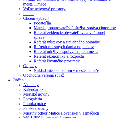
mesta Tlmače
Voľné nebytové priestory
Petície
Chcem vybaviť
Podateľňa
Matrika, opatrovateľská služba, správa cintorínov
Referát evidencie obyvateľstva a vnútornej
správy
Referát výstavby a stavebného poriadku
Refrerát miestnych daní a poplatkov
Referát údržby a správy majetku mesta
Referát ekonomiky a rozpočtu
Referát životného prostredia
Odpady
Nakladanie s odpadom v meste Tlmače
Obchodná verejná súťaž
Občan
Aktuality
Kalendár akcií
Mestské noviny
Fotogaléria
Ponúka práce
Farské oznamy
Miestny odbor Matice slovenskej v Tlmačoch
MC LIPKA - materské centrum