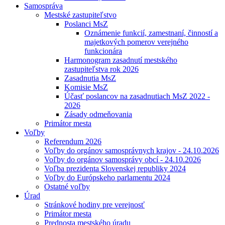
Samospráva
Mestské zastupiteľstvo
Poslanci MsZ
Oznámenie funkcií, zamestnaní, činností a
majetkových pomerov verejného
funkcionára
Harmonogram zasadnutí mestského
zastupiteľstva rok 2026
Zasadnutia MsZ
Komisie MsZ
Účasť poslancov na zasadnutiach MsZ 2022 -
2026
Zásady odmeňovania
Primátor mesta
Voľby
Referendum 2026
Voľby do orgánov samosprávnych krajov - 24.10.2026
Voľby do orgánov samosprávy obcí - 24.10.2026
Voľba prezidenta Slovenskej republiky 2024
Voľby do Európskeho parlamentu 2024
Ostatné voľby
Úrad
Stránkové hodiny pre verejnosť
Primátor mesta
Prednosta mestského úradu