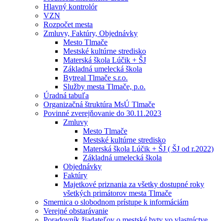
Hlavný kontrolór
VZN
Rozpočet mesta
Zmluvy, Faktúry, Objednávky
Mesto Tlmače
Mestské kultúrne stredisko
Materská škola Lúčik + ŠJ
Základná umelecká škola
Bytreal Tlmače s.r.o.
Služby mesta Tlmače, p.o.
Úradná tabuľa
Organizačná štruktúra MsÚ Tlmače
Povinné zverejňovanie do 30.11.2023
Zmluvy
Mesto Tlmače
Mestské kultúrne stredisko
Materská škola Lúčik + ŠJ ( ŠJ od r.2022)
Základná umelecká škola
Objednávky
Faktúry
Majetkové priznania za všetky dostupné roky
všetkých primátorov mesta Tlmače
Smernica o slobodnom prístupe k informáciám
Verejné obstarávanie
Poradovník žiadateľov o mestské byty vo vlastníctve