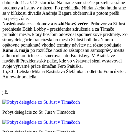
datuje do 11. až 12. storočia. Na hrade sme si ešte pozreli sakrálne
predmety a listiny v múzeu. Po prehliadke Nitrianskeho hradu sme
sa v blízkosti divadla Andreja Bagara občerstvili a potom prešli
po pešej zóne.
Nasledovala cesta domov a
rozlúčkový večer
. Príhovor za St.Just
predniesla Edith Lobby - prezidentka združenia a za Tlmače
primátor mesta, ktorý hosťom odovzdal spomienkové predmety. Zo
strany delegácie francúzskeho mesta St.Just boli tlmačanom
opätovne ponúknuté vhodné termíny návštev na rôzne podujatia.
Ráno 3. mája
po rozlúčke hostí so zástupcami samosprávy mesta
a tlmočníkou ich cesta smerovala do Bratislavy. V Bratislave
navštívili Prezidenstský palác, kde vo výstavnej sieni vystavoval
svoje výtvarné práce tlmačan Fero Paluška.
15,30 - Letisko Milana Rastislava Štefánika - odlet do Francúzska.
Au revoir priatelia.
j.ž.
Pobyt delegácie zo St. Just v Tlmačoch