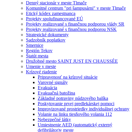
Denný stacionár v meste Tlmače
Komunitné centrum "pri šampusárni" v meste Tlmače
Etický kódex zamestnanca
Projekty spolufinancované EÚ
Projekty realizované s finančnou podporou vlády SR
Projekty realizované s finančnou podporou NSK
Strategické dokumenty
Sadzobník poplatkov
Smernice
Región Tekov
Štatút mesta
Družobné mesto SAINT JUST EN CHAUSSÉE
Umenie v meste
Krízové riadenie
Pripravenosť na krízové situácie
Varovné signály
Evakuácia
Evakuačná batožina
Základné potraviny núdzového balíka
Poskytovanie prvej predlekárskej pomoci
Improvizované prostriedky individuálnej ochrany
Volanie na linku tiesňového volania 112
Nebezpečné látky
Umiestnenie AED (automatický externý
defibrilátor)v meste