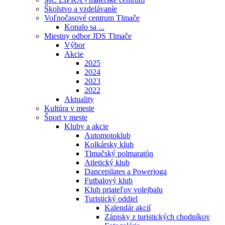
Školstvo a vzdelávaníe
Voľnočasové centrum Tlmače
Konalo sa ...
Miestny odbor JDS Tlmače
Výbor
Akcie
2025
2024
2023
2022
Aktuality
Kultúra v meste
Šport v meste
Kluby a akcie
Automotoklub
Kolkársky klub
Tlmačský polmaratón
Atletický klub
Dancepilates a Powerjoga
Futbalový klub
Klub priateľov volejbalu
Turistický oddiel
Kalendár akcií
Zápisky z turistických chodníkov