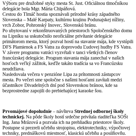
Výboru pre družobné styky mesta St. Just. Oficiálnou tlmočníkou
delegácie bola Mgr. Mária Chlpáňová.
Cestou do Tlmáč hostia spoznávali prírodné krásy západného
Slovenska – Malé Karpaty, kultúrnu krajinu Podunajskej nížiny,
vrch Zobor, Pohronský Inovec, Slovenskú bránu.
Po ubytovaní v rekonštruovaných priestoroch Spoločenského domu
na Lipníku sa uskutočnilo neoficiálne privítanie delegácie
primátorom mesta, ktorý pozval hostí na stavanie mája, kde vystúpili
DFS Plamienok a FS Vatra za doprovodu Ľudovej hudby FS Vatra.
V závere programu vatráci vyzvŕtali v tanci všetkých členov
francúzskej delegácie. Program stavania mája zanechal v našich
hosťoch veľký zážitok, keďže takáto tradícia sa vo Francúzsku
neudržiava.
Nasledovala večera v penzióne Lipa za prítomnosti zástupcov
mesta. Po večeri sme spoločne s našimi hosťami zavítali medzi
účastníkov Divadelných dní pod Slovenskou bránou, kde sa
bezprostredne zapojili do prebiehajúcej karaoke šou.
Prvomájové dopoludnie
– návšteva
Strednej odbornej školy
technickej.
Na pôde školy hostí srdečne privítala riaditeľka SOŠt
Ing. Jana Mrázová a pozvala ich na prehliadku priestorov školy.
Postupne si prezreli učebňu strojopisu, elektrotechniky, výpočtovej
techniky, prednáškovú miestnosť, klasickú učebňu a posilňovňu.