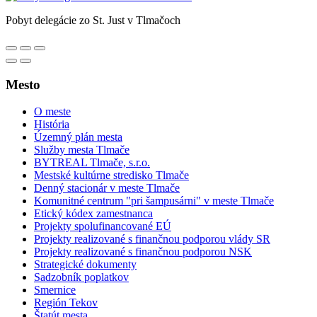
Pobyt delegácie zo St. Just v Tlmačoch
Mesto
O meste
História
Územný plán mesta
Služby mesta Tlmače
BYTREAL Tlmače, s.r.o.
Mestské kultúrne stredisko Tlmače
Denný stacionár v meste Tlmače
Komunitné centrum "pri šampusárni" v meste Tlmače
Etický kódex zamestnanca
Projekty spolufinancované EÚ
Projekty realizované s finančnou podporou vlády SR
Projekty realizované s finančnou podporou NSK
Strategické dokumenty
Sadzobník poplatkov
Smernice
Región Tekov
Štatút mesta