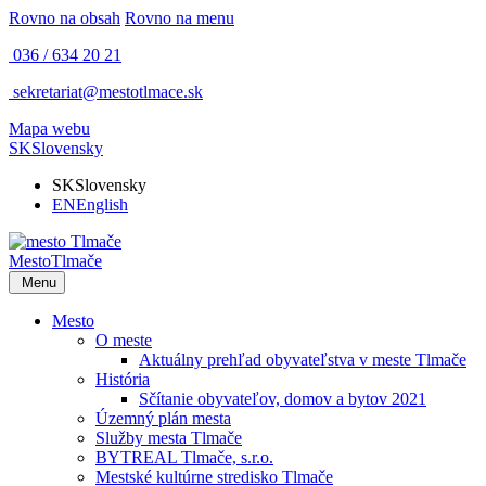
Rovno na obsah
Rovno na menu
036 / 634 20 21
sekretariat@mestotlmace.sk
Mapa webu
SK
Slovensky
SK
Slovensky
EN
English
Mesto
Tlmače
Menu
Mesto
O meste
Aktuálny prehľad obyvateľstva v meste Tlmače
História
Sčítanie obyvateľov, domov a bytov 2021
Územný plán mesta
Služby mesta Tlmače
BYTREAL Tlmače, s.r.o.
Mestské kultúrne stredisko Tlmače