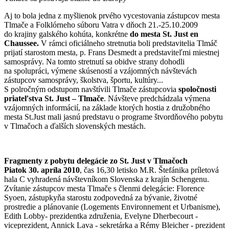
Aj to bola jedna z myšlienok prvého vycestovania zástupcov mesta
Tlmače a Folklórneho súboru Vatra v dňoch 21.-25.10.2009
do krajiny galského kohúta, konkrétne
do mesta St. Just en
Chaussee.
V rámci oficiálneho stretnutia boli predstavitelia Tlmáč
prijatí starostom mesta, p. Frans Desmedt a predstaviteľmi miestnej
samosprávy. Na tomto stretnutí sa obidve strany dohodli
na spolupráci, výmene skúseností a vzájomných návštevách
zástupcov samosprávy, školstva, športu, kultúry...
S polročným odstupom navštívili Tlmače zástupcovia
spoločnosti
priateľstva St. Just – Tlmače
. Návšteve predchádzala výmena
vzájomných informácií, na základe ktorých hostia z družobného
mesta St.Just mali jasnú predstavu o programe štvordňového pobytu
v Tlmačoch a ďalších slovenských mestách.
Fragmenty z pobytu delegácie zo St. Just v Tlmačoch
Piatok 30. apríla 2010
, čas 16,30 letisko M.R. Štefánika príletová
hala C vyhradená návštevníkom Slovenska z krajín Schengenu.
Zvítanie zástupcov mesta Tlmače s členmi delegácie: Florence
Syoen, zástupkyňa starostu zodpovedná za bývanie, životné
prostredie a plánovanie (Logements Environnement et Urbanisme),
Edith Lobby- prezidentka združenia, Evelyne Dherbecourt -
viceprezident, Annick Lava - sekretárka a Rémy Bleicher - prezident