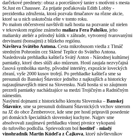
darčekové predmety: obraz a porcelánový tanier s motívmi s mesta
St.Just en Chaussee. Za prijatie poďakovala Edith Lobby -
prezidentka združenia, ktorá pozvala tlmačanov na rôzne akcie,
ktoré sa u nich uskutočnia ešte v tomto roku.
Po malom občerstvení navštívili naši hostia na pozvanie už nielen
v tekovskom regióne známeho
maliara Fera Palušku
, jeho
maliarsky ateliér a prírodný kútik v záhrade, vytvorený tvarovanými
drevinami (bonsajmi) z blízkeho regiónu.
Návšteva Svätého Antona.
Cesta mikrobusom viedla z Tlmáč
stredným Pohroním cez Sklené Teplice do Svätého Antona.
Nasledovala prehliadka kaštieľa Svätý Anton - Národnej kultúrnej
pamiatky, ktorý dnes slúži ako múzeum. Hostí zaujala nezvyčajná
časová symbolika stavby, pôvodné interiéry, expozície loveckých
zbraní, vyše 2000 kusov trofejí. Po prehliadke kaštieľa sme sa
presunuli do Banskej Štiavnice jedného z najkrajších a historicky
najzaujímavejších miest na Slovensku. Naši hostia si so záujmom
prezreli pamiatky nachádzajúce sa medzi Trojičným a Radničným
námestím.
Nasýtení dojmami z historického klenotu Slovenska –
Banskej
Štiavnice
, sme sa presunuli dolinami Štiavnických vrchov smerom
na JZ do obce Žemberovce, kde sme pre hostí pripravili posedenie
pri domácich špecialitách slovenskej kuchyne. Najprv sme
absolvovali zaujímavú prehliadku vínnej pivnice vykopanú
do tufového podložia. Sprievodcom bol
hostiteľ - mladý
vinohradník Martin Kúdeľa z Čajkova
, ktorý návštevníkov