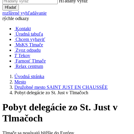
Hľadaný výraz
Hľadať
rozšírené vyhľadávanie
rýchle odkazy
Kontakt
Úradná tabuľa
Chcem vybaviť
MsKS Tlmače
Zvoz odpadu
T
Tekov
Farnosť Tlmače
Relax centrum
Úvodná stránka
Mesto
Družobné mesto SAINT JUST EN CHAUSSÉE
Pobyt delegácie zo St. Just v Tlmačoch
Pobyt delegácie zo St. Just v
Tlmačoch
Tlmače sa posúvajú bližšie do Európy