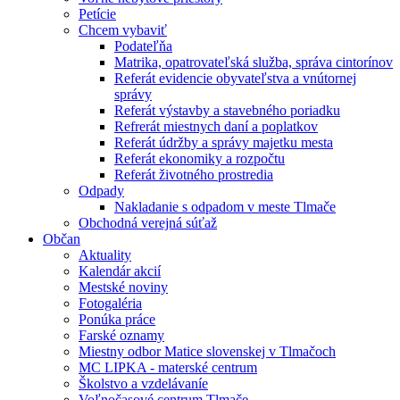
Petície
Chcem vybaviť
Podateľňa
Matrika, opatrovateľská služba, správa cintorínov
Referát evidencie obyvateľstva a vnútornej
správy
Referát výstavby a stavebného poriadku
Refrerát miestnych daní a poplatkov
Referát údržby a správy majetku mesta
Referát ekonomiky a rozpočtu
Referát životného prostredia
Odpady
Nakladanie s odpadom v meste Tlmače
Obchodná verejná súťaž
Občan
Aktuality
Kalendár akcií
Mestské noviny
Fotogaléria
Ponúka práce
Farské oznamy
Miestny odbor Matice slovenskej v Tlmačoch
MC LIPKA - materské centrum
Školstvo a vzdelávaníe
Voľnočasové centrum Tlmače