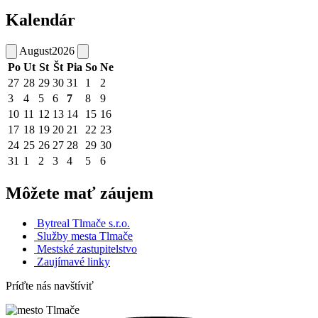
Kalendár
August
2026
Po
Ut
St
Št
Pia
So
Ne
27
28
29
30
31
1
2
3
4
5
6
7
8
9
10
11
12
13
14
15
16
17
18
19
20
21
22
23
24
25
26
27
28
29
30
31
1
2
3
4
5
6
Môžete mať záujem
Bytreal Tlmače s.r.o.
Služby mesta Tlmače
Mestské zastupitelstvo
Zaujímavé linky
Príďte nás navštíviť