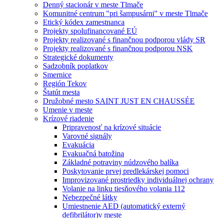
Denný stacionár v meste Tlmače
Komunitné centrum "pri šampusárni" v meste Tlmače
Etický kódex zamestnanca
Projekty spolufinancované EÚ
Projekty realizované s finančnou podporou vlády SR
Projekty realizované s finančnou podporou NSK
Strategické dokumenty
Sadzobník poplatkov
Smernice
Región Tekov
Štatút mesta
Družobné mesto SAINT JUST EN CHAUSSÉE
Umenie v meste
Krízové riadenie
Pripravenosť na krízové situácie
Varovné signály
Evakuácia
Evakuačná batožina
Základné potraviny núdzového balíka
Poskytovanie prvej predlekárskej pomoci
Improvizované prostriedky individuálnej ochrany
Volanie na linku tiesňového volania 112
Nebezpečné látky
Umiestnenie AED (automatický externý
defibrilátor)v meste