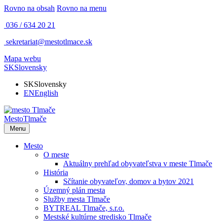
Rovno na obsah
Rovno na menu
036 / 634 20 21
sekretariat@mestotlmace.sk
Mapa webu
SK
Slovensky
SK
Slovensky
EN
English
Mesto
Tlmače
Menu
Mesto
O meste
Aktuálny prehľad obyvateľstva v meste Tlmače
História
Sčítanie obyvateľov, domov a bytov 2021
Územný plán mesta
Služby mesta Tlmače
BYTREAL Tlmače, s.r.o.
Mestské kultúrne stredisko Tlmače