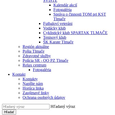
SVIŠTE
Kalendár akcií
Fotogaléria
Správa o činnosti TOM pri KST
Tlmače
Futbaloví veteráni
Vodácky klub
Cyklistický klub SPARTAK TLMAČE
Tenisový klub
ŠK Karate Tlmače
Región aktuálne
Pošta Tlmače
Zdravotné služby
Polícia SR - OO PZ Tlmače
Relax centrum
Fotogaléria
Kontakt
Kontakty
Napíšte nám
Horúca linka
Zaujímavé linky
Ochrana osobných údajov
Hľadaný výraz
Hľadať