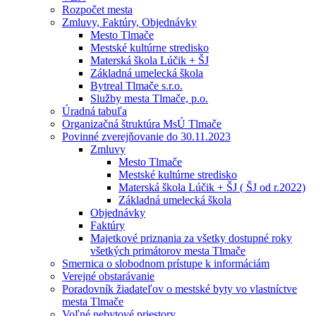
Rozpočet mesta
Zmluvy, Faktúry, Objednávky
Mesto Tlmače
Mestské kultúrne stredisko
Materská škola Lúčik + ŠJ
Základná umelecká škola
Bytreal Tlmače s.r.o.
Služby mesta Tlmače, p.o.
Úradná tabuľa
Organizačná štruktúra MsÚ Tlmače
Povinné zverejňovanie do 30.11.2023
Zmluvy
Mesto Tlmače
Mestské kultúrne stredisko
Materská škola Lúčik + ŠJ ( ŠJ od r.2022)
Základná umelecká škola
Objednávky
Faktúry
Majetkové priznania za všetky dostupné roky
všetkých primátorov mesta Tlmače
Smernica o slobodnom prístupe k informáciám
Verejné obstarávanie
Poradovník žiadateľov o mestské byty vo vlastníctve
mesta Tlmače
Voľné nebytové priestory