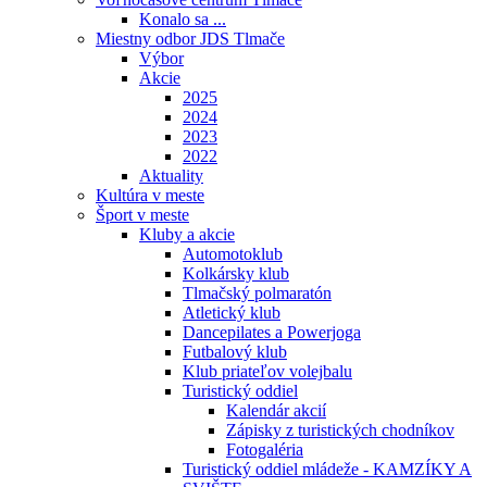
Konalo sa ...
Miestny odbor JDS Tlmače
Výbor
Akcie
2025
2024
2023
2022
Aktuality
Kultúra v meste
Šport v meste
Kluby a akcie
Automotoklub
Kolkársky klub
Tlmačský polmaratón
Atletický klub
Dancepilates a Powerjoga
Futbalový klub
Klub priateľov volejbalu
Turistický oddiel
Kalendár akcií
Zápisky z turistických chodníkov
Fotogaléria
Turistický oddiel mládeže - KAMZÍKY A