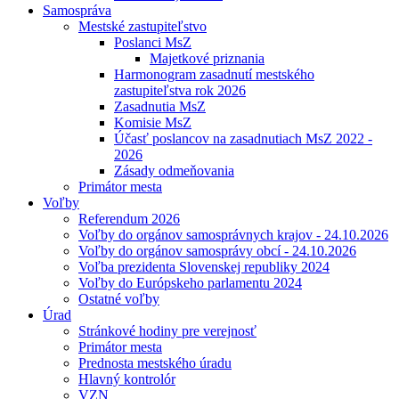
Samospráva
Mestské zastupiteľstvo
Poslanci MsZ
Majetkové priznania
Harmonogram zasadnutí mestského
zastupiteľstva rok 2026
Zasadnutia MsZ
Komisie MsZ
Účasť poslancov na zasadnutiach MsZ 2022 -
2026
Zásady odmeňovania
Primátor mesta
Voľby
Referendum 2026
Voľby do orgánov samosprávnych krajov - 24.10.2026
Voľby do orgánov samosprávy obcí - 24.10.2026
Voľba prezidenta Slovenskej republiky 2024
Voľby do Európskeho parlamentu 2024
Ostatné voľby
Úrad
Stránkové hodiny pre verejnosť
Primátor mesta
Prednosta mestského úradu
Hlavný kontrolór
VZN