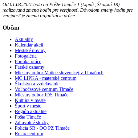
Od 01.03.2021 bola na Pošte Tlmače 1 (Lipník, Školská 18)
realizovaná zmena hodín pre verejnosť.
Dôvodom zmeny hodín pre
verejnosť je zmena organizácie práce.
Občan
Aktuality
Kalendár akcií
Mestské noviny
Fotogaléria
Ponúka práce
Farské oznamy
Miestny odbor Matice slovenskej v Tlmačoch
MC LIPKA - materské centrum
Školstvo a vzdelávaníe
Voľnočasové centrum Tlmače
Miestny odbor JDS Tlmače
Kultúra v meste
Šport v meste
Región aktuálne
Pošta Tlmače
Zdravotné služby
Polícia SR - OO PZ Tlmače
Relax centrum