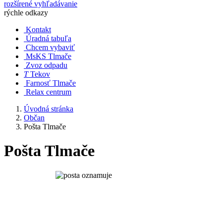
rozšírené vyhľadávanie
rýchle odkazy
Kontakt
Úradná tabuľa
Chcem vybaviť
MsKS Tlmače
Zvoz odpadu
T
Tekov
Farnosť Tlmače
Relax centrum
Úvodná stránka
Občan
Pošta Tlmače
Pošta Tlmače