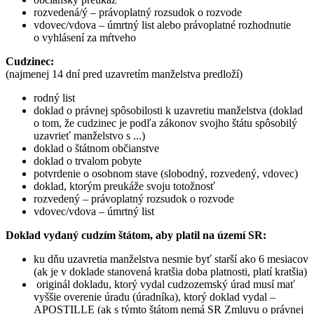
rozvedená/ý – právoplatný rozsudok o rozvode
vdovec/vdova – úmrtný list alebo právoplatné rozhodnutie
o vyhlásení za mŕtveho
Cudzinec:
(najmenej 14 dní pred uzavretím manželstva predloží)
rodný list
doklad o právnej spôsobilosti k uzavretiu manželstva (doklad
o tom, že cudzinec je podľa zákonov svojho štátu spôsobilý
uzavrieť manželstvo s ...)
doklad o štátnom občianstve
doklad o trvalom pobyte
potvrdenie o osobnom stave (slobodný, rozvedený, vdovec)
doklad, ktorým preukáže svoju totožnosť
rozvedený – právoplatný rozsudok o rozvode
vdovec/vdova – úmrtný list
Doklad vydaný cudzím štátom, aby platil na území SR:
ku dňu uzavretia manželstva nesmie byť starší ako 6 mesiacov
(ak je v doklade stanovená kratšia doba platnosti, platí kratšia)
originál dokladu, ktorý vydal cudzozemský úrad musí mať
vyššie overenie úradu (úradníka), ktorý doklad vydal –
APOSTILLE (ak s týmto štátom nemá SR Zmluvu o právnej