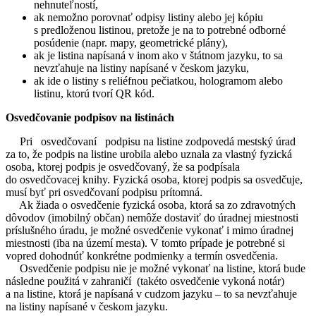
nehnuteľností,
ak nemožno porovnať odpisy listiny alebo jej kópiu
s predloženou listinou, pretože je na to potrebné odborné
posúdenie (napr. mapy, geometrické plány),
ak je listina napísaná v inom ako v štátnom jazyku, to sa
nevzťahuje na listiny napísané v českom jazyku,
ak ide o listiny s reliéfnou pečiatkou, hologramom alebo
listinu, ktorú tvorí QR kód.
Osvedčovanie podpisov na listinách
Pri osvedčovaní podpisu na listine zodpovedá mestský úrad
za to, že podpis na listine urobila alebo uznala za vlastný fyzická
osoba, ktorej podpis je osvedčovaný, že sa podpísala
do osvedčovacej knihy. Fyzická osoba, ktorej podpis sa osvedčuje,
musí byť pri osvedčovaní podpisu prítomná.
Ak žiada o osvedčenie fyzická osoba, ktorá sa zo zdravotných
dôvodov (imobilný občan) nemôže dostaviť do úradnej miestnosti
príslušného úradu, je možné osvedčenie vykonať i mimo úradnej
miestnosti (iba na území mesta). V tomto prípade je potrebné si
vopred dohodnúť konkrétne podmienky a termín osvedčenia.
Osvedčenie podpisu nie je možné vykonať na listine, ktorá bude
následne použitá v zahraničí (takéto osvedčenie vykoná notár)
a na listine, ktorá je napísaná v cudzom jazyku – to sa nevzťahuje
na listiny napísané v českom jazyku.