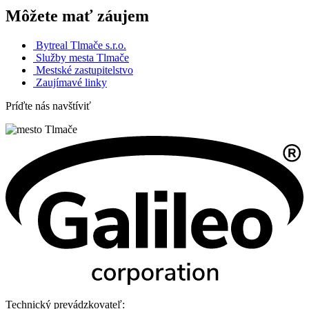
Môžete mať záujem
Bytreal Tlmače s.r.o.
Služby mesta Tlmače
Mestské zastupitelstvo
Zaujímavé linky
Príďte nás navštíviť
Technický prevádzkovateľ: