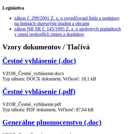
Legislatíva
zákon č. 299/2001 Z. z. o osvedčovaní listín a podpisov
na listinách okresnými úradmi a obcami
zákon NR SR č. 145/1995 Z. z. o správnych poplatkoch
v znení neskorších zmien a doplnkov
Vzory dokumentov / Tlačivá
Čestné vyhlásenie (.doc)
VZOR_Čestné_vyhlásenie.docx
Typ súboru: DOCX dokument, Veľkosť: 18,1 kB
Čestné vyhlásenie (.pdf)
VZOR_Čestné_vyhlásenie.pdf
Typ súboru: PDF dokument, Veľkosť: 87,64 kB
Generálne plnomocenstvo (.doc)