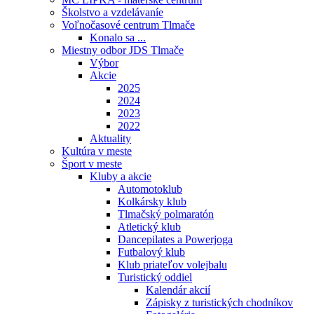
Školstvo a vzdelávaníe
Voľnočasové centrum Tlmače
Konalo sa ...
Miestny odbor JDS Tlmače
Výbor
Akcie
2025
2024
2023
2022
Aktuality
Kultúra v meste
Šport v meste
Kluby a akcie
Automotoklub
Kolkársky klub
Tlmačský polmaratón
Atletický klub
Dancepilates a Powerjoga
Futbalový klub
Klub priateľov volejbalu
Turistický oddiel
Kalendár akcií
Zápisky z turistických chodníkov