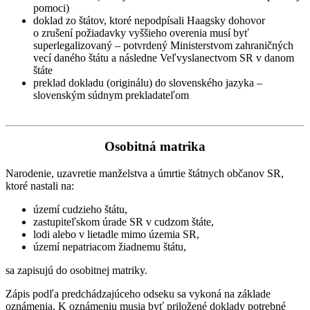
pomoci)
doklad zo štátov, ktoré nepodpísali Haagsky dohovor
o zrušení požiadavky vyššieho overenia musí byť
superlegalizovaný – potvrdený Ministerstvom zahraničných
vecí daného štátu a následne Veľvyslanectvom SR v danom
štáte
preklad dokladu (originálu) do slovenského jazyka –
slovenským súdnym prekladateľom
Osobitná matrika
Narodenie, uzavretie manželstva a úmrtie štátnych občanov SR,
ktoré nastali na:
území cudzieho štátu,
zastupiteľskom úrade SR v cudzom štáte,
lodi alebo v lietadle mimo územia SR,
území nepatriacom žiadnemu štátu,
sa zapisujú do osobitnej matriky.
Zápis podľa predchádzajúceho odseku sa vykoná na základe
oznámenia. K oznámeniu musia byť priložené doklady potrebné