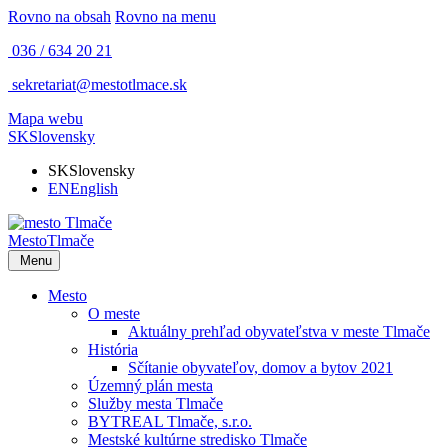
Rovno na obsah
Rovno na menu
036 / 634 20 21
sekretariat@mestotlmace.sk
Mapa webu
SK
Slovensky
SK
Slovensky
EN
English
Mesto
Tlmače
Menu
Mesto
O meste
Aktuálny prehľad obyvateľstva v meste Tlmače
História
Sčítanie obyvateľov, domov a bytov 2021
Územný plán mesta
Služby mesta Tlmače
BYTREAL Tlmače, s.r.o.
Mestské kultúrne stredisko Tlmače