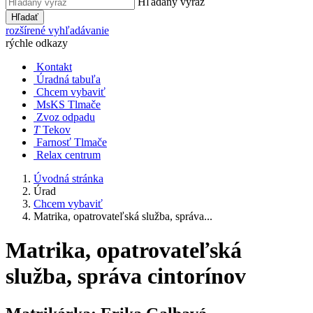
Hľadaný výraz
Hľadať
rozšírené vyhľadávanie
rýchle odkazy
Kontakt
Úradná tabuľa
Chcem vybaviť
MsKS Tlmače
Zvoz odpadu
T
Tekov
Farnosť Tlmače
Relax centrum
Úvodná stránka
Úrad
Chcem vybaviť
Matrika, opatrovateľská služba, správa...
Matrika, opatrovateľská
služba, správa cintorínov