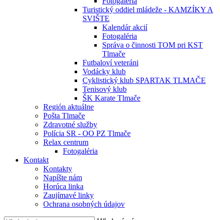
Fotogaléria
Turistický oddiel mládeže - KAMZÍKY A
SVIŠTE
Kalendár akcií
Fotogaléria
Správa o činnosti TOM pri KST
Tlmače
Futbaloví veteráni
Vodácky klub
Cyklistický klub SPARTAK TLMAČE
Tenisový klub
ŠK Karate Tlmače
Región aktuálne
Pošta Tlmače
Zdravotné služby
Polícia SR - OO PZ Tlmače
Relax centrum
Fotogaléria
Kontakt
Kontakty
Napíšte nám
Horúca linka
Zaujímavé linky
Ochrana osobných údajov