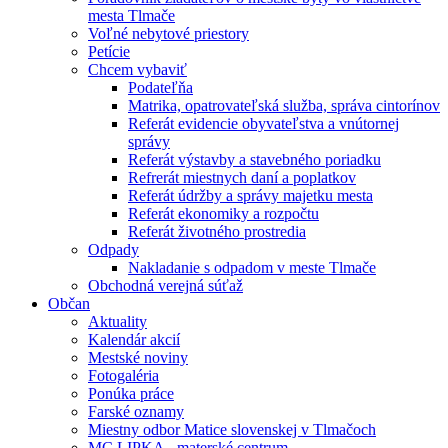
mesta Tlmače
Voľné nebytové priestory
Petície
Chcem vybaviť
Podateľňa
Matrika, opatrovateľská služba, správa cintorínov
Referát evidencie obyvateľstva a vnútornej
správy
Referát výstavby a stavebného poriadku
Refrerát miestnych daní a poplatkov
Referát údržby a správy majetku mesta
Referát ekonomiky a rozpočtu
Referát životného prostredia
Odpady
Nakladanie s odpadom v meste Tlmače
Obchodná verejná súťaž
Občan
Aktuality
Kalendár akcií
Mestské noviny
Fotogaléria
Ponúka práce
Farské oznamy
Miestny odbor Matice slovenskej v Tlmačoch
MC LIPKA - materské centrum