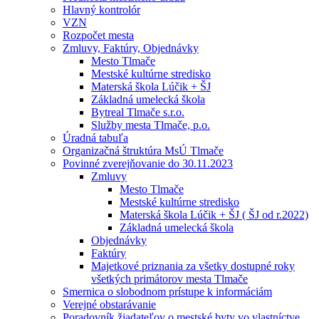
Hlavný kontrolór
VZN
Rozpočet mesta
Zmluvy, Faktúry, Objednávky
Mesto Tlmače
Mestské kultúrne stredisko
Materská škola Lúčik + ŠJ
Základná umelecká škola
Bytreal Tlmače s.r.o.
Služby mesta Tlmače, p.o.
Úradná tabuľa
Organizačná štruktúra MsÚ Tlmače
Povinné zverejňovanie do 30.11.2023
Zmluvy
Mesto Tlmače
Mestské kultúrne stredisko
Materská škola Lúčik + ŠJ ( ŠJ od r.2022)
Základná umelecká škola
Objednávky
Faktúry
Majetkové priznania za všetky dostupné roky
všetkých primátorov mesta Tlmače
Smernica o slobodnom prístupe k informáciám
Verejné obstarávanie
Poradovník žiadateľov o mestské byty vo vlastníctve