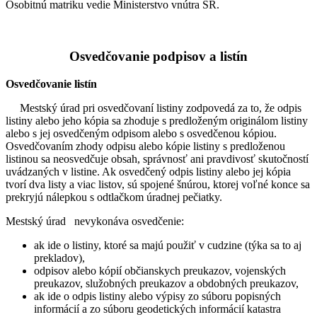
Osobitnú matriku vedie Ministerstvo vnútra SR.
Osvedčovanie podpisov a listín
Osvedčovanie listín
Mestský úrad pri osvedčovaní listiny zodpovedá za to, že odpis
listiny alebo jeho kópia sa zhoduje s predloženým originálom listiny
alebo s jej osvedčeným odpisom alebo s osvedčenou kópiou.
Osvedčovaním zhody odpisu alebo kópie listiny s predloženou
listinou sa neosvedčuje obsah, správnosť ani pravdivosť skutočností
uvádzaných v listine. Ak osvedčený odpis listiny alebo jej kópia
tvorí dva listy a viac listov, sú spojené šnúrou, ktorej voľné konce sa
prekryjú nálepkou s odtlačkom úradnej pečiatky.
Mestský úrad nevykonáva osvedčenie:
ak ide o listiny, ktoré sa majú použiť v cudzine (týka sa to aj
prekladov),
odpisov alebo kópií občianskych preukazov, vojenských
preukazov, služobných preukazov a obdobných preukazov,
ak ide o odpis listiny alebo výpisy zo súboru popisných
informácií a zo súboru geodetických informácií katastra