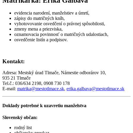
Matrikárka: Erika Galbavá
evidencia narodení, manželstiev a úmrtí,
zápisy do matričných kníh,
vyhotovovanie osvedčení o právnej spôsobilosti,
zmeny mena a priezviska,
oznamovacia povinnosť o matričných udalostiach,
osvedčenie listín a podpisov.
Kontakt:
Adresa: Mestský úrad Tlmače, Námestie odborárov 10,
935 21 Tlmače
Tel.č.: 036/634 2198, 0908 730 178
E-mail:
matrika@mestotlmace.sk
,
erika.galbava@mestotlmace.sk
Doklady potrebné k uzavretiu manželstva
Slovenský občan:
rodný list
občiansky preukaz