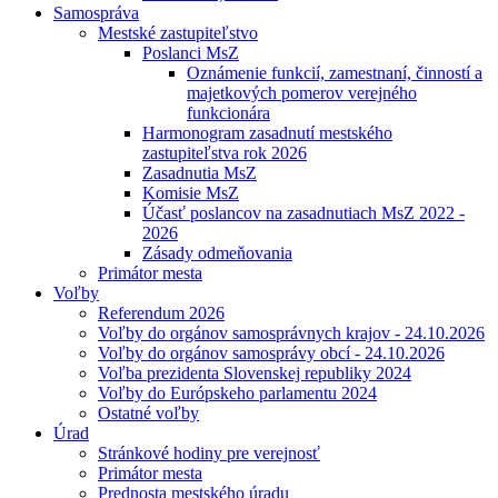
Samospráva
Mestské zastupiteľstvo
Poslanci MsZ
Oznámenie funkcií, zamestnaní, činností a
majetkových pomerov verejného
funkcionára
Harmonogram zasadnutí mestského
zastupiteľstva rok 2026
Zasadnutia MsZ
Komisie MsZ
Účasť poslancov na zasadnutiach MsZ 2022 -
2026
Zásady odmeňovania
Primátor mesta
Voľby
Referendum 2026
Voľby do orgánov samosprávnych krajov - 24.10.2026
Voľby do orgánov samosprávy obcí - 24.10.2026
Voľba prezidenta Slovenskej republiky 2024
Voľby do Európskeho parlamentu 2024
Ostatné voľby
Úrad
Stránkové hodiny pre verejnosť
Primátor mesta
Prednosta mestského úradu