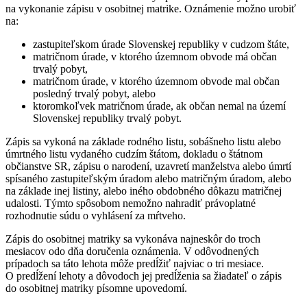
na vykonanie zápisu v osobitnej matrike. Oznámenie možno urobiť
na:
zastupiteľskom úrade Slovenskej republiky v cudzom štáte,
matričnom úrade, v ktorého územnom obvode má občan
trvalý pobyt,
matričnom úrade, v ktorého územnom obvode mal občan
posledný trvalý pobyt, alebo
ktoromkoľvek matričnom úrade, ak občan nemal na území
Slovenskej republiky trvalý pobyt.
Zápis sa vykoná na základe rodného listu, sobášneho listu alebo
úmrtného listu vydaného cudzím štátom, dokladu o štátnom
občianstve SR, zápisu o narodení, uzavretí manželstva alebo úmrtí
spísaného zastupiteľským úradom alebo matričným úradom, alebo
na základe inej listiny, alebo iného obdobného dôkazu matričnej
udalosti. Týmto spôsobom nemožno nahradiť právoplatné
rozhodnutie súdu o vyhlásení za mŕtveho.
Zápis do osobitnej matriky sa vykonáva najneskôr do troch
mesiacov odo dňa doručenia oznámenia. V odôvodnených
prípadoch sa táto lehota môže predĺžiť najviac o tri mesiace.
O predĺžení lehoty a dôvodoch jej predĺženia sa žiadateľ o zápis
do osobitnej matriky písomne upovedomí.