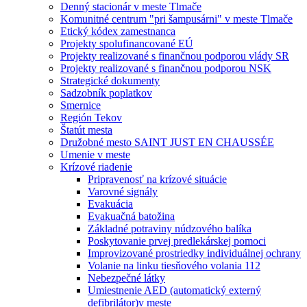
Denný stacionár v meste Tlmače
Komunitné centrum "pri šampusárni" v meste Tlmače
Etický kódex zamestnanca
Projekty spolufinancované EÚ
Projekty realizované s finančnou podporou vlády SR
Projekty realizované s finančnou podporou NSK
Strategické dokumenty
Sadzobník poplatkov
Smernice
Región Tekov
Štatút mesta
Družobné mesto SAINT JUST EN CHAUSSÉE
Umenie v meste
Krízové riadenie
Pripravenosť na krízové situácie
Varovné signály
Evakuácia
Evakuačná batožina
Základné potraviny núdzového balíka
Poskytovanie prvej predlekárskej pomoci
Improvizované prostriedky individuálnej ochrany
Volanie na linku tiesňového volania 112
Nebezpečné látky
Umiestnenie AED (automatický externý
defibrilátor)v meste