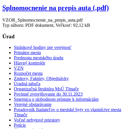
Splnomocnenie na prepis auta (.pdf)
VZOR_Splnomocnenie_na_prepis_auta.pdf
Typ súboru: PDF dokument, Veľkosť: 92,12 kB
Úrad
Stránkové hodiny pre verejnosť
Primátor mesta
Prednosta mestského úradu
Hlavný kontrolór
VZN
Rozpočet mesta
Zmluvy, Faktúry, Objednávky
Úradná tabuľa
Organizačná štruktúra MsÚ Tlmače
Povinné zverejňovanie do 30.11.2023
Smernica o slobodnom prístupe k informáciám
Verejné obstarávanie
Poradovník žiadateľov o mestské byty vo vlastníctve mesta
Tlmače
Voľné nebytové priestory
Petície