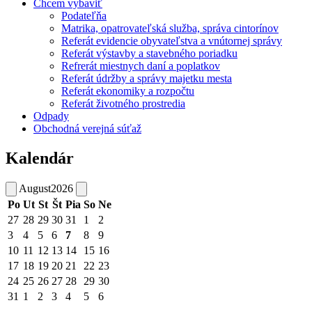
Chcem vybaviť
Podateľňa
Matrika, opatrovateľská služba, správa cintorínov
Referát evidencie obyvateľstva a vnútornej správy
Referát výstavby a stavebného poriadku
Refrerát miestnych daní a poplatkov
Referát údržby a správy majetku mesta
Referát ekonomiky a rozpočtu
Referát životného prostredia
Odpady
Obchodná verejná súťaž
Kalendár
August
2026
Po
Ut
St
Št
Pia
So
Ne
27
28
29
30
31
1
2
3
4
5
6
7
8
9
10
11
12
13
14
15
16
17
18
19
20
21
22
23
24
25
26
27
28
29
30
31
1
2
3
4
5
6