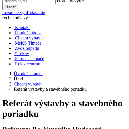
Hľadaný výraz
Hľadať
rozšírené vyhľadávanie
rýchle odkazy
Kontakt
Úradná tabuľa
Chcem vybaviť
MsKS Tlmače
Zvoz odpadu
T
Tekov
Farnosť Tlmače
Relax centrum
Úvodná stránka
Úrad
Chcem vybaviť
Referát výstavby a stavebného poriadku
Referát výstavby a stavebného
poriadku