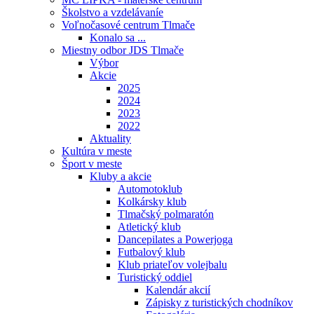
Školstvo a vzdelávaníe
Voľnočasové centrum Tlmače
Konalo sa ...
Miestny odbor JDS Tlmače
Výbor
Akcie
2025
2024
2023
2022
Aktuality
Kultúra v meste
Šport v meste
Kluby a akcie
Automotoklub
Kolkársky klub
Tlmačský polmaratón
Atletický klub
Dancepilates a Powerjoga
Futbalový klub
Klub priateľov volejbalu
Turistický oddiel
Kalendár akcií
Zápisky z turistických chodníkov