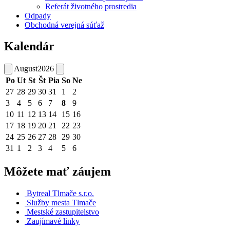
Referát životného prostredia
Odpady
Obchodná verejná súťaž
Kalendár
August
2026
Po
Ut
St
Št
Pia
So
Ne
27
28
29
30
31
1
2
3
4
5
6
7
8
9
10
11
12
13
14
15
16
17
18
19
20
21
22
23
24
25
26
27
28
29
30
31
1
2
3
4
5
6
Môžete mať záujem
Bytreal Tlmače s.r.o.
Služby mesta Tlmače
Mestské zastupitelstvo
Zaujímavé linky