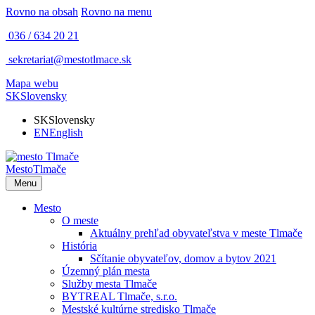
Rovno na obsah
Rovno na menu
036 / 634 20 21
sekretariat@mestotlmace.sk
Mapa webu
SK
Slovensky
SK
Slovensky
EN
English
Mesto
Tlmače
Menu
Mesto
O meste
Aktuálny prehľad obyvateľstva v meste Tlmače
História
Sčítanie obyvateľov, domov a bytov 2021
Územný plán mesta
Služby mesta Tlmače
BYTREAL Tlmače, s.r.o.
Mestské kultúrne stredisko Tlmače