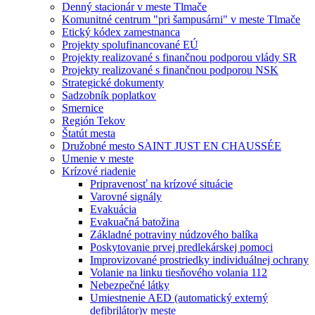
Denný stacionár v meste Tlmače
Komunitné centrum "pri šampusárni" v meste Tlmače
Etický kódex zamestnanca
Projekty spolufinancované EÚ
Projekty realizované s finančnou podporou vlády SR
Projekty realizované s finančnou podporou NSK
Strategické dokumenty
Sadzobník poplatkov
Smernice
Región Tekov
Štatút mesta
Družobné mesto SAINT JUST EN CHAUSSÉE
Umenie v meste
Krízové riadenie
Pripravenosť na krízové situácie
Varovné signály
Evakuácia
Evakuačná batožina
Základné potraviny núdzového balíka
Poskytovanie prvej predlekárskej pomoci
Improvizované prostriedky individuálnej ochrany
Volanie na linku tiesňového volania 112
Nebezpečné látky
Umiestnenie AED (automatický externý
defibrilátor)v meste