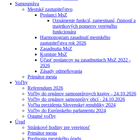
Samospráva
Mestské zastupiteľstvo
Poslanci MsZ
Oznámenie funkcií, zamestnaní, činností a
majetkových pomerov verejného
funkcionára
Harmonogram zasadnutí mestského
zastupiteľstva rok 2026
Zasadnutia MsZ
Komisie MsZ
Účasť poslancov na zasadnutiach MsZ 2022 -
2026
Zásady odmeňovania
Primátor mesta
Voľby
Referendum 2026
Voľby do orgánov samosprávnych krajov - 24.10.2026
Voľby do orgánov samosprávy obcí - 24.10.2026
Voľba prezidenta Slovenskej republiky 2024
Voľby do Európskeho parlamentu 2024
Ostatné voľby
Úrad
Stránkové hodiny pre verejnosť
Primátor mesta
Prednosta mestského úradu