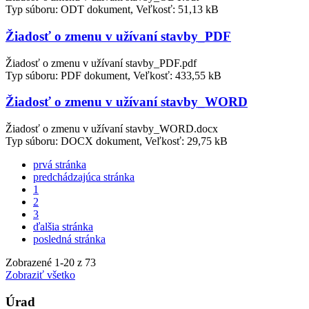
Typ súboru: ODT dokument, Veľkosť: 51,13 kB
Žiadosť o zmenu v užívaní stavby_PDF
Žiadosť o zmenu v užívaní stavby_PDF.pdf
Typ súboru: PDF dokument, Veľkosť: 433,55 kB
Žiadosť o zmenu v užívaní stavby_WORD
Žiadosť o zmenu v užívaní stavby_WORD.docx
Typ súboru: DOCX dokument, Veľkosť: 29,75 kB
prvá stránka
predchádzajúca stránka
1
2
3
ďalšia stránka
posledná stránka
Zobrazené
1
-
20
z 73
Zobraziť všetko
Úrad