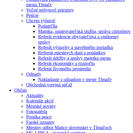
mesta Tlmače
Voľné nebytové priestory
Petície
Chcem vybaviť
Podateľňa
Matrika, opatrovateľská služba, správa cintorínov
Referát evidencie obyvateľstva a vnútornej
správy
Referát výstavby a stavebného poriadku
Refrerát miestnych daní a poplatkov
Referát údržby a správy majetku mesta
Referát ekonomiky a rozpočtu
Referát životného prostredia
Odpady
Nakladanie s odpadom v meste Tlmače
Obchodná verejná súťaž
Občan
Aktuality
Kalendár akcií
Mestské noviny
Fotogaléria
Ponúka práce
Farské oznamy
Miestny odbor Matice slovenskej v Tlmačoch
MC LIPKA - materské centrum