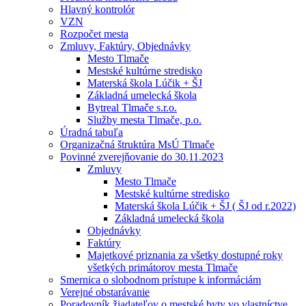
Hlavný kontrolór
VZN
Rozpočet mesta
Zmluvy, Faktúry, Objednávky
Mesto Tlmače
Mestské kultúrne stredisko
Materská škola Lúčik + ŠJ
Základná umelecká škola
Bytreal Tlmače s.r.o.
Služby mesta Tlmače, p.o.
Úradná tabuľa
Organizačná štruktúra MsÚ Tlmače
Povinné zverejňovanie do 30.11.2023
Zmluvy
Mesto Tlmače
Mestské kultúrne stredisko
Materská škola Lúčik + ŠJ ( ŠJ od r.2022)
Základná umelecká škola
Objednávky
Faktúry
Majetkové priznania za všetky dostupné roky
všetkých primátorov mesta Tlmače
Smernica o slobodnom prístupe k informáciám
Verejné obstarávanie
Poradovník žiadateľov o mestské byty vo vlastníctve