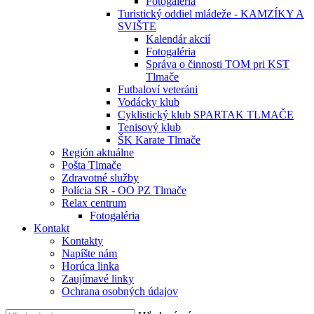
Fotogaléria
Turistický oddiel mládeže - KAMZÍKY A
SVIŠTE
Kalendár akcií
Fotogaléria
Správa o činnosti TOM pri KST
Tlmače
Futbaloví veteráni
Vodácky klub
Cyklistický klub SPARTAK TLMAČE
Tenisový klub
ŠK Karate Tlmače
Región aktuálne
Pošta Tlmače
Zdravotné služby
Polícia SR - OO PZ Tlmače
Relax centrum
Fotogaléria
Kontakt
Kontakty
Napíšte nám
Horúca linka
Zaujímavé linky
Ochrana osobných údajov