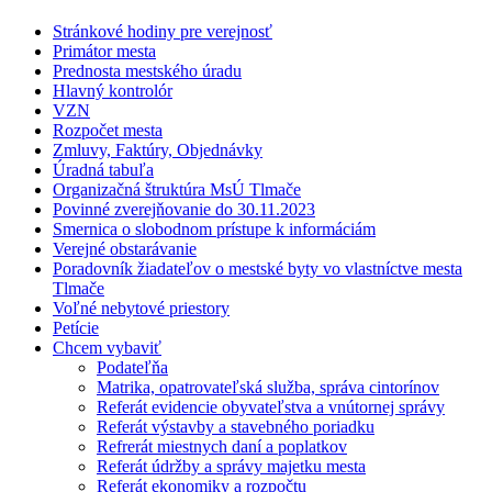
Stránkové hodiny pre verejnosť
Primátor mesta
Prednosta mestského úradu
Hlavný kontrolór
VZN
Rozpočet mesta
Zmluvy, Faktúry, Objednávky
Úradná tabuľa
Organizačná štruktúra MsÚ Tlmače
Povinné zverejňovanie do 30.11.2023
Smernica o slobodnom prístupe k informáciám
Verejné obstarávanie
Poradovník žiadateľov o mestské byty vo vlastníctve mesta
Tlmače
Voľné nebytové priestory
Petície
Chcem vybaviť
Podateľňa
Matrika, opatrovateľská služba, správa cintorínov
Referát evidencie obyvateľstva a vnútornej správy
Referát výstavby a stavebného poriadku
Refrerát miestnych daní a poplatkov
Referát údržby a správy majetku mesta
Referát ekonomiky a rozpočtu