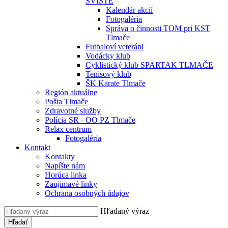
SVIŠTE
Kalendár akcií
Fotogaléria
Správa o činnosti TOM pri KST
Tlmače
Futbaloví veteráni
Vodácky klub
Cyklistický klub SPARTAK TLMAČE
Tenisový klub
ŠK Karate Tlmače
Región aktuálne
Pošta Tlmače
Zdravotné služby
Polícia SR - OO PZ Tlmače
Relax centrum
Fotogaléria
Kontakt
Kontakty
Napíšte nám
Horúca linka
Zaujímavé linky
Ochrana osobných údajov
Hľadaný výraz
Hľadať