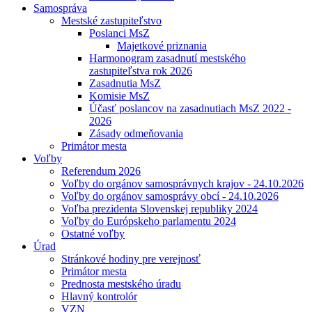
Samospráva
Mestské zastupiteľstvo
Poslanci MsZ
Majetkové priznania
Harmonogram zasadnutí mestského
zastupiteľstva rok 2026
Zasadnutia MsZ
Komisie MsZ
Účasť poslancov na zasadnutiach MsZ 2022 -
2026
Zásady odmeňovania
Primátor mesta
Voľby
Referendum 2026
Voľby do orgánov samosprávnych krajov - 24.10.2026
Voľby do orgánov samosprávy obcí - 24.10.2026
Voľba prezidenta Slovenskej republiky 2024
Voľby do Európskeho parlamentu 2024
Ostatné voľby
Úrad
Stránkové hodiny pre verejnosť
Primátor mesta
Prednosta mestského úradu
Hlavný kontrolór
VZN