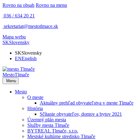
Rovno na obsah
Rovno na menu
036 / 634 20 21
sekretariat@mestotlmace.sk
Mapa webu
SK
Slovensky
SK
Slovensky
EN
English
Mesto
Tlmače
Menu
Mesto
O meste
Aktuálny prehľad obyvateľstva v meste Tlmače
História
Sčítanie obyvateľov, domov a bytov 2021
Územný plán mesta
Služby mesta Tlmače
BYTREAL Tlmače, s.r.o.
Mestské kultúrne stredisko Tlmače