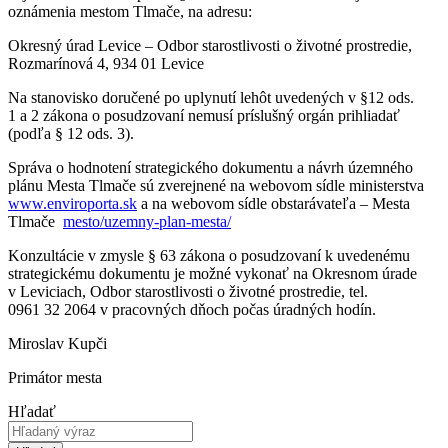
oznámenia mestom Tlmače, na adresu:
Okresný úrad Levice – Odbor starostlivosti o životné prostredie,
Rozmarínová 4, 934 01 Levice
Na stanovisko doručené po uplynutí lehôt uvedených v §12 ods.
1 a 2 zákona o posudzovaní nemusí príslušný orgán prihliadať
(podľa § 12 ods. 3).
Správa o hodnotení strategického dokumentu a návrh územného
plánu Mesta Tlmače sú zverejnené na webovom sídle ministerstva
www.enviroporta.sk
a na webovom sídle obstarávateľa – Mesta
Tlmače
mesto/uzemny-plan-mesta/
Konzultácie v zmysle § 63 zákona o posudzovaní k uvedenému
strategickému dokumentu je možné vykonať na Okresnom úrade
v Leviciach, Odbor starostlivosti o životné prostredie, tel.
0961 32 2064 v pracovných dňoch počas úradných hodín.
Miroslav Kupči
Primátor mesta
Hľadať