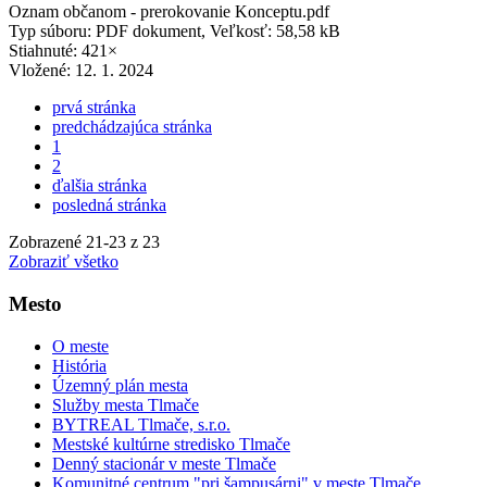
Oznam občanom - prerokovanie Konceptu.pdf
Typ súboru: PDF dokument, Veľkosť: 58,58 kB
Stiahnuté: 421×
Vložené:
12. 1. 2024
prvá stránka
predchádzajúca stránka
1
2
ďalšia stránka
posledná stránka
Zobrazené
21
-
23
z 23
Zobraziť všetko
Mesto
O meste
História
Územný plán mesta
Služby mesta Tlmače
BYTREAL Tlmače, s.r.o.
Mestské kultúrne stredisko Tlmače
Denný stacionár v meste Tlmače
Komunitné centrum "pri šampusárni" v meste Tlmače