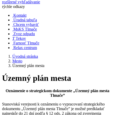
rozšírené vyhľadávanie
rýchle odkazy
Kontakt
Úradná tabuľa
Chcem vybaviť
MsKS Tlmače
Zvoz odpadu
T
Tekov
Farnosť Tlmače
Relax centrum
Úvodná stránka
Mesto
Územný plán mesta
Územný plán mesta
Oznámenie o strategickom dokumente „Územný plán mesta
Tlmače”
Stanoviská verejnosti k oznámeniu o vypracovaní strategického
dokumentu „Územný plán mesta Tlmače” je možné predkladať
najneskôr do 21 dní podľa § 12 ods. 2 zákona od zverejnenia