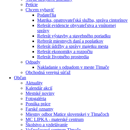
Petície
Chcem vybaviť
Podateľňa
Matrika, opatrovateľská služba, správa cintorínov
Referát evidencie obyvateľstva a vnútornej
správy
Referát výstavby a stavebného poriadku
Refrerát miestnych daní a poplatkov
Referát údržby a správy majetku mesta
Referát ekonomiky a rozpočtu
Referát životného prostredia
Odpady
Nakladanie s odpadom v meste Tlmače
Obchodná verejná súťaž
Občan
Aktuality
Kalendár akcií
Mestské noviny
Fotogaléria
Ponúka práce
Farské oznamy
Miestny odbor Matice slovenskej v Tlmačoch
MC LIPKA - materské centrum
Školstvo a vzdelávaníe
Voľnočasové centrum Tlmače