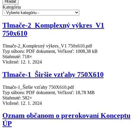
Hľadať
Kategória
Tlmače-2_Komplexný výkres_V1
750x610
Tlmače-2_Komplexný výkres_V1 750x610.pdf
Typ súboru: PDF dokument, Veľkosť: 1008,38 kB
Stiahnuté: 718×
Vložené:
12. 1. 2024
Tlmače-1_Širšie vzťahy 750X610
Tlmače-1_Širšie vzťahy 750X610.pdf
Typ súboru: PDF dokument, Veľkosť: 18,78 MB
Stiahnuté: 582×
Vložené:
12. 1. 2024
Oznam občanom o prerokovaní Konceptu
ÚP