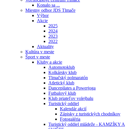
Konalo sa ...
Miestny odbor JDS Tlmače
Výbor
Akcie
2025
2024
2023
2022
Aktuality
Kultúra v meste
Šport v meste
Kluby a akcie
Automotoklub
Kolkársky klub
Tlmačský polmaratón
Atletický klub
Dancepilates a Powerjoga
Futbalový klub
Klub priateľov volejbalu
Turistický oddiel
Kalendár akcií
Zápisky z turistických chodníkov
Fotogaléria
Turistický oddiel mládeže - KAMZÍKY A