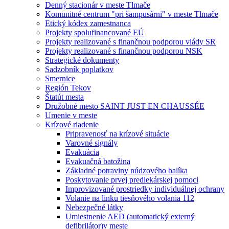
Denný stacionár v meste Tlmače
Komunitné centrum "pri šampusárni" v meste Tlmače
Etický kódex zamestnanca
Projekty spolufinancované EÚ
Projekty realizované s finančnou podporou vlády SR
Projekty realizované s finančnou podporou NSK
Strategické dokumenty
Sadzobník poplatkov
Smernice
Región Tekov
Štatút mesta
Družobné mesto SAINT JUST EN CHAUSSÉE
Umenie v meste
Krízové riadenie
Pripravenosť na krízové situácie
Varovné signály
Evakuácia
Evakuačná batožina
Základné potraviny núdzového balíka
Poskytovanie prvej predlekárskej pomoci
Improvizované prostriedky individuálnej ochrany
Volanie na linku tiesňového volania 112
Nebezpečné látky
Umiestnenie AED (automatický externý
defibrilátor)v meste