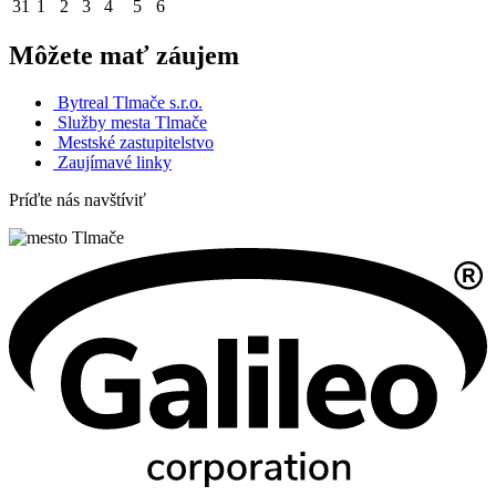
31
1
2
3
4
5
6
Môžete mať záujem
Bytreal Tlmače s.r.o.
Služby mesta Tlmače
Mestské zastupitelstvo
Zaujímavé linky
Príďte nás navštíviť