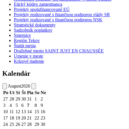
Etický kódex zamestnanca
Projekty spolufinancované EÚ
Projekty realizované s finančnou podporou vlády SR
Projekty realizované s finančnou podporou NSK
Strategické dokumenty
Sadzobník poplatkov
Smernice
Región Tekov
Štatút mesta
Družobné mesto SAINT JUST EN CHAUSSÉE
Umenie v meste
Krízové riadenie
Kalendár
August
2026
Po
Ut
St
Št
Pia
So
Ne
27
28
29
30
31
1
2
3
4
5
6
7
8
9
10
11
12
13
14
15
16
17
18
19
20
21
22
23
24
25
26
27
28
29
30