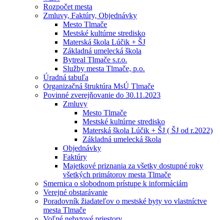
Rozpočet mesta
Zmluvy, Faktúry, Objednávky
Mesto Tlmače
Mestské kultúrne stredisko
Materská škola Lúčik + ŠJ
Základná umelecká škola
Bytreal Tlmače s.r.o.
Služby mesta Tlmače, p.o.
Úradná tabuľa
Organizačná štruktúra MsÚ Tlmače
Povinné zverejňovanie do 30.11.2023
Zmluvy
Mesto Tlmače
Mestské kultúrne stredisko
Materská škola Lúčik + ŠJ ( ŠJ od r.2022)
Základná umelecká škola
Objednávky
Faktúry
Majetkové priznania za všetky dostupné roky
všetkých primátorov mesta Tlmače
Smernica o slobodnom prístupe k informáciám
Verejné obstarávanie
Poradovník žiadateľov o mestské byty vo vlastníctve
mesta Tlmače
Voľné nebytové priestory