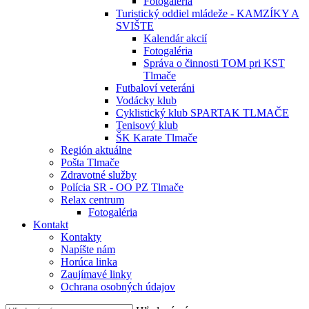
Fotogaléria
Turistický oddiel mládeže - KAMZÍKY A
SVIŠTE
Kalendár akcií
Fotogaléria
Správa o činnosti TOM pri KST
Tlmače
Futbaloví veteráni
Vodácky klub
Cyklistický klub SPARTAK TLMAČE
Tenisový klub
ŠK Karate Tlmače
Región aktuálne
Pošta Tlmače
Zdravotné služby
Polícia SR - OO PZ Tlmače
Relax centrum
Fotogaléria
Kontakt
Kontakty
Napíšte nám
Horúca linka
Zaujímavé linky
Ochrana osobných údajov