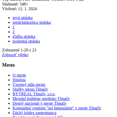
Stiahnuté: 548×
Vložené:
12. 1. 2024
prvá stránka
predchádzajúca stránka
1
2
ďalšia stránka
posledná stránka
Zobrazené
1
-
20
z 23
Zobraziť všetko
Mesto
O meste
História
Územný plán mesta
Služby mesta Tlmače
BYTREAL Tlmače, s.r.o.
Mestské kultúrne stredisko Tlmače
Denný stacionár v meste Tlmače
Komunitné centrum "pri šampusárni" v meste Tlmače
Etický kódex zamestnanca