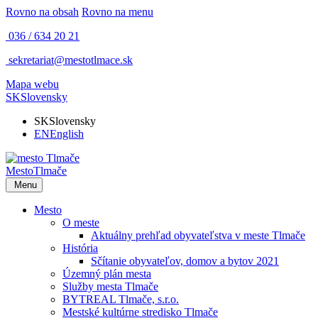
Rovno na obsah
Rovno na menu
036 / 634 20 21
sekretariat@mestotlmace.sk
Mapa webu
SK
Slovensky
SK
Slovensky
EN
English
Mesto
Tlmače
Menu
Mesto
O meste
Aktuálny prehľad obyvateľstva v meste Tlmače
História
Sčítanie obyvateľov, domov a bytov 2021
Územný plán mesta
Služby mesta Tlmače
BYTREAL Tlmače, s.r.o.
Mestské kultúrne stredisko Tlmače