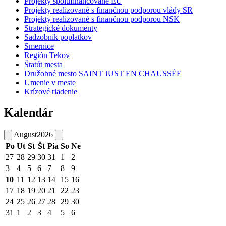
Projekty spolufinancované EÚ
Projekty realizované s finančnou podporou vlády SR
Projekty realizované s finančnou podporou NSK
Strategické dokumenty
Sadzobník poplatkov
Smernice
Región Tekov
Štatút mesta
Družobné mesto SAINT JUST EN CHAUSSÉE
Umenie v meste
Krízové riadenie
Kalendár
August
2026
Po
Ut
St
Št
Pia
So
Ne
27
28
29
30
31
1
2
3
4
5
6
7
8
9
10
11
12
13
14
15
16
17
18
19
20
21
22
23
24
25
26
27
28
29
30
31
1
2
3
4
5
6