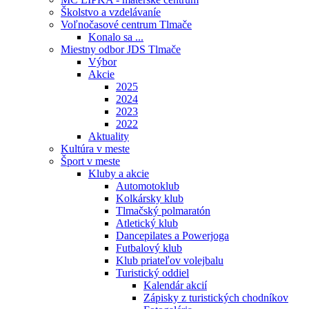
Školstvo a vzdelávaníe
Voľnočasové centrum Tlmače
Konalo sa ...
Miestny odbor JDS Tlmače
Výbor
Akcie
2025
2024
2023
2022
Aktuality
Kultúra v meste
Šport v meste
Kluby a akcie
Automotoklub
Kolkársky klub
Tlmačský polmaratón
Atletický klub
Dancepilates a Powerjoga
Futbalový klub
Klub priateľov volejbalu
Turistický oddiel
Kalendár akcií
Zápisky z turistických chodníkov