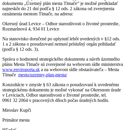
dokumentu „Územný plán mesta Tlmače” je možné predkladať
najneskôr do 21 dní podľa § 12 ods. 2 zákona od zverejnenia
oznámenia mestom Tlmače, na adresu:
Okresný úrad Levice – Odbor starostlivosti o životné prostredie,
Rozmarínová 4, 934 01 Levice
Na stanovisko doručené po uplynutí lehôt uvedených v §12 ods.
1 a 2 zákona o posudzovaní nemusí príslušný orgán prihliadať
(podľa § 12 ods. 3).
Správa o hodnotení strategického dokumentu a návrh územného
plánu Mesta Tlmače sú zverejnené na webovom sídle ministerstva
www.enviroporta.sk
a na webovom sídle obstarávateľa – Mesta
Tlmače
mesto/uzemny-plan-mesta/
Konzultácie v zmysle § 63 zákona o posudzovaní k uvedenému
strategickému dokumentu je možné vykonať na Okresnom úrade
v Leviciach, Odbor starostlivosti o životné prostredie, tel.
0961 32 2064 v pracovných dňoch počas úradných hodín.
Miroslav Kupči
Primátor mesta
Hľadať