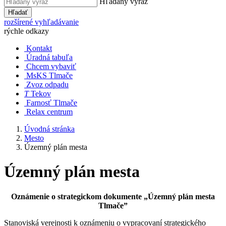
Hľadaný výraz
Hľadať
rozšírené vyhľadávanie
rýchle odkazy
Kontakt
Úradná tabuľa
Chcem vybaviť
MsKS Tlmače
Zvoz odpadu
T
Tekov
Farnosť Tlmače
Relax centrum
Úvodná stránka
Mesto
Územný plán mesta
Územný plán mesta
Oznámenie o strategickom dokumente „Územný plán mesta
Tlmače”
Stanoviská verejnosti k oznámeniu o vypracovaní strategického