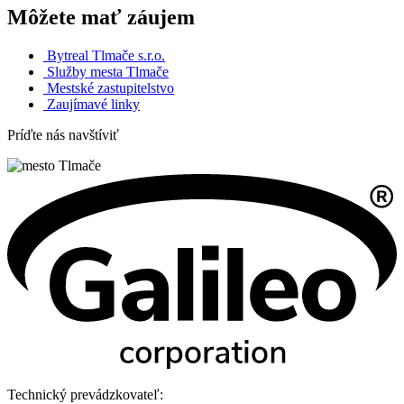
Môžete mať záujem
Bytreal Tlmače s.r.o.
Služby mesta Tlmače
Mestské zastupitelstvo
Zaujímavé linky
Príďte nás navštíviť
Technický prevádzkovateľ: