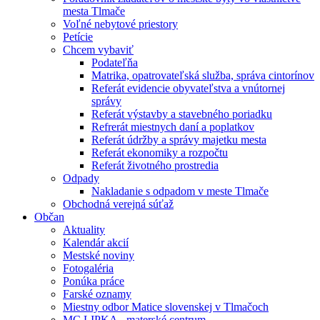
mesta Tlmače
Voľné nebytové priestory
Petície
Chcem vybaviť
Podateľňa
Matrika, opatrovateľská služba, správa cintorínov
Referát evidencie obyvateľstva a vnútornej
správy
Referát výstavby a stavebného poriadku
Refrerát miestnych daní a poplatkov
Referát údržby a správy majetku mesta
Referát ekonomiky a rozpočtu
Referát životného prostredia
Odpady
Nakladanie s odpadom v meste Tlmače
Obchodná verejná súťaž
Občan
Aktuality
Kalendár akcií
Mestské noviny
Fotogaléria
Ponúka práce
Farské oznamy
Miestny odbor Matice slovenskej v Tlmačoch
MC LIPKA - materské centrum