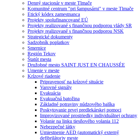
Denný stacionár v meste Tlmače
Komunitné centrum "pri šampusárni" v meste Tlmače
Etický kódex zamestnanca
Projekty spolufinancované EÚ
Projekty realizované s finančnou podporou vlády SR
Projekty realizované s finančnou podporou NSK
Strategické dokumenty
Sadzobník poplatkov
Smernice
Región Tekov
Štatút mesta
Družobné mesto SAINT JUST EN CHAUSSÉE
Umenie v meste
Krízové riadenie
Pripravenosť na krízové situácie
Varovné signály
Evakuácia
Evakuačná batožina
Základné potraviny núdzového balíka
Poskytovanie prvej predlekárskej pomoci
Improvizované prostriedky individuálnej ochrany
Volanie na linku tiesňového volania 112
Nebezpečné látky
Umiestnenie AED (automatický externý
defibrilátor)v meste