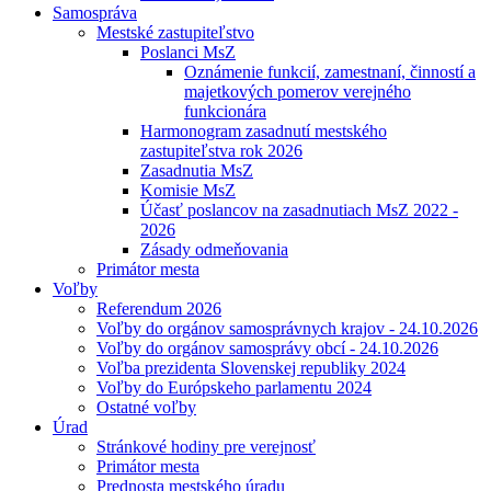
Samospráva
Mestské zastupiteľstvo
Poslanci MsZ
Oznámenie funkcií, zamestnaní, činností a
majetkových pomerov verejného
funkcionára
Harmonogram zasadnutí mestského
zastupiteľstva rok 2026
Zasadnutia MsZ
Komisie MsZ
Účasť poslancov na zasadnutiach MsZ 2022 -
2026
Zásady odmeňovania
Primátor mesta
Voľby
Referendum 2026
Voľby do orgánov samosprávnych krajov - 24.10.2026
Voľby do orgánov samosprávy obcí - 24.10.2026
Voľba prezidenta Slovenskej republiky 2024
Voľby do Európskeho parlamentu 2024
Ostatné voľby
Úrad
Stránkové hodiny pre verejnosť
Primátor mesta
Prednosta mestského úradu