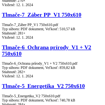
Stiahnuté: 270×
Vložené:
12. 1. 2024
Tlmače-7_Záber PP_V1 750x610
Tlmače-7_Záber PP_V1 750x610.pdf
Typ súboru: PDF dokument, Veľkosť: 510,57 kB
Stiahnuté: 281×
Vložené:
12. 1. 2024
Tlmače-6_Ochrana prírody_V1 + V2
750x610
Tlmače-6_Ochrana prírody_V1 + V2 750x610.pdf
Typ súboru: PDF dokument, Veľkosť: 859,82 kB
Stiahnuté: 282×
Vložené:
12. 1. 2024
Tlmače-5_Energetika_V2 750x610
Tlmače-5_Energetika_V2 750x610.pdf
Typ súboru: PDF dokument, Veľkosť: 740,78 kB
Stiahnuté: 284×