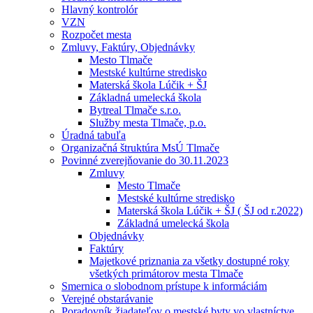
Hlavný kontrolór
VZN
Rozpočet mesta
Zmluvy, Faktúry, Objednávky
Mesto Tlmače
Mestské kultúrne stredisko
Materská škola Lúčik + ŠJ
Základná umelecká škola
Bytreal Tlmače s.r.o.
Služby mesta Tlmače, p.o.
Úradná tabuľa
Organizačná štruktúra MsÚ Tlmače
Povinné zverejňovanie do 30.11.2023
Zmluvy
Mesto Tlmače
Mestské kultúrne stredisko
Materská škola Lúčik + ŠJ ( ŠJ od r.2022)
Základná umelecká škola
Objednávky
Faktúry
Majetkové priznania za všetky dostupné roky
všetkých primátorov mesta Tlmače
Smernica o slobodnom prístupe k informáciám
Verejné obstarávanie
Poradovník žiadateľov o mestské byty vo vlastníctve