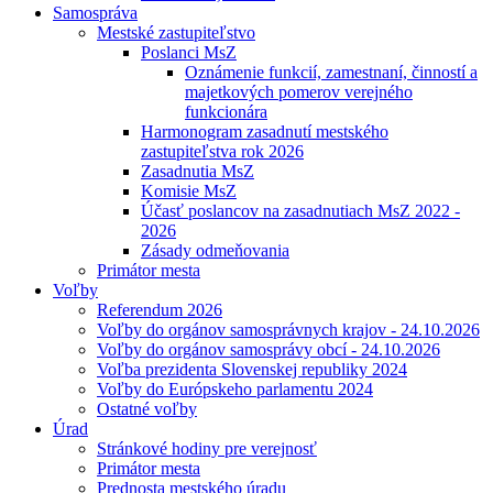
Samospráva
Mestské zastupiteľstvo
Poslanci MsZ
Oznámenie funkcií, zamestnaní, činností a
majetkových pomerov verejného
funkcionára
Harmonogram zasadnutí mestského
zastupiteľstva rok 2026
Zasadnutia MsZ
Komisie MsZ
Účasť poslancov na zasadnutiach MsZ 2022 -
2026
Zásady odmeňovania
Primátor mesta
Voľby
Referendum 2026
Voľby do orgánov samosprávnych krajov - 24.10.2026
Voľby do orgánov samosprávy obcí - 24.10.2026
Voľba prezidenta Slovenskej republiky 2024
Voľby do Európskeho parlamentu 2024
Ostatné voľby
Úrad
Stránkové hodiny pre verejnosť
Primátor mesta
Prednosta mestského úradu