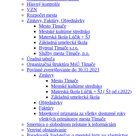
Hlavný kontrolór
VZN
Rozpočet mesta
Zmluvy, Faktúry, Objednávky
Mesto Tlmače
Mestské kultúrne stredisko
Materská škola Lúčik + ŠJ
Základná umelecká škola
Bytreal Tlmače s.r.o.
Služby mesta Tlmače, p.o.
Úradná tabuľa
Organizačná štruktúra MsÚ Tlmače
Povinné zverejňovanie do 30.11.2023
Zmluvy
Mesto Tlmače
Mestské kultúrne stredisko
Materská škola Lúčik + ŠJ ( ŠJ od r.2022)
Základná umelecká škola
Objednávky
Faktúry
Majetkové priznania za všetky dostupné roky
všetkých primátorov mesta Tlmače
Smernica o slobodnom prístupe k informáciám
Verejné obstarávanie
Poradovník žiadateľov o mestské byty vo vlastníctve