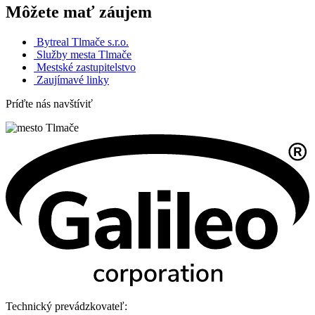
Môžete mať záujem
Bytreal Tlmače s.r.o.
Služby mesta Tlmače
Mestské zastupitelstvo
Zaujímavé linky
Príďte nás navštíviť
Technický prevádzkovateľ: