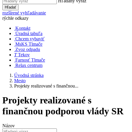
Hľadaný výraz
Hľadať
rozšírené vyhľadávanie
rýchle odkazy
Kontakt
Úradná tabuľa
Chcem vybaviť
MsKS Tlmače
Zvoz odpadu
T
Tekov
Farnosť Tlmače
Relax centrum
Úvodná stránka
Mesto
Projekty realizované s finančnou...
Projekty realizované s
finančnou podporou vlády SR
Názov