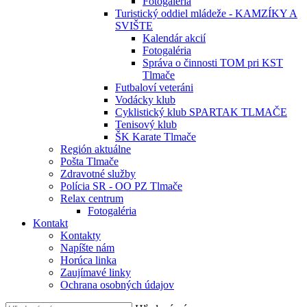
Fotogaléria
Turistický oddiel mládeže - KAMZÍKY A
SVIŠTE
Kalendár akcií
Fotogaléria
Správa o činnosti TOM pri KST
Tlmače
Futbaloví veteráni
Vodácky klub
Cyklistický klub SPARTAK TLMAČE
Tenisový klub
ŠK Karate Tlmače
Región aktuálne
Pošta Tlmače
Zdravotné služby
Polícia SR - OO PZ Tlmače
Relax centrum
Fotogaléria
Kontakt
Kontakty
Napíšte nám
Horúca linka
Zaujímavé linky
Ochrana osobných údajov