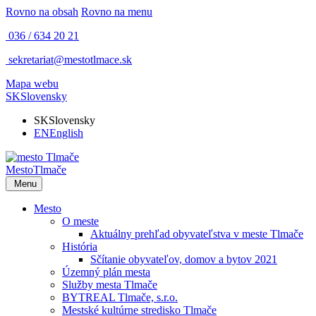
Rovno na obsah
Rovno na menu
036 / 634 20 21
sekretariat@mestotlmace.sk
Mapa webu
SK
Slovensky
SK
Slovensky
EN
English
Mesto
Tlmače
Menu
Mesto
O meste
Aktuálny prehľad obyvateľstva v meste Tlmače
História
Sčítanie obyvateľov, domov a bytov 2021
Územný plán mesta
Služby mesta Tlmače
BYTREAL Tlmače, s.r.o.
Mestské kultúrne stredisko Tlmače