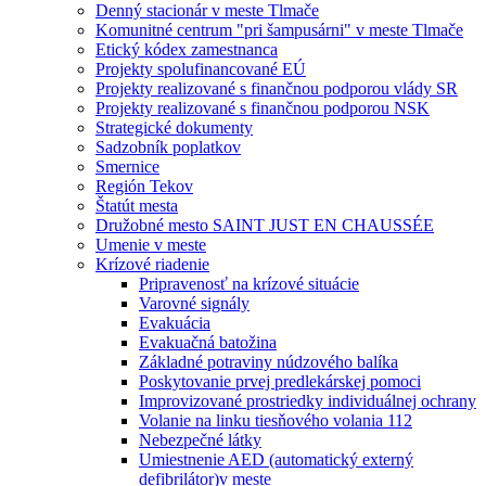
Denný stacionár v meste Tlmače
Komunitné centrum "pri šampusárni" v meste Tlmače
Etický kódex zamestnanca
Projekty spolufinancované EÚ
Projekty realizované s finančnou podporou vlády SR
Projekty realizované s finančnou podporou NSK
Strategické dokumenty
Sadzobník poplatkov
Smernice
Región Tekov
Štatút mesta
Družobné mesto SAINT JUST EN CHAUSSÉE
Umenie v meste
Krízové riadenie
Pripravenosť na krízové situácie
Varovné signály
Evakuácia
Evakuačná batožina
Základné potraviny núdzového balíka
Poskytovanie prvej predlekárskej pomoci
Improvizované prostriedky individuálnej ochrany
Volanie na linku tiesňového volania 112
Nebezpečné látky
Umiestnenie AED (automatický externý
defibrilátor)v meste