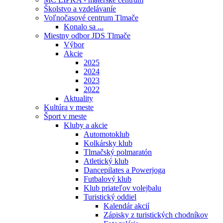
Školstvo a vzdelávaníe
Voľnočasové centrum Tlmače
Konalo sa ...
Miestny odbor JDS Tlmače
Výbor
Akcie
2025
2024
2023
2022
Aktuality
Kultúra v meste
Šport v meste
Kluby a akcie
Automotoklub
Kolkársky klub
Tlmačský polmaratón
Atletický klub
Dancepilates a Powerjoga
Futbalový klub
Klub priateľov volejbalu
Turistický oddiel
Kalendár akcií
Zápisky z turistických chodníkov