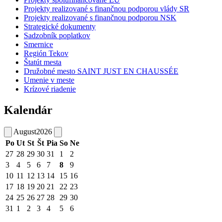
Projekty realizované s finančnou podporou vlády SR
Projekty realizované s finančnou podporou NSK
Strategické dokumenty
Sadzobník poplatkov
Smernice
Región Tekov
Štatút mesta
Družobné mesto SAINT JUST EN CHAUSSÉE
Umenie v meste
Krízové riadenie
Kalendár
August
2026
Po
Ut
St
Št
Pia
So
Ne
27
28
29
30
31
1
2
3
4
5
6
7
8
9
10
11
12
13
14
15
16
17
18
19
20
21
22
23
24
25
26
27
28
29
30
31
1
2
3
4
5
6