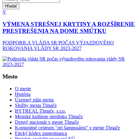
Hľadať
V
VÝMENA STREŠNEJ KRYTINY A ROZŠÍRENIE
PRESTREŠENIA NA DOME SMÚTKU
PODPORILA VLÁDA SR POČAS VÝJAZDOVÉHO
ROKOVANIA VLÁDY SR 2023-2027
Mesto
O meste
História
Územný plán mesta
Služby mesta Tlmače
BYTREAL Tlmače, s.r.o.
Mestské kultúrne stredisko Tlmače
Denný stacionár v meste Tlmače
Komunitné centrum "pri šampusárni" v meste Tlmače
Etický kódex zamestnanca
Projekty spolufinancované EÚ