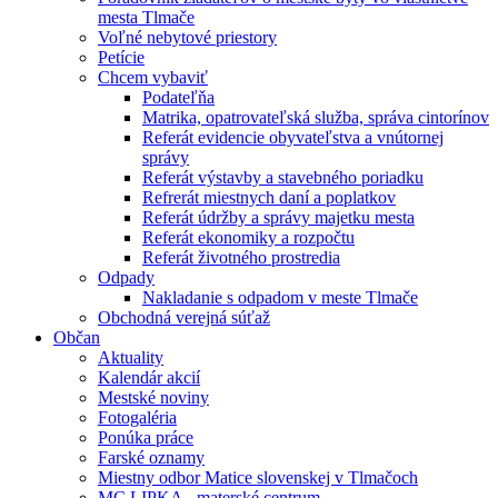
mesta Tlmače
Voľné nebytové priestory
Petície
Chcem vybaviť
Podateľňa
Matrika, opatrovateľská služba, správa cintorínov
Referát evidencie obyvateľstva a vnútornej
správy
Referát výstavby a stavebného poriadku
Refrerát miestnych daní a poplatkov
Referát údržby a správy majetku mesta
Referát ekonomiky a rozpočtu
Referát životného prostredia
Odpady
Nakladanie s odpadom v meste Tlmače
Obchodná verejná súťaž
Občan
Aktuality
Kalendár akcií
Mestské noviny
Fotogaléria
Ponúka práce
Farské oznamy
Miestny odbor Matice slovenskej v Tlmačoch
MC LIPKA - materské centrum