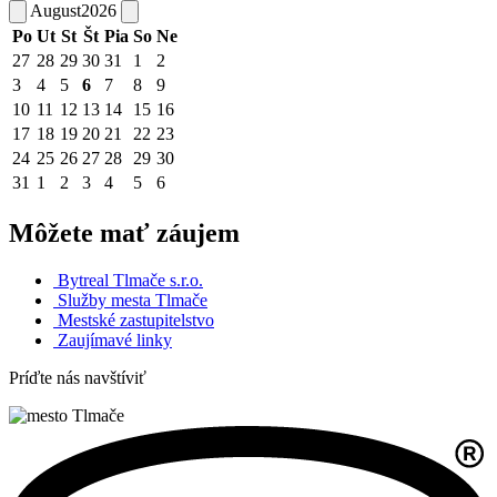
August
2026
Po
Ut
St
Št
Pia
So
Ne
27
28
29
30
31
1
2
3
4
5
6
7
8
9
10
11
12
13
14
15
16
17
18
19
20
21
22
23
24
25
26
27
28
29
30
31
1
2
3
4
5
6
Môžete mať záujem
Bytreal Tlmače s.r.o.
Služby mesta Tlmače
Mestské zastupitelstvo
Zaujímavé linky
Príďte nás navštíviť