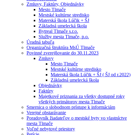
Zmluvy, Faktúry, Objednávky
Mesto Tlmače
Mestské kultúrne stredisko
Materská škola Lúčik + ŠJ
Základná umelecká škola
Bytreal Tlmače s.r.o.
Služby mesta Tlmače, p.o.
Úradná tabuľa
Organizačná štruktúra MsÚ Tlmače
Povinné zverejňovanie do 30.11.2023
Zmluvy
Mesto Tlmače
Mestské kultúrne stredisko
Materská škola Lúčik + ŠJ ( ŠJ od r.2022)
Základná umelecká škola
Objednávky
Faktúry
Majetkové priznania za všetky dostupné roky
všetkých primátorov mesta Tlmače
Smernica o slobodnom prístupe k informáciám
Verejné obstarávanie
Poradovník žiadateľov o mestské byty vo vlastníctve
mesta Tlmače
Voľné nebytové priestory
Petície