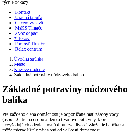
rýchle odkazy
Kontakt
Úradná tabuľa
Chcem vybaviť
MsKS Tlmače
Zvoz odpadu
T
Tekov
Farnosť Tlmače
Relax centrum
Úvodná stránka
Mesto
Krízové riadenie
Základné potraviny núdzového balíka
Základné potraviny núdzového
balíka
Pre každého člena domácnosti je odporúčané mať zásoby vody
(aspoň 2 litre na osobu a deň) a trvanlivé potraviny, ktoré
nevyžadujú chladenie a majú dlhú trvanlivosť. Zloženie balíčka sa
môže mierne líšiť v závislosti od veľkosti domácnosti.