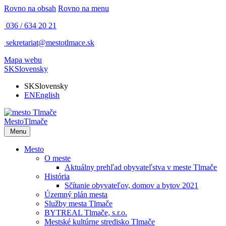
Rovno na obsah
Rovno na menu
036 / 634 20 21
sekretariat@mestotlmace.sk
Mapa webu
SK
Slovensky
SK
Slovensky
EN
English
Mesto
Tlmače
Menu
Mesto
O meste
Aktuálny prehľad obyvateľstva v meste Tlmače
História
Sčítanie obyvateľov, domov a bytov 2021
Územný plán mesta
Služby mesta Tlmače
BYTREAL Tlmače, s.r.o.
Mestské kultúrne stredisko Tlmače