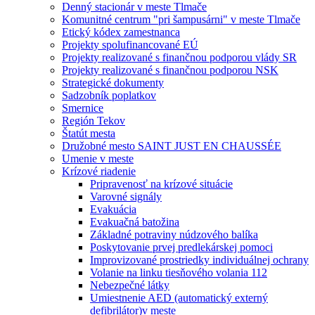
Denný stacionár v meste Tlmače
Komunitné centrum "pri šampusárni" v meste Tlmače
Etický kódex zamestnanca
Projekty spolufinancované EÚ
Projekty realizované s finančnou podporou vlády SR
Projekty realizované s finančnou podporou NSK
Strategické dokumenty
Sadzobník poplatkov
Smernice
Región Tekov
Štatút mesta
Družobné mesto SAINT JUST EN CHAUSSÉE
Umenie v meste
Krízové riadenie
Pripravenosť na krízové situácie
Varovné signály
Evakuácia
Evakuačná batožina
Základné potraviny núdzového balíka
Poskytovanie prvej predlekárskej pomoci
Improvizované prostriedky individuálnej ochrany
Volanie na linku tiesňového volania 112
Nebezpečné látky
Umiestnenie AED (automatický externý
defibrilátor)v meste