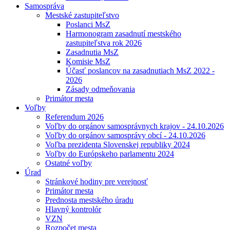
Samospráva
Mestské zastupiteľstvo
Poslanci MsZ
Harmonogram zasadnutí mestského
zastupiteľstva rok 2026
Zasadnutia MsZ
Komisie MsZ
Účasť poslancov na zasadnutiach MsZ 2022 -
2026
Zásady odmeňovania
Primátor mesta
Voľby
Referendum 2026
Voľby do orgánov samosprávnych krajov - 24.10.2026
Voľby do orgánov samosprávy obcí - 24.10.2026
Voľba prezidenta Slovenskej republiky 2024
Voľby do Európskeho parlamentu 2024
Ostatné voľby
Úrad
Stránkové hodiny pre verejnosť
Primátor mesta
Prednosta mestského úradu
Hlavný kontrolór
VZN
Rozpočet mesta