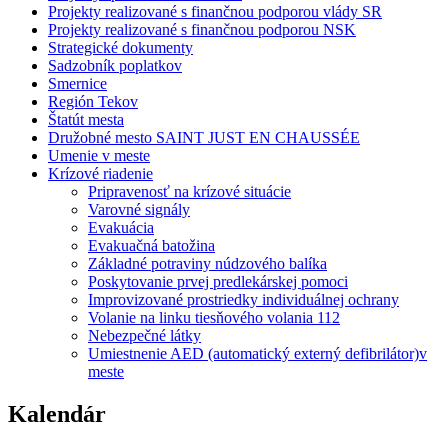
Projekty realizované s finančnou podporou vlády SR
Projekty realizované s finančnou podporou NSK
Strategické dokumenty
Sadzobník poplatkov
Smernice
Región Tekov
Štatút mesta
Družobné mesto SAINT JUST EN CHAUSSÉE
Umenie v meste
Krízové riadenie
Pripravenosť na krízové situácie
Varovné signály
Evakuácia
Evakuačná batožina
Základné potraviny núdzového balíka
Poskytovanie prvej predlekárskej pomoci
Improvizované prostriedky individuálnej ochrany
Volanie na linku tiesňového volania 112
Nebezpečné látky
Umiestnenie AED (automatický externý defibrilátor)v
meste
Kalendár