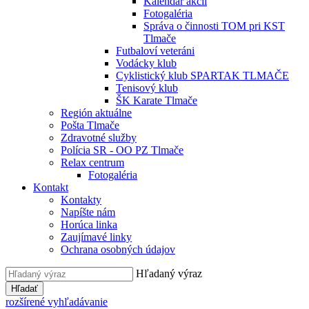
Kalendár akcií
Fotogaléria
Správa o činnosti TOM pri KST
Tlmače
Futbaloví veteráni
Vodácky klub
Cyklistický klub SPARTAK TLMAČE
Tenisový klub
ŠK Karate Tlmače
Región aktuálne
Pošta Tlmače
Zdravotné služby
Polícia SR - OO PZ Tlmače
Relax centrum
Fotogaléria
Kontakt
Kontakty
Napíšte nám
Horúca linka
Zaujímavé linky
Ochrana osobných údajov
Hľadaný výraz
Hľadať
rozšírené vyhľadávanie