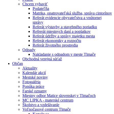
Chcem vybaviť
Podateľňa
Matrika, opatrovateľská služba, správa cintorínov
Referát evidencie obyvateľstva a vnútornej
správy
Referát výstavby a stavebného poriadku
Refrerát miestnych daní a poplatkov
Referát údržby a správy majetku mesta
Referát ekonomiky a rozpočtu
Referát životného prostredia
Odpady
Nakladanie s odpadom v meste Tlmače
Obchodná verejná súťaž
Občan
Aktuality
Kalendár akcií
Mestské noviny
Fotogaléria
Ponúka práce
Farské oznamy
Miestny odbor Matice slovenskej v Tlmačoch
MC LIPKA - materské centrum
Školstvo a vzdelávaníe
Voľnočasové centrum Tlmače
Konalo sa ...