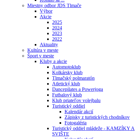
Miestny odbor JDS Tlmače
Výbor
Akcie
2025
2024
2023
2022
Aktuality
Kultúra v meste
Šport v meste
Kluby a akcie
Automotoklub
Kolkársky klub
Tlmačský polmaratón
Atletický klub
Dancepilates a Powerjoga
Futbalový klub
Klub priateľov volejbalu
Turistický oddiel
Kalendár akcií
Zápisky z turistických chodníkov
Fotogaléria
Turistický oddiel mládeže - KAMZÍKY A
SVIŠTE