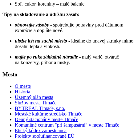
Soľ, cukor, koreniny – malé balenie
Tipy na skladovanie a údržbu zásob:
obnovujte zásoby
-
spotrebujte potraviny pred dátumom
expirácie a doplňte nové.
uložte ich na suché miesto
-
ideálne do tmavej skrinky mimo
dosahu tepla a vlhkosti.
majte po ruke základné náradie
-
malý varič, otvárač
na konzervy, príbor a misky.
Mesto
O meste
História
Územný plán mesta
Služby mesta Tlmače
BYTREAL Tlmače, s.r.o.
Mestské kultúrne stredisko Tlmače
Denný stacionár v meste Tlmače
Komunitné centrum "pri šampusárni" v meste Tlmače
Etický kódex zamestnanca
Projekty spolufinancované EÚ