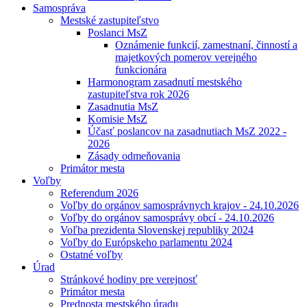
Samospráva
Mestské zastupiteľstvo
Poslanci MsZ
Oznámenie funkcií, zamestnaní, činností a
majetkových pomerov verejného
funkcionára
Harmonogram zasadnutí mestského
zastupiteľstva rok 2026
Zasadnutia MsZ
Komisie MsZ
Účasť poslancov na zasadnutiach MsZ 2022 -
2026
Zásady odmeňovania
Primátor mesta
Voľby
Referendum 2026
Voľby do orgánov samosprávnych krajov - 24.10.2026
Voľby do orgánov samosprávy obcí - 24.10.2026
Voľba prezidenta Slovenskej republiky 2024
Voľby do Európskeho parlamentu 2024
Ostatné voľby
Úrad
Stránkové hodiny pre verejnosť
Primátor mesta
Prednosta mestského úradu