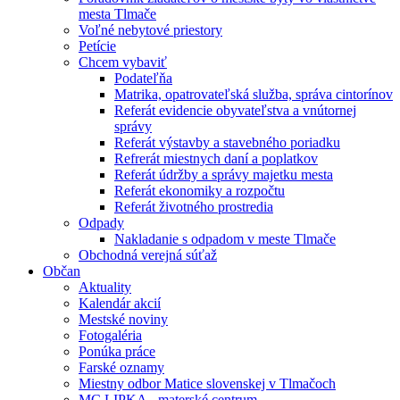
mesta Tlmače
Voľné nebytové priestory
Petície
Chcem vybaviť
Podateľňa
Matrika, opatrovateľská služba, správa cintorínov
Referát evidencie obyvateľstva a vnútornej
správy
Referát výstavby a stavebného poriadku
Refrerát miestnych daní a poplatkov
Referát údržby a správy majetku mesta
Referát ekonomiky a rozpočtu
Referát životného prostredia
Odpady
Nakladanie s odpadom v meste Tlmače
Obchodná verejná súťaž
Občan
Aktuality
Kalendár akcií
Mestské noviny
Fotogaléria
Ponúka práce
Farské oznamy
Miestny odbor Matice slovenskej v Tlmačoch
MC LIPKA - materské centrum