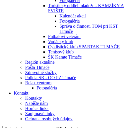
Fotogaléria
Turistický oddiel mládeže - KAMZÍKY A
SVIŠTE
Kalendár akcií
Fotogaléria
Správa o činnosti TOM pri KST
Tlmače
Futbaloví veteráni
Vodácky klub
Cyklistický klub SPARTAK TLMAČE
Tenisový klub
ŠK Karate Tlmače
Región aktuálne
Pošta Tlmače
Zdravotné služby
Polícia SR - OO PZ Tlmače
Relax centrum
Fotogaléria
Kontakt
Kontakty
Napíšte nám
Horúca linka
Zaujímavé linky
Ochrana osobných údajov