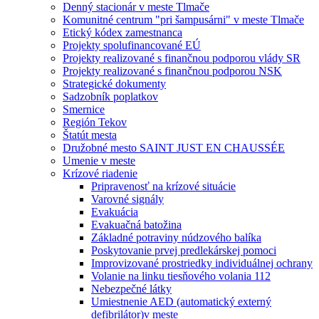
Denný stacionár v meste Tlmače
Komunitné centrum "pri šampusárni" v meste Tlmače
Etický kódex zamestnanca
Projekty spolufinancované EÚ
Projekty realizované s finančnou podporou vlády SR
Projekty realizované s finančnou podporou NSK
Strategické dokumenty
Sadzobník poplatkov
Smernice
Región Tekov
Štatút mesta
Družobné mesto SAINT JUST EN CHAUSSÉE
Umenie v meste
Krízové riadenie
Pripravenosť na krízové situácie
Varovné signály
Evakuácia
Evakuačná batožina
Základné potraviny núdzového balíka
Poskytovanie prvej predlekárskej pomoci
Improvizované prostriedky individuálnej ochrany
Volanie na linku tiesňového volania 112
Nebezpečné látky
Umiestnenie AED (automatický externý
defibrilátor)v meste