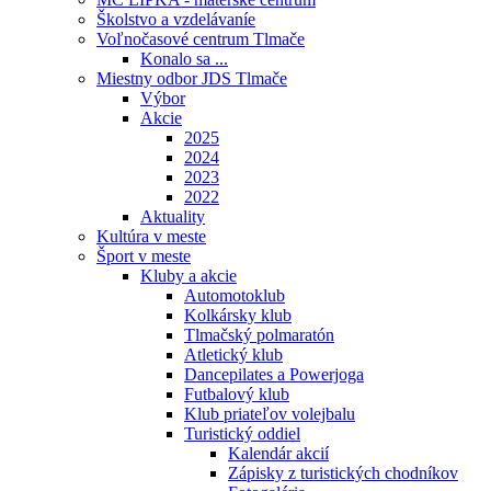
Školstvo a vzdelávaníe
Voľnočasové centrum Tlmače
Konalo sa ...
Miestny odbor JDS Tlmače
Výbor
Akcie
2025
2024
2023
2022
Aktuality
Kultúra v meste
Šport v meste
Kluby a akcie
Automotoklub
Kolkársky klub
Tlmačský polmaratón
Atletický klub
Dancepilates a Powerjoga
Futbalový klub
Klub priateľov volejbalu
Turistický oddiel
Kalendár akcií
Zápisky z turistických chodníkov