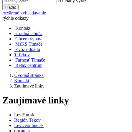
Hľadaný výraz
Hľadať
rozšírené vyhľadávanie
rýchle odkazy
Kontakt
Úradná tabuľa
Chcem vybaviť
MsKS Tlmače
Zvoz odpadu
T
Tekov
Farnosť Tlmače
Relax centrum
Úvodná stránka
Kontakt
Zaujímavé linky
Zaujímavé linky
Levičan.sk
Región Tekov
Leviceonline.sk
obcan.sk