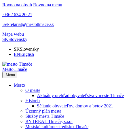
Rovno na obsah
Rovno na menu
036 / 634 20 21
sekretariat@mestotlmace.sk
Mapa webu
SK
Slovensky
SK
Slovensky
EN
English
Mesto
Tlmače
Menu
Mesto
O meste
Aktuálny prehľad obyvateľstva v meste Tlmače
História
Sčítanie obyvateľov, domov a bytov 2021
Územný plán mesta
Služby mesta Tlmače
BYTREAL Tlmače, s.r.o.
Mestské kultúrne stredisko Tlmače