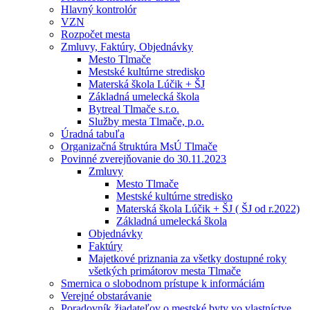
Hlavný kontrolór
VZN
Rozpočet mesta
Zmluvy, Faktúry, Objednávky
Mesto Tlmače
Mestské kultúrne stredisko
Materská škola Lúčik + ŠJ
Základná umelecká škola
Bytreal Tlmače s.r.o.
Služby mesta Tlmače, p.o.
Úradná tabuľa
Organizačná štruktúra MsÚ Tlmače
Povinné zverejňovanie do 30.11.2023
Zmluvy
Mesto Tlmače
Mestské kultúrne stredisko
Materská škola Lúčik + ŠJ ( ŠJ od r.2022)
Základná umelecká škola
Objednávky
Faktúry
Majetkové priznania za všetky dostupné roky
všetkých primátorov mesta Tlmače
Smernica o slobodnom prístupe k informáciám
Verejné obstarávanie
Poradovník žiadateľov o mestské byty vo vlastníctve