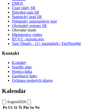
ZMOS
Úrad vlády SR
Národná rada SR
Štatistický úrad SR
Nitriansky samosprávny kraj
Obchodný register SR
Obvodné úrady
Ministerstvo vnútra
RÚVZ - korona.gov
Taxi Tlmače - 12+ taxislužieb | TaxiNearMe
Kontakt
Kontakty
Napíšte nám
Horúca linka
Zaujímavé linky
Ochrana osobných údajov
Kalendár
August
2026
Po
Ut
St
Št
Pia
So
Ne