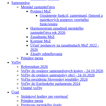
Samospráva
Mestské zastupiteľstvo
Poslanci MsZ
Oznámenie funkcií, zamestnaní, činností a
majetkových pomerov verejného
funkcionára
Harmonogram zasadnutí mestského
zastupiteľstva rok 2026
Zasadnutia MsZ
Komisie MsZ
Účasť poslancov na zasadnutiach MsZ 2022 -
2026
Zásady odmeňovania
Primátor mesta
Voľby
Referendum 2026
Voľby do orgánov samosprávnych krajov - 24.10.2026
Voľby do orgánov samosprávy obcí - 24.10.2026
Voľba prezidenta Slovenskej republiky 2024
Voľby do Európskeho parlamentu 2024
Ostatné voľby
Úrad
Stránkové hodiny pre verejnosť
Primátor mesta
Prednosta mestského úradu