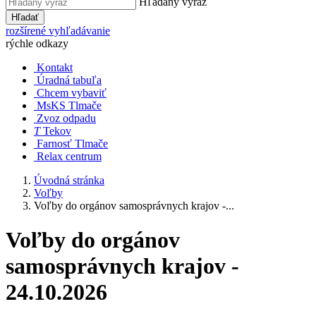
Hľadaný výraz
Hľadať
rozšírené vyhľadávanie
rýchle odkazy
Kontakt
Úradná tabuľa
Chcem vybaviť
MsKS Tlmače
Zvoz odpadu
T
Tekov
Farnosť Tlmače
Relax centrum
Úvodná stránka
Voľby
Voľby do orgánov samosprávnych krajov -...
Voľby do orgánov
samosprávnych krajov -
24.10.2026