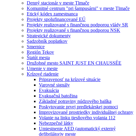
Denný stacionár v meste Tlmače
Komunitné centrum "pri šampusárni" v meste Tlmače
Etický kódex zamestnanca
Projekty spolufinancované EÚ
Projekty realizované s finančnou podporou vlády SR
Projekty realizované s finančnou podporou NSK
Strategické dokumenty
Sadzobník poplatkov
Smernice
Región Tekov
Štatút mesta
Družobné mesto SAINT JUST EN CHAUSSÉE
Umenie v meste
Krízové riadenie
Pripravenosť na krízové situácie
Varovné signály
Evakuácia
Evakuačná batožina
Základné potraviny núdzového balíka
Poskytovanie prvej predlekárskej pomoci
Improvizované prostriedky individuálnej ochrany
Volanie na linku tiesňového volania 112
Nebezpečné látky
Umiestnenie AED (automatický externý
defibrilátor)v meste