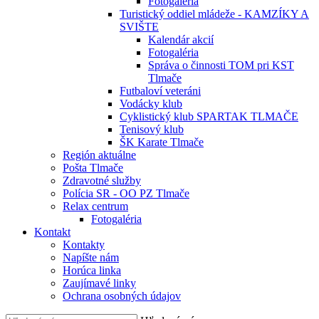
Fotogaléria
Turistický oddiel mládeže - KAMZÍKY A
SVIŠTE
Kalendár akcií
Fotogaléria
Správa o činnosti TOM pri KST
Tlmače
Futbaloví veteráni
Vodácky klub
Cyklistický klub SPARTAK TLMAČE
Tenisový klub
ŠK Karate Tlmače
Región aktuálne
Pošta Tlmače
Zdravotné služby
Polícia SR - OO PZ Tlmače
Relax centrum
Fotogaléria
Kontakt
Kontakty
Napíšte nám
Horúca linka
Zaujímavé linky
Ochrana osobných údajov