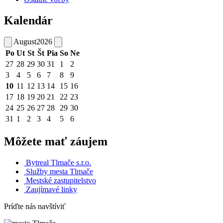
Kalendár
August
2026
Po
Ut
St
Št
Pia
So
Ne
27
28
29
30
31
1
2
3
4
5
6
7
8
9
10
11
12
13
14
15
16
17
18
19
20
21
22
23
24
25
26
27
28
29
30
31
1
2
3
4
5
6
Môžete mať záujem
Bytreal Tlmače s.r.o.
Služby mesta Tlmače
Mestské zastupitelstvo
Zaujímavé linky
Príďte nás navštíviť