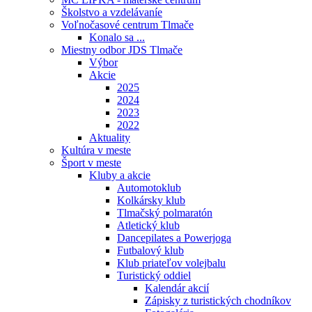
Školstvo a vzdelávaníe
Voľnočasové centrum Tlmače
Konalo sa ...
Miestny odbor JDS Tlmače
Výbor
Akcie
2025
2024
2023
2022
Aktuality
Kultúra v meste
Šport v meste
Kluby a akcie
Automotoklub
Kolkársky klub
Tlmačský polmaratón
Atletický klub
Dancepilates a Powerjoga
Futbalový klub
Klub priateľov volejbalu
Turistický oddiel
Kalendár akcií
Zápisky z turistických chodníkov