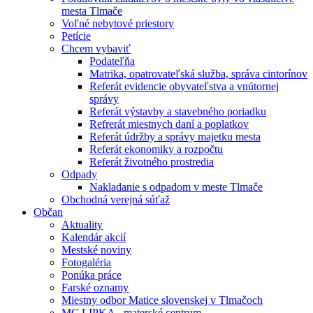
mesta Tlmače
Voľné nebytové priestory
Petície
Chcem vybaviť
Podateľňa
Matrika, opatrovateľská služba, správa cintorínov
Referát evidencie obyvateľstva a vnútornej
správy
Referát výstavby a stavebného poriadku
Refrerát miestnych daní a poplatkov
Referát údržby a správy majetku mesta
Referát ekonomiky a rozpočtu
Referát životného prostredia
Odpady
Nakladanie s odpadom v meste Tlmače
Obchodná verejná súťaž
Občan
Aktuality
Kalendár akcií
Mestské noviny
Fotogaléria
Ponúka práce
Farské oznamy
Miestny odbor Matice slovenskej v Tlmačoch
MC LIPKA - materské centrum