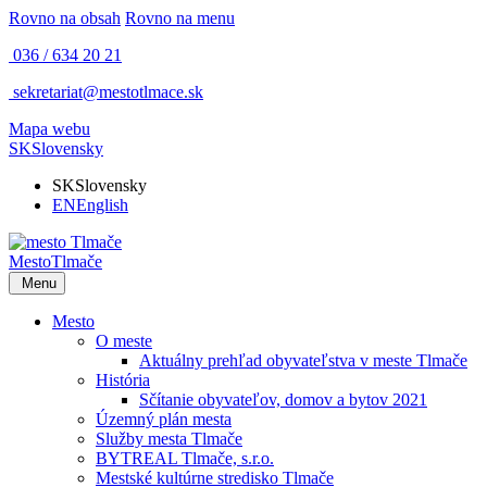
Rovno na obsah
Rovno na menu
036 / 634 20 21
sekretariat@mestotlmace.sk
Mapa webu
SK
Slovensky
SK
Slovensky
EN
English
Mesto
Tlmače
Menu
Mesto
O meste
Aktuálny prehľad obyvateľstva v meste Tlmače
História
Sčítanie obyvateľov, domov a bytov 2021
Územný plán mesta
Služby mesta Tlmače
BYTREAL Tlmače, s.r.o.
Mestské kultúrne stredisko Tlmače