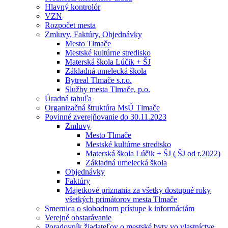
Hlavný kontrolór
VZN
Rozpočet mesta
Zmluvy, Faktúry, Objednávky
Mesto Tlmače
Mestské kultúrne stredisko
Materská škola Lúčik + ŠJ
Základná umelecká škola
Bytreal Tlmače s.r.o.
Služby mesta Tlmače, p.o.
Úradná tabuľa
Organizačná štruktúra MsÚ Tlmače
Povinné zverejňovanie do 30.11.2023
Zmluvy
Mesto Tlmače
Mestské kultúrne stredisko
Materská škola Lúčik + ŠJ ( ŠJ od r.2022)
Základná umelecká škola
Objednávky
Faktúry
Majetkové priznania za všetky dostupné roky
všetkých primátorov mesta Tlmače
Smernica o slobodnom prístupe k informáciám
Verejné obstarávanie
Poradovník žiadateľov o mestské byty vo vlastníctve