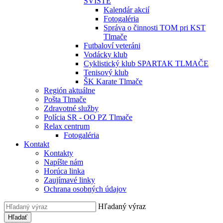
SVIŠTE
Kalendár akcií
Fotogaléria
Správa o činnosti TOM pri KST
Tlmače
Futbaloví veteráni
Vodácky klub
Cyklistický klub SPARTAK TLMAČE
Tenisový klub
ŠK Karate Tlmače
Región aktuálne
Pošta Tlmače
Zdravotné služby
Polícia SR - OO PZ Tlmače
Relax centrum
Fotogaléria
Kontakt
Kontakty
Napíšte nám
Horúca linka
Zaujímavé linky
Ochrana osobných údajov
Hľadaný výraz
Hľadať