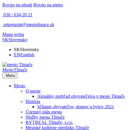
Rovno na obsah
Rovno na menu
036 / 634 20 21
sekretariat@mestotlmace.sk
Mapa webu
SK
Slovensky
SK
Slovensky
EN
English
Mesto
Tlmače
Menu
Mesto
O meste
Aktuálny prehľad obyvateľstva v meste Tlmače
História
Sčítanie obyvateľov, domov a bytov 2021
Územný plán mesta
Služby mesta Tlmače
BYTREAL Tlmače, s.r.o.
Mestské kultúrne stredisko Tlmače