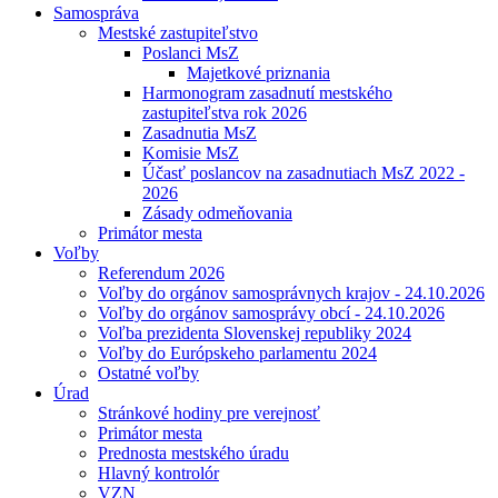
Samospráva
Mestské zastupiteľstvo
Poslanci MsZ
Majetkové priznania
Harmonogram zasadnutí mestského
zastupiteľstva rok 2026
Zasadnutia MsZ
Komisie MsZ
Účasť poslancov na zasadnutiach MsZ 2022 -
2026
Zásady odmeňovania
Primátor mesta
Voľby
Referendum 2026
Voľby do orgánov samosprávnych krajov - 24.10.2026
Voľby do orgánov samosprávy obcí - 24.10.2026
Voľba prezidenta Slovenskej republiky 2024
Voľby do Európskeho parlamentu 2024
Ostatné voľby
Úrad
Stránkové hodiny pre verejnosť
Primátor mesta
Prednosta mestského úradu
Hlavný kontrolór
VZN