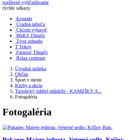
rozšírené vyhľadávanie
rýchle odkazy
Kontakt
Úradná tabuľa
Chcem vybaviť
MsKS Tlmače
Zvoz odpadu
T
Tekov
Farnosť Tlmače
Relax centrum
Úvodná stránka
Občan
Šport v meste
Kluby a akcie
Turistický oddiel mládeže - KAMZÍKY A...
Fotogaléria
Fotogaléria
Pukanec Majere-jednota -Veterné sedlo- Krížny