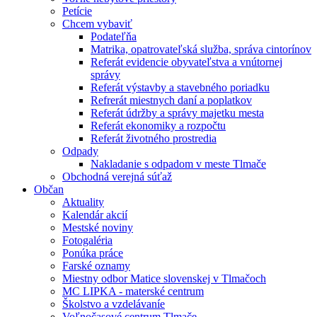
Petície
Chcem vybaviť
Podateľňa
Matrika, opatrovateľská služba, správa cintorínov
Referát evidencie obyvateľstva a vnútornej
správy
Referát výstavby a stavebného poriadku
Refrerát miestnych daní a poplatkov
Referát údržby a správy majetku mesta
Referát ekonomiky a rozpočtu
Referát životného prostredia
Odpady
Nakladanie s odpadom v meste Tlmače
Obchodná verejná súťaž
Občan
Aktuality
Kalendár akcií
Mestské noviny
Fotogaléria
Ponúka práce
Farské oznamy
Miestny odbor Matice slovenskej v Tlmačoch
MC LIPKA - materské centrum
Školstvo a vzdelávaníe
Voľnočasové centrum Tlmače