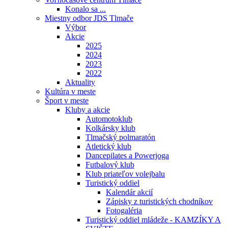
Konalo sa ...
Miestny odbor JDS Tlmače
Výbor
Akcie
2025
2024
2023
2022
Aktuality
Kultúra v meste
Šport v meste
Kluby a akcie
Automotoklub
Kolkársky klub
Tlmačský polmaratón
Atletický klub
Dancepilates a Powerjoga
Futbalový klub
Klub priateľov volejbalu
Turistický oddiel
Kalendár akcií
Zápisky z turistických chodníkov
Fotogaléria
Turistický oddiel mládeže - KAMZÍKY A