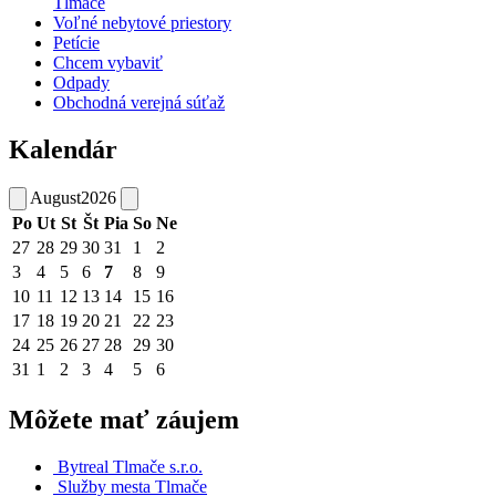
Tlmače
Voľné nebytové priestory
Petície
Chcem vybaviť
Odpady
Obchodná verejná súťaž
Kalendár
August
2026
Po
Ut
St
Št
Pia
So
Ne
27
28
29
30
31
1
2
3
4
5
6
7
8
9
10
11
12
13
14
15
16
17
18
19
20
21
22
23
24
25
26
27
28
29
30
31
1
2
3
4
5
6
Môžete mať záujem
Bytreal Tlmače s.r.o.
Služby mesta Tlmače