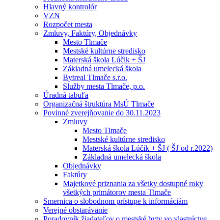
Hlavný kontrolór
VZN
Rozpočet mesta
Zmluvy, Faktúry, Objednávky
Mesto Tlmače
Mestské kultúrne stredisko
Materská škola Lúčik + ŠJ
Základná umelecká škola
Bytreal Tlmače s.r.o.
Služby mesta Tlmače, p.o.
Úradná tabuľa
Organizačná štruktúra MsÚ Tlmače
Povinné zverejňovanie do 30.11.2023
Zmluvy
Mesto Tlmače
Mestské kultúrne stredisko
Materská škola Lúčik + ŠJ ( ŠJ od r.2022)
Základná umelecká škola
Objednávky
Faktúry
Majetkové priznania za všetky dostupné roky
všetkých primátorov mesta Tlmače
Smernica o slobodnom prístupe k informáciám
Verejné obstarávanie
Poradovník žiadateľov o mestské byty vo vlastníctve