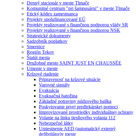
Denný stacionár v meste Tlmače
Komunitné centrum "pri šampusárni" v meste Tlmače
Etický kódex zamestnanca
Projekty spolufinancované EÚ
Projekty realizované s finančnou podporou vlády SR
Projekty realizované s finančnou podporou NSK
Strategické dokumenty
Sadzobník poplatkov
Smernice
Región Tekov
Štatút mesta
Družobné mesto SAINT JUST EN CHAUSSÉE
Umenie v meste
Krízové riadenie
Pripravenosť na krízové situácie
Varovné signály
Evakuácia
Evakuačná batožina
Základné potraviny núdzového balíka
Poskytovanie prvej predlekárskej pomoci
Improvizované prostriedky individuálnej ochrany
Volanie na linku tiesňového volania 112
Nebezpečné látky
Umiestnenie AED (automatický externý
defibrilátor)v meste