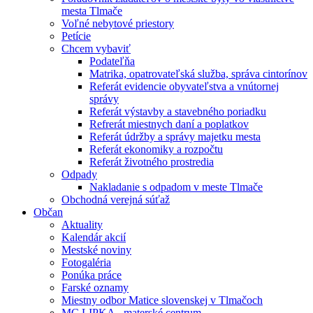
mesta Tlmače
Voľné nebytové priestory
Petície
Chcem vybaviť
Podateľňa
Matrika, opatrovateľská služba, správa cintorínov
Referát evidencie obyvateľstva a vnútornej
správy
Referát výstavby a stavebného poriadku
Refrerát miestnych daní a poplatkov
Referát údržby a správy majetku mesta
Referát ekonomiky a rozpočtu
Referát životného prostredia
Odpady
Nakladanie s odpadom v meste Tlmače
Obchodná verejná súťaž
Občan
Aktuality
Kalendár akcií
Mestské noviny
Fotogaléria
Ponúka práce
Farské oznamy
Miestny odbor Matice slovenskej v Tlmačoch
MC LIPKA - materské centrum