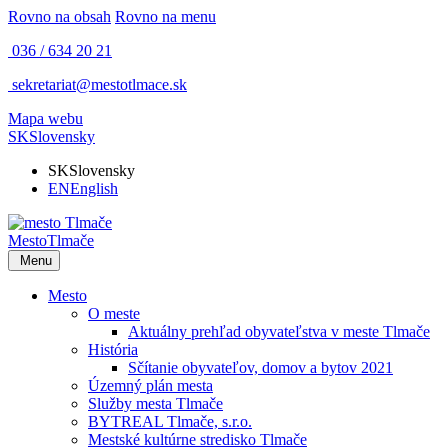
Rovno na obsah
Rovno na menu
036 / 634 20 21
sekretariat@mestotlmace.sk
Mapa webu
SK
Slovensky
SK
Slovensky
EN
English
Mesto
Tlmače
Menu
Mesto
O meste
Aktuálny prehľad obyvateľstva v meste Tlmače
História
Sčítanie obyvateľov, domov a bytov 2021
Územný plán mesta
Služby mesta Tlmače
BYTREAL Tlmače, s.r.o.
Mestské kultúrne stredisko Tlmače