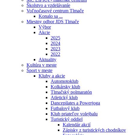
Školstvo a vzdelávaníe
Voľnočasové centrum Tlmače
Konalo sa ...
Miestny odbor JDS Tlmače
Výbor
Akcie
2025
2024
2023
2022
Aktuality
Kultúra v meste
Šport v meste
Kluby a akcie
Automotoklub
Kolkársky klub
Tlmačský polmaratón
Atletický klub
Dancepilates a Powerjoga
Futbalový klub
Klub priateľov volejbalu
Turistický oddiel
Kalendár akcií
Zápisky z turistických chodníkov