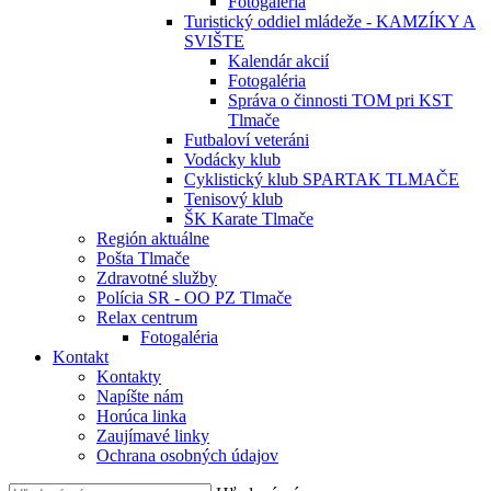
Fotogaléria
Turistický oddiel mládeže - KAMZÍKY A
SVIŠTE
Kalendár akcií
Fotogaléria
Správa o činnosti TOM pri KST
Tlmače
Futbaloví veteráni
Vodácky klub
Cyklistický klub SPARTAK TLMAČE
Tenisový klub
ŠK Karate Tlmače
Región aktuálne
Pošta Tlmače
Zdravotné služby
Polícia SR - OO PZ Tlmače
Relax centrum
Fotogaléria
Kontakt
Kontakty
Napíšte nám
Horúca linka
Zaujímavé linky
Ochrana osobných údajov