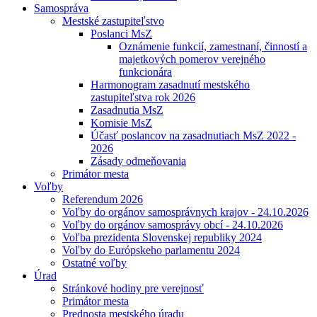
Samospráva
Mestské zastupiteľstvo
Poslanci MsZ
Oznámenie funkcií, zamestnaní, činností a
majetkových pomerov verejného
funkcionára
Harmonogram zasadnutí mestského
zastupiteľstva rok 2026
Zasadnutia MsZ
Komisie MsZ
Účasť poslancov na zasadnutiach MsZ 2022 -
2026
Zásady odmeňovania
Primátor mesta
Voľby
Referendum 2026
Voľby do orgánov samosprávnych krajov - 24.10.2026
Voľby do orgánov samosprávy obcí - 24.10.2026
Voľba prezidenta Slovenskej republiky 2024
Voľby do Európskeho parlamentu 2024
Ostatné voľby
Úrad
Stránkové hodiny pre verejnosť
Primátor mesta
Prednosta mestského úradu