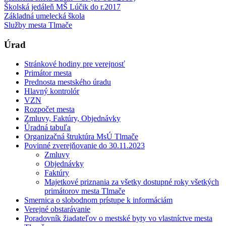
Školská jedáleň MŠ Lúčik do r.2017
Základná umelecká škola
Služby mesta Tlmače
Úrad
Stránkové hodiny pre verejnosť
Primátor mesta
Prednosta mestského úradu
Hlavný kontrolór
VZN
Rozpočet mesta
Zmluvy, Faktúry, Objednávky
Úradná tabuľa
Organizačná štruktúra MsÚ Tlmače
Povinné zverejňovanie do 30.11.2023
Zmluvy
Objednávky
Faktúry
Majetkové priznania za všetky dostupné roky všetkých
primátorov mesta Tlmače
Smernica o slobodnom prístupe k informáciám
Verejné obstarávanie
Poradovník žiadateľov o mestské byty vo vlastníctve mesta