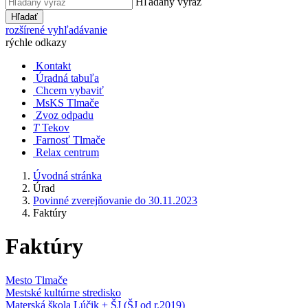
Hľadaný výraz
Hľadať
rozšírené vyhľadávanie
rýchle odkazy
Kontakt
Úradná tabuľa
Chcem vybaviť
MsKS Tlmače
Zvoz odpadu
T
Tekov
Farnosť Tlmače
Relax centrum
Úvodná stránka
Úrad
Povinné zverejňovanie do 30.11.2023
Faktúry
Faktúry
Mesto Tlmače
Mestské kultúrne stredisko
Materská škola Lúčik + ŠJ (ŠJ od r.2019)