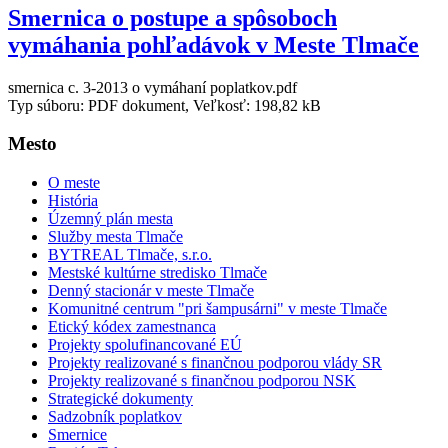
Smernica o postupe a spôsoboch
vymáhania pohľadávok v Meste Tlmače
smernica c. 3-2013 o vymáhaní poplatkov.pdf
Typ súboru: PDF dokument, Veľkosť: 198,82 kB
Mesto
O meste
História
Územný plán mesta
Služby mesta Tlmače
BYTREAL Tlmače, s.r.o.
Mestské kultúrne stredisko Tlmače
Denný stacionár v meste Tlmače
Komunitné centrum "pri šampusárni" v meste Tlmače
Etický kódex zamestnanca
Projekty spolufinancované EÚ
Projekty realizované s finančnou podporou vlády SR
Projekty realizované s finančnou podporou NSK
Strategické dokumenty
Sadzobník poplatkov
Smernice