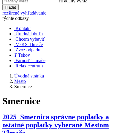
Hľadaný výraz
Hľadať
rozšírené vyhľadávanie
rýchle odkazy
Kontakt
Úradná tabuľa
Chcem vybaviť
MsKS Tlmače
Zvoz odpadu
T
Tekov
Farnosť Tlmače
Relax centrum
Úvodná stránka
Mesto
Smernice
Smernice
2025_Smernica správne poplatky a
ostatné poplatky vyberané Mestom
Tlmače