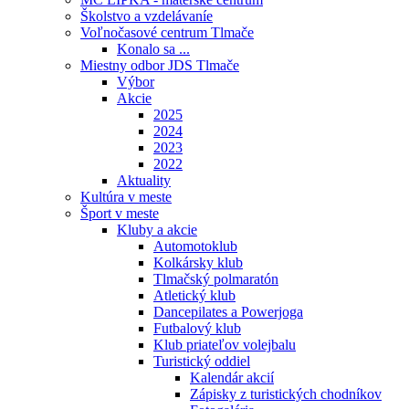
Školstvo a vzdelávaníe
Voľnočasové centrum Tlmače
Konalo sa ...
Miestny odbor JDS Tlmače
Výbor
Akcie
2025
2024
2023
2022
Aktuality
Kultúra v meste
Šport v meste
Kluby a akcie
Automotoklub
Kolkársky klub
Tlmačský polmaratón
Atletický klub
Dancepilates a Powerjoga
Futbalový klub
Klub priateľov volejbalu
Turistický oddiel
Kalendár akcií
Zápisky z turistických chodníkov