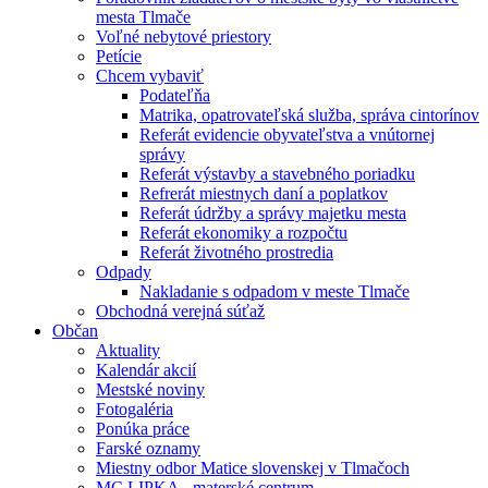
mesta Tlmače
Voľné nebytové priestory
Petície
Chcem vybaviť
Podateľňa
Matrika, opatrovateľská služba, správa cintorínov
Referát evidencie obyvateľstva a vnútornej
správy
Referát výstavby a stavebného poriadku
Refrerát miestnych daní a poplatkov
Referát údržby a správy majetku mesta
Referát ekonomiky a rozpočtu
Referát životného prostredia
Odpady
Nakladanie s odpadom v meste Tlmače
Obchodná verejná súťaž
Občan
Aktuality
Kalendár akcií
Mestské noviny
Fotogaléria
Ponúka práce
Farské oznamy
Miestny odbor Matice slovenskej v Tlmačoch
MC LIPKA - materské centrum