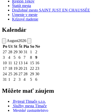
Región Tekov
Štatút mesta
Družobné mesto SAINT JUST EN CHAUSSÉE
Umenie v meste
Krízové riadenie
Kalendár
August
2026
Po
Ut
St
Št
Pia
So
Ne
27
28
29
30
31
1
2
3
4
5
6
7
8
9
10
11
12
13
14
15
16
17
18
19
20
21
22
23
24
25
26
27
28
29
30
31
1
2
3
4
5
6
Môžete mať záujem
Bytreal Tlmače s.r.o.
Služby mesta Tlmače
Mestské zastupitelstvo