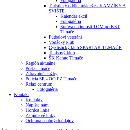
Fotogaléria
Turistický oddiel mládeže - KAMZÍKY A
SVIŠTE
Kalendár akcií
Fotogaléria
Správa o činnosti TOM pri KST
Tlmače
Futbaloví veteráni
Vodácky klub
Cyklistický klub SPARTAK TLMAČE
Tenisový klub
ŠK Karate Tlmače
Región aktuálne
Pošta Tlmače
Zdravotné služby
Polícia SR - OO PZ Tlmače
Relax centrum
Fotogaléria
Kontakt
Kontakty
Napíšte nám
Horúca linka
Zaujímavé linky
Ochrana osobných údajov