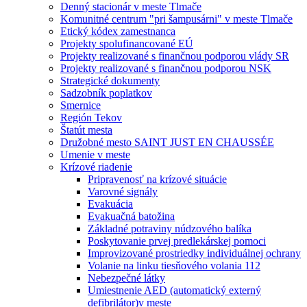
Denný stacionár v meste Tlmače
Komunitné centrum "pri šampusárni" v meste Tlmače
Etický kódex zamestnanca
Projekty spolufinancované EÚ
Projekty realizované s finančnou podporou vlády SR
Projekty realizované s finančnou podporou NSK
Strategické dokumenty
Sadzobník poplatkov
Smernice
Región Tekov
Štatút mesta
Družobné mesto SAINT JUST EN CHAUSSÉE
Umenie v meste
Krízové riadenie
Pripravenosť na krízové situácie
Varovné signály
Evakuácia
Evakuačná batožina
Základné potraviny núdzového balíka
Poskytovanie prvej predlekárskej pomoci
Improvizované prostriedky individuálnej ochrany
Volanie na linku tiesňového volania 112
Nebezpečné látky
Umiestnenie AED (automatický externý
defibrilátor)v meste