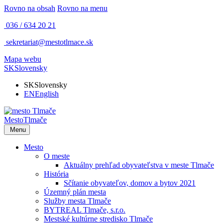
Rovno na obsah
Rovno na menu
036 / 634 20 21
sekretariat@mestotlmace.sk
Mapa webu
SK
Slovensky
SK
Slovensky
EN
English
Mesto
Tlmače
Menu
Mesto
O meste
Aktuálny prehľad obyvateľstva v meste Tlmače
História
Sčítanie obyvateľov, domov a bytov 2021
Územný plán mesta
Služby mesta Tlmače
BYTREAL Tlmače, s.r.o.
Mestské kultúrne stredisko Tlmače