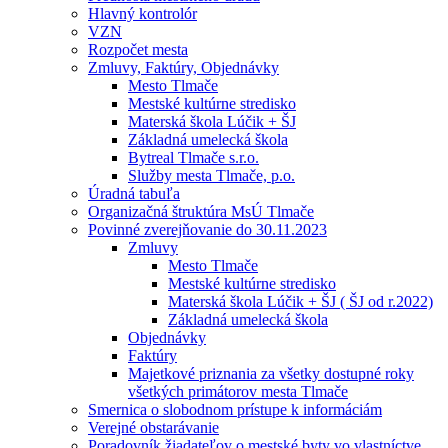
Hlavný kontrolór
VZN
Rozpočet mesta
Zmluvy, Faktúry, Objednávky
Mesto Tlmače
Mestské kultúrne stredisko
Materská škola Lúčik + ŠJ
Základná umelecká škola
Bytreal Tlmače s.r.o.
Služby mesta Tlmače, p.o.
Úradná tabuľa
Organizačná štruktúra MsÚ Tlmače
Povinné zverejňovanie do 30.11.2023
Zmluvy
Mesto Tlmače
Mestské kultúrne stredisko
Materská škola Lúčik + ŠJ ( ŠJ od r.2022)
Základná umelecká škola
Objednávky
Faktúry
Majetkové priznania za všetky dostupné roky
všetkých primátorov mesta Tlmače
Smernica o slobodnom prístupe k informáciám
Verejné obstarávanie
Poradovník žiadateľov o mestské byty vo vlastníctve