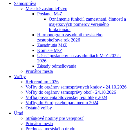
Samospráva
Mestské zastupiteľstvo
Poslanci MsZ
Oznámenie funkcií, zamestnaní, činností a
majetkových pomerov verejného
funkcionára
Harmonogram zasadnutí mestského
zastupiteľstva rok 2026
Zasadnutia MsZ
Komisie MsZ
Účasť poslancov na zasadnutiach MsZ 2022 -
2026
Zásady odmeňovania
Primátor mesta
Voľby
Referendum 2026
Voľby do orgánov samosprávnych krajov - 24.10.2026
Voľby do orgánov samosprávy obcí - 24.10.2026
Voľba prezidenta Slovenskej republiky 2024
Voľby do Európskeho parlamentu 2024
Ostatné voľby
Úrad
Stránkové hodiny pre verejnosť
Primátor mesta
Prednosta mestského úradu