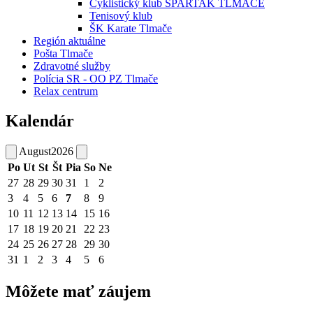
Cyklistický klub SPARTAK TLMAČE
Tenisový klub
ŠK Karate Tlmače
Región aktuálne
Pošta Tlmače
Zdravotné služby
Polícia SR - OO PZ Tlmače
Relax centrum
Kalendár
August
2026
Po
Ut
St
Št
Pia
So
Ne
27
28
29
30
31
1
2
3
4
5
6
7
8
9
10
11
12
13
14
15
16
17
18
19
20
21
22
23
24
25
26
27
28
29
30
31
1
2
3
4
5
6
Môžete mať záujem