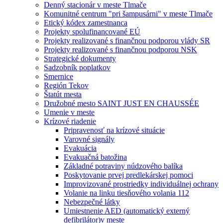
Denný stacionár v meste Tlmače
Komunitné centrum "pri šampusárni" v meste Tlmače
Etický kódex zamestnanca
Projekty spolufinancované EÚ
Projekty realizované s finančnou podporou vlády SR
Projekty realizované s finančnou podporou NSK
Strategické dokumenty
Sadzobník poplatkov
Smernice
Región Tekov
Štatút mesta
Družobné mesto SAINT JUST EN CHAUSSÉE
Umenie v meste
Krízové riadenie
Pripravenosť na krízové situácie
Varovné signály
Evakuácia
Evakuačná batožina
Základné potraviny núdzového balíka
Poskytovanie prvej predlekárskej pomoci
Improvizované prostriedky individuálnej ochrany
Volanie na linku tiesňového volania 112
Nebezpečné látky
Umiestnenie AED (automatický externý
defibrilátor)v meste