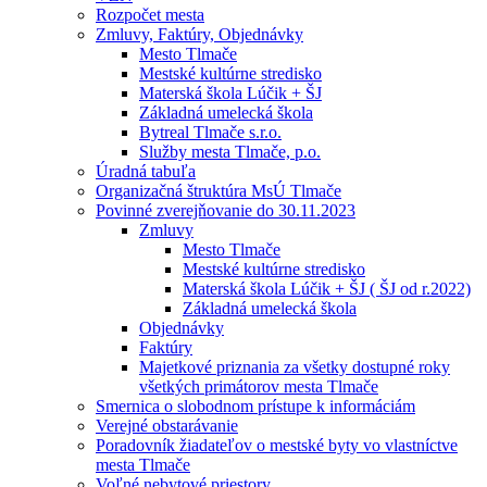
Rozpočet mesta
Zmluvy, Faktúry, Objednávky
Mesto Tlmače
Mestské kultúrne stredisko
Materská škola Lúčik + ŠJ
Základná umelecká škola
Bytreal Tlmače s.r.o.
Služby mesta Tlmače, p.o.
Úradná tabuľa
Organizačná štruktúra MsÚ Tlmače
Povinné zverejňovanie do 30.11.2023
Zmluvy
Mesto Tlmače
Mestské kultúrne stredisko
Materská škola Lúčik + ŠJ ( ŠJ od r.2022)
Základná umelecká škola
Objednávky
Faktúry
Majetkové priznania za všetky dostupné roky
všetkých primátorov mesta Tlmače
Smernica o slobodnom prístupe k informáciám
Verejné obstarávanie
Poradovník žiadateľov o mestské byty vo vlastníctve
mesta Tlmače
Voľné nebytové priestory