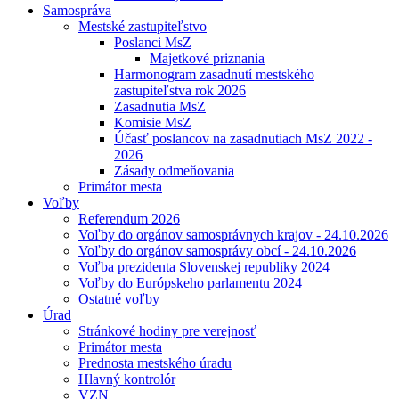
Samospráva
Mestské zastupiteľstvo
Poslanci MsZ
Majetkové priznania
Harmonogram zasadnutí mestského
zastupiteľstva rok 2026
Zasadnutia MsZ
Komisie MsZ
Účasť poslancov na zasadnutiach MsZ 2022 -
2026
Zásady odmeňovania
Primátor mesta
Voľby
Referendum 2026
Voľby do orgánov samosprávnych krajov - 24.10.2026
Voľby do orgánov samosprávy obcí - 24.10.2026
Voľba prezidenta Slovenskej republiky 2024
Voľby do Európskeho parlamentu 2024
Ostatné voľby
Úrad
Stránkové hodiny pre verejnosť
Primátor mesta
Prednosta mestského úradu
Hlavný kontrolór
VZN