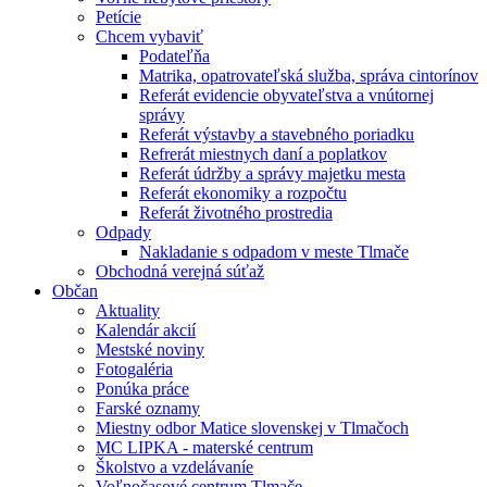
Petície
Chcem vybaviť
Podateľňa
Matrika, opatrovateľská služba, správa cintorínov
Referát evidencie obyvateľstva a vnútornej
správy
Referát výstavby a stavebného poriadku
Refrerát miestnych daní a poplatkov
Referát údržby a správy majetku mesta
Referát ekonomiky a rozpočtu
Referát životného prostredia
Odpady
Nakladanie s odpadom v meste Tlmače
Obchodná verejná súťaž
Občan
Aktuality
Kalendár akcií
Mestské noviny
Fotogaléria
Ponúka práce
Farské oznamy
Miestny odbor Matice slovenskej v Tlmačoch
MC LIPKA - materské centrum
Školstvo a vzdelávaníe
Voľnočasové centrum Tlmače