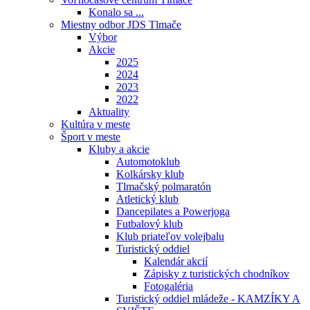
Konalo sa ...
Miestny odbor JDS Tlmače
Výbor
Akcie
2025
2024
2023
2022
Aktuality
Kultúra v meste
Šport v meste
Kluby a akcie
Automotoklub
Kolkársky klub
Tlmačský polmaratón
Atletický klub
Dancepilates a Powerjoga
Futbalový klub
Klub priateľov volejbalu
Turistický oddiel
Kalendár akcií
Zápisky z turistických chodníkov
Fotogaléria
Turistický oddiel mládeže - KAMZÍKY A