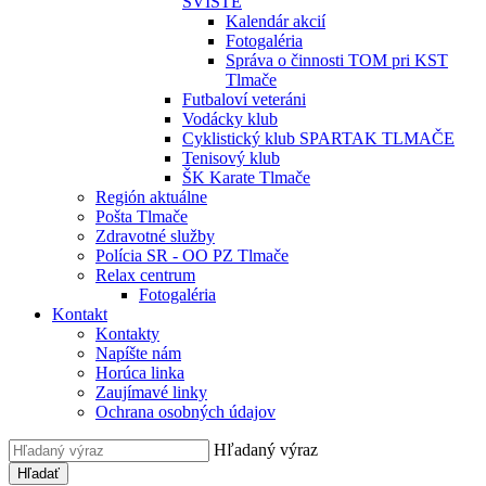
SVIŠTE
Kalendár akcií
Fotogaléria
Správa o činnosti TOM pri KST
Tlmače
Futbaloví veteráni
Vodácky klub
Cyklistický klub SPARTAK TLMAČE
Tenisový klub
ŠK Karate Tlmače
Región aktuálne
Pošta Tlmače
Zdravotné služby
Polícia SR - OO PZ Tlmače
Relax centrum
Fotogaléria
Kontakt
Kontakty
Napíšte nám
Horúca linka
Zaujímavé linky
Ochrana osobných údajov
Hľadaný výraz
Hľadať