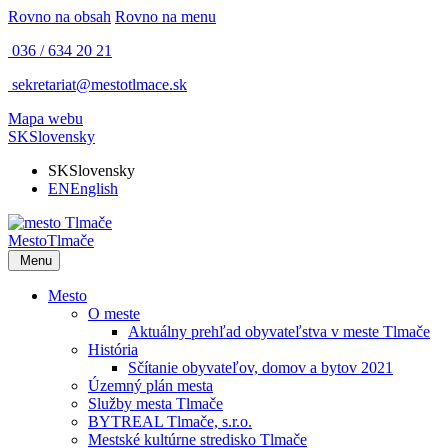
Rovno na obsah
Rovno na menu
036 / 634 20 21
sekretariat@mestotlmace.sk
Mapa webu
SK
Slovensky
SK
Slovensky
EN
English
Mesto
Tlmače
Menu
Mesto
O meste
Aktuálny prehľad obyvateľstva v meste Tlmače
História
Sčítanie obyvateľov, domov a bytov 2021
Územný plán mesta
Služby mesta Tlmače
BYTREAL Tlmače, s.r.o.
Mestské kultúrne stredisko Tlmače