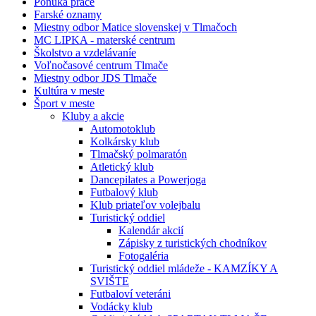
Ponúka práce
Farské oznamy
Miestny odbor Matice slovenskej v Tlmačoch
MC LIPKA - materské centrum
Školstvo a vzdelávaníe
Voľnočasové centrum Tlmače
Miestny odbor JDS Tlmače
Kultúra v meste
Šport v meste
Kluby a akcie
Automotoklub
Kolkársky klub
Tlmačský polmaratón
Atletický klub
Dancepilates a Powerjoga
Futbalový klub
Klub priateľov volejbalu
Turistický oddiel
Kalendár akcií
Zápisky z turistických chodníkov
Fotogaléria
Turistický oddiel mládeže - KAMZÍKY A
SVIŠTE
Futbaloví veteráni
Vodácky klub