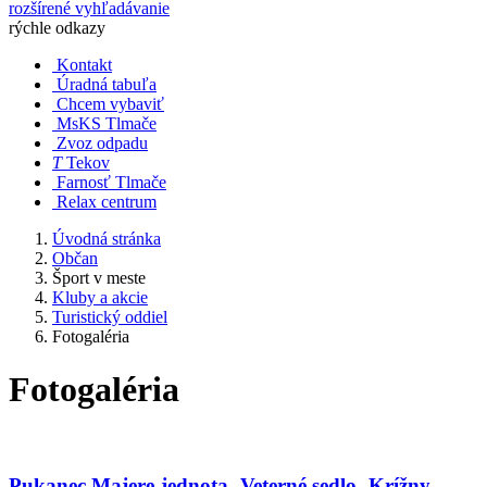
rozšírené vyhľadávanie
rýchle odkazy
Kontakt
Úradná tabuľa
Chcem vybaviť
MsKS Tlmače
Zvoz odpadu
T
Tekov
Farnosť Tlmače
Relax centrum
Úvodná stránka
Občan
Šport v meste
Kluby a akcie
Turistický oddiel
Fotogaléria
Fotogaléria
Pukanec Majere-jednota -Veterné sedlo- Krížny