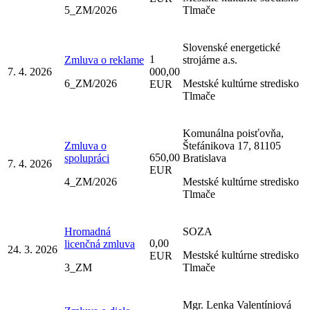
5_ZM/2026
Tlmače
Slovenské energetické
1
Zmluva o reklame
strojárne a.s.
7. 4. 2026
000,00
6_ZM/2026
Mestské kultúrne stredisko
EUR
Tlmače
Komunálna poisťovňa,
Zmluva o
Štefánikova 17, 81105
650,00
spolupráci
Bratislava
7. 4. 2026
EUR
4_ZM/2026
Mestské kultúrne stredisko
Tlmače
Hromadná
SOZA
0,00
licenčná zmluva
24. 3. 2026
Mestské kultúrne stredisko
EUR
3_ZM
Tlmače
Mgr. Lenka Valentíniová