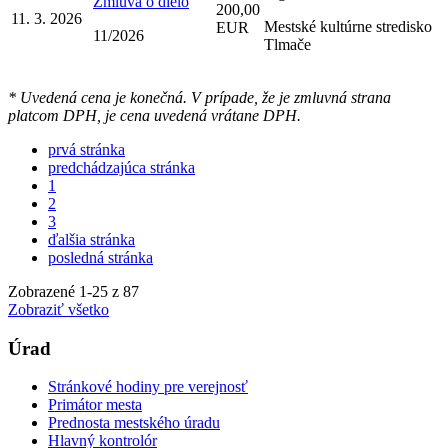
Zmluva o dielo
200,00
11. 3. 2026
Mestské kultúrne stredisko
EUR
11/2026
Tlmače
* Uvedená cena je konečná. V prípade, že je zmluvná strana
platcom DPH, je cena uvedená vrátane DPH.
prvá stránka
predchádzajúca stránka
1
2
3
ďalšia stránka
posledná stránka
Zobrazené
1
-
25
z 87
Zobraziť všetko
Úrad
Stránkové hodiny pre verejnosť
Primátor mesta
Prednosta mestského úradu
Hlavný kontrolór