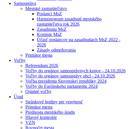
Samospráva
Mestské zastupiteľstvo
Poslanci MsZ
Harmonogram zasadnutí mestského
zastupiteľstva rok 2026
Zasadnutia MsZ
Komisie MsZ
Účasť poslancov na zasadnutiach MsZ 2022 -
2026
Zásady odmeňovania
Primátor mesta
Voľby
Referendum 2026
Voľby do orgánov samosprávnych krajov - 24.10.2026
Voľby do orgánov samosprávy obcí - 24.10.2026
Voľba prezidenta Slovenskej republiky 2024
Voľby do Európskeho parlamentu 2024
Ostatné voľby
Úrad
Stránkové hodiny pre verejnosť
Primátor mesta
Prednosta mestského úradu
Hlavný kontrolór
VZN
Rozpočet mesta