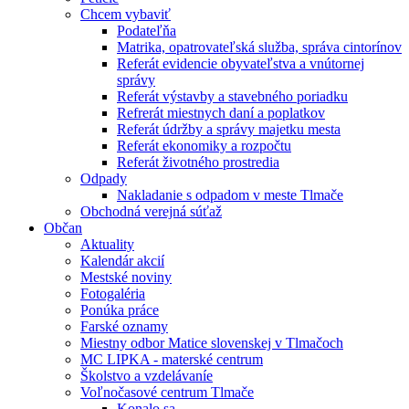
Chcem vybaviť
Podateľňa
Matrika, opatrovateľská služba, správa cintorínov
Referát evidencie obyvateľstva a vnútornej
správy
Referát výstavby a stavebného poriadku
Refrerát miestnych daní a poplatkov
Referát údržby a správy majetku mesta
Referát ekonomiky a rozpočtu
Referát životného prostredia
Odpady
Nakladanie s odpadom v meste Tlmače
Obchodná verejná súťaž
Občan
Aktuality
Kalendár akcií
Mestské noviny
Fotogaléria
Ponúka práce
Farské oznamy
Miestny odbor Matice slovenskej v Tlmačoch
MC LIPKA - materské centrum
Školstvo a vzdelávaníe
Voľnočasové centrum Tlmače
Konalo sa ...