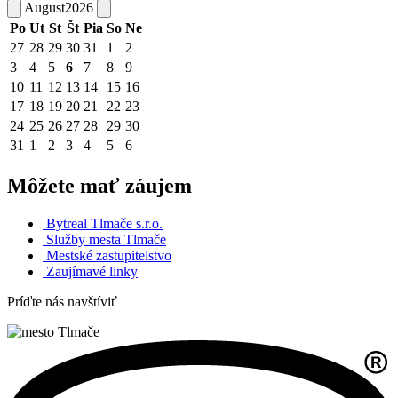
August
2026
Po
Ut
St
Št
Pia
So
Ne
27
28
29
30
31
1
2
3
4
5
6
7
8
9
10
11
12
13
14
15
16
17
18
19
20
21
22
23
24
25
26
27
28
29
30
31
1
2
3
4
5
6
Môžete mať záujem
Bytreal Tlmače s.r.o.
Služby mesta Tlmače
Mestské zastupitelstvo
Zaujímavé linky
Príďte nás navštíviť