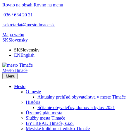
Rovno na obsah
Rovno na menu
036 / 634 20 21
sekretariat@mestotlmace.sk
Mapa webu
SK
Slovensky
SK
Slovensky
EN
English
Mesto
Tlmače
Menu
Mesto
O meste
Aktuálny prehľad obyvateľstva v meste Tlmače
História
Sčítanie obyvateľov, domov a bytov 2021
Územný plán mesta
Služby mesta Tlmače
BYTREAL Tlmače, s.r.o.
Mestské kultúrne stredisko Tlmače