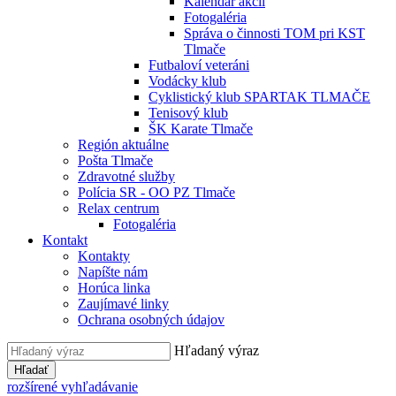
Kalendár akcií
Fotogaléria
Správa o činnosti TOM pri KST
Tlmače
Futbaloví veteráni
Vodácky klub
Cyklistický klub SPARTAK TLMAČE
Tenisový klub
ŠK Karate Tlmače
Región aktuálne
Pošta Tlmače
Zdravotné služby
Polícia SR - OO PZ Tlmače
Relax centrum
Fotogaléria
Kontakt
Kontakty
Napíšte nám
Horúca linka
Zaujímavé linky
Ochrana osobných údajov
Hľadaný výraz
Hľadať
rozšírené vyhľadávanie