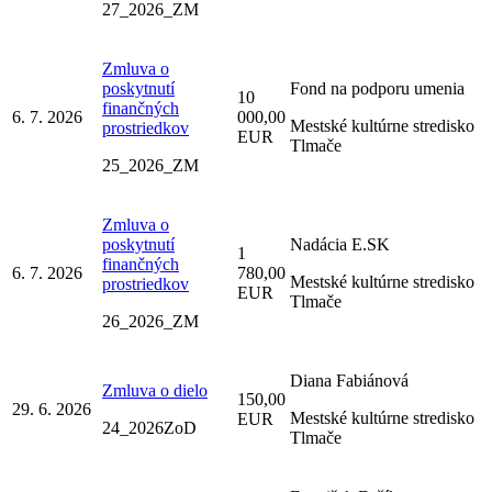
27_2026_ZM
Zmluva o
poskytnutí
Fond na podporu umenia
10
finančných
6. 7. 2026
000,00
Mestské kultúrne stredisko
prostriedkov
EUR
Tlmače
25_2026_ZM
Zmluva o
poskytnutí
Nadácia E.SK
1
finančných
6. 7. 2026
780,00
Mestské kultúrne stredisko
prostriedkov
EUR
Tlmače
26_2026_ZM
Diana Fabiánová
Zmluva o dielo
150,00
29. 6. 2026
Mestské kultúrne stredisko
EUR
24_2026ZoD
Tlmače