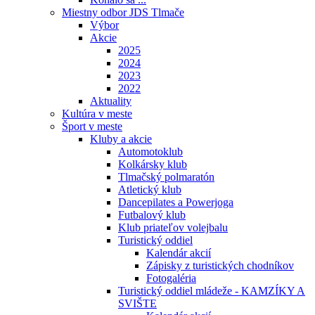
Miestny odbor JDS Tlmače
Výbor
Akcie
2025
2024
2023
2022
Aktuality
Kultúra v meste
Šport v meste
Kluby a akcie
Automotoklub
Kolkársky klub
Tlmačský polmaratón
Atletický klub
Dancepilates a Powerjoga
Futbalový klub
Klub priateľov volejbalu
Turistický oddiel
Kalendár akcií
Zápisky z turistických chodníkov
Fotogaléria
Turistický oddiel mládeže - KAMZÍKY A
SVIŠTE