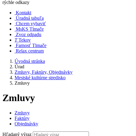
rýchle odkazy
Kontakt
Úradná tabuľa
Chcem vybaviť
MsKS Tlmače
Zvoz odpadu
T
Tekov
Farnosť Tlmače
Relax centrum
Úvodná stránka
Úrad
Zmluvy, Faktúry, Objednávky
Mestské kultúrne stredisko
Zmluvy
Zmluvy
Zmluvy
Faktúry
Objednávky
Hľadaný výraz