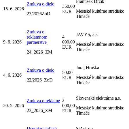
František Držík
Zmluva o dielo
350,00
15. 6. 2026
Mestské kultúrne stredisko
EUR
23/2026ZoD
Tlmače
Zmluva o
JAVYS, a.s.
4
reklamnom
9. 6. 2026
000,00
partnerstve
Mestské kultúrne stredisko
EUR
Tlmače
24_2026_ZM
Juraj Hruška
Zmluva o dielo
50,00
4. 6. 2026
Mestské kultúrne stredisko
EUR
22/2026_ZoD
Tlmače
Slovenské elektrárne a.s.
2
Zmluva o reklame
20. 5. 2026
000,00
Mestské kultúrne stredisko
23_2026_ZM
EUR
Tlmače
Usporiadateľská
StArt, o.z.