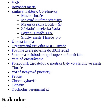
VZN
Rozpočet mesta
Zmluvy, Faktúry, Objednávky
Mesto Tlmače
Mestské kultúrne stredisko
Materská škola Lúčik + ŠJ
Základná umelecká škola
Bytreal Tlmače s.r.o.
Služby mesta Tlmače, p.o.
Úradná tabuľa
Organizačná štruktúra MsÚ Tlmače
Povinné zverejňovanie do 30.11.2023
Smernica o slobodnom prístupe k informáciám
Verejné obstarávanie
Poradovník žiadateľov o mestské byty vo vlastníctve mesta
Tlmače
Voľné nebytové priestory
Petície
Chcem vybaviť
Odpady
Obchodná verejná súťaž
Kalendár