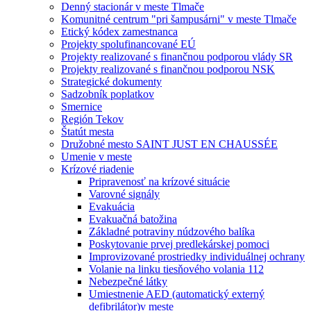
Denný stacionár v meste Tlmače
Komunitné centrum "pri šampusárni" v meste Tlmače
Etický kódex zamestnanca
Projekty spolufinancované EÚ
Projekty realizované s finančnou podporou vlády SR
Projekty realizované s finančnou podporou NSK
Strategické dokumenty
Sadzobník poplatkov
Smernice
Región Tekov
Štatút mesta
Družobné mesto SAINT JUST EN CHAUSSÉE
Umenie v meste
Krízové riadenie
Pripravenosť na krízové situácie
Varovné signály
Evakuácia
Evakuačná batožina
Základné potraviny núdzového balíka
Poskytovanie prvej predlekárskej pomoci
Improvizované prostriedky individuálnej ochrany
Volanie na linku tiesňového volania 112
Nebezpečné látky
Umiestnenie AED (automatický externý
defibrilátor)v meste