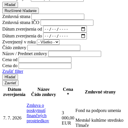
Hľadať
Rozšírené hľadanie
Zmluvná strana
Zmluvná strana IČO
Dátum zverejnenia od
Dátum zverejnenia do
Zverejnený v roku
Číslo zmluvy
Názov / Predmet zmluvy
Cena od
Cena do
Zrušiť filter
Zavrieť
Dátum
Názov
Cena
Zmluvné strany
zverejnenia
Číslo zmluvy
*
Zmluva o
poskytnutí
Fond na podporu umenia
3
finančných
7. 7. 2026
000,00
Mestské kultúrne stredisko
prostriedkov
EUR
Tlmače