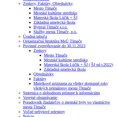
Zmluvy, Faktúry, Objednávky
Mesto Tlmače
Mestské kultúrne stredisko
Materská škola Lúčik + ŠJ
Základná umelecká škola
Bytreal Tlmače s.r.o.
Služby mesta Tlmače, p.o.
Úradná tabuľa
Organizačná štruktúra MsÚ Tlmače
Povinné zverejňovanie do 30.11.2023
Zmluvy
Mesto Tlmače
Mestské kultúrne stredisko
Materská škola Lúčik + ŠJ ( ŠJ od r.2022)
Základná umelecká škola
Objednávky
Faktúry
Majetkové priznania za všetky dostupné roky
všetkých primátorov mesta Tlmače
Smernica o slobodnom prístupe k informáciám
Verejné obstarávanie
Poradovník žiadateľov o mestské byty vo vlastníctve
mesta Tlmače
Voľné nebytové priestory
Petície