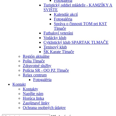
Fotogaléria
Turistický oddiel mládeže - KAMZÍKY A
SVIŠTE
Kalendár akcií
Fotogaléria
Správa o činnosti TOM pri KST
Tlmače
Futbaloví veteráni
Vodácky klub
Cyklistický klub SPARTAK TLMAČE
Tenisový klub
ŠK Karate Tlmače
Región aktuálne
Pošta Tlmače
Zdravotné služby
Polícia SR - OO PZ Tlmače
Relax centrum
Fotogaléria
Kontakt
Kontakty
Napíšte nám
Horúca linka
Zaujímavé linky
Ochrana osobných údajov