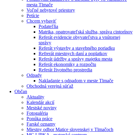
mesta Tlmače
Voľné nebytové priestory
Petície
Chcem vybaviť
Podateľňa
Matrika, opatrovateľská služba, správa cintorínov
Referát evidencie obyvateľstva a vnútornej
správy
Referát výstavby a stavebného poriadku
Refrerát miestnych daní a poplatkov
Referát údržby a správy majetku mesta
Referát ekonomiky a rozpočtu
Referát životného prostredia
Odpady
Nakladanie s odpadom v meste Tlmače
Obchodná verejná súťaž
Občan
Aktuality
Kalendár akcií
Mestské noviny
Fotogaléria
Ponúka práce
Farské oznamy
Miestny odbor Matice slovenskej v Tlmačoch
MC LIPKA - materské centrum