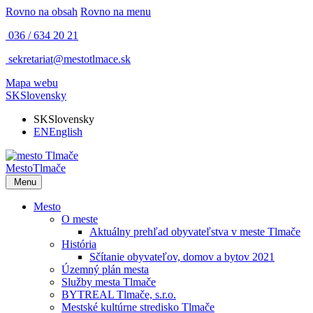
Rovno na obsah
Rovno na menu
036 / 634 20 21
sekretariat@mestotlmace.sk
Mapa webu
SK
Slovensky
SK
Slovensky
EN
English
Mesto
Tlmače
Menu
Mesto
O meste
Aktuálny prehľad obyvateľstva v meste Tlmače
História
Sčítanie obyvateľov, domov a bytov 2021
Územný plán mesta
Služby mesta Tlmače
BYTREAL Tlmače, s.r.o.
Mestské kultúrne stredisko Tlmače