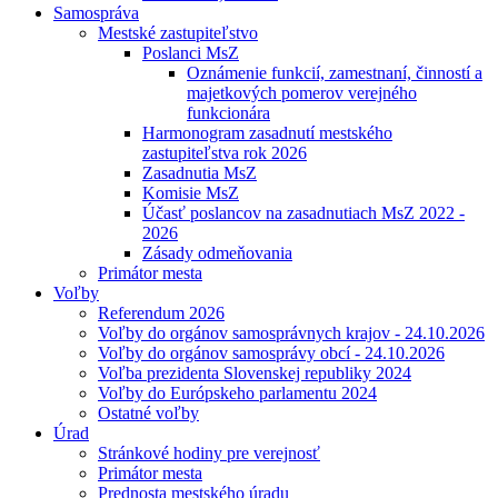
Samospráva
Mestské zastupiteľstvo
Poslanci MsZ
Oznámenie funkcií, zamestnaní, činností a
majetkových pomerov verejného
funkcionára
Harmonogram zasadnutí mestského
zastupiteľstva rok 2026
Zasadnutia MsZ
Komisie MsZ
Účasť poslancov na zasadnutiach MsZ 2022 -
2026
Zásady odmeňovania
Primátor mesta
Voľby
Referendum 2026
Voľby do orgánov samosprávnych krajov - 24.10.2026
Voľby do orgánov samosprávy obcí - 24.10.2026
Voľba prezidenta Slovenskej republiky 2024
Voľby do Európskeho parlamentu 2024
Ostatné voľby
Úrad
Stránkové hodiny pre verejnosť
Primátor mesta
Prednosta mestského úradu