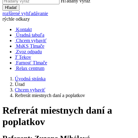
Hľadaný výraz
Hľadať
rozšírené vyhľadávanie
rýchle odkazy
Kontakt
Úradná tabuľa
Chcem vybaviť
MsKS Tlmače
Zvoz odpadu
T
Tekov
Farnosť Tlmače
Relax centrum
Úvodná stránka
Úrad
Chcem vybaviť
Refrerát miestnych daní a poplatkov
Refrerát miestnych daní a
poplatkov