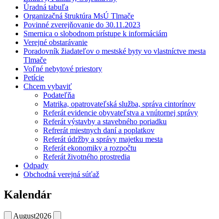
Úradná tabuľa
Organizačná štruktúra MsÚ Tlmače
Povinné zverejňovanie do 30.11.2023
Smernica o slobodnom prístupe k informáciám
Verejné obstarávanie
Poradovník žiadateľov o mestské byty vo vlastníctve mesta
Tlmače
Voľné nebytové priestory
Petície
Chcem vybaviť
Podateľňa
Matrika, opatrovateľská služba, správa cintorínov
Referát evidencie obyvateľstva a vnútornej správy
Referát výstavby a stavebného poriadku
Refrerát miestnych daní a poplatkov
Referát údržby a správy majetku mesta
Referát ekonomiky a rozpočtu
Referát životného prostredia
Odpady
Obchodná verejná súťaž
Kalendár
August
2026