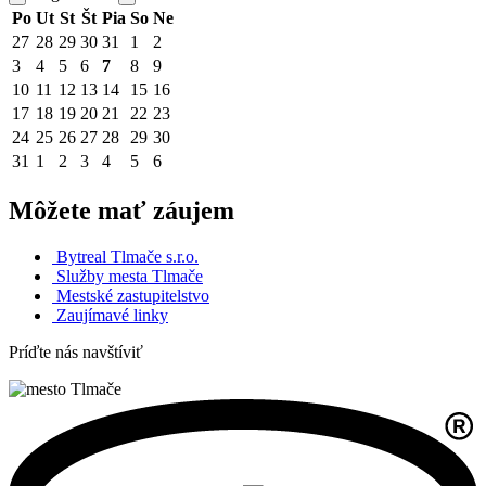
Po
Ut
St
Št
Pia
So
Ne
27
28
29
30
31
1
2
3
4
5
6
7
8
9
10
11
12
13
14
15
16
17
18
19
20
21
22
23
24
25
26
27
28
29
30
31
1
2
3
4
5
6
Môžete mať záujem
Bytreal Tlmače s.r.o.
Služby mesta Tlmače
Mestské zastupitelstvo
Zaujímavé linky
Príďte nás navštíviť