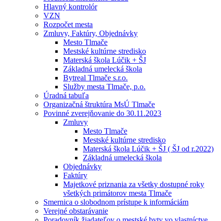
Hlavný kontrolór
VZN
Rozpočet mesta
Zmluvy, Faktúry, Objednávky
Mesto Tlmače
Mestské kultúrne stredisko
Materská škola Lúčik + ŠJ
Základná umelecká škola
Bytreal Tlmače s.r.o.
Služby mesta Tlmače, p.o.
Úradná tabuľa
Organizačná štruktúra MsÚ Tlmače
Povinné zverejňovanie do 30.11.2023
Zmluvy
Mesto Tlmače
Mestské kultúrne stredisko
Materská škola Lúčik + ŠJ ( ŠJ od r.2022)
Základná umelecká škola
Objednávky
Faktúry
Majetkové priznania za všetky dostupné roky
všetkých primátorov mesta Tlmače
Smernica o slobodnom prístupe k informáciám
Verejné obstarávanie
Poradovník žiadateľov o mestské byty vo vlastníctve