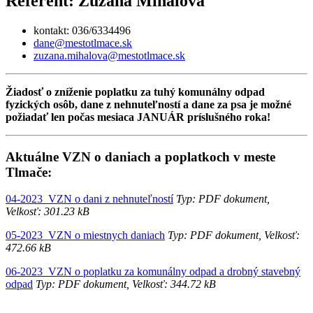
Referent: Zuzana Mihálová
kontakt: 036/6334496
dane@mestotlmace.sk
zuzana.mihalova@mestotlmace.sk
Žiadosť o zníženie poplatku za tuhý komunálny odpad
fyzických osôb, dane z nehnuteľností a dane za psa je možné
požiadať len počas mesiaca JANUÁR príslušného roka!
Aktuálne VZN o daniach a poplatkoch v meste
Tlmače:
04-2023_VZN o dani z nehnuteľností
Typ: PDF dokument,
Velkosť: 301.23 kB
05-2023_VZN o miestnych daniach
Typ: PDF dokument, Velkosť:
472.66 kB
06-2023_VZN o poplatku za komunálny odpad a drobný stavebný
odpad
Typ: PDF dokument, Velkosť: 344.72 kB