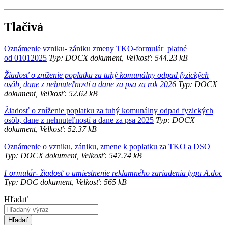
Tlačivá
Oznámenie vzniku- zániku zmeny TKO-formulár_platné
od 01012025
Typ: DOCX dokument, Veľkosť: 544.23 kB
Žiadosť o zníženie poplatku za tuhý komunálny odpad fyzických
osôb, dane z nehnuteľností a dane za psa za rok 2026
Typ: DOCX
dokument, Veľkosť: 52.62 kB
Žiadosť o zníženie poplatku za tuhý komunálny odpad fyzických
osôb, dane z nehnuteľností a dane za psa 2025
Typ: DOCX
dokument, Velkosť: 52.37 kB
Oznámenie o vzniku, zániku, zmene k poplatku za TKO a DSO
Typ: DOCX dokument, Velkosť: 547.74 kB
Formulár- žiadosť o umiestnenie reklamného zariadenia typu A.doc
Typ: DOC dokument, Velkosť: 565 kB
Hľadať
Hľadať