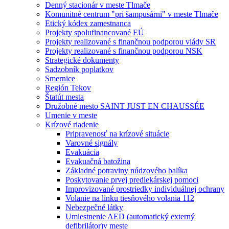
Denný stacionár v meste Tlmače
Komunitné centrum "pri šampusárni" v meste Tlmače
Etický kódex zamestnanca
Projekty spolufinancované EÚ
Projekty realizované s finančnou podporou vlády SR
Projekty realizované s finančnou podporou NSK
Strategické dokumenty
Sadzobník poplatkov
Smernice
Región Tekov
Štatút mesta
Družobné mesto SAINT JUST EN CHAUSSÉE
Umenie v meste
Krízové riadenie
Pripravenosť na krízové situácie
Varovné signály
Evakuácia
Evakuačná batožina
Základné potraviny núdzového balíka
Poskytovanie prvej predlekárskej pomoci
Improvizované prostriedky individuálnej ochrany
Volanie na linku tiesňového volania 112
Nebezpečné látky
Umiestnenie AED (automatický externý
defibrilátor)v meste