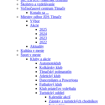
Školstvo a vzdelávaníe
Voľnočasové centrum Tlmače
Konalo sa ...
Miestny odbor JDS Tlmače
Výbor
Akcie
2025
2024
2023
2022
Aktuality
Kultúra v meste
Šport v meste
Kluby a akcie
Automotoklub
Kolkársky klub
Tlmačský polmaratón
Atletický klub
Dancepilates a Powerjoga
Futbalový klub
Klub priateľov volejbalu
Turistický oddiel
Kalendár akcií
Zápisky z turistických chodníkov