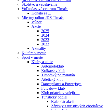
Školstvo a vzdelávaníe
Voľnočasové centrum Tlmače
Konalo sa ...
Miestny odbor JDS Tlmače
Výbor
Akcie
2025
2024
2023
2022
Aktuality
Kultúra v meste
Šport v meste
Kluby a akcie
Automotoklub
Kolkársky klub
Tlmačský polmaratón
Atletický klub
Dancepilates a Powerjoga
Futbalový klub
Klub priateľov volejbalu
Turistický oddiel
Kalendár akcií
Zápisky z turistických chodníkov