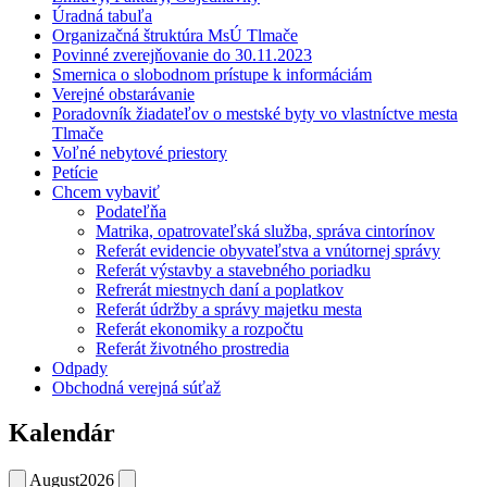
Úradná tabuľa
Organizačná štruktúra MsÚ Tlmače
Povinné zverejňovanie do 30.11.2023
Smernica o slobodnom prístupe k informáciám
Verejné obstarávanie
Poradovník žiadateľov o mestské byty vo vlastníctve mesta
Tlmače
Voľné nebytové priestory
Petície
Chcem vybaviť
Podateľňa
Matrika, opatrovateľská služba, správa cintorínov
Referát evidencie obyvateľstva a vnútornej správy
Referát výstavby a stavebného poriadku
Refrerát miestnych daní a poplatkov
Referát údržby a správy majetku mesta
Referát ekonomiky a rozpočtu
Referát životného prostredia
Odpady
Obchodná verejná súťaž
Kalendár
August
2026