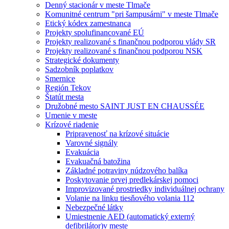
Denný stacionár v meste Tlmače
Komunitné centrum "pri šampusárni" v meste Tlmače
Etický kódex zamestnanca
Projekty spolufinancované EÚ
Projekty realizované s finančnou podporou vlády SR
Projekty realizované s finančnou podporou NSK
Strategické dokumenty
Sadzobník poplatkov
Smernice
Región Tekov
Štatút mesta
Družobné mesto SAINT JUST EN CHAUSSÉE
Umenie v meste
Krízové riadenie
Pripravenosť na krízové situácie
Varovné signály
Evakuácia
Evakuačná batožina
Základné potraviny núdzového balíka
Poskytovanie prvej predlekárskej pomoci
Improvizované prostriedky individuálnej ochrany
Volanie na linku tiesňového volania 112
Nebezpečné látky
Umiestnenie AED (automatický externý
defibrilátor)v meste