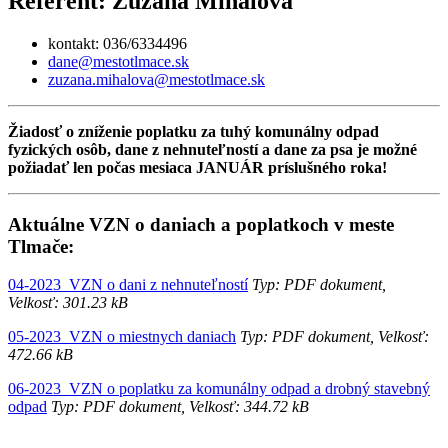
Referent: Zuzana Mihálová
kontakt: 036/6334496
dane@mestotlmace.sk
zuzana.mihalova@mestotlmace.sk
Žiadosť o zníženie poplatku za tuhý komunálny odpad
fyzických osôb, dane z nehnuteľností a dane za psa je možné
požiadať len počas mesiaca JANUÁR príslušného roka!
Aktuálne VZN o daniach a poplatkoch v meste
Tlmače:
04-2023_VZN o dani z nehnuteľností
Typ: PDF dokument,
Velkosť: 301.23 kB
05-2023_VZN o miestnych daniach
Typ: PDF dokument, Velkosť:
472.66 kB
06-2023_VZN o poplatku za komunálny odpad a drobný stavebný
odpad
Typ: PDF dokument, Velkosť: 344.72 kB