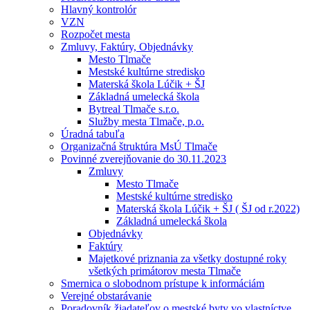
Hlavný kontrolór
VZN
Rozpočet mesta
Zmluvy, Faktúry, Objednávky
Mesto Tlmače
Mestské kultúrne stredisko
Materská škola Lúčik + ŠJ
Základná umelecká škola
Bytreal Tlmače s.r.o.
Služby mesta Tlmače, p.o.
Úradná tabuľa
Organizačná štruktúra MsÚ Tlmače
Povinné zverejňovanie do 30.11.2023
Zmluvy
Mesto Tlmače
Mestské kultúrne stredisko
Materská škola Lúčik + ŠJ ( ŠJ od r.2022)
Základná umelecká škola
Objednávky
Faktúry
Majetkové priznania za všetky dostupné roky
všetkých primátorov mesta Tlmače
Smernica o slobodnom prístupe k informáciám
Verejné obstarávanie
Poradovník žiadateľov o mestské byty vo vlastníctve