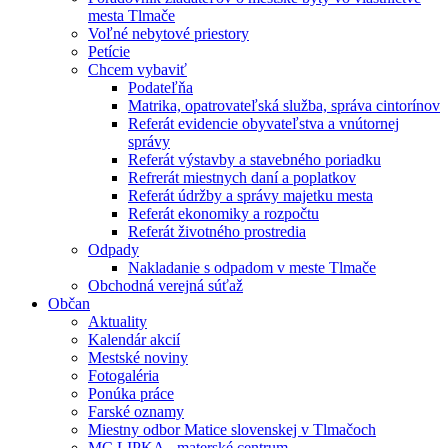
mesta Tlmače
Voľné nebytové priestory
Petície
Chcem vybaviť
Podateľňa
Matrika, opatrovateľská služba, správa cintorínov
Referát evidencie obyvateľstva a vnútornej
správy
Referát výstavby a stavebného poriadku
Refrerát miestnych daní a poplatkov
Referát údržby a správy majetku mesta
Referát ekonomiky a rozpočtu
Referát životného prostredia
Odpady
Nakladanie s odpadom v meste Tlmače
Obchodná verejná súťaž
Občan
Aktuality
Kalendár akcií
Mestské noviny
Fotogaléria
Ponúka práce
Farské oznamy
Miestny odbor Matice slovenskej v Tlmačoch
MC LIPKA - materské centrum