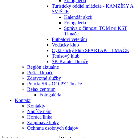
Fotogaléria
Turistický oddiel mládeže - KAMZÍKY A
SVIŠTE
Kalendár akcií
Fotogaléria
Správa o činnosti TOM pri KST
Tlmače
Futbaloví veteráni
Vodácky klub
Cyklistický klub SPARTAK TLMAČE
Tenisový klub
ŠK Karate Tlmače
Región aktuálne
Pošta Tlmače
Zdravotné služby
Polícia SR - OO PZ Tlmače
Relax centrum
Fotogaléria
Kontakt
Kontakty
Napíšte nám
Horúca linka
Zaujímavé linky
Ochrana osobných údajov