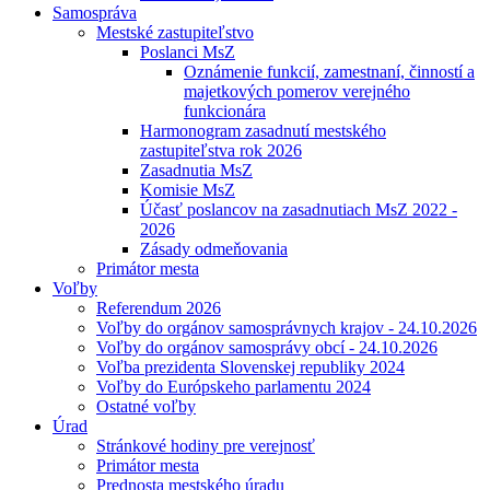
Samospráva
Mestské zastupiteľstvo
Poslanci MsZ
Oznámenie funkcií, zamestnaní, činností a
majetkových pomerov verejného
funkcionára
Harmonogram zasadnutí mestského
zastupiteľstva rok 2026
Zasadnutia MsZ
Komisie MsZ
Účasť poslancov na zasadnutiach MsZ 2022 -
2026
Zásady odmeňovania
Primátor mesta
Voľby
Referendum 2026
Voľby do orgánov samosprávnych krajov - 24.10.2026
Voľby do orgánov samosprávy obcí - 24.10.2026
Voľba prezidenta Slovenskej republiky 2024
Voľby do Európskeho parlamentu 2024
Ostatné voľby
Úrad
Stránkové hodiny pre verejnosť
Primátor mesta
Prednosta mestského úradu