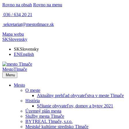
Rovno na obsah
Rovno na menu
036 / 634 20 21
sekretariat@mestotlmace.sk
Mapa webu
SK
Slovensky
SK
Slovensky
EN
English
Mesto
Tlmače
Menu
Mesto
O meste
Aktuálny prehľad obyvateľstva v meste Tlmače
História
Sčítanie obyvateľov, domov a bytov 2021
Územný plán mesta
Služby mesta Tlmače
BYTREAL Tlmače, s.r.o.
Mestské kultúrne stredisko Tlmače