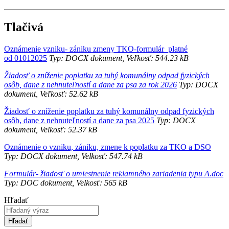
Tlačivá
Oznámenie vzniku- zániku zmeny TKO-formulár_platné
od 01012025
Typ: DOCX dokument, Veľkosť: 544.23 kB
Žiadosť o zníženie poplatku za tuhý komunálny odpad fyzických
osôb, dane z nehnuteľností a dane za psa za rok 2026
Typ: DOCX
dokument, Veľkosť: 52.62 kB
Žiadosť o zníženie poplatku za tuhý komunálny odpad fyzických
osôb, dane z nehnuteľností a dane za psa 2025
Typ: DOCX
dokument, Velkosť: 52.37 kB
Oznámenie o vzniku, zániku, zmene k poplatku za TKO a DSO
Typ: DOCX dokument, Velkosť: 547.74 kB
Formulár- žiadosť o umiestnenie reklamného zariadenia typu A.doc
Typ: DOC dokument, Velkosť: 565 kB
Hľadať
Hľadať