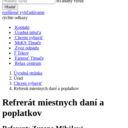
Hľadaný výraz
Hľadať
rozšírené vyhľadávanie
rýchle odkazy
Kontakt
Úradná tabuľa
Chcem vybaviť
MsKS Tlmače
Zvoz odpadu
T
Tekov
Farnosť Tlmače
Relax centrum
Úvodná stránka
Úrad
Chcem vybaviť
Refrerát miestnych daní a poplatkov
Refrerát miestnych daní a
poplatkov