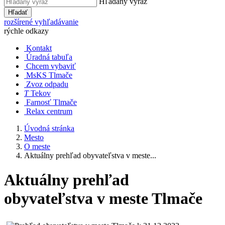
Hľadaný výraz
Hľadať
rozšírené vyhľadávanie
rýchle odkazy
Kontakt
Úradná tabuľa
Chcem vybaviť
MsKS Tlmače
Zvoz odpadu
T
Tekov
Farnosť Tlmače
Relax centrum
Úvodná stránka
Mesto
O meste
Aktuálny prehľad obyvateľstva v meste...
Aktuálny prehľad
obyvateľstva v meste Tlmače