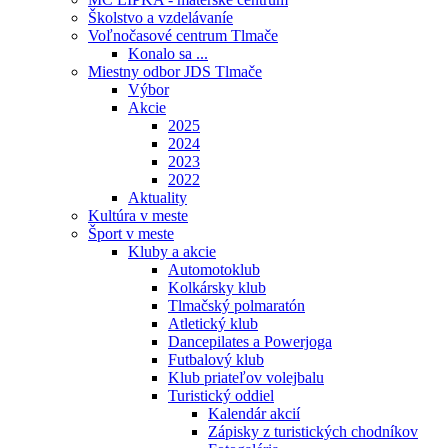
Školstvo a vzdelávaníe
Voľnočasové centrum Tlmače
Konalo sa ...
Miestny odbor JDS Tlmače
Výbor
Akcie
2025
2024
2023
2022
Aktuality
Kultúra v meste
Šport v meste
Kluby a akcie
Automotoklub
Kolkársky klub
Tlmačský polmaratón
Atletický klub
Dancepilates a Powerjoga
Futbalový klub
Klub priateľov volejbalu
Turistický oddiel
Kalendár akcií
Zápisky z turistických chodníkov