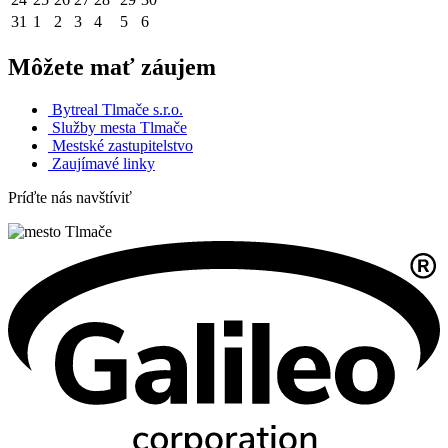
31
1
2
3
4
5
6
Môžete mať záujem
Bytreal Tlmače s.r.o.
Služby mesta Tlmače
Mestské zastupitelstvo
Zaujímavé linky
Príďte nás navštíviť