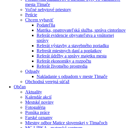
mesta Tlmače
Voľné nebytové priestory
Petície
Chcem vybaviť
Podateľňa
Matrika, opatrovateľská služba, správa cintorínov
Referát evidencie obyvateľstva a vnútornej
správy
Referát výstavby a stavebného poriadku
Refrerát miestnych daní a poplatkov
Referát údržby a správy majetku mesta
Referát ekonomiky a rozpočtu
Referát životného prostredia
Odpady
Nakladanie s odpadom v meste Tlmače
Obchodná verejná súťaž
Občan
Aktuality
Kalendár akcií
Mestské noviny
Fotogaléria
Ponúka práce
Farské oznamy
Miestny odbor Matice slovenskej v Tlmačoch
MC LIPKA - materské centrum