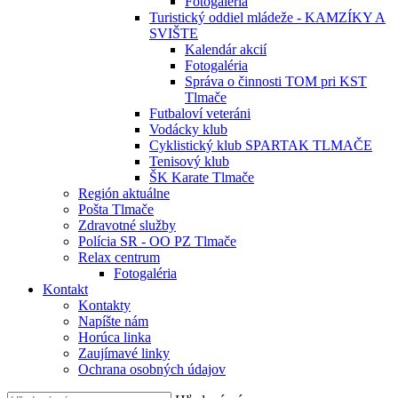
Fotogaléria
Turistický oddiel mládeže - KAMZÍKY A
SVIŠTE
Kalendár akcií
Fotogaléria
Správa o činnosti TOM pri KST
Tlmače
Futbaloví veteráni
Vodácky klub
Cyklistický klub SPARTAK TLMAČE
Tenisový klub
ŠK Karate Tlmače
Región aktuálne
Pošta Tlmače
Zdravotné služby
Polícia SR - OO PZ Tlmače
Relax centrum
Fotogaléria
Kontakt
Kontakty
Napíšte nám
Horúca linka
Zaujímavé linky
Ochrana osobných údajov