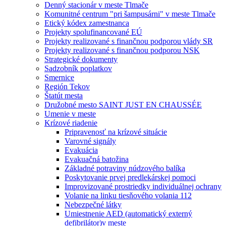
Denný stacionár v meste Tlmače
Komunitné centrum "pri šampusárni" v meste Tlmače
Etický kódex zamestnanca
Projekty spolufinancované EÚ
Projekty realizované s finančnou podporou vlády SR
Projekty realizované s finančnou podporou NSK
Strategické dokumenty
Sadzobník poplatkov
Smernice
Región Tekov
Štatút mesta
Družobné mesto SAINT JUST EN CHAUSSÉE
Umenie v meste
Krízové riadenie
Pripravenosť na krízové situácie
Varovné signály
Evakuácia
Evakuačná batožina
Základné potraviny núdzového balíka
Poskytovanie prvej predlekárskej pomoci
Improvizované prostriedky individuálnej ochrany
Volanie na linku tiesňového volania 112
Nebezpečné látky
Umiestnenie AED (automatický externý
defibrilátor)v meste