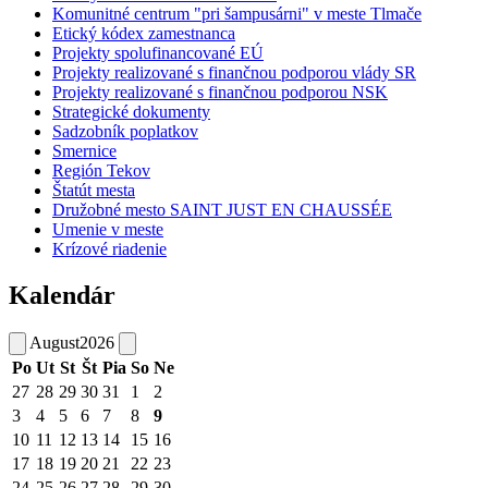
Komunitné centrum "pri šampusárni" v meste Tlmače
Etický kódex zamestnanca
Projekty spolufinancované EÚ
Projekty realizované s finančnou podporou vlády SR
Projekty realizované s finančnou podporou NSK
Strategické dokumenty
Sadzobník poplatkov
Smernice
Región Tekov
Štatút mesta
Družobné mesto SAINT JUST EN CHAUSSÉE
Umenie v meste
Krízové riadenie
Kalendár
August
2026
Po
Ut
St
Št
Pia
So
Ne
27
28
29
30
31
1
2
3
4
5
6
7
8
9
10
11
12
13
14
15
16
17
18
19
20
21
22
23
24
25
26
27
28
29
30