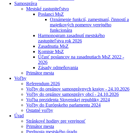
Samospráva
Mestské zastupiteľstvo
Poslanci MsZ
Oznámenie funkcií, zamestnaní, činností a
majetkových pomerov verejného
funkcionára
Harmonogram zasadnutí mestského
zastupiteľstva rok 2026
Zasadnutia MsZ
Komisie MsZ
Účasť poslancov na zasadnutiach MsZ 2022 -
2026
Zásady odmeňovania
Primátor mesta
Voľby
Referendum 2026
Voľby do orgánov samosprávnych krajov - 24.10.2026
Voľby do orgánov samosprávy obcí - 24.10.2026
Voľba prezidenta Slovenskej republiky 2024
Voľby do Európskeho parlamentu 2024
Ostatné voľby
Úrad
Stránkové hodiny pre verejnosť
Primátor mesta
Prednosta mestského úradu