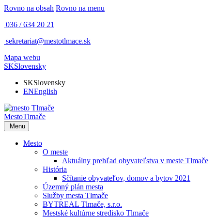
Rovno na obsah
Rovno na menu
036 / 634 20 21
sekretariat@mestotlmace.sk
Mapa webu
SK
Slovensky
SK
Slovensky
EN
English
Mesto
Tlmače
Menu
Mesto
O meste
Aktuálny prehľad obyvateľstva v meste Tlmače
História
Sčítanie obyvateľov, domov a bytov 2021
Územný plán mesta
Služby mesta Tlmače
BYTREAL Tlmače, s.r.o.
Mestské kultúrne stredisko Tlmače