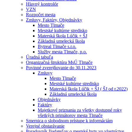
Hlavný kontrolór
VZN
Rozpočet mesta
Zmluvy, Faktúry, Objednávky
Mesto Tlmače
Mestské kultúrne stredisko
Materská škola Lúčik + ŠJ
Základná umelecká škola
Bytreal Tlmače s.r.o.
Služby mesta Tlmače, p.o.
Úradná tabuľa
Organizačná štruktúra MsÚ Tlmače
Povinné zverejňovanie do 30.11.2023
Zmluvy
Mesto Tlmače
Mestské kultúrne stredisko
Materská škola Lúčik + ŠJ ( ŠJ od r.2022)
Základná umelecká škola
Objednávky
Faktúry
Majetkové priznania za všetky dostupné roky
všetkých primátorov mesta Tlmače
Smernica o slobodnom prístupe k informáciám
Verejné obstarávanie
Poradovník žiadateľov o mestské byty vo vlastníctve