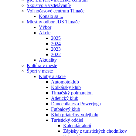
Školstvo a vzdelávaníe
Voľnočasové centrum Tlmače
Konalo sa ...
Miestny odbor JDS Tlmače
Výbor
Akcie
2025
2024
2023
2022
Aktuality
Kultúra v meste
Šport v meste
Kluby a akcie
Automotoklub
Kolkársky klub
Tlmačský polmaratón
Atletický klub
Dancepilates a Powerjoga
Futbalový klub
Klub priateľov volejbalu
Turistický oddiel
Kalendár akcií
Zápisky z turistických chodníkov