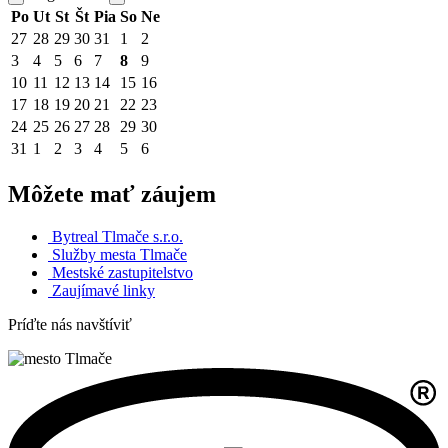
Po
Ut
St
Št
Pia
So
Ne
27
28
29
30
31
1
2
3
4
5
6
7
8
9
10
11
12
13
14
15
16
17
18
19
20
21
22
23
24
25
26
27
28
29
30
31
1
2
3
4
5
6
Môžete mať záujem
Bytreal Tlmače s.r.o.
Služby mesta Tlmače
Mestské zastupitelstvo
Zaujímavé linky
Príďte nás navštíviť