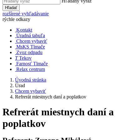
Hľadaný výraz
Hľadať
rozšírené vyhľadávanie
rýchle odkazy
Kontakt
Úradná tabuľa
Chcem vybaviť
MsKS Tlmače
Zvoz odpadu
T
Tekov
Farnosť Tlmače
Relax centrum
Úvodná stránka
Úrad
Chcem vybaviť
Refrerát miestnych daní a poplatkov
Refrerát miestnych daní a
poplatkov