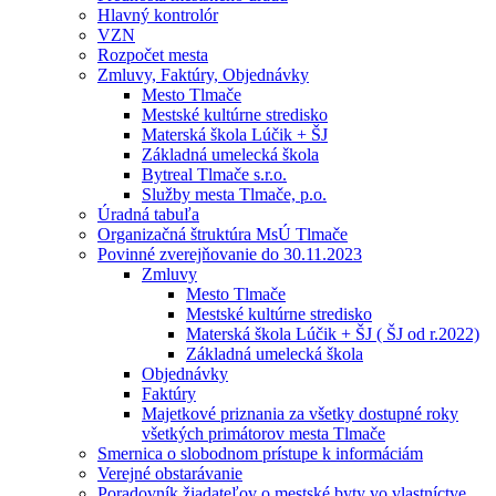
Hlavný kontrolór
VZN
Rozpočet mesta
Zmluvy, Faktúry, Objednávky
Mesto Tlmače
Mestské kultúrne stredisko
Materská škola Lúčik + ŠJ
Základná umelecká škola
Bytreal Tlmače s.r.o.
Služby mesta Tlmače, p.o.
Úradná tabuľa
Organizačná štruktúra MsÚ Tlmače
Povinné zverejňovanie do 30.11.2023
Zmluvy
Mesto Tlmače
Mestské kultúrne stredisko
Materská škola Lúčik + ŠJ ( ŠJ od r.2022)
Základná umelecká škola
Objednávky
Faktúry
Majetkové priznania za všetky dostupné roky
všetkých primátorov mesta Tlmače
Smernica o slobodnom prístupe k informáciám
Verejné obstarávanie
Poradovník žiadateľov o mestské byty vo vlastníctve