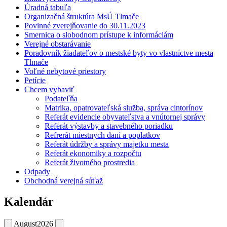
Úradná tabuľa
Organizačná štruktúra MsÚ Tlmače
Povinné zverejňovanie do 30.11.2023
Smernica o slobodnom prístupe k informáciám
Verejné obstarávanie
Poradovník žiadateľov o mestské byty vo vlastníctve mesta
Tlmače
Voľné nebytové priestory
Petície
Chcem vybaviť
Podateľňa
Matrika, opatrovateľská služba, správa cintorínov
Referát evidencie obyvateľstva a vnútornej správy
Referát výstavby a stavebného poriadku
Refrerát miestnych daní a poplatkov
Referát údržby a správy majetku mesta
Referát ekonomiky a rozpočtu
Referát životného prostredia
Odpady
Obchodná verejná súťaž
Kalendár
August
2026