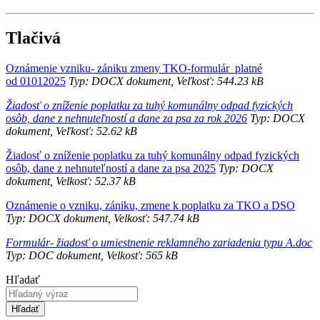
Tlačivá
Oznámenie vzniku- zániku zmeny TKO-formulár_platné
od 01012025
Typ: DOCX dokument, Veľkosť: 544.23 kB
Žiadosť o zníženie poplatku za tuhý komunálny odpad fyzických
osôb, dane z nehnuteľností a dane za psa za rok 2026
Typ: DOCX
dokument, Veľkosť: 52.62 kB
Žiadosť o zníženie poplatku za tuhý komunálny odpad fyzických
osôb, dane z nehnuteľností a dane za psa 2025
Typ: DOCX
dokument, Velkosť: 52.37 kB
Oznámenie o vzniku, zániku, zmene k poplatku za TKO a DSO
Typ: DOCX dokument, Velkosť: 547.74 kB
Formulár- žiadosť o umiestnenie reklamného zariadenia typu A.doc
Typ: DOC dokument, Velkosť: 565 kB
Hľadať
Hľadať