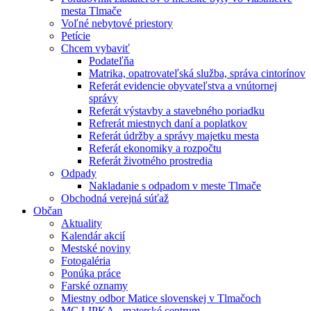
mesta Tlmače
Voľné nebytové priestory
Petície
Chcem vybaviť
Podateľňa
Matrika, opatrovateľská služba, správa cintorínov
Referát evidencie obyvateľstva a vnútornej
správy
Referát výstavby a stavebného poriadku
Refrerát miestnych daní a poplatkov
Referát údržby a správy majetku mesta
Referát ekonomiky a rozpočtu
Referát životného prostredia
Odpady
Nakladanie s odpadom v meste Tlmače
Obchodná verejná súťaž
Občan
Aktuality
Kalendár akcií
Mestské noviny
Fotogaléria
Ponúka práce
Farské oznamy
Miestny odbor Matice slovenskej v Tlmačoch
MC LIPKA - materské centrum