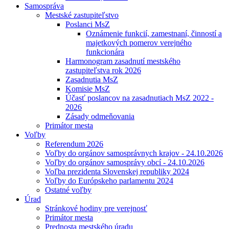
Samospráva
Mestské zastupiteľstvo
Poslanci MsZ
Oznámenie funkcií, zamestnaní, činností a
majetkových pomerov verejného
funkcionára
Harmonogram zasadnutí mestského
zastupiteľstva rok 2026
Zasadnutia MsZ
Komisie MsZ
Účasť poslancov na zasadnutiach MsZ 2022 -
2026
Zásady odmeňovania
Primátor mesta
Voľby
Referendum 2026
Voľby do orgánov samosprávnych krajov - 24.10.2026
Voľby do orgánov samosprávy obcí - 24.10.2026
Voľba prezidenta Slovenskej republiky 2024
Voľby do Európskeho parlamentu 2024
Ostatné voľby
Úrad
Stránkové hodiny pre verejnosť
Primátor mesta
Prednosta mestského úradu