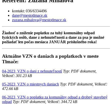
Referent: Zuzana Mihálová
kontakt: 036/6334496
dane@mestotlmace.sk
zuzana.mihalova@mestotlmace.sk
Žiadosť o zníženie poplatku za tuhý komunálny odpad
fyzických osôb, dane z nehnuteľností a dane za psa je možné
požiadať len počas mesiaca JANUÁR príslušného roka!
Aktuálne VZN o daniach a poplatkoch v meste
Tlmače:
04-2023_VZN o dani z nehnuteľností
Typ: PDF dokument,
Velkosť: 301.23 kB
05-2023_VZN o miestnych daniach
Typ: PDF dokument, Velkosť:
472.66 kB
06-2023_VZN o poplatku za komunálny odpad a drobný stavebný
odpad
Typ: PDF dokument, Velkosť: 344.72 kB