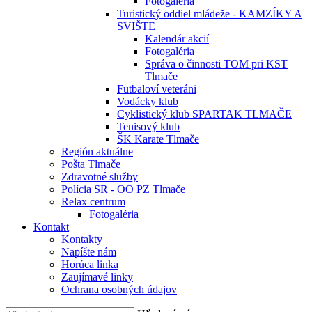
Fotogaléria
Turistický oddiel mládeže - KAMZÍKY A
SVIŠTE
Kalendár akcií
Fotogaléria
Správa o činnosti TOM pri KST
Tlmače
Futbaloví veteráni
Vodácky klub
Cyklistický klub SPARTAK TLMAČE
Tenisový klub
ŠK Karate Tlmače
Región aktuálne
Pošta Tlmače
Zdravotné služby
Polícia SR - OO PZ Tlmače
Relax centrum
Fotogaléria
Kontakt
Kontakty
Napíšte nám
Horúca linka
Zaujímavé linky
Ochrana osobných údajov