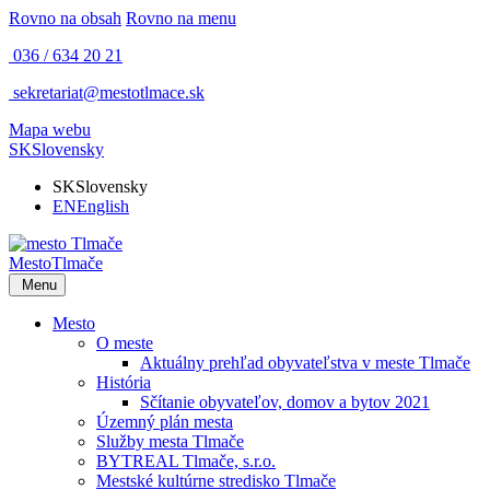
Rovno na obsah
Rovno na menu
036 / 634 20 21
sekretariat@mestotlmace.sk
Mapa webu
SK
Slovensky
SK
Slovensky
EN
English
Mesto
Tlmače
Menu
Mesto
O meste
Aktuálny prehľad obyvateľstva v meste Tlmače
História
Sčítanie obyvateľov, domov a bytov 2021
Územný plán mesta
Služby mesta Tlmače
BYTREAL Tlmače, s.r.o.
Mestské kultúrne stredisko Tlmače