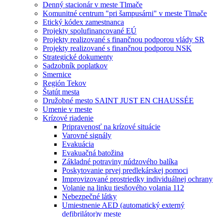
Denný stacionár v meste Tlmače
Komunitné centrum "pri šampusárni" v meste Tlmače
Etický kódex zamestnanca
Projekty spolufinancované EÚ
Projekty realizované s finančnou podporou vlády SR
Projekty realizované s finančnou podporou NSK
Strategické dokumenty
Sadzobník poplatkov
Smernice
Región Tekov
Štatút mesta
Družobné mesto SAINT JUST EN CHAUSSÉE
Umenie v meste
Krízové riadenie
Pripravenosť na krízové situácie
Varovné signály
Evakuácia
Evakuačná batožina
Základné potraviny núdzového balíka
Poskytovanie prvej predlekárskej pomoci
Improvizované prostriedky individuálnej ochrany
Volanie na linku tiesňového volania 112
Nebezpečné látky
Umiestnenie AED (automatický externý
defibrilátor)v meste