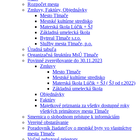
Rozpočet mesta
Zmluvy, Faktúry, Objednávky
Mesto Tlmače
Mestské kultúrne stredisko
Materská škola Lúčik + ŠJ
Základná umelecká škola
Bytreal Tlmače s.r.o.
Služby mesta Tlmače, p.o.
Úradná tabuľa
Organizačná štruktúra MsÚ Tlmače
Povinné zverejňovanie do 30.11.2023
Zmluvy
Mesto Tlmače
Mestské kultúrne stredisko
Materská škola Lúčik + ŠJ ( ŠJ od r.2022)
Základná umelecká škola
Objednávky
Faktúry
Majetkové priznania za všetky dostupné roky
všetkých primátorov mesta Tlmače
Smernica o slobodnom prístupe k informáciám
Verejné obstarávanie
Poradovník žiadateľov o mestské byty vo vlastníctve
mesta Tlmače
Voľné nebytové priestory