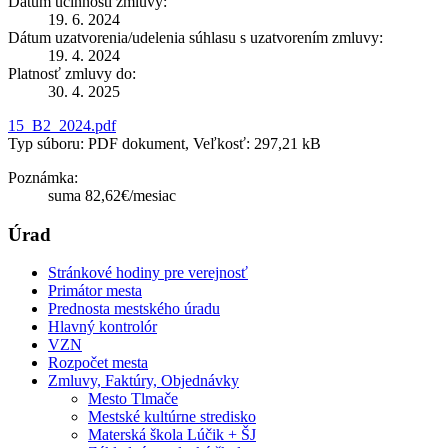
Dátum účinnosti zmluvy:
19. 6. 2024
Dátum uzatvorenia/udelenia súhlasu s uzatvorením zmluvy:
19. 4. 2024
Platnosť zmluvy do:
30. 4. 2025
15_B2_2024.pdf
Typ súboru: PDF dokument, Veľkosť: 297,21 kB
Poznámka:
suma 82,62€/mesiac
Úrad
Stránkové hodiny pre verejnosť
Primátor mesta
Prednosta mestského úradu
Hlavný kontrolór
VZN
Rozpočet mesta
Zmluvy, Faktúry, Objednávky
Mesto Tlmače
Mestské kultúrne stredisko
Materská škola Lúčik + ŠJ