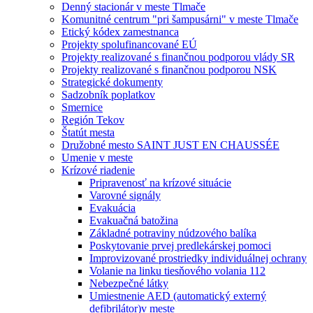
Denný stacionár v meste Tlmače
Komunitné centrum "pri šampusárni" v meste Tlmače
Etický kódex zamestnanca
Projekty spolufinancované EÚ
Projekty realizované s finančnou podporou vlády SR
Projekty realizované s finančnou podporou NSK
Strategické dokumenty
Sadzobník poplatkov
Smernice
Región Tekov
Štatút mesta
Družobné mesto SAINT JUST EN CHAUSSÉE
Umenie v meste
Krízové riadenie
Pripravenosť na krízové situácie
Varovné signály
Evakuácia
Evakuačná batožina
Základné potraviny núdzového balíka
Poskytovanie prvej predlekárskej pomoci
Improvizované prostriedky individuálnej ochrany
Volanie na linku tiesňového volania 112
Nebezpečné látky
Umiestnenie AED (automatický externý
defibrilátor)v meste