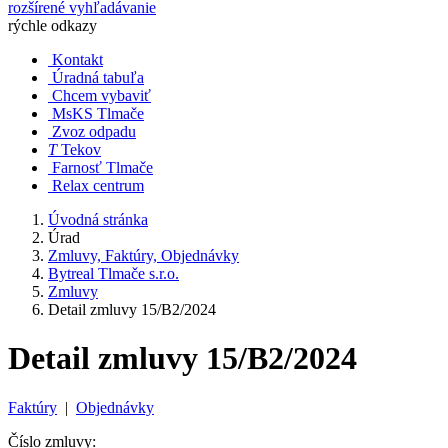
rozšírené vyhľadávanie
rýchle odkazy
Kontakt
Úradná tabuľa
Chcem vybaviť
MsKS Tlmače
Zvoz odpadu
T
Tekov
Farnosť Tlmače
Relax centrum
Úvodná stránka
Úrad
Zmluvy, Faktúry, Objednávky
Bytreal Tlmače s.r.o.
Zmluvy
Detail zmluvy 15/B2/2024
Detail zmluvy 15/B2/2024
Faktúry
|
Objednávky
Číslo zmluvy: