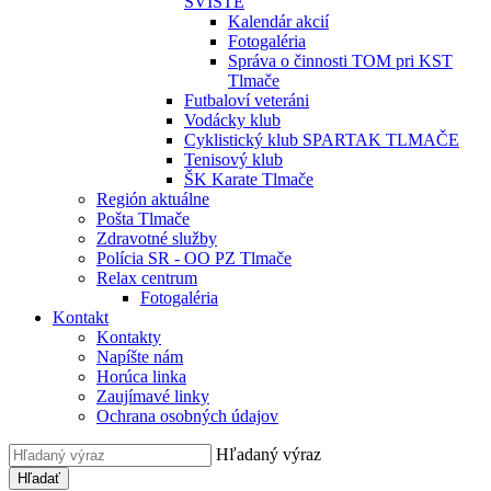
SVIŠTE
Kalendár akcií
Fotogaléria
Správa o činnosti TOM pri KST
Tlmače
Futbaloví veteráni
Vodácky klub
Cyklistický klub SPARTAK TLMAČE
Tenisový klub
ŠK Karate Tlmače
Región aktuálne
Pošta Tlmače
Zdravotné služby
Polícia SR - OO PZ Tlmače
Relax centrum
Fotogaléria
Kontakt
Kontakty
Napíšte nám
Horúca linka
Zaujímavé linky
Ochrana osobných údajov
Hľadaný výraz
Hľadať