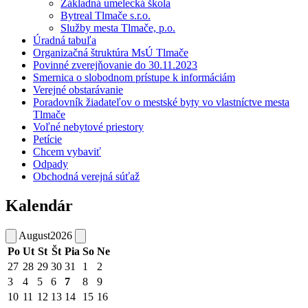
Základná umelecká škola
Bytreal Tlmače s.r.o.
Služby mesta Tlmače, p.o.
Úradná tabuľa
Organizačná štruktúra MsÚ Tlmače
Povinné zverejňovanie do 30.11.2023
Smernica o slobodnom prístupe k informáciám
Verejné obstarávanie
Poradovník žiadateľov o mestské byty vo vlastníctve mesta
Tlmače
Voľné nebytové priestory
Petície
Chcem vybaviť
Odpady
Obchodná verejná súťaž
Kalendár
August
2026
Po
Ut
St
Št
Pia
So
Ne
27
28
29
30
31
1
2
3
4
5
6
7
8
9
10
11
12
13
14
15
16