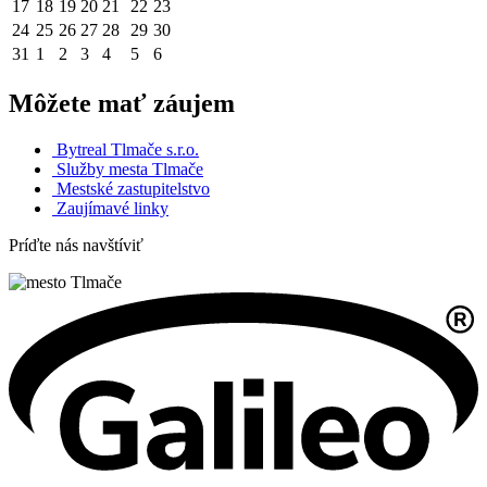
17
18
19
20
21
22
23
24
25
26
27
28
29
30
31
1
2
3
4
5
6
Môžete mať záujem
Bytreal Tlmače s.r.o.
Služby mesta Tlmače
Mestské zastupitelstvo
Zaujímavé linky
Príďte nás navštíviť