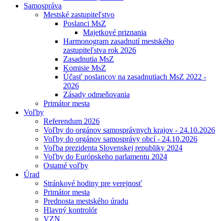
Samospráva
Mestské zastupiteľstvo
Poslanci MsZ
Majetkové priznania
Harmonogram zasadnutí mestského
zastupiteľstva rok 2026
Zasadnutia MsZ
Komisie MsZ
Účasť poslancov na zasadnutiach MsZ 2022 -
2026
Zásady odmeňovania
Primátor mesta
Voľby
Referendum 2026
Voľby do orgánov samosprávnych krajov - 24.10.2026
Voľby do orgánov samosprávy obcí - 24.10.2026
Voľba prezidenta Slovenskej republiky 2024
Voľby do Európskeho parlamentu 2024
Ostatné voľby
Úrad
Stránkové hodiny pre verejnosť
Primátor mesta
Prednosta mestského úradu
Hlavný kontrolór
VZN