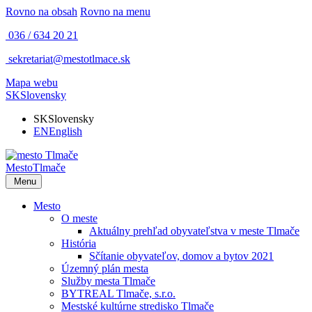
Rovno na obsah
Rovno na menu
036 / 634 20 21
sekretariat@mestotlmace.sk
Mapa webu
SK
Slovensky
SK
Slovensky
EN
English
Mesto
Tlmače
Menu
Mesto
O meste
Aktuálny prehľad obyvateľstva v meste Tlmače
História
Sčítanie obyvateľov, domov a bytov 2021
Územný plán mesta
Služby mesta Tlmače
BYTREAL Tlmače, s.r.o.
Mestské kultúrne stredisko Tlmače