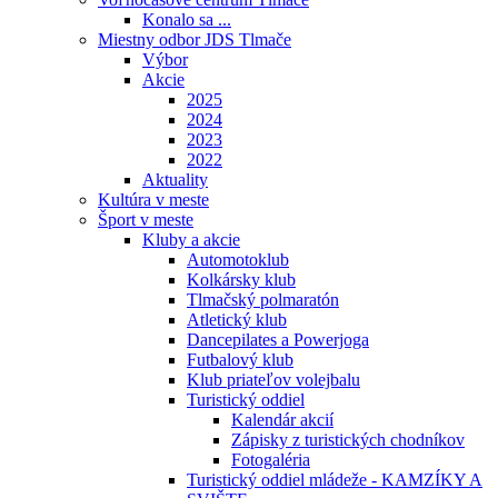
Konalo sa ...
Miestny odbor JDS Tlmače
Výbor
Akcie
2025
2024
2023
2022
Aktuality
Kultúra v meste
Šport v meste
Kluby a akcie
Automotoklub
Kolkársky klub
Tlmačský polmaratón
Atletický klub
Dancepilates a Powerjoga
Futbalový klub
Klub priateľov volejbalu
Turistický oddiel
Kalendár akcií
Zápisky z turistických chodníkov
Fotogaléria
Turistický oddiel mládeže - KAMZÍKY A