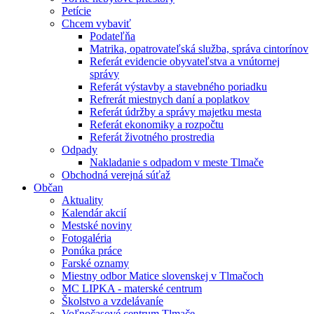
Petície
Chcem vybaviť
Podateľňa
Matrika, opatrovateľská služba, správa cintorínov
Referát evidencie obyvateľstva a vnútornej
správy
Referát výstavby a stavebného poriadku
Refrerát miestnych daní a poplatkov
Referát údržby a správy majetku mesta
Referát ekonomiky a rozpočtu
Referát životného prostredia
Odpady
Nakladanie s odpadom v meste Tlmače
Obchodná verejná súťaž
Občan
Aktuality
Kalendár akcií
Mestské noviny
Fotogaléria
Ponúka práce
Farské oznamy
Miestny odbor Matice slovenskej v Tlmačoch
MC LIPKA - materské centrum
Školstvo a vzdelávaníe
Voľnočasové centrum Tlmače