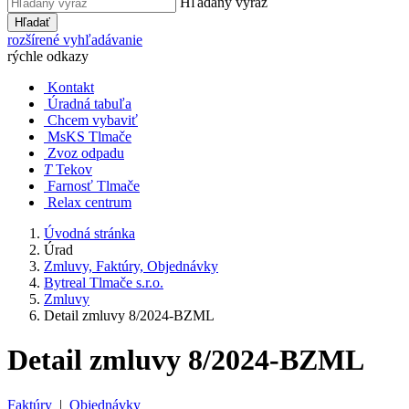
Hľadaný výraz
Hľadať
rozšírené vyhľadávanie
rýchle odkazy
Kontakt
Úradná tabuľa
Chcem vybaviť
MsKS Tlmače
Zvoz odpadu
T
Tekov
Farnosť Tlmače
Relax centrum
Úvodná stránka
Úrad
Zmluvy, Faktúry, Objednávky
Bytreal Tlmače s.r.o.
Zmluvy
Detail zmluvy 8/2024-BZML
Detail zmluvy 8/2024-BZML
Faktúry
|
Objednávky