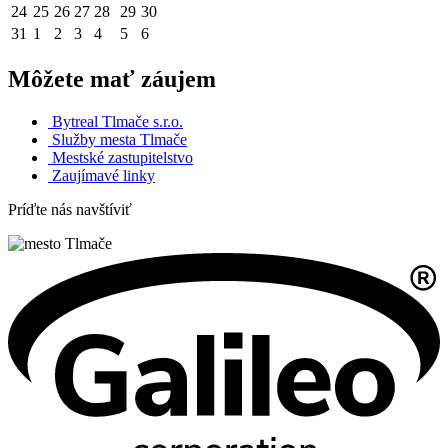
24
25
26
27
28
29
30
31
1
2
3
4
5
6
Môžete mať záujem
Bytreal Tlmače s.r.o.
Služby mesta Tlmače
Mestské zastupitelstvo
Zaujímavé linky
Príďte nás navštíviť