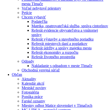
mesta Tlmače
Voľné nebytové priestory
Petície
Chcem vybaviť
Podateľňa
Matrika, opatrovateľská služba, správa cintorínov
Referát evidencie obyvateľstva a vnútornej
správy
Referát výstavby a stavebného poriadku
Refrerát miestnych daní a poplatkov
Referát údržby a správy majetku mesta
Referát ekonomiky a rozpočtu
Referát životného prostredia
Odpady
Nakladanie s odpadom v meste Tlmače
Obchodná verejná súťaž
Občan
Aktuality
Kalendár akcií
Mestské noviny
Fotogaléria
Ponúka práce
Farské oznamy
Miestny odbor Matice slovenskej v Tlmačoch
MC LIPKA - materské centrum