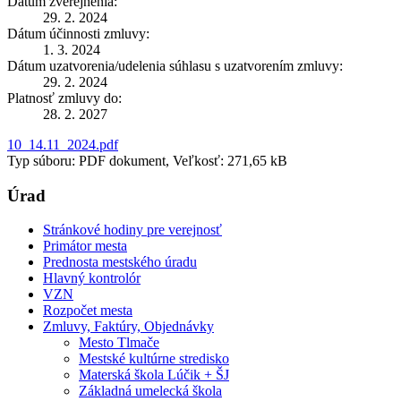
Dátum zverejnenia:
29. 2. 2024
Dátum účinnosti zmluvy:
1. 3. 2024
Dátum uzatvorenia/udelenia súhlasu s uzatvorením zmluvy:
29. 2. 2024
Platnosť zmluvy do:
28. 2. 2027
10_14.11_2024.pdf
Typ súboru: PDF dokument, Veľkosť: 271,65 kB
Úrad
Stránkové hodiny pre verejnosť
Primátor mesta
Prednosta mestského úradu
Hlavný kontrolór
VZN
Rozpočet mesta
Zmluvy, Faktúry, Objednávky
Mesto Tlmače
Mestské kultúrne stredisko
Materská škola Lúčik + ŠJ
Základná umelecká škola