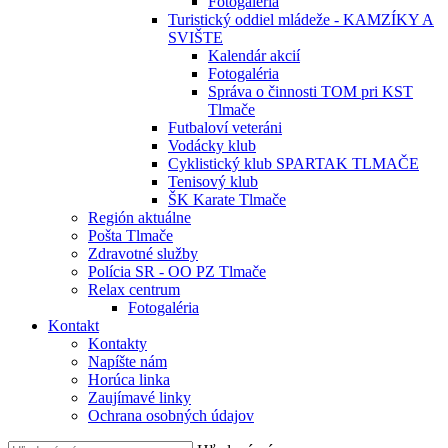
Fotogaléria
Turistický oddiel mládeže - KAMZÍKY A
SVIŠTE
Kalendár akcií
Fotogaléria
Správa o činnosti TOM pri KST
Tlmače
Futbaloví veteráni
Vodácky klub
Cyklistický klub SPARTAK TLMAČE
Tenisový klub
ŠK Karate Tlmače
Región aktuálne
Pošta Tlmače
Zdravotné služby
Polícia SR - OO PZ Tlmače
Relax centrum
Fotogaléria
Kontakt
Kontakty
Napíšte nám
Horúca linka
Zaujímavé linky
Ochrana osobných údajov