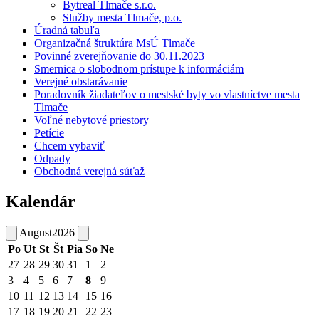
Bytreal Tlmače s.r.o.
Služby mesta Tlmače, p.o.
Úradná tabuľa
Organizačná štruktúra MsÚ Tlmače
Povinné zverejňovanie do 30.11.2023
Smernica o slobodnom prístupe k informáciám
Verejné obstarávanie
Poradovník žiadateľov o mestské byty vo vlastníctve mesta
Tlmače
Voľné nebytové priestory
Petície
Chcem vybaviť
Odpady
Obchodná verejná súťaž
Kalendár
August
2026
Po
Ut
St
Št
Pia
So
Ne
27
28
29
30
31
1
2
3
4
5
6
7
8
9
10
11
12
13
14
15
16
17
18
19
20
21
22
23