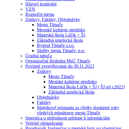
Hlavný kontrolór
VZN
Rozpočet mesta
Zmluvy, Faktúry, Objednávky
Mesto Tlmače
Mestské kultúrne stredisko
Materská škola Lúčik + ŠJ
Základná umelecká škola
Bytreal Tlmače s.r.o.
Služby mesta Tlmače, p.o.
Úradná tabuľa
Organizačná štruktúra MsÚ Tlmače
Povinné zverejňovanie do 30.11.2023
Zmluvy
Mesto Tlmače
Mestské kultúrne stredisko
Materská škola Lúčik + ŠJ ( ŠJ od r.2022)
Základná umelecká škola
Objednávky
Faktúry
Majetkové priznania za všetky dostupné roky
všetkých primátorov mesta Tlmače
Smernica o slobodnom prístupe k informáciám
Verejné obstarávanie
Poradovník žiadateľov o mestské byty vo vlastníctve