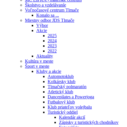
Školstvo a vzdelávaníe
Voľnočasové centrum Tlmače
Konalo sa ...
Miestny odbor JDS Tlmače
Výbor
Akcie
2025
2024
2023
2022
Aktuality
Kultúra v meste
Šport v meste
Kluby a akcie
Automotoklub
Kolkársky klub
Tlmačský polmaratón
Atletický klub
Dancepilates a Powerjoga
Futbalový klub
Klub priateľov volejbalu
Turistický oddiel
Kalendár akcií
Zápisky z turistických chodníkov