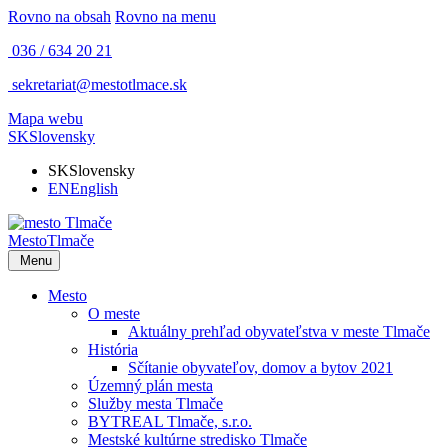
Rovno na obsah
Rovno na menu
036 / 634 20 21
sekretariat@mestotlmace.sk
Mapa webu
SK
Slovensky
SK
Slovensky
EN
English
Mesto
Tlmače
Menu
Mesto
O meste
Aktuálny prehľad obyvateľstva v meste Tlmače
História
Sčítanie obyvateľov, domov a bytov 2021
Územný plán mesta
Služby mesta Tlmače
BYTREAL Tlmače, s.r.o.
Mestské kultúrne stredisko Tlmače