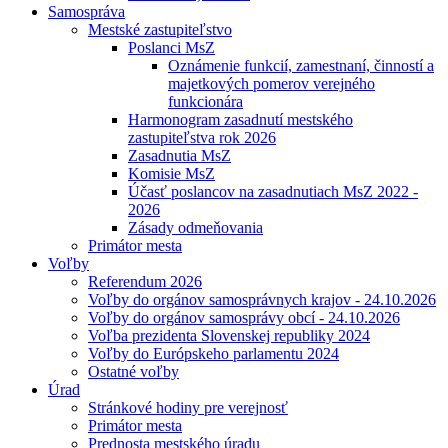
Samospráva
Mestské zastupiteľstvo
Poslanci MsZ
Oznámenie funkcií, zamestnaní, činností a
majetkových pomerov verejného
funkcionára
Harmonogram zasadnutí mestského
zastupiteľstva rok 2026
Zasadnutia MsZ
Komisie MsZ
Účasť poslancov na zasadnutiach MsZ 2022 -
2026
Zásady odmeňovania
Primátor mesta
Voľby
Referendum 2026
Voľby do orgánov samosprávnych krajov - 24.10.2026
Voľby do orgánov samosprávy obcí - 24.10.2026
Voľba prezidenta Slovenskej republiky 2024
Voľby do Európskeho parlamentu 2024
Ostatné voľby
Úrad
Stránkové hodiny pre verejnosť
Primátor mesta
Prednosta mestského úradu