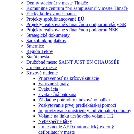
Denný stacionár v meste Tlmače
Komunitné centrum "pri šampusárni" v meste Tlmače
Etický kódex zamestnanca
Projekty spolufinancované EÚ
Projekty realizované s finančnou podporou vlády SR
Projekty realizované s finančnou podporou NSK
Strategické dokumenty
Sadzobník poplatkov
Smernice
Región Tekov
Štatút mesta
Družobné mesto SAINT JUST EN CHAUSSÉE
Umenie v meste
Krízové riadenie
Pripravenosť na krízové situácie
Varovné signály
Evakuácia
Evakuačná batožina
Základné potraviny núdzového balíka
Poskytovanie prvej predlekárskej pomoci
Improvizované prostriedky individuálnej ochrany
Volanie na linku tiesňového volania 112
Nebezpečné látky
Umiestnenie AED (automatický externý
defibrilátor)v meste