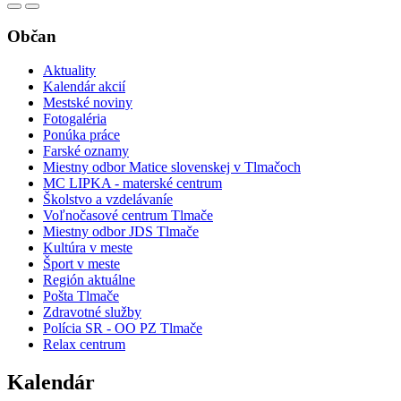
Občan
Aktuality
Kalendár akcií
Mestské noviny
Fotogaléria
Ponúka práce
Farské oznamy
Miestny odbor Matice slovenskej v Tlmačoch
MC LIPKA - materské centrum
Školstvo a vzdelávaníe
Voľnočasové centrum Tlmače
Miestny odbor JDS Tlmače
Kultúra v meste
Šport v meste
Región aktuálne
Pošta Tlmače
Zdravotné služby
Polícia SR - OO PZ Tlmače
Relax centrum
Kalendár