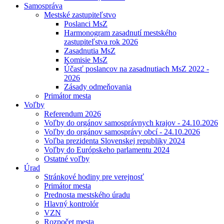
Samospráva
Mestské zastupiteľstvo
Poslanci MsZ
Harmonogram zasadnutí mestského
zastupiteľstva rok 2026
Zasadnutia MsZ
Komisie MsZ
Účasť poslancov na zasadnutiach MsZ 2022 -
2026
Zásady odmeňovania
Primátor mesta
Voľby
Referendum 2026
Voľby do orgánov samosprávnych krajov - 24.10.2026
Voľby do orgánov samosprávy obcí - 24.10.2026
Voľba prezidenta Slovenskej republiky 2024
Voľby do Európskeho parlamentu 2024
Ostatné voľby
Úrad
Stránkové hodiny pre verejnosť
Primátor mesta
Prednosta mestského úradu
Hlavný kontrolór
VZN
Rozpočet mesta