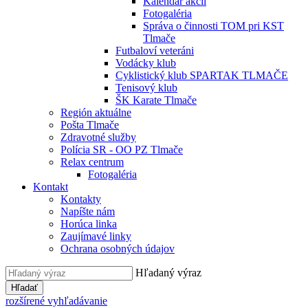
Kalendár akcií
Fotogaléria
Správa o činnosti TOM pri KST
Tlmače
Futbaloví veteráni
Vodácky klub
Cyklistický klub SPARTAK TLMAČE
Tenisový klub
ŠK Karate Tlmače
Región aktuálne
Pošta Tlmače
Zdravotné služby
Polícia SR - OO PZ Tlmače
Relax centrum
Fotogaléria
Kontakt
Kontakty
Napíšte nám
Horúca linka
Zaujímavé linky
Ochrana osobných údajov
Hľadaný výraz
Hľadať
rozšírené vyhľadávanie