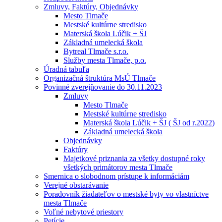
Zmluvy, Faktúry, Objednávky
Mesto Tlmače
Mestské kultúrne stredisko
Materská škola Lúčik + ŠJ
Základná umelecká škola
Bytreal Tlmače s.r.o.
Služby mesta Tlmače, p.o.
Úradná tabuľa
Organizačná štruktúra MsÚ Tlmače
Povinné zverejňovanie do 30.11.2023
Zmluvy
Mesto Tlmače
Mestské kultúrne stredisko
Materská škola Lúčik + ŠJ ( ŠJ od r.2022)
Základná umelecká škola
Objednávky
Faktúry
Majetkové priznania za všetky dostupné roky
všetkých primátorov mesta Tlmače
Smernica o slobodnom prístupe k informáciám
Verejné obstarávanie
Poradovník žiadateľov o mestské byty vo vlastníctve
mesta Tlmače
Voľné nebytové priestory
Petície