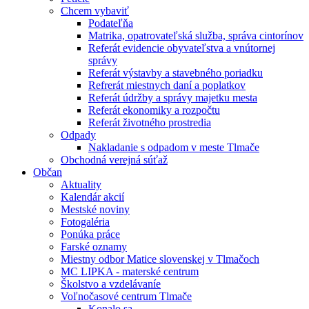
Chcem vybaviť
Podateľňa
Matrika, opatrovateľská služba, správa cintorínov
Referát evidencie obyvateľstva a vnútornej
správy
Referát výstavby a stavebného poriadku
Refrerát miestnych daní a poplatkov
Referát údržby a správy majetku mesta
Referát ekonomiky a rozpočtu
Referát životného prostredia
Odpady
Nakladanie s odpadom v meste Tlmače
Obchodná verejná súťaž
Občan
Aktuality
Kalendár akcií
Mestské noviny
Fotogaléria
Ponúka práce
Farské oznamy
Miestny odbor Matice slovenskej v Tlmačoch
MC LIPKA - materské centrum
Školstvo a vzdelávaníe
Voľnočasové centrum Tlmače
Konalo sa ...