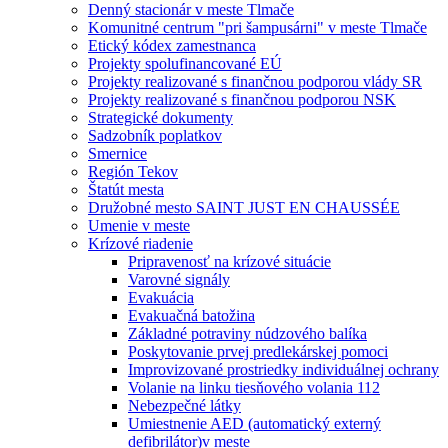
Denný stacionár v meste Tlmače
Komunitné centrum "pri šampusárni" v meste Tlmače
Etický kódex zamestnanca
Projekty spolufinancované EÚ
Projekty realizované s finančnou podporou vlády SR
Projekty realizované s finančnou podporou NSK
Strategické dokumenty
Sadzobník poplatkov
Smernice
Región Tekov
Štatút mesta
Družobné mesto SAINT JUST EN CHAUSSÉE
Umenie v meste
Krízové riadenie
Pripravenosť na krízové situácie
Varovné signály
Evakuácia
Evakuačná batožina
Základné potraviny núdzového balíka
Poskytovanie prvej predlekárskej pomoci
Improvizované prostriedky individuálnej ochrany
Volanie na linku tiesňového volania 112
Nebezpečné látky
Umiestnenie AED (automatický externý
defibrilátor)v meste