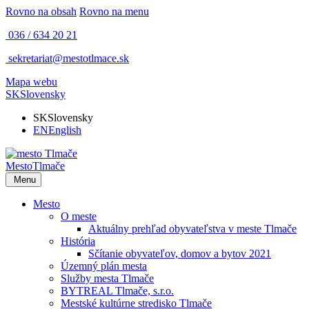
Rovno na obsah
Rovno na menu
036 / 634 20 21
sekretariat@mestotlmace.sk
Mapa webu
SK
Slovensky
SK
Slovensky
EN
English
Mesto
Tlmače
Menu
Mesto
O meste
Aktuálny prehľad obyvateľstva v meste Tlmače
História
Sčítanie obyvateľov, domov a bytov 2021
Územný plán mesta
Služby mesta Tlmače
BYTREAL Tlmače, s.r.o.
Mestské kultúrne stredisko Tlmače