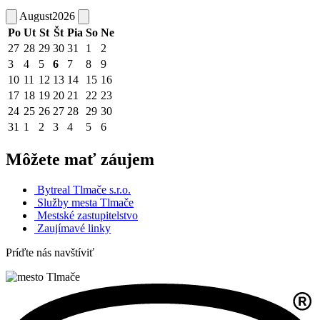
August
2026
Po
Ut
St
Št
Pia
So
Ne
27
28
29
30
31
1
2
3
4
5
6
7
8
9
10
11
12
13
14
15
16
17
18
19
20
21
22
23
24
25
26
27
28
29
30
31
1
2
3
4
5
6
Môžete mať záujem
Bytreal Tlmače s.r.o.
Služby mesta Tlmače
Mestské zastupitelstvo
Zaujímavé linky
Príďte nás navštíviť