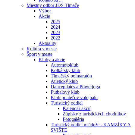
Miestny odbor JDS Tlmače
Výbor
Akcie
2025
2024
2023
2022
Aktuality
Kultúra v meste
Šport v meste
Kluby a akcie
Automotoklub
Kolkársky klub
Tlmačský polmaratón
Atletický klub
Dancepilates a Powerjoga
Futbalový klub
Klub priateľov volejbalu
Turistický oddiel
Kalendár akcií
Zápisky z turistických chodníkov
Fotogaléria
Turistický oddiel mládeže - KAMZÍKY A
SVIŠTE