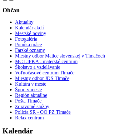
Občan
Aktuality
Kalendár akcií
Mestské noviny
Fotogaléria
Ponúka práce
Farské oznamy
Miestny odbor Matice slovenskej v Tlmačoch
MC LIPKA - materské centrum
Školstvo a vzdelávaníe
Voľnočasové centrum Tlmače
Miestny odbor JDS Tlmače
Kultúra v meste
Šport v meste
Región aktuálne
Pošta Tlmače
Zdravotné služby
Polícia SR - OO PZ Tlmače
Relax centrum
Kalendár