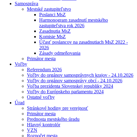
Samospráva
Mestské zastupiteľstvo
Poslanci MsZ
Harmonogram zasadnutí mestského
zastupiteľstva rok 2026
Zasadnutia MsZ
Komisie MsZ
Účasť poslancov na zasadnutiach MsZ 2022 -
2026
Zásady odmeňovania
Primátor mesta
Voľby
Referendum 2026
Voľby do orgánov samosprávnych krajov - 24.10.2026
Voľby do orgánov samosprávy obcí - 24.10.2026
Voľba prezidenta Slovenskej republiky 2024
Voľby do Európskeho parlamentu 2024
Ostatné voľby
Úrad
Stránkové hodiny pre verejnosť
Primátor mesta
Prednosta mestského úradu
Hlavný kontrolór
VZN
Rozpočet mesta