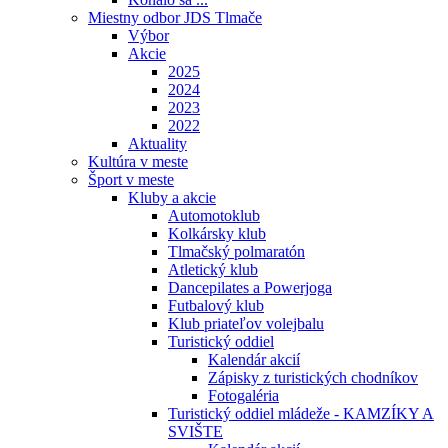
Miestny odbor JDS Tlmače
Výbor
Akcie
2025
2024
2023
2022
Aktuality
Kultúra v meste
Šport v meste
Kluby a akcie
Automotoklub
Kolkársky klub
Tlmačský polmaratón
Atletický klub
Dancepilates a Powerjoga
Futbalový klub
Klub priateľov volejbalu
Turistický oddiel
Kalendár akcií
Zápisky z turistických chodníkov
Fotogaléria
Turistický oddiel mládeže - KAMZÍKY A
SVIŠTE