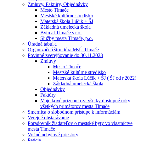
Zmluvy, Faktúry, Objednávky
Mesto Tlmače
Mestské kultúrne stredisko
Materská škola Lúčik + ŠJ
Základná umelecká škola
Bytreal Tlmače s.r.o.
Služby mesta Tlmače, p.o.
Úradná tabuľa
Organizačná štruktúra MsÚ Tlmače
Povinné zverejňovanie do 30.11.2023
Zmluvy
Mesto Tlmače
Mestské kultúrne stredisko
Materská škola Lúčik + ŠJ ( ŠJ od r.2022)
Základná umelecká škola
Objednávky
Faktúry
Majetkové priznania za všetky dostupné roky
všetkých primátorov mesta Tlmače
Smernica o slobodnom prístupe k informáciám
Verejné obstarávanie
Poradovník žiadateľov o mestské byty vo vlastníctve
mesta Tlmače
Voľné nebytové priestory
Petície