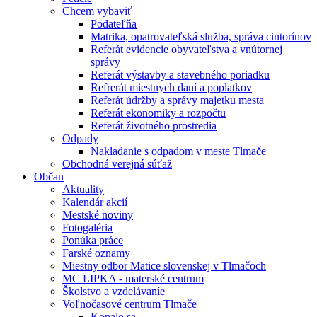
Chcem vybaviť
Podateľňa
Matrika, opatrovateľská služba, správa cintorínov
Referát evidencie obyvateľstva a vnútornej
správy
Referát výstavby a stavebného poriadku
Refrerát miestnych daní a poplatkov
Referát údržby a správy majetku mesta
Referát ekonomiky a rozpočtu
Referát životného prostredia
Odpady
Nakladanie s odpadom v meste Tlmače
Obchodná verejná súťaž
Občan
Aktuality
Kalendár akcií
Mestské noviny
Fotogaléria
Ponúka práce
Farské oznamy
Miestny odbor Matice slovenskej v Tlmačoch
MC LIPKA - materské centrum
Školstvo a vzdelávaníe
Voľnočasové centrum Tlmače
Konalo sa ...