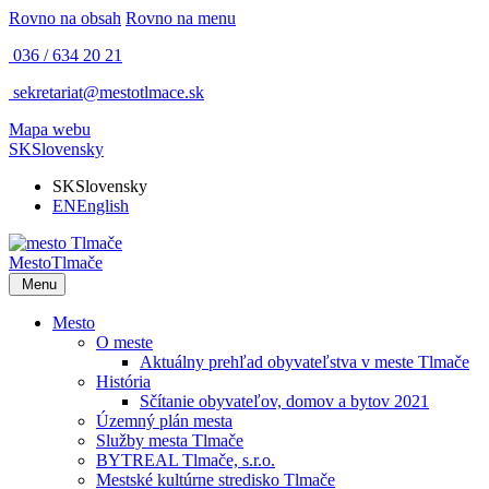
Rovno na obsah
Rovno na menu
036 / 634 20 21
sekretariat@mestotlmace.sk
Mapa webu
SK
Slovensky
SK
Slovensky
EN
English
Mesto
Tlmače
Menu
Mesto
O meste
Aktuálny prehľad obyvateľstva v meste Tlmače
História
Sčítanie obyvateľov, domov a bytov 2021
Územný plán mesta
Služby mesta Tlmače
BYTREAL Tlmače, s.r.o.
Mestské kultúrne stredisko Tlmače