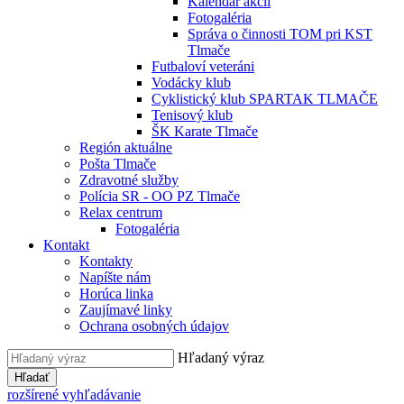
Kalendár akcií
Fotogaléria
Správa o činnosti TOM pri KST
Tlmače
Futbaloví veteráni
Vodácky klub
Cyklistický klub SPARTAK TLMAČE
Tenisový klub
ŠK Karate Tlmače
Región aktuálne
Pošta Tlmače
Zdravotné služby
Polícia SR - OO PZ Tlmače
Relax centrum
Fotogaléria
Kontakt
Kontakty
Napíšte nám
Horúca linka
Zaujímavé linky
Ochrana osobných údajov
Hľadaný výraz
Hľadať
rozšírené vyhľadávanie