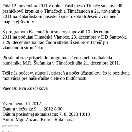
Dňa 12. novembra 2011 v dolnej časti mesta Tlmače sme uviedli
pesničkovú kroniku o Tlmačoch a Tlmačanoch a 21. novembra
2011 na Katarínskom posedení sme rozobrali Jeseň v znamení
magickej štvorky.
S programom Kalendárium sme vystupovali 10. decembra
2011 na podujatí Tlmačské Vianoce, 23. decembra v DD Santovka
a 29. decembra na tradičnom stretnutí seniorov Tlmáč pri
vianočnom stromčeku.
Piesňami sme prispeli do programu slávnostného odhalenia
pamätníka M.R. Štefánika v Tlmačoch dňa 21. decembra 2011.
Teší nás počet vystúpení , priazeň a počet účastníkov, čo je pozitívna
motivácia pre naše ďalšie ciele do budúcnosti.
PaedDr. Eva Zuzčáková
Zverejnené 9.1.2012
Dátum vloženia:
9. 1. 2012 8:00
Dátum poslednej aktualizácie:
7. 8. 2023 10:13
Autor:
Mgr. Zuzana Kotrus Rákociová