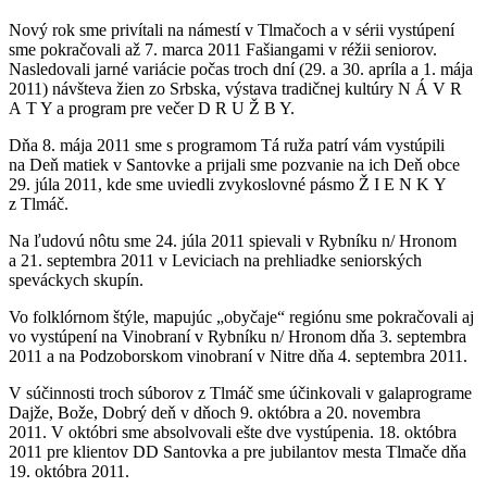
Nový rok sme privítali na námestí v Tlmačoch a v sérii vystúpení
sme pokračovali až 7. marca 2011 Fašiangami v réžii seniorov.
Nasledovali jarné variácie počas troch dní (29. a 30. apríla a 1. mája
2011) návšteva žien zo Srbska, výstava tradičnej kultúry N Á V R
A T Y a program pre večer D R U Ž B Y.
Dňa 8. mája 2011 sme s programom Tá ruža patrí vám vystúpili
na Deň matiek v Santovke a prijali sme pozvanie na ich Deň obce
29. júla 2011, kde sme uviedli zvykoslovné pásmo Ž I E N K Y
z Tlmáč.
Na ľudovú nôtu sme 24. júla 2011 spievali v Rybníku n/ Hronom
a 21. septembra 2011 v Leviciach na prehliadke seniorských
speváckych skupín.
Vo folklórnom štýle, mapujúc „obyčaje“ regiónu sme pokračovali aj
vo vystúpení na Vinobraní v Rybníku n/ Hronom dňa 3. septembra
2011 a na Podzoborskom vinobraní v Nitre dňa 4. septembra 2011.
V súčinnosti troch súborov z Tlmáč sme účinkovali v galaprograme
Dajže, Bože, Dobrý deň v dňoch 9. októbra a 20. novembra
2011. V októbri sme absolvovali ešte dve vystúpenia. 18. októbra
2011 pre klientov DD Santovka a pre jubilantov mesta Tlmače dňa
19. októbra 2011.