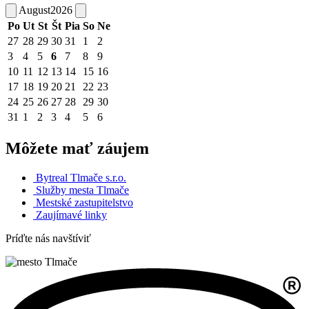
August
2026
Po
Ut
St
Št
Pia
So
Ne
27
28
29
30
31
1
2
3
4
5
6
7
8
9
10
11
12
13
14
15
16
17
18
19
20
21
22
23
24
25
26
27
28
29
30
31
1
2
3
4
5
6
Môžete mať záujem
Bytreal Tlmače s.r.o.
Služby mesta Tlmače
Mestské zastupitelstvo
Zaujímavé linky
Príďte nás navštíviť