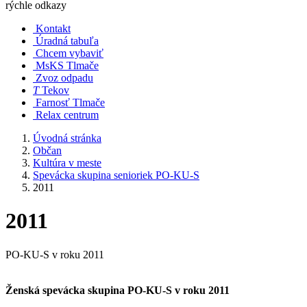
rýchle odkazy
Kontakt
Úradná tabuľa
Chcem vybaviť
MsKS Tlmače
Zvoz odpadu
T
Tekov
Farnosť Tlmače
Relax centrum
Úvodná stránka
Občan
Kultúra v meste
Spevácka skupina senioriek PO-KU-S
2011
2011
PO-KU-S v roku 2011
Ženská spevácka skupina PO-KU-S v roku 2011